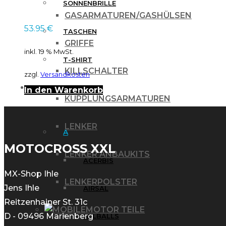
SONNENBRILLE
GASARMATUREN/GASHÜLSEN
53.95
€
TASCHEN
GRIFFE
inkl. 19 % MwSt.
T-SHIRT
KILLSCHALTER
zzgl.
Versandkosten
MARKEN
In den Warenkorb
KUPPLUNGSARMATUREN
LENKER
A
MOTOCROSS XXL
LENKER ANBAUKITS
ACERBIS
MX-Shop Ihle
LENKERPOLSTER
Jens Ihle
AIRSAL
Reitzenhainer St. 31c
MOTOR TEILE
D - 09496 Marienberg
ALLBALLS