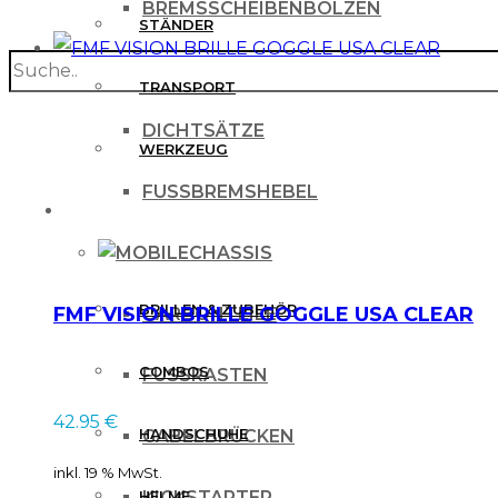
BREMSSCHEIBENBOLZEN
STÄNDER
search
BREMSSCHEIBENSCHUTZ
TRANSPORT
DICHTSÄTZE
WERKZEUG
FUSSBREMSHEBEL
MX BEKLEIDUNG
CHASSIS
BRILLEN & ZUBEHÖR
FMF VISION BRILLE GOGGLE USA CLEAR
CARBONTEILE
COMBOS
FUSSRASTEN
42.95
€
HANDSCHUHE
GABELBRÜCKEN
inkl. 19 % MwSt.
HELME
KICKSTARTER