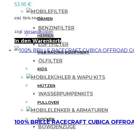
53.95
€
FILTER
inkl. 19 % MwSt.
DAMEN
BENZINFILTER
zzgl.
Versandkosten
HERREN
In den Warenkorb
LUFTFILTER
IHLE RACING EQUIPMENT
ÖLFILTER
KIDS
KÜHLER & WAPU KITS
MÜTZEN
WASSERPUMPENKITS
PULLOVER
LENKER & ARMATUREN
SOCKEN
100% BRILLE RACECRAFT CUBICA OFFRO
BOWDENZÜGE