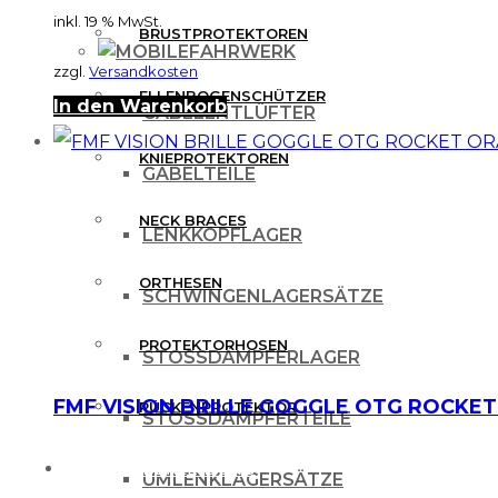
inkl. 19 % MwSt.
BRUSTPROTEKTOREN
FAHRWERK
zzgl.
Versandkosten
ELLENBOGENSCHÜTZER
In den Warenkorb
GABELENTLÜFTER
KNIEPROTEKTOREN
GABELTEILE
NECK BRACES
LENKKOPFLAGER
ORTHESEN
SCHWINGENLAGERSÄTZE
PROTEKTORHOSEN
STOSSDÄMPFERLAGER
FMF VISION BRILLE GOGGLE OTG ROCKE
RÜCKENPROTEKTOR
STOSSDÄMPFERTEILE
FREIZEITBEKLEIDUNG
UMLENKLAGERSÄTZE