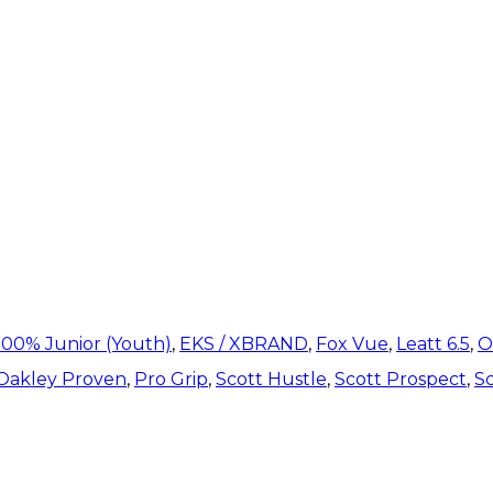
100% Junior (Youth)
,
EKS / XBRAND
,
Fox Vue
,
Leatt 6.5
,
O
Oakley Proven
,
Pro Grip
,
Scott Hustle
,
Scott Prospect
,
Sc