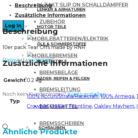
4 TAKT SLIP ON SCHALLDÄMPFER
Beschreibung
10
LENKER & ARMATUREN
Zusätzliche Informationen
Stück
ZUBEHÖR
MOTOR TEILE
/
Beschreibung
versch.
BATTERIEN/ELEKTRIK
ÖLE & SCHMIERSTOFFE
10er pack Tear Offs made by RNR
Brillenmodelle
BREMSEN
Menge
Passwort vergessen?
PLASTIKTEILE
Zusätzliche Informationen
BREMSBELÄGE
RÄDER, REIFEN & FELGEN
Gewicht
0.2 kg
BREMSLEITUNG
Noch kein Kundenkonto?
Konto erstellen
100% Accuri/Strata/Racecraft
,
100% Armega
,
WERKZEUG & ZUBEHÖR
Typ
Crowbar
,
Oakley Frontline
,
Oakley Mayhem
,
BREMSSATTEL
BREMSSCHEIBEN
Products
SCHRAUBEN
Ähnliche Produkte