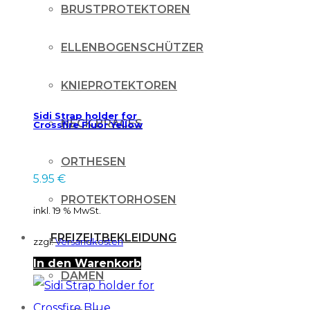
BRUSTPROTEKTOREN
ELLENBOGENSCHÜTZER
KNIEPROTEKTOREN
Sidi Strap holder for
NECK BRACES
Crossfire Fluor Yellow
ORTHESEN
5.95
€
PROTEKTORHOSEN
inkl. 19 % MwSt.
FREIZEITBEKLEIDUNG
zzgl.
Versandkosten
In den Warenkorb
DAMEN