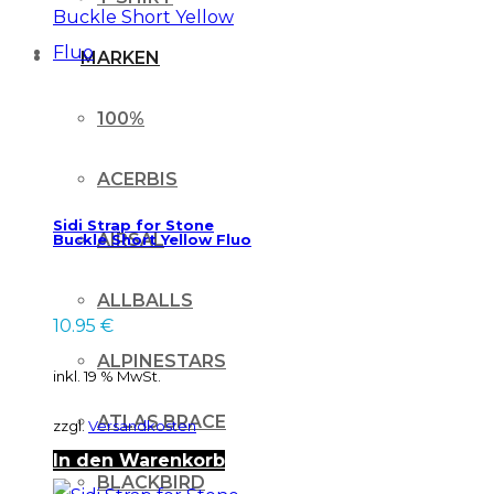
MARKEN
100%
ACERBIS
Sidi Strap for Stone
AIRSAL
Buckle Short Yellow Fluo
ALLBALLS
10.95
€
ALPINESTARS
inkl. 19 % MwSt.
ATLAS BRACE
zzgl.
Versandkosten
In den Warenkorb
BLACKBIRD