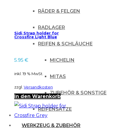
RÄDER & FELGEN
RADLAGER
Sidi Strap holder for
Crossfire Light Blue
REIFEN & SCHLÄUCHE
MICHELIN
5.95
€
inkl. 19 % MwSt.
MITAS
zzgl.
Versandkosten
ZUBEHÖR & SONSTIGE
In den Warenkorb
REIFENSÄTZE
WERKZEUG & ZUBEHÖR