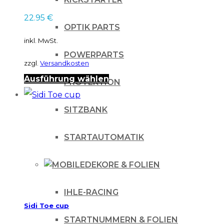
der
22.95
€
Produktseite
OPTIK PARTS
gewählt
inkl. MwSt.
werden
POWERPARTS
zzgl.
Versandkosten
Dieses
Ausführung wählen
PROTEKTION
Produkt
SITZBANK
weist
mehrere
STARTAUTOMATIK
Varianten
auf.
DEKORE & FOLIEN
Die
Optionen
IHLE-RACING
Sidi Toe cup
können
STARTNUMMERN & FOLIEN
auf