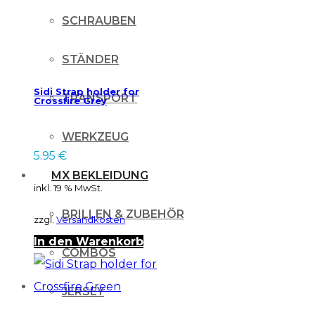
SCHRAUBEN
STÄNDER
Sidi Strap holder for
TRANSPORT
Crossfire Grey
WERKZEUG
5.95
€
MX BEKLEIDUNG
inkl. 19 % MwSt.
BRILLEN & ZUBEHÖR
zzgl.
Versandkosten
In den Warenkorb
COMBOS
JERSEY