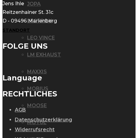
Jens Ihle
JOPA
Reitzenhainer St. 31c
D - 09496 Marienberg
LECTRON
STANDORT
LEO VINCE
FOLGE UNS
LM EXHAUST
MAXXIS
Language
MOBIUS
RECHTLICHES
MOOSE
AGB
Datenschutzerklärung
MOTUL
Widerrufsrecht