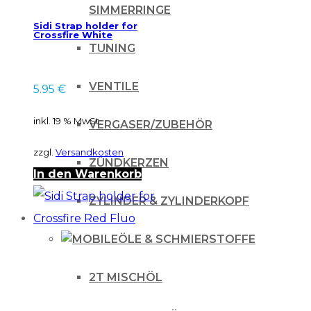
SIMMERRINGE
Sidi Strap holder for
Crossfire White
TUNING
VENTILE
5.95
€
inkl. 19 % MwSt.
VERGASER/ZUBEHÖR
zzgl.
Versandkosten
ZÜNDKERZEN
In den Warenkorb
ZYLINDER & ZYLINDERKOPF
ÖLE & SCHMIERSTOFFE
2T MISCHÖL