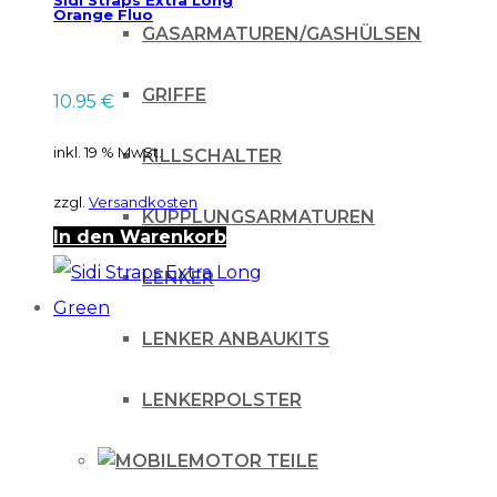
Orange Fluo
GASARMATUREN/GASHÜLSEN
GRIFFE
10.95
€
inkl. 19 % MwSt.
KILLSCHALTER
zzgl.
Versandkosten
KUPPLUNGSARMATUREN
In den Warenkorb
LENKER
LENKER ANBAUKITS
LENKERPOLSTER
MOTOR TEILE