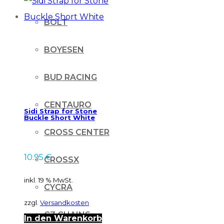
BOLT
BOYESEN
BUD RACING
CENTAURO
Sidi Strap for Stone
Buckle Short White
CROSS CENTER
10.95
€
CROSSX
inkl. 19 % MwSt.
CYCRA
zzgl.
Versandkosten
CZ CHAINS
In den Warenkorb