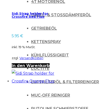
4T MOTORENÖL
Sidi Strap holder for
GABEL- & STOSSDÄMPFERÖL
Crossfire Red Fluo
GETRIEBEÖL
5.95
€
KETTENSPRAY
inkl. 19 % MwSt.
KÜHLFLÜSSIGKEIT
zzgl.
Versandkosten
In den Warenkorb
LOCTITE
LUFTFILTERÖL & FILTERREINIGER
MUC-OFF REINIGER
PUTOLINE SCHMIERSTOFFE