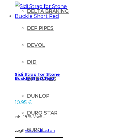
DELTA BRAKING
DEP PIPES
DEVOL
DID
Sidi Strap for Stone
Buckle Short Red
DP BRAKES
DUNLOP
10.95
€
DURO STAR
inkl. 19 % MwSt.
EUROL
zzgl.
Versandkosten