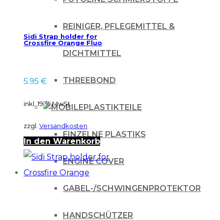
REINIGER, PFLEGEMITTEL &
Sidi Strap holder for
Crossfire Orange Fluo
DICHTMITTEL
THREEBOND
5.95
€
inkl. 19 % MwSt.
PLASTIKTEILE
zzgl.
Versandkosten
EINZELNE PLASTIKS
In den Warenkorb
ENGINE COVER
GABEL-/SCHWINGENPROTEKTOR
HANDSCHÜTZER