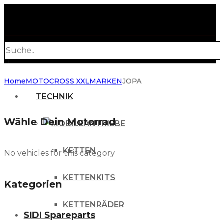
Products
search
Home
MOTOCROSS XXL
MARKEN
JOPA
TECHNIK
Wähle Dein Motorrad
ANTRIEBE
KETTEN
No vehicles for this category
KETTENKITS
Kategorien
KETTENRÄDER
SIDI Spareparts