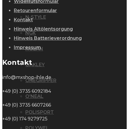
NEKEN
Widerrufsformular
Retourenformular
N-STYLE
Kontakt
Hinweis Altölentsorgung
NGK
Hinweis Batterieverordnung
Impressum
NOLAN
Kontakt
OAKLEY
info@mxshop-ihle.de
ONEGRIPPER
+49 (0) 3735 6092184
O’NEAL
+49 (0) 3735 6607266
POLISPORT
+49 (0) 174 9279725
POLYWEL