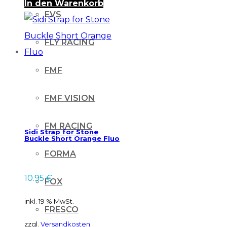
In den Warenkorb
EVS
FLY RACING
FMF
FMF VISION
FM RACING
Sidi Strap for Stone
Buckle Short Orange Fluo
FORMA
10.95
€
FOX
inkl. 19 % MwSt.
FRESCO
zzgl.
Versandkosten