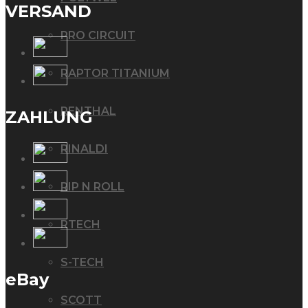
VERSAND
PRO CIRCUIT
RAPTOR TITANIUM
RENTHAL
ZAHLUNG
RINALDI
RIP N ROLL
RTECH
S-TECH
eBay
SCOTT