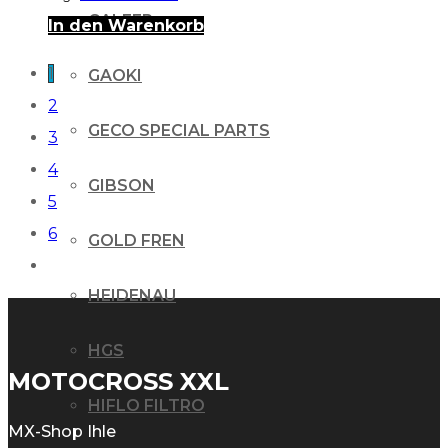
GALFER
In den Warenkorb
1
GAOKI
2
GECO SPECIAL PARTS
3
4
GIBSON
5
6
GOLD FREN
HEIDENAU
HGS
MOTOCROSS XXL
HIFLO FILTRO
MX-Shop Ihle