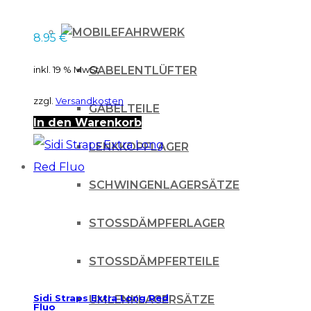
der
FAHRWERK
8.95
€
Produktseite
gewählt
inkl. 19 % MwSt.
GABELENTLÜFTER
werden
zzgl.
Versandkosten
GABELTEILE
In den Warenkorb
LENKKOPFLAGER
SCHWINGENLAGERSÄTZE
STOSSDÄMPFERLAGER
STOSSDÄMPFERTEILE
Sidi Straps Extra Long Red
UMLENKLAGERSÄTZE
Fluo