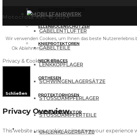
BRUSTPROTEKTOREN
FAHRWERK
Motocross XXL © 2024
ELLENBOGENSCHÜTZER
GABELENTLÜFTER
Wir verwenden Cookies, um Ihnen das beste Nutzererlebnis bi
KNIEPROTEKTOREN
GABELTEILE
Ok
Ablehnen
Privacy & Cookies Policy
NECK BRACES
LENKKOPFLAGER
ORTHESEN
SCHWINGENLAGERSÄTZE
Schließen
PROTEKTORHOSEN
STOSSDÄMPFERLAGER
Privacy Overview
RÜCKENPROTEKTOR
STOSSDÄMPFERTEILE
FREIZEITBEKLEIDUNG
This website uses cookies to improve your experience w
UMLENKLAGERSÄTZE