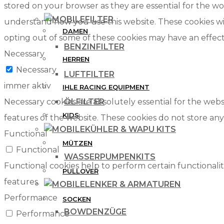
stored on your browser as they are essential for the wor
FILTER
understand how you use this website. These cookies wil
DAMEN
opting out of some of these cookies may have an effec
BENZINFILTER
Necessary
HERREN
Necessary
LUFTFILTER
immer aktiv
IHLE RACING EQUIPMENT
Necessary cookies are absolutely essential for the websi
ÖLFILTER
KIDS
features of the website. These cookies do not store any
KÜHLER & WAPU KITS
Functional
MÜTZEN
Functional
WASSERPUMPENKITS
Functional cookies help to perform certain functionalit
PULLOVER
features.
LENKER & ARMATUREN
Performance
SOCKEN
BOWDENZÜGE
Performance