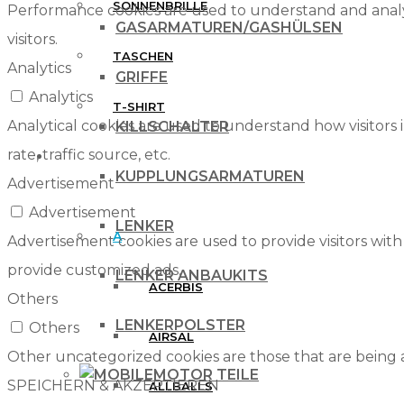
SONNENBRILLE
Performance cookies are used to understand and analyz
GASARMATUREN/GASHÜLSEN
visitors.
TASCHEN
Analytics
GRIFFE
Analytics
T-SHIRT
Analytical cookies are used to understand how visitors 
KILLSCHALTER
rate, traffic source, etc.
MARKEN
KUPPLUNGSARMATUREN
Advertisement
Advertisement
LENKER
A
Advertisement cookies are used to provide visitors with
provide customized ads.
LENKER ANBAUKITS
ACERBIS
Others
LENKERPOLSTER
Others
AIRSAL
Other uncategorized cookies are those that are being a
MOTOR TEILE
SPEICHERN & AKZEPTIEREN
ALLBALLS