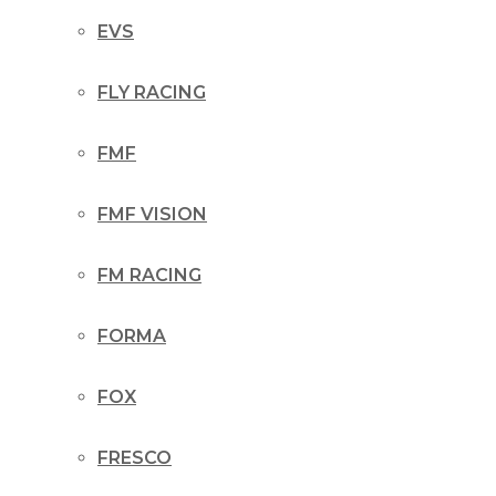
EVS
FLY RACING
FMF
FMF VISION
FM RACING
FORMA
FOX
FRESCO