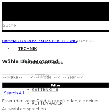
Products
search
Home
MOTOCROSS XXL
MX BEKLEIDUNG
COMBOS
TECHNIK
Wähle Dein Motorrad
ANTRIEBE
KETTEN
Filter
KETTENKITS
Search All
Es wurden keine Produkte gefunden, die deiner
KETTENRÄDER
Auswahl entsprechen.