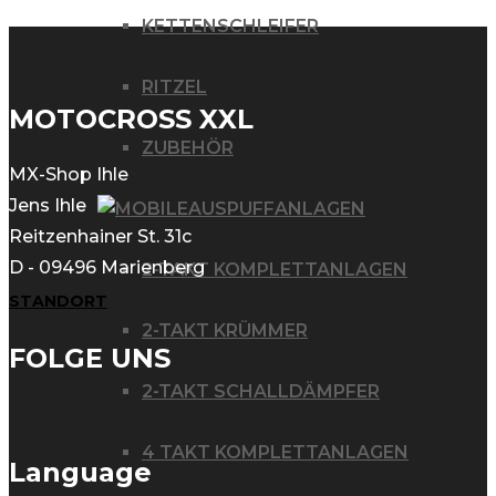
KETTENSCHLEIFER
RITZEL
MOTOCROSS XXL
ZUBEHÖR
MX-Shop Ihle
Jens Ihle
AUSPUFFANLAGEN
Reitzenhainer St. 31c
D - 09496 Marienberg
2-TAKT KOMPLETTANLAGEN
STANDORT
2-TAKT KRÜMMER
FOLGE UNS
2-TAKT SCHALLDÄMPFER
4 TAKT KOMPLETTANLAGEN
Language