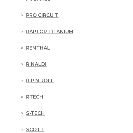
PRO CIRCUIT
RAPTOR TITANIUM
RENTHAL
RINALDI
RIP N ROLL
RTECH
S-TECH
SCOTT