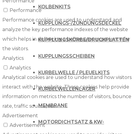
Performance
KOLBENKITS
Performance
Performance cookies are used to understand and
KUPPLUNGS-/ZÜNDUNGSDECKEL
analyze the key performance indexes of the website
which helps in delivering a better user experience for
KUPPLUNGSKÖRBE/DRUCKPLATTEN
the visitors.
KUPPLUNGSSCHEIBEN
Analytics
Analytics
KURBELWELLE / PLEUELKITS
Analytical cookies are used to understand how visitors
interact with the website. These cookies help provide
KURBELWELLENLAGER
information on metrics the number of visitors, bounce
MEMBRANE
rate, traffic source, etc.
Advertisement
MOTORDICHTSATZ & KW-
Advertisement