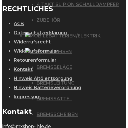
4 TAKT SLIP ON SCHALLDÄMPFER
RECHTLICHES
ZUBEHÖR
AGB
Datenschutzerklärung
BATTERIEN/ELEKTRIK
Widerrufsrecht
Widerrufsformular
BREMSEN
Retourenformular
BREMSBELÄGE
Kontakt
Hinweis Altölentsorgung
BREMSLEITUNG
Hinweis Batterieverordnung
Impressum
BREMSSATTEL
Kontakt
BREMSSCHEIBEN
info@mxshop-ihle.de