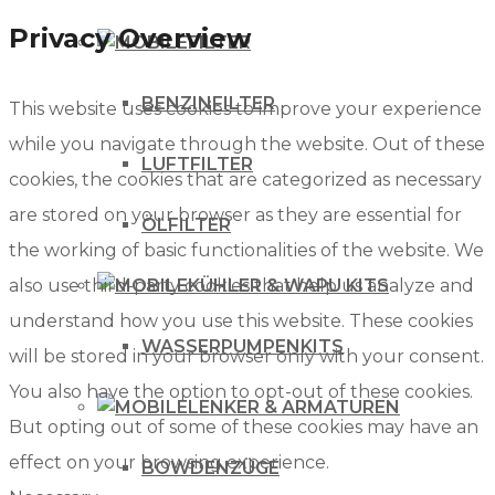
Privacy Overview
FILTER
BENZINFILTER
This website uses cookies to improve your experience
while you navigate through the website. Out of these
LUFTFILTER
cookies, the cookies that are categorized as necessary
are stored on your browser as they are essential for
ÖLFILTER
the working of basic functionalities of the website. We
KÜHLER & WAPU KITS
also use third-party cookies that help us analyze and
understand how you use this website. These cookies
WASSERPUMPENKITS
will be stored in your browser only with your consent.
You also have the option to opt-out of these cookies.
LENKER & ARMATUREN
But opting out of some of these cookies may have an
effect on your browsing experience.
BOWDENZÜGE