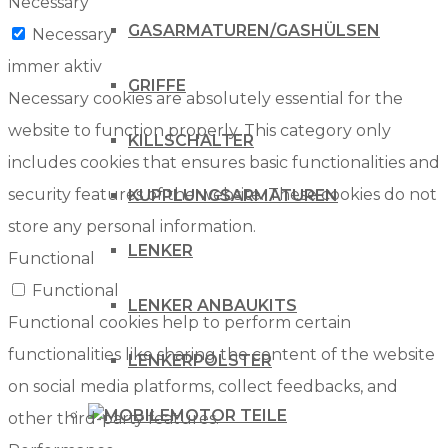
Necessary
GASARMATUREN/GASHÜLSEN
Necessary
immer aktiv
GRIFFE
Necessary cookies are absolutely essential for the
website to function properly. This category only
KILLSCHALTER
includes cookies that ensures basic functionalities and
security features of the website. These cookies do not
KUPPLUNGSARMATUREN
store any personal information.
LENKER
Functional
Functional
LENKER ANBAUKITS
Functional cookies help to perform certain
functionalities like sharing the content of the website
LENKERPOLSTER
on social media platforms, collect feedbacks, and
MOTOR TEILE
other third-party features.