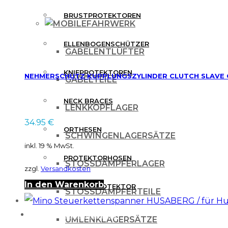
Varianten
BRUSTPROTEKTOREN
FAHRWERK
auf.
Die
ELLENBOGENSCHÜTZER
GABELENTLÜFTER
Optionen
KNIEPROTEKTOREN
NEHMERSCHUTZ KUPPLUNGSZYLINDER CLUTCH SLAVE CY
können
GABELTEILE
auf
NECK BRACES
LENKKOPFLAGER
der
34.95
€
Produktseite
ORTHESEN
SCHWINGENLAGERSÄTZE
gewählt
inkl. 19 % MwSt.
werden
PROTEKTORHOSEN
STOSSDÄMPFERLAGER
zzgl.
Versandkosten
In den Warenkorb
RÜCKENPROTEKTOR
STOSSDÄMPFERTEILE
FREIZEITBEKLEIDUNG
UMLENKLAGERSÄTZE