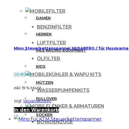
FILTER
DAMEN
BENZINFILTER
HERREN
LUFTFILTER
Mino Steuerkettenspanner HUSABERG / für Husqvarna
IHLE RACING EQUIPMENT
ÖLFILTER
KIDS
KÜHLER & WAPU KITS
58.95
€
MÜTZEN
inkl. 19 % MwSt.
WASSERPUMPENKITS
PULLOVER
zzgl.
Versandkosten
LENKER & ARMATUREN
In den Warenkorb
SOCKEN
BOWDENZÜGE