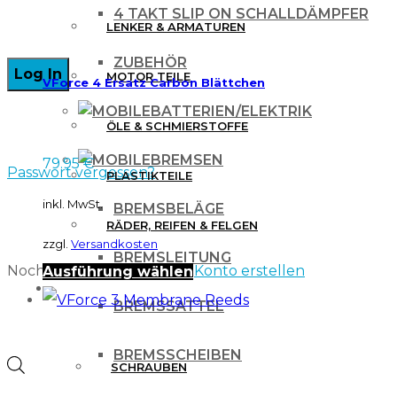
4 TAKT SLIP ON SCHALLDÄMPFER
LENKER & ARMATUREN
ZUBEHÖR
MOTOR TEILE
VForce 4 Ersatz Carbon Blättchen
BATTERIEN/ELEKTRIK
ÖLE & SCHMIERSTOFFE
BREMSEN
79.95
€
Passwort vergessen?
PLASTIKTEILE
inkl. MwSt.
BREMSBELÄGE
RÄDER, REIFEN & FELGEN
zzgl.
Versandkosten
BREMSLEITUNG
Noch kein Kundenkonto?
Konto erstellen
Dieses
Ausführung wählen
WERKZEUG & ZUBEHÖR
Produkt
BREMSSATTEL
weist
BREMSSCHEIBEN
mehrere
Products
SCHRAUBEN
Varianten