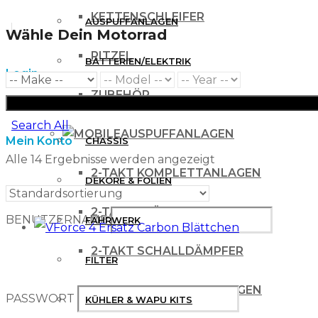
KETTENSCHLEIFER
AUSPUFFANLAGEN
Wähle Dein Motorrad
RITZEL
BATTERIEN/ELEKTRIK
Login
ZUBEHÖR
BREMSEN
Search All
AUSPUFFANLAGEN
Mein Konto
CHASSIS
Alle 14 Ergebnisse werden angezeigt
2-TAKT KOMPLETTANLAGEN
DEKORE & FOLIEN
2-TAKT KRÜMMER
BENUTZERNAME
FAHRWERK
2-TAKT SCHALLDÄMPFER
FILTER
4 TAKT KOMPLETTANLAGEN
PASSWORT
KÜHLER & WAPU KITS