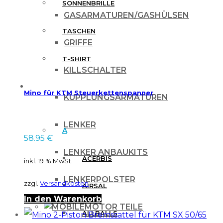
SONNENBRILLE
GASARMATUREN/GASHÜLSEN
TASCHEN
GRIFFE
T-SHIRT
KILLSCHALTER
MARKEN
Mino für KTM Steuerkettenspanner
KUPPLUNGSARMATUREN
LENKER
A
58.95
€
LENKER ANBAUKITS
ACERBIS
inkl. 19 % MwSt.
LENKERPOLSTER
zzgl.
Versandkosten
AIRSAL
In den Warenkorb
MOTOR TEILE
ALLBALLS