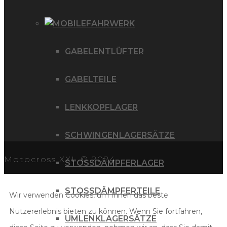
FAHRWERK
GABELENTLÜFTER
GABELTEILE
LENKKOPFLAGER
SCHWINGENLAGERSÄTZE
Motocross XXL © 2024
STOSSDÄMPFERLAGER
STOSSDÄMPFERTEILE
Wir verwenden Cookies, um Ihnen das beste
Nutzererlebnis bieten zu können. Wenn Sie fortfahren,
UMLENKLAGERSÄTZE