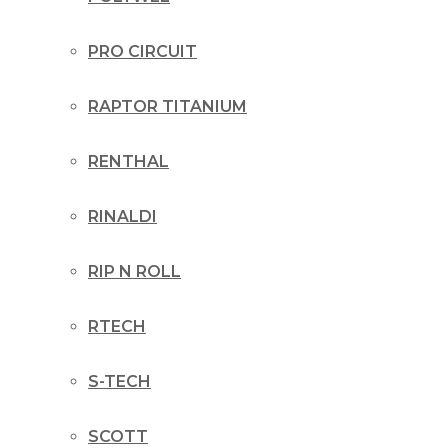
PRO CIRCUIT
RAPTOR TITANIUM
RENTHAL
RINALDI
RIP N ROLL
RTECH
S-TECH
SCOTT