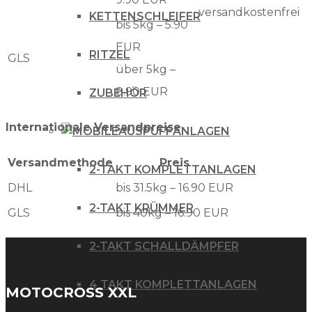
versandkostenfrei
KETTENSCHLEIFER
bis 5kg – 5.90
EUR
RITZEL
GLS
über 5kg –
8.90 EUR
ZUBEHÖR
Internationale Versandpreise
AUSPUFFANLAGEN
Versandmethode
Preis
2-TAKT KOMPLETTANLAGEN
DHL
bis 31.5kg – 16.90 EUR
2-TAKT KRÜMMER
GLS
bis 40kg – 16.90 EUR
2-TAKT SCHALLDÄMPFER
4 TAKT KOMPLETTANLAGEN
MOTOCROSS XXL