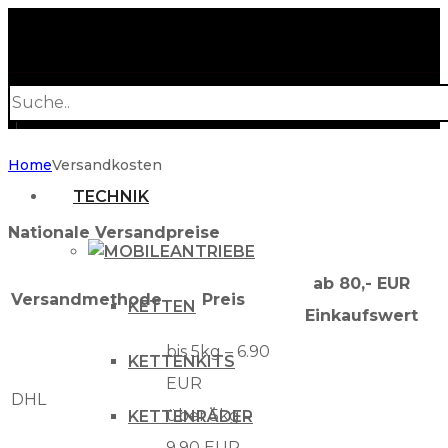
Products
search
Home
Versandkosten
TECHNIK
Nationale Versandpreise
ANTRIEBE
ab 80,- EUR
Versandmethode
Preis
KETTEN
Einkaufswert
bis 5kg – 6.90
KETTENKITS
EUR
DHL
über 5kg –
KETTENRÄDER
9.90 EUR