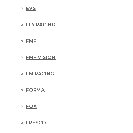
EVS
FLY RACING
FMF
FMF VISION
FM RACING
FORMA
FOX
FRESCO