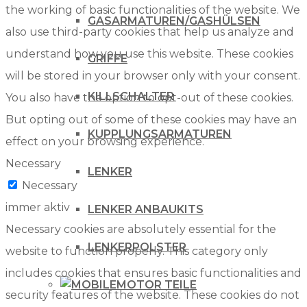
the working of basic functionalities of the website. We
GASARMATUREN/GASHÜLSEN
also use third-party cookies that help us analyze and
understand how you use this website. These cookies
GRIFFE
will be stored in your browser only with your consent.
KILLSCHALTER
You also have the option to opt-out of these cookies.
But opting out of some of these cookies may have an
KUPPLUNGSARMATUREN
effect on your browsing experience.
Necessary
LENKER
Necessary
immer aktiv
LENKER ANBAUKITS
Necessary cookies are absolutely essential for the
LENKERPOLSTER
website to function properly. This category only
includes cookies that ensures basic functionalities and
MOTOR TEILE
security features of the website. These cookies do not