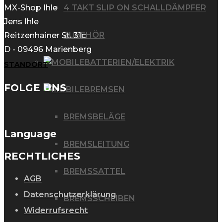
4 TAKT SLIP ON SCHALLDÄMPFER
MX-Shop Ihle
Jens Ihle
ZUBEHÖR
Reitzenhainer St. 31c
D - 09496 Marienberg
BATTERIEN/ELEKTRIK
STANDORT
FOLGE UNS
BREMSEN
BREMSBELÄGE
Language
BREMSLEITUNG
RECHTLICHES
BREMSSATTEL
AGB
Datenschutzerklärung
BREMSSCHEIBEN
Widerrufsrecht