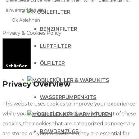
diese Seite zu verwenden, nehmen wir an, dass Sie damit
einverstanden sind.
FILTER
Ok
Ablehnen
BENZINFILTER
Privacy & Cookies Policy
LUFTFILTER
ÖLFILTER
Schließen
KÜHLER & WAPU KITS
Privacy Overview
WASSERPUMPENKITS
This website uses cookies to improve your experience
while you navigate through the website. Out of these
LENKER & ARMATUREN
cookies, the cookies that are categorized as necessary
BOWDENZÜGE
are stored on your browser as they are essential for