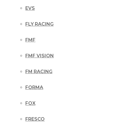
EVS
FLY RACING
FMF
FMF VISION
FM RACING
FORMA
FOX
FRESCO