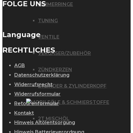
der
FOLGE UNS
SIMMERRINGE
Produktseite
gewählt
TUNING
werden
Language
VENTILE
RECHTLICHES
VERGASER/ZUBEHÖR
AGB
ZÜNDKERZEN
Datenschutzerklärung
Widerrufsrecht
ZYLINDER & ZYLINDERKOPF
Widerrufsformular
ÖLE & SCHMIERSTOFFE
Retourenformular
Kontakt
2T MISCHÖL
Hinweis Altölentsorgung
Hinweis Batterieverordnung