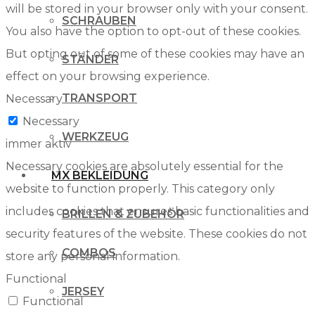
will be stored in your browser only with your consent.
SCHRAUBEN
You also have the option to opt-out of these cookies.
But opting out of some of these cookies may have an
STÄNDER
effect on your browsing experience.
TRANSPORT
Necessary
Necessary
WERKZEUG
immer aktiv
Necessary cookies are absolutely essential for the
MX BEKLEIDUNG
website to function properly. This category only
includes cookies that ensures basic functionalities and
BRILLEN & ZUBEHÖR
security features of the website. These cookies do not
COMBOS
store any personal information.
Functional
JERSEY
Functional