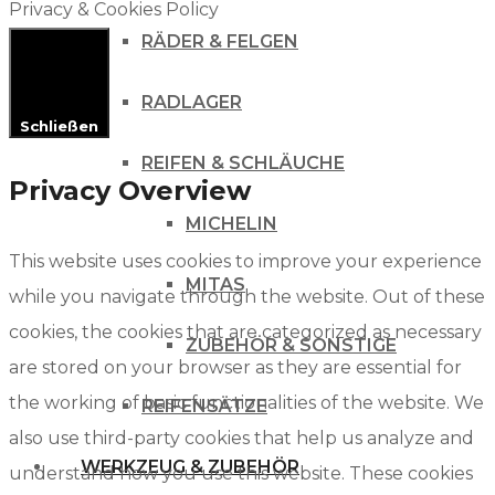
Privacy & Cookies Policy
RÄDER & FELGEN
RADLAGER
Schließen
REIFEN & SCHLÄUCHE
Privacy Overview
MICHELIN
This website uses cookies to improve your experience
MITAS
while you navigate through the website. Out of these
cookies, the cookies that are categorized as necessary
ZUBEHÖR & SONSTIGE
are stored on your browser as they are essential for
the working of basic functionalities of the website. We
REIFENSÄTZE
also use third-party cookies that help us analyze and
WERKZEUG & ZUBEHÖR
understand how you use this website. These cookies