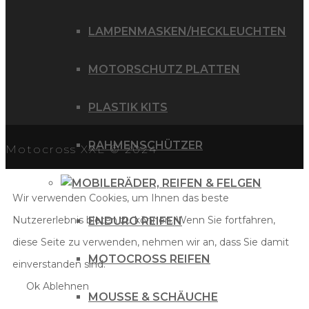
LAMPENMASKEN/HECKLEUCHTEN
MOTORSCHUTZ PLATTEN
PLASTIK KITS
RAHMENSCHÜTZER
Motocross XXL © 2024
RÄDER, REIFEN & FELGEN
Wir verwenden Cookies, um Ihnen das beste
Nutzererlebnis bieten zu können. Wenn Sie fortfahren,
ENDURO REIFEN
diese Seite zu verwenden, nehmen wir an, dass Sie damit
MOTOCROSS REIFEN
einverstanden sind.
Ok
Ablehnen
MOUSSE & SCHÄUCHE