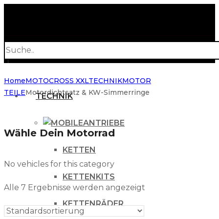
Products
search
Home
MOTOCROSS XXL
TECHNIK
MOTOR
TEILE
Motordichtsatz & KW-Simmerringe
TECHNIK
ANTRIEBE
Wähle Dein Motorrad
KETTEN
No vehicles for this category
KETTENKITS
Alle 7 Ergebnisse werden angezeigt
KETTENRÄDER