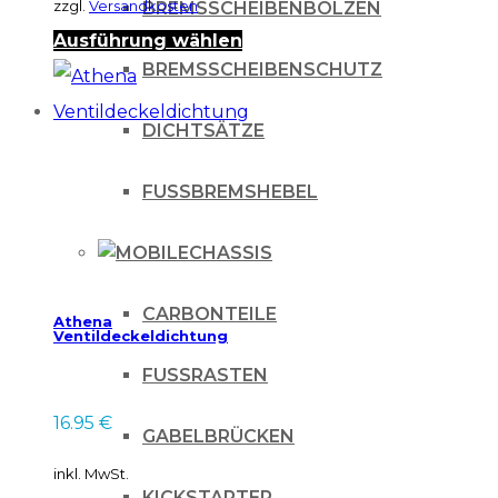
zzgl.
Versandkosten
BREMSSCHEIBENBOLZEN
Dieses
Ausführung wählen
BREMSSCHEIBENSCHUTZ
Produkt
weist
DICHTSÄTZE
mehrere
Varianten
FUSSBREMSHEBEL
auf.
Die
CHASSIS
Optionen
CARBONTEILE
Athena
können
Ventildeckeldichtung
auf
FUSSRASTEN
der
16.95
€
Produktseite
GABELBRÜCKEN
gewählt
inkl. MwSt.
KICKSTARTER