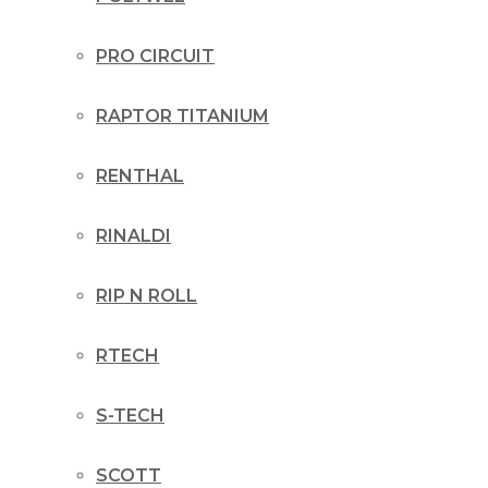
PRO CIRCUIT
RAPTOR TITANIUM
RENTHAL
RINALDI
RIP N ROLL
RTECH
S-TECH
SCOTT