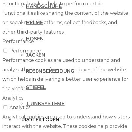
Functional cookies help to perform certain
HANDSCHUHE
functionalities like sharing the content of the website
HELME
on social media platforms, collect feedbacks, and
other third-party features.
HOSEN
Performance
Performance
JACKEN
Performance cookies are used to understand and
analyze the key performance indexes of the website
REGENBEKLEIDUNG
which helps in delivering a better user experience for
STIEFEL
the visitors.
Analytics
TRINKSYSTEME
Analytics
Analytical cookies are used to understand how visitors
PROTEKTOREN
interact with the website. These cookies help provide