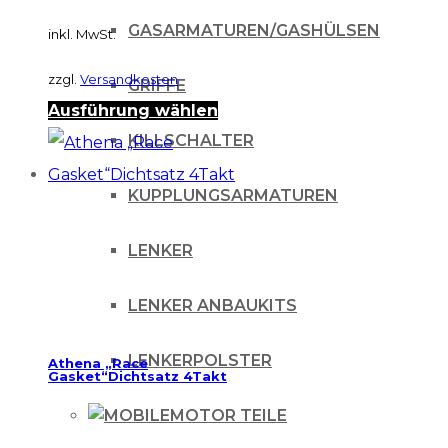
GASARMATUREN/GASHÜLSEN
inkl. MwSt.
zzgl.
Versandkosten
GRIFFE
Dieses
Ausführung wählen
KILLSCHALTER
Produkt
weist
KUPPLUNGSARMATUREN
mehrere
Varianten
LENKER
auf.
Die
LENKER ANBAUKITS
Optionen
LENKERPOLSTER
Athena „Race
können
Gasket“Dichtsatz 4Takt
auf
MOTOR TEILE
der