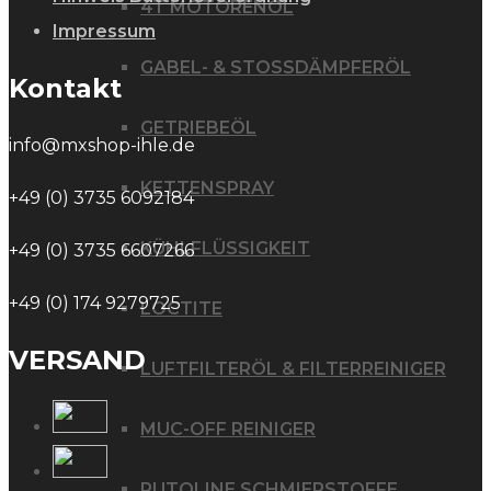
4T MOTORENÖL
Impressum
GABEL- & STOSSDÄMPFERÖL
Kontakt
GETRIEBEÖL
info@mxshop-ihle.de
KETTENSPRAY
+49 (0) 3735 6092184
KÜHLFLÜSSIGKEIT
+49 (0) 3735 6607266
+49 (0) 174 9279725
LOCTITE
VERSAND
LUFTFILTERÖL & FILTERREINIGER
MUC-OFF REINIGER
PUTOLINE SCHMIERSTOFFE