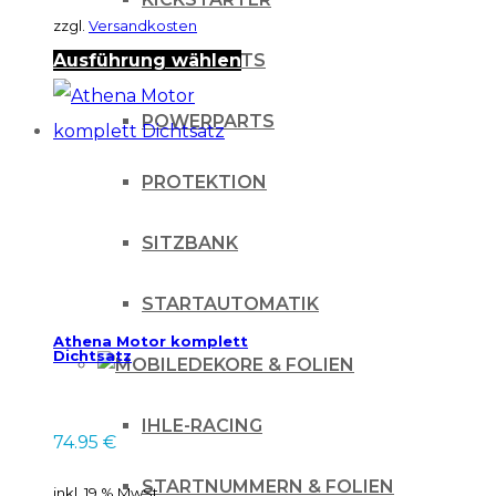
werden
zzgl.
Versandkosten
Dieses
OPTIK PARTS
Ausführung wählen
Produkt
POWERPARTS
weist
mehrere
PROTEKTION
Varianten
auf.
SITZBANK
Die
STARTAUTOMATIK
Optionen
Athena Motor komplett
können
Dichtsatz
DEKORE & FOLIEN
auf
der
IHLE-RACING
74.95
€
Produktseite
gewählt
STARTNUMMERN & FOLIEN
inkl. 19 % MwSt.