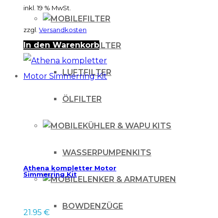
inkl. 19 % MwSt.
FILTER
zzgl.
Versandkosten
In den Warenkorb
BENZINFILTER
LUFTFILTER
ÖLFILTER
KÜHLER & WAPU KITS
WASSERPUMPENKITS
Athena kompletter Motor
Simmerring Kit
LENKER & ARMATUREN
BOWDENZÜGE
21.95
€