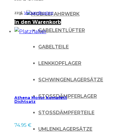
werden
zzgl.
Versandkosten
FAHRWERK
In den Warenkorb
GABELENTLÜFTER
GABELTEILE
LENKKOPFLAGER
SCHWINGENLAGERSÄTZE
STOSSDÄMPFERLAGER
Athena Motor komplett
Dichtsatz
STOSSDÄMPFERTEILE
74.95
€
UMLENKLAGERSÄTZE