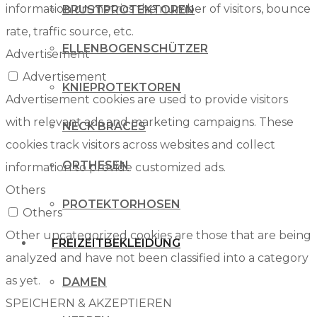
information on metrics the number of visitors, bounce
BRUSTPROTEKTOREN
rate, traffic source, etc.
ELLENBOGENSCHÜTZER
Advertisement
Advertisement
KNIEPROTEKTOREN
Advertisement cookies are used to provide visitors
with relevant ads and marketing campaigns. These
NECK BRACES
cookies track visitors across websites and collect
ORTHESEN
information to provide customized ads.
Others
PROTEKTORHOSEN
Others
Other uncategorized cookies are those that are being
FREIZEITBEKLEIDUNG
analyzed and have not been classified into a category
as yet.
DAMEN
SPEICHERN & AKZEPTIEREN