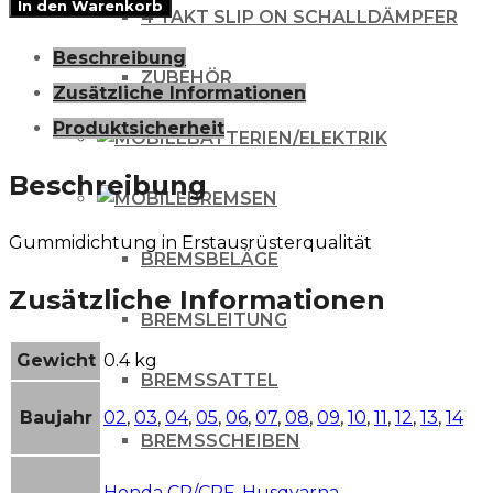
In den Warenkorb
4 TAKT SLIP ON SCHALLDÄMPFER
Menge
Beschreibung
ZUBEHÖR
Zusätzliche Informationen
Produktsicherheit
BATTERIEN/ELEKTRIK
Beschreibung
BREMSEN
Gummidichtung in Erstausrüsterqualität
BREMSBELÄGE
Zusätzliche Informationen
BREMSLEITUNG
Gewicht
0.4 kg
BREMSSATTEL
Baujahr
02
,
03
,
04
,
05
,
06
,
07
,
08
,
09
,
10
,
11
,
12
,
13
,
14
BREMSSCHEIBEN
Honda CR/CRF
,
Husqvarna