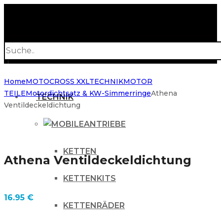
Products
search
Home
MOTOCROSS XXL
TECHNIK
MOTOR
TEILE
Motordichtsatz & KW-Simmerringe
Athena
TECHNIK
Ventildeckeldichtung
ANTRIEBE
KETTEN
Athena Ventildeckeldichtung
KETTENKITS
16.95
€
KETTENRÄDER