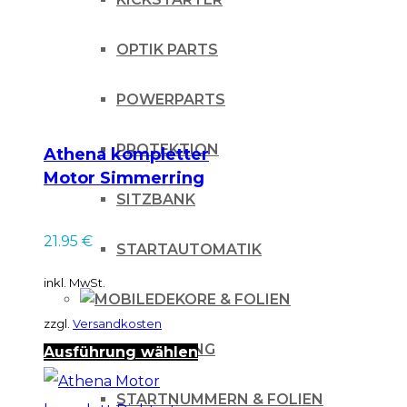
OPTIK PARTS
POWERPARTS
PROTEKTION
Athena kompletter
Motor Simmerring
SITZBANK
Kit
21.95
€
STARTAUTOMATIK
inkl. MwSt.
DEKORE & FOLIEN
zzgl.
Versandkosten
IHLE-RACING
Dieses
Ausführung wählen
Produkt
STARTNUMMERN & FOLIEN