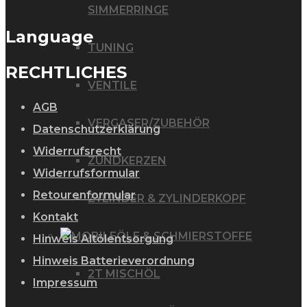
gewählt
SIMMERRINGE
werden
Language
TUNING
RECHTLICHES
VENTILE
AGB
VERGASER/ZUBEHÖR
Datenschutzerklärung
Widerrufsrecht
ZÜNDKERZEN
Widerrufsformular
Retourenformular
ZYLINDER & ZYLINDERKOPF
Kontakt
ÖLE & SCHMIERSTOFFE
Hinweis Altölentsorgung
Hinweis Batterieverordnung
2T MISCHÖL
Impressum