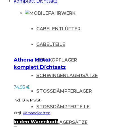
weist
mehrere
FAHRWERK
Varianten
auf.
GABELENTLÜFTER
Die
GABELTEILE
Optionen
können
Athena Motor
LENKKOPFLAGER
auf
komplett Dichtsatz
der
SCHWINGENLAGERSÄTZE
Produktseite
74.95
€
STOSSDÄMPFERLAGER
gewählt
inkl. 19 % MwSt.
werden
STOSSDÄMPFERTEILE
zzgl.
Versandkosten
In den Warenkorb
UMLENKLAGERSÄTZE