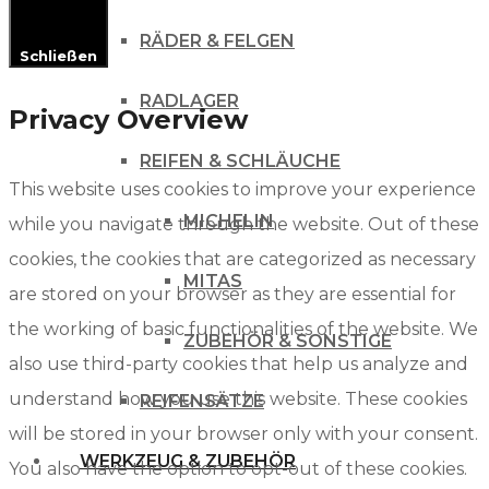
RÄDER & FELGEN
Schließen
RADLAGER
Privacy Overview
REIFEN & SCHLÄUCHE
This website uses cookies to improve your experience
MICHELIN
while you navigate through the website. Out of these
cookies, the cookies that are categorized as necessary
MITAS
are stored on your browser as they are essential for
the working of basic functionalities of the website. We
ZUBEHÖR & SONSTIGE
also use third-party cookies that help us analyze and
understand how you use this website. These cookies
REIFENSÄTZE
will be stored in your browser only with your consent.
WERKZEUG & ZUBEHÖR
You also have the option to opt-out of these cookies.