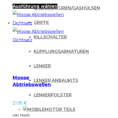
Dieses
Ausführung wählen
GASARMATUREN/GASHÜLSEN
Produkt
GRIFFE
weist
mehrere
KILLSCHALTER
Varianten
auf.
KUPPLUNGSARMATUREN
Die
Optionen
LENKER
können
Moose
LENKER ANBAUKITS
auf
Abtriebswellen
der
Dichtsatz
LENKERPOLSTER
Produktseite
21.95
€
gewählt
MOTOR TEILE
inkl. MwSt.
werden