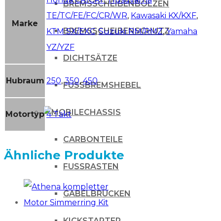
BREMSSCHEIBENBOLZEN
TE/TC/FE/FC/CR/WR
,
Kawasaki KX/KXF
,
Marke
BREMSSCHEIBENSCHUTZ
KTM SX/EXC
,
Suzuki RM/RMZ
,
Yamaha
YZ/YZF
DICHTSÄTZE
Hubraum
250
,
350
,
450
FUSSBREMSHEBEL
CHASSIS
Motortyp
4 Takt
CARBONTEILE
Ähnliche Produkte
FUSSRASTEN
GABELBRÜCKEN
KICKSTARTER