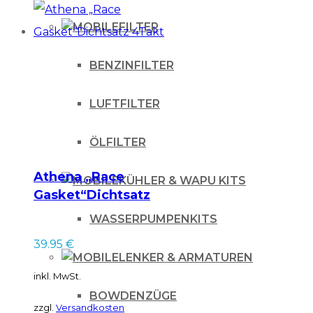
FILTER
BENZINFILTER
LUFTFILTER
ÖLFILTER
Athena „Race
KÜHLER & WAPU KITS
Gasket“Dichtsatz
4Takt
WASSERPUMPENKITS
39.95
€
LENKER & ARMATUREN
inkl. MwSt.
BOWDENZÜGE
zzgl.
Versandkosten