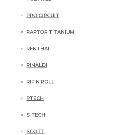
PRO CIRCUIT
RAPTOR TITANIUM
RENTHAL
RINALDI
RIP N ROLL
RTECH
S-TECH
SCOTT