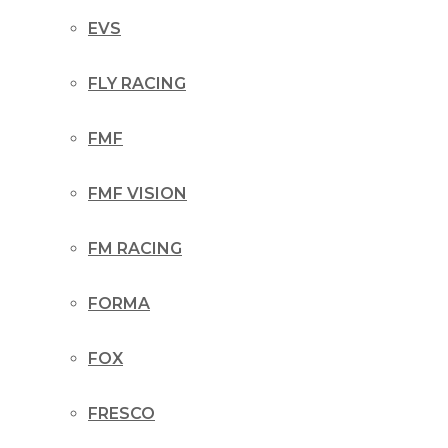
EVS
FLY RACING
FMF
FMF VISION
FM RACING
FORMA
FOX
FRESCO