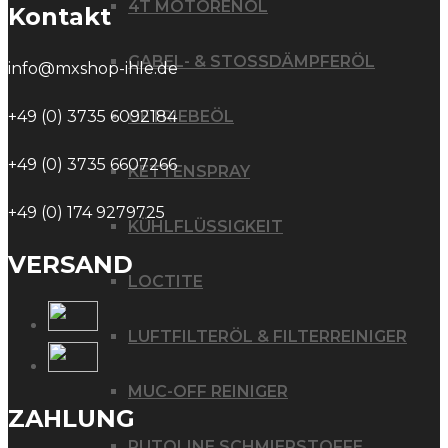
4T MOTORENÖL
Kontakt
GABEL- & STOSSDÄMPFERÖL
info@mxshop-ihle.de
GETRIEBEÖL
+49 (0) 3735 6092184
+49 (0) 3735 6607266
KETTENSPRAY
+49 (0) 174 9279725
KÜHLFLÜSSIGKEIT
VERSAND
LOCTITE
LUFTFILTERÖL & FILTERREINIGER
MUC-OFF REINIGER
ZAHLUNG
PUTOLINE SCHMIERSTOFFE