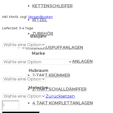
KETTENSCHLEIFER
inkl. MwSt.
zzgl.
Versandkosten
RITZEL
Lieferzeit:
3-4 Tage
ZUBEHÖR
Baujahr
AUSPUFFANLAGEN
Marke
2-TAKT KOMPLETTANLAGEN
Hubraum
2-TAKT KRÜMMER
Motortyp
2-TAKT SCHALLDÄMPFER
Zurücksetzen
4 TAKT KOMPLETTANLAGEN
Athena
Ventildeckeldichtung