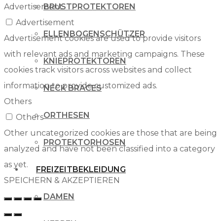
Advertisement
BRUSTPROTEKTOREN
Advertisement
ELLENBOGENSCHÜTZER
Advertisement cookies are used to provide visitors
with relevant ads and marketing campaigns. These
KNIEPROTEKTOREN
cookies track visitors across websites and collect
information to provide customized ads.
NECK BRACES
Others
ORTHESEN
Others
Other uncategorized cookies are those that are being
PROTEKTORHOSEN
analyzed and have not been classified into a category
as yet.
FREIZEITBEKLEIDUNG
SPEICHERN & AKZEPTIEREN
DAMEN