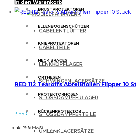
In den Warenkorb
BRUSTPROTEKTOREN
FAHRWERK
ELLENBOGENSCHÜTZER
GABELENTLÜFTER
KNIEPROTEKTOREN
GABELTEILE
NECK BRACES
LENKKOPFLAGER
ORTHESEN
SCHWINGENLAGERSÄTZE
RED 112 Tearoffs Abreißfolien Flipper 10 S
PROTEKTORHOSEN
STOSSDÄMPFERLAGER
RÜCKENPROTEKTOR
3.95
€
STOSSDÄMPFERTEILE
inkl. 19 % MwSt.
FREIZEITBEKLEIDUNG
UMLENKLAGERSÄTZE