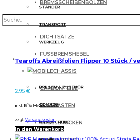
BREMSSCHEIBENBOLZEN
STÄNDER
search
BREMSSCHEIBENSCHUTZ
TRANSPORT
DICHTSÄTZE
WERKZEUG
FUSSBREMSHEBEL
MX BEKLEIDUNG
Tearoffs Abreißfolien Flipper 10 Stück / v
CHASSIS
BRILLEN & ZUBEHÖR
CARBONTEILE
2.95
€
COMBOS
FUSSRASTEN
inkl. 19 % MwSt.
zzgl.
Versandkosten
HANDSCHUHE
GABELBRÜCKEN
In den Warenkorb
HELME
KICKSTARTER