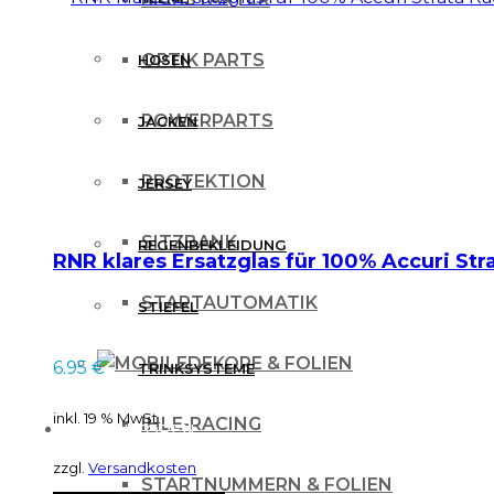
OPTIK PARTS
HOSEN
POWERPARTS
JACKEN
PROTEKTION
JERSEY
SITZBANK
REGENBEKLEIDUNG
RNR klares Ersatzglas für 100% Accuri Stra
STARTAUTOMATIK
STIEFEL
DEKORE & FOLIEN
6.95
€
TRINKSYSTEME
inkl. 19 % MwSt.
IHLE-RACING
PROTEKTOREN
zzgl.
Versandkosten
STARTNUMMERN & FOLIEN