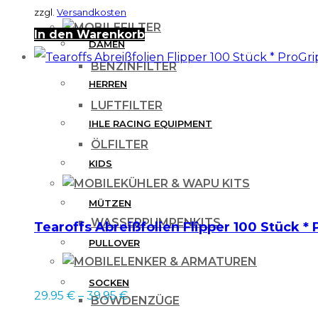
zzgl.
Versandkosten
FILTER
In den Warenkorb
DAMEN
BENZINFILTER
HERREN
LUFTFILTER
IHLE RACING EQUIPMENT
ÖLFILTER
KIDS
KÜHLER & WAPU KITS
MÜTZEN
WASSERPUMPENKITS
Tearoffs Abreißfolien Flipper 100 Stück *
PULLOVER
LENKER & ARMATUREN
SOCKEN
29.95
€
–
39.95
€
BOWDENZÜGE