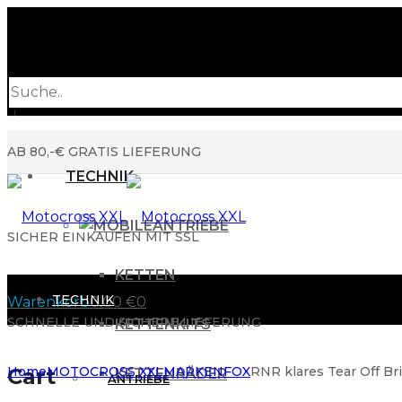
Products
search
AB 80,-€ GRATIS LIEFERUNG
TECHNIK
ANTRIEBE
SICHER EINKAUFEN MIT SSL
KETTEN
TECHNIK
Warenkorb
0.00
€
0
SCHNELLE UND SICHERE LIEFERUNG
KETTENKITS
Cart
Home
MOTOCROSS XXL
MARKEN
FOX
RNR klares Tear Off Br
KETTENRÄDER
ANTRIEBE