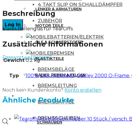
Brillen
4 TAKT SLIP ON SCHALLDÄMPFER
LENKER & ARMATUREN
Grundglas
Beschreibung
Menge
ZUBEHÖR
MOTOR TEILE
klares Brillenglas für TearOffs
BATTERIEN/ELEKTRIK
ÖLE & SCHMIERSTOFFE
Zusätzliche Informationen
BREMSEN
Passwort vergessen?
PLASTIKTEILE
Gewicht
0.2 kg
BREMSBELÄGE
RÄDER, REIFEN & FELGEN
Typ
100%
,
EKS / XBRAND
,
Oakley 2000 O-Frame
,
BREMSLEITUNG
Noch kein Kundenkonto?
Konto erstellen
WERKZEUG & ZUBEHÖR
Ähnliche Produkte
BREMSSATTEL
BREMSSCHEIBEN
Products
SCHRAUBEN