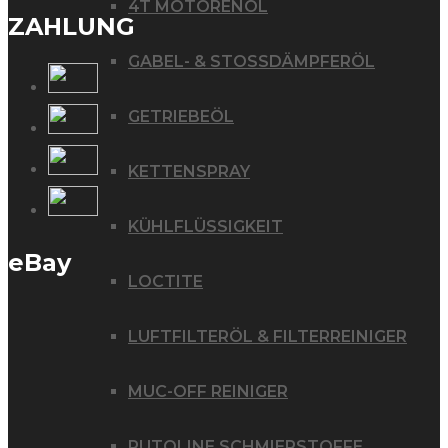
4T MOTORENÖL
ZAHLUNG
GABEL- & STOSSDÄMPFERÖL
GETRIEBEÖL
KETTENSPRAY
KÜHLFLÜSSIGKEIT
eBay
LOCTITE
LUFTFILTERÖL & FILTERREINIGER
MUC-OFF REINIGER
PUTOLINE SCHMIERSTOFFE