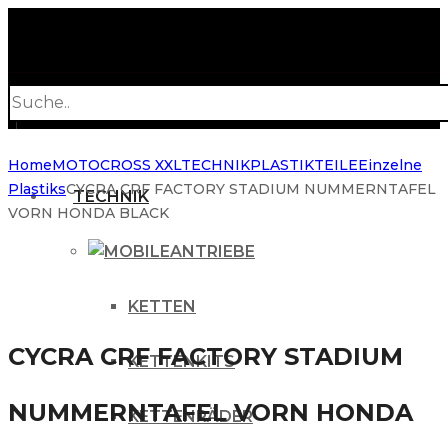
Products
search
Home
MOTOCROSS XXL
TECHNIK
PLASTIKTEILE
Einzelne
Plastiks
CYCRA CRF FACTORY STADIUM NUMMERNTAFEL
TECHNIK
VORN HONDA BLACK
ANTRIEBE
KETTEN
CYCRA CRF FACTORY STADIUM
KETTENKITS
NUMMERNTAFEL VORN HONDA
KETTENRÄDER