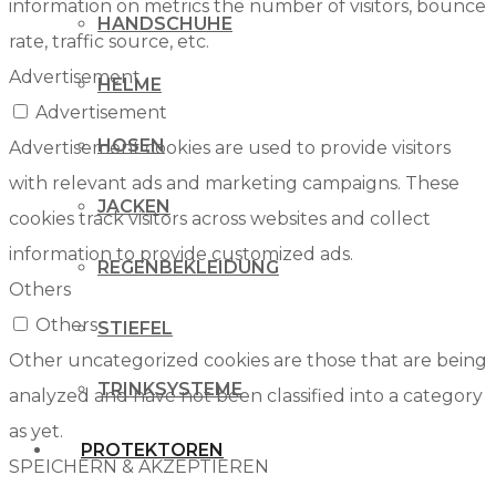
information on metrics the number of visitors, bounce
HANDSCHUHE
rate, traffic source, etc.
Advertisement
HELME
Advertisement
HOSEN
Advertisement cookies are used to provide visitors
with relevant ads and marketing campaigns. These
JACKEN
cookies track visitors across websites and collect
information to provide customized ads.
REGENBEKLEIDUNG
Others
Others
STIEFEL
Other uncategorized cookies are those that are being
TRINKSYSTEME
analyzed and have not been classified into a category
as yet.
PROTEKTOREN
SPEICHERN & AKZEPTIEREN