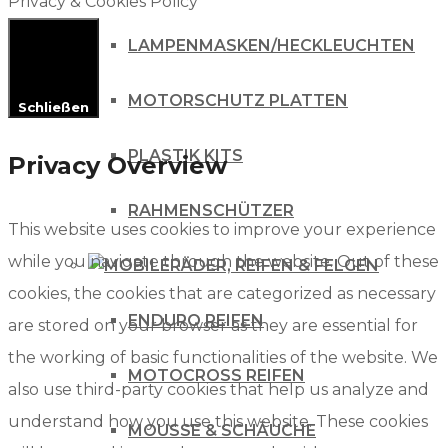
Privacy & Cookies Policy
LAMPENMASKEN/HECKLEUCHTEN
MOTORSCHUTZ PLATTEN
Schließen
PLASTIK KITS
Privacy Overview
RAHMENSCHÜTZER
This website uses cookies to improve your experience
while you navigate through the website. Out of these
RÄDER, REIFEN & FELGEN
cookies, the cookies that are categorized as necessary
ENDURO REIFEN
are stored on your browser as they are essential for
the working of basic functionalities of the website. We
MOTOCROSS REIFEN
also use third-party cookies that help us analyze and
understand how you use this website. These cookies
MOUSSE & SCHÄUCHE