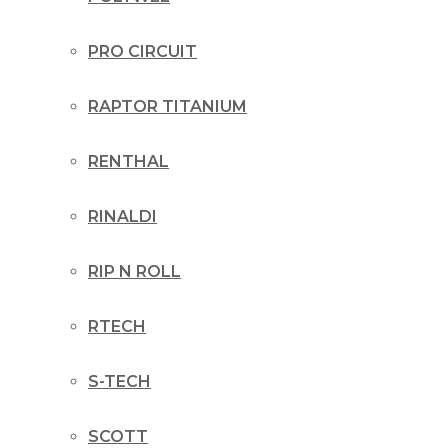
PRO CIRCUIT
RAPTOR TITANIUM
RENTHAL
RINALDI
RIP N ROLL
RTECH
S-TECH
SCOTT