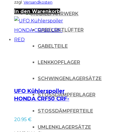
zzgl.
Versandkosten
In den Warenkorb
FAHRWERK
GABELENTLÜFTER
GABELTEILE
LENKKOPFLAGER
SCHWINGENLAGERSÄTZE
UFO Kühlerspoiler
STOSSDÄMPFERLAGER
HONDA CRF50 CRF-
RED
STOSSDÄMPFERTEILE
20.95
€
UMLENKLAGERSÄTZE