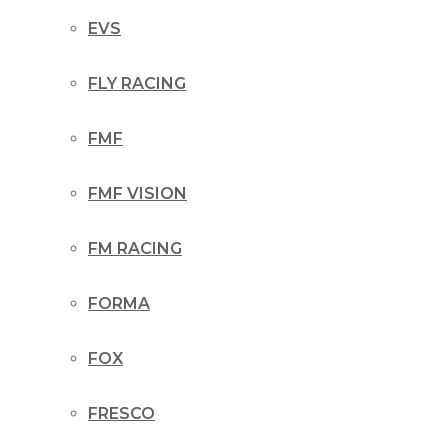
EVS
FLY RACING
FMF
FMF VISION
FM RACING
FORMA
FOX
FRESCO