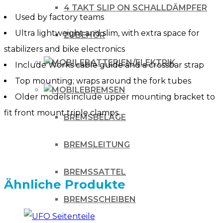
4 TAKT SLIP ON SCHALLDÄMPFER
Used by factory teams
Ultra lightweight and slim, with extra space for
ZUBEHÖR
stabilizers and bike electronics
BATTERIEN/ELEKTRIK
Include Works cable guide and a crossbar strap
Top mounting; wraps around the fork tubes
BREMSEN
Older models include upper mounting bracket to
fit front mount triple clamps
BREMSBELÄGE
BREMSLEITUNG
BREMSSATTEL
Ähnliche Produkte
BREMSSCHEIBEN