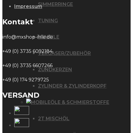
SIMMERRINGE
Impressum
Kontakt
TUNING
VENTILE
info@mxshop-ihle.de
+49 (0) 3735 6092184
VERGASER/ZUBEHÖR
+49 (0) 3735 6607266
ZÜNDKERZEN
+49 (0) 174 9279725
ZYLINDER & ZYLINDERKOPF
VERSAND
ÖLE & SCHMIERSTOFFE
2T MISCHÖL