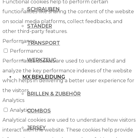
Functional cookies help to perform certain
SCHRAUBEN
functionalities like sharing the content of the website
on social media platforms, collect feedbacks, and
STÄNDER
other third-party features.
Performance
TRANSPORT
Performance
WERKZEUG
Performance cookies are used to understand and
analyze the key performance indexes of the website
MX BEKLEIDUNG
which helps in delivering a better user experience for
the visitors.
BRILLEN & ZUBEHÖR
Analytics
Analytics
COMBOS
Analytical cookies are used to understand how visitors
JERSEY
interact with the website. These cookies help provide