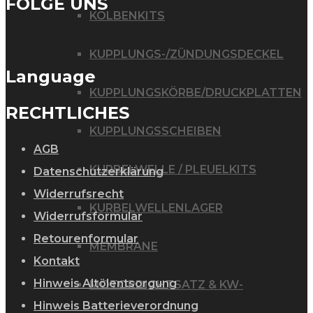
FOLGE UNS
KOLBENKITS
KUPPLUNGS-/ZÜNDUNGSDECKEL
Language
KUPPLUNGSKÖRBE/DRUCKPLATTEN
RECHTLICHES
KUPPLUNGSSCHEIBEN
AGB
KURBELWELLE / PLEUELKITS
Datenschutzerklärung
Widerrufsrecht
KURBELWELLENLAGER
Widerrufsformular
Retourenformular
MEMBRANE
Kontakt
Hinweis Altölentsorgung
MOTORDICHTSATZ & KW-
Hinweis Batterieverordnung