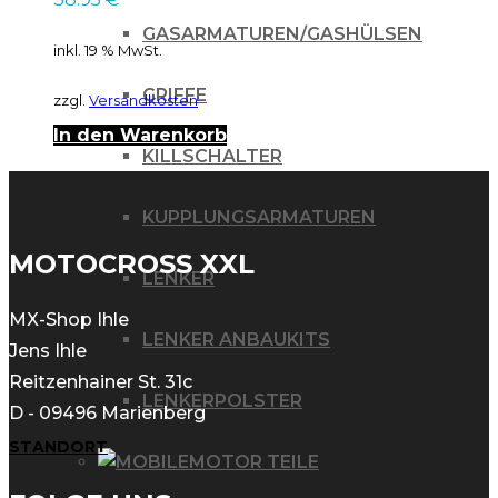
GASARMATUREN/GASHÜLSEN
inkl. 19 % MwSt.
GRIFFE
zzgl.
Versandkosten
In den Warenkorb
KILLSCHALTER
KUPPLUNGSARMATUREN
MOTOCROSS XXL
LENKER
MX-Shop Ihle
LENKER ANBAUKITS
Jens Ihle
Reitzenhainer St. 31c
LENKERPOLSTER
D - 09496 Marienberg
STANDORT
MOTOR TEILE