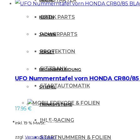
OPTIK PARTS
HOSEN
POWERPARTS
JACKEN
PROTEKTION
JERSEY
SITZBANK
REGENBEKLEIDUNG
UFO Nummerntafel vorn HONDA CR80/85
STARTAUTOMATIK
STIEFEL
DEKORE & FOLIEN
TRINKSYSTEME
17.95
€
IHLE-RACING
PROTEKTOREN
inkl. 19 % MwSt.
zzgl.
Versandkosten
STARTNUMMERN & FOLIEN