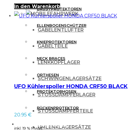
In den Warenkorb
BRUSTPROTEKTOREN
FAHRWERK
ELLENBOGENSCHÜTZER
GABELENTLÜFTER
KNIEPROTEKTOREN
GABELTEILE
NECK BRACES
LENKKOPFLAGER
ORTHESEN
SCHWINGENLAGERSÄTZE
UFO Kühlerspoiler HONDA CRF50 BLACK
PROTEKTORHOSEN
STOSSDÄMPFERLAGER
RÜCKENPROTEKTOR
STOSSDÄMPFERTEILE
20.95
€
FREIZEITBEKLEIDUNG
UMLENKLAGERSÄTZE
inkl. 19 % MwSt.