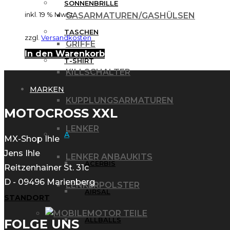
SONNENBRILLE
inkl. 19 % MwSt.
GASARMATUREN/GASHÜLSEN
TASCHEN
zzgl.
Versandkosten
GRIFFE
In den Warenkorb
T-SHIRT
KILLSCHALTER
MARKEN
KUPPLUNGSARMATUREN
MOTOCROSS XXL
LENKER
A
MX-Shop Ihle
Jens Ihle
LENKER ANBAUKITS
ACERBIS
Reitzenhainer St. 31c
D - 09496 Marienberg
LENKERPOLSTER
AIRSAL
STANDORT
MOTOR TEILE
ALLBALLS
FOLGE UNS