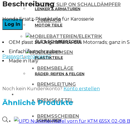
WHITE
Beschreibung
4 TAKT SLIP ON SCHALLDÄMPFER
LENKER & ARMATUREN
Menge
Honda Ersatz-Plastikteile für Karosserie
ZUBEHÖR
MOTOR TEILE
BATTERIEN/ELEKTRIK
ÖLE & SCHMIERSTOFFE
OEM passt zu Originalfarbe des Motorrads; ganz in 
Einfach festschrauben
BREMSEN
Passwort vergessen?
PLASTIKTEILE
Made in Italy
BREMSBELÄGE
RÄDER, REIFEN & FELGEN
BREMSLEITUNG
Noch kein Kundenkonto?
Konto erstellen
WERKZEUG & ZUBEHÖR
BREMSSATTEL
Ähnliche Produkte
BREMSSCHEIBEN
Products
SCHRAUBEN