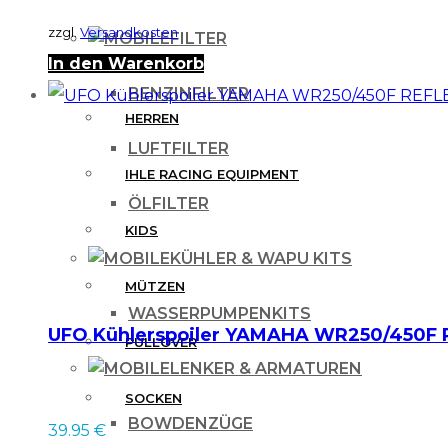
zzgl.
Versandkosten
FILTER
In den Warenkorb
DAMEN
BENZINFILTER
HERREN
LUFTFILTER
IHLE RACING EQUIPMENT
ÖLFILTER
KIDS
KÜHLER & WAPU KITS
MÜTZEN
WASSERPUMPENKITS
UFO Kühlerspoiler YAMAHA WR250/450F
PULLOVER
LENKER & ARMATUREN
SOCKEN
BOWDENZÜGE
39.95
€