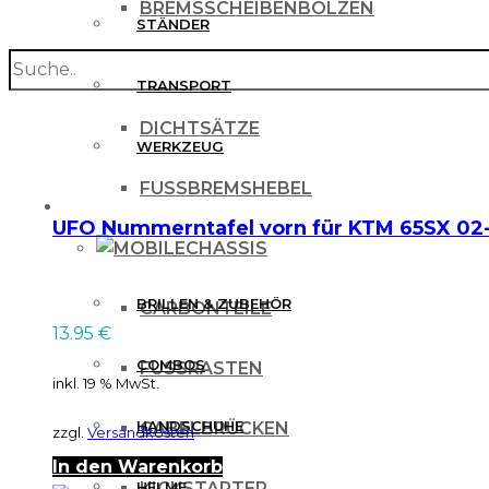
BREMSSCHEIBENBOLZEN
STÄNDER
search
BREMSSCHEIBENSCHUTZ
TRANSPORT
DICHTSÄTZE
WERKZEUG
FUSSBREMSHEBEL
MX BEKLEIDUNG
UFO Nummerntafel vorn für KTM 65SX 02
CHASSIS
BRILLEN & ZUBEHÖR
CARBONTEILE
13.95
€
COMBOS
FUSSRASTEN
inkl. 19 % MwSt.
HANDSCHUHE
GABELBRÜCKEN
zzgl.
Versandkosten
In den Warenkorb
HELME
KICKSTARTER