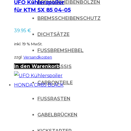
UFO Kühlerspoiler
BREMSSCHEIBENBOLZEN
für KTM SX 85 04-05
BLACK
BREMSSCHEIBENSCHUTZ
39.95
€
DICHTSÄTZE
inkl. 19 % MwSt.
FUSSBREMSHEBEL
zzgl.
Versandkosten
In den Warenkorb
CHASSIS
CARBONTEILE
FUSSRASTEN
GABELBRÜCKEN
KICKSTARTER