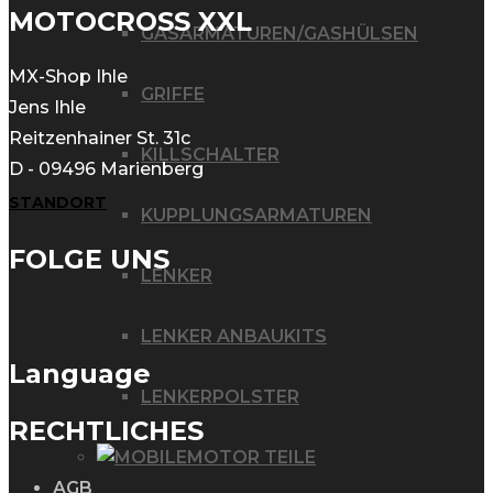
MOTOCROSS XXL
GASARMATUREN/GASHÜLSEN
MX-Shop Ihle
GRIFFE
Jens Ihle
Reitzenhainer St. 31c
KILLSCHALTER
D - 09496 Marienberg
STANDORT
KUPPLUNGSARMATUREN
FOLGE UNS
LENKER
LENKER ANBAUKITS
Language
LENKERPOLSTER
RECHTLICHES
MOTOR TEILE
AGB