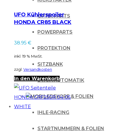
UFO Kühlerspoiler
OPTIK PARTS
HONDA CR85 BLACK
POWERPARTS
38.95
€
PROTEKTION
inkl. 19 % MwSt.
SITZBANK
zzgl.
Versandkosten
In den Warenkorb
STARTAUTOMATIK
DEKORE & FOLIEN
IHLE-RACING
STARTNUMMERN & FOLIEN