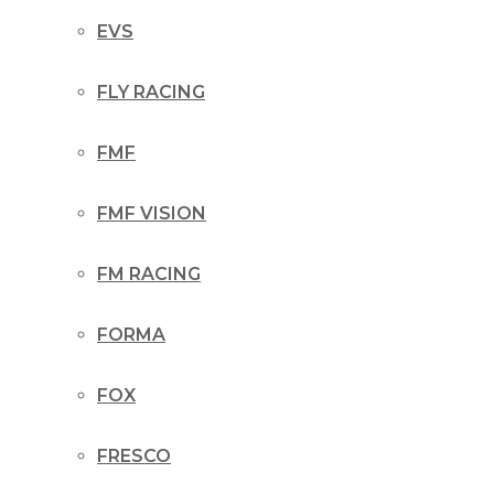
EVS
FLY RACING
FMF
FMF VISION
FM RACING
FORMA
FOX
FRESCO