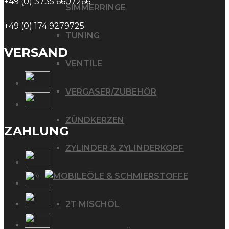
+49 (0) 3735 6607266
SIMMERRINGE
+49 (0) 174 9279725
TUNING
VERSAND
VENTILE
VERGASER/ZUBEHÖR
ZÜNDKERZEN
ZAHLUNG
ZYLINDER & ZYLINDERKOPF
ÖLE & SCHMIERSTOFFE
2T MISCHÖL