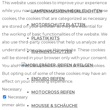
This website uses cookies to improve your experience
while you navigate through the website. Out of these
LAMPENMASKEN/HECKLEUCHTEN
cookies, the cookies that are categorized as necessary
MOTORSCHUTZ PLATTEN
are stored on your browser as they are essential for
the working of basic functionalities of the website. We
PLASTIK KITS
also use third-party cookies that help us analyze and
understand how you use this website. These cookies
RAHMENSCHÜTZER
will be stored in your browser only with your consent.
RÄDER, REIFEN & FELGEN
You also have the option to opt-out of these cookies.
But opting out of some of these cookies may have an
ENDURO REIFEN
effect on your browsing experience.
Necessary
MOTOCROSS REIFEN
Necessary
immer aktiv
MOUSSE & SCHÄUCHE