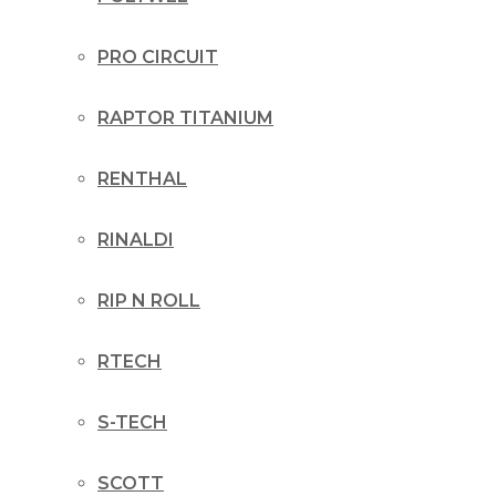
PRO CIRCUIT
RAPTOR TITANIUM
RENTHAL
RINALDI
RIP N ROLL
RTECH
S-TECH
SCOTT