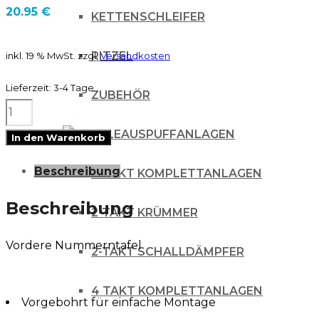
20.95
€
KETTENSCHLEIFER
RITZEL
inkl. 19 % MwSt.
zzgl.
Versandkosten
Lieferzeit:
3-4 Tage
ZUBEHÖR
UFO
Nummerntafel
AUSPUFFANLAGEN
In den Warenkorb
vorn
Beschreibung
2-TAKT KOMPLETTANLAGEN
HONDA
CR125/250
Beschreibung
2-TAKT KRÜMMER
&
Vordere Nummerntafel
CRF250/450
2-TAKT SCHALLDÄMPFER
CRF-
4 TAKT KOMPLETTANLAGEN
RED
Vorgebohrt für einfache Montage
Menge