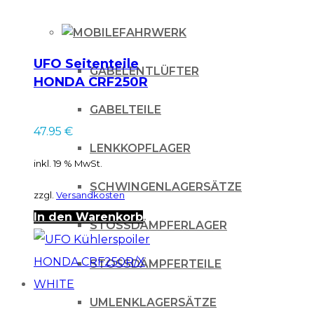
FAHRWERK
UFO Seitenteile
GABELENTLÜFTER
HONDA CRF250R
04-05 WHITE
GABELTEILE
47.95
€
LENKKOPFLAGER
inkl. 19 % MwSt.
SCHWINGENLAGERSÄTZE
zzgl.
Versandkosten
In den Warenkorb
STOSSDÄMPFERLAGER
STOSSDÄMPFERTEILE
UMLENKLAGERSÄTZE