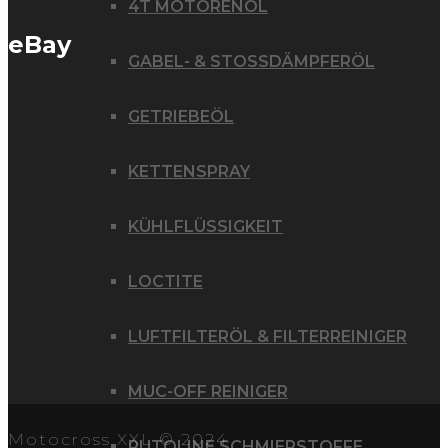
4T MOTORENÖL
eBay
GABEL- & STOSSDÄMPFERÖL
GETRIEBEÖL
KETTENSPRAY
KÜHLFLÜSSIGKEIT
LOCTITE
LUFTFILTERÖL & FILTERREINIGER
MUC-OFF REINIGER
Motocross XXL © 2024
PUTOLINE SCHMIERSTOFFE