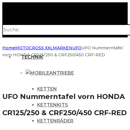
Products
search
Home
MOTOCROSS XXL
MARKEN
UFO
UFO Nummerntafel
vorn HONDA CR125/250 & CRF250/450 CRF-RED
TECHNIK
ANTRIEBE
KETTEN
UFO Nummerntafel vorn HONDA
KETTENKITS
CR125/250 & CRF250/450 CRF-RED
KETTENRÄDER