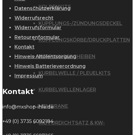
KOLBENKITS
Datenschutzerklärung
Widerrufsrecht
KUPPLUNGS-/ZÜNDUNGSDECKEL
Widerrufsformular
Retourenformular
KUPPLUNGSKÖRBE/DRUCKPLATTEN
Kontakt
Hinweis Altölentsorgung
KUPPLUNGSSCHEIBEN
Hinweis Batterieverordnung
KURBELWELLE / PLEUELKITS
Impressum
KURBELWELLENLAGER
Kontakt
MEMBRANE
info@mxshop-ihle.de
+49 (0) 3735 6092184
MOTORDICHTSATZ & KW-