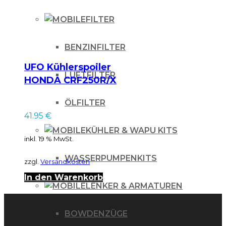
FILTER
BENZINFILTER
UFO Kühlerspoiler
LUFTFILTER
HONDA CRF250R/X
WHITE
ÖLFILTER
41.95
€
KÜHLER & WAPU KITS
inkl. 19 % MwSt.
WASSERPUMPENKITS
zzgl.
Versandkosten
In den Warenkorb
LENKER & ARMATUREN
BOWDENZÜGE