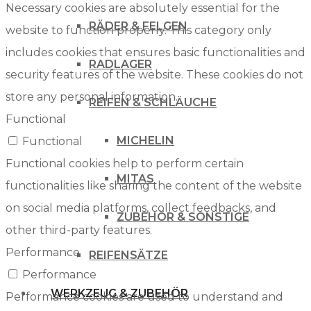
Necessary cookies are absolutely essential for the
RÄDER & FELGEN
website to function properly. This category only
includes cookies that ensures basic functionalities and
RADLAGER
security features of the website. These cookies do not
store any personal information.
REIFEN & SCHLÄUCHE
Functional
MICHELIN
Functional
Functional cookies help to perform certain
MITAS
functionalities like sharing the content of the website
on social media platforms, collect feedbacks, and
ZUBEHÖR & SONSTIGE
other third-party features.
Performance
REIFENSÄTZE
Performance
WERKZEUG & ZUBEHÖR
Performance cookies are used to understand and