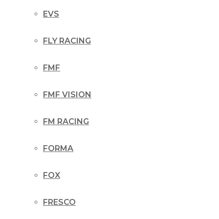
EVS
FLY RACING
FMF
FMF VISION
FM RACING
FORMA
FOX
FRESCO