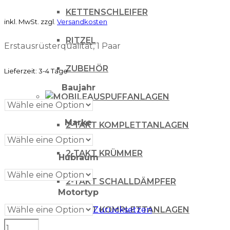
KETTENSCHLEIFER
inkl. MwSt.
zzgl.
Versandkosten
RITZEL
Erstausrüsterqualität, 1 Paar
ZUBEHÖR
Lieferzeit:
3-4 Tage
Baujahr
AUSPUFFANLAGEN
Marke
2-TAKT KOMPLETTANLAGEN
2-TAKT KRÜMMER
Hubraum
2-TAKT SCHALLDÄMPFER
Motortyp
4 TAKT KOMPLETTANLAGEN
Zurücksetzen
S-