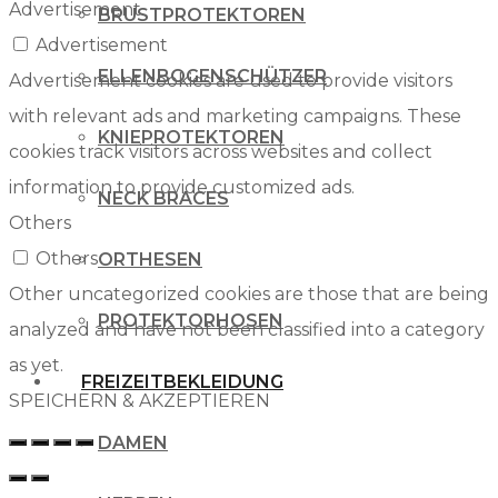
Advertisement
BRUSTPROTEKTOREN
Advertisement
ELLENBOGENSCHÜTZER
Advertisement cookies are used to provide visitors
with relevant ads and marketing campaigns. These
KNIEPROTEKTOREN
cookies track visitors across websites and collect
information to provide customized ads.
NECK BRACES
Others
Others
ORTHESEN
Other uncategorized cookies are those that are being
PROTEKTORHOSEN
analyzed and have not been classified into a category
as yet.
FREIZEITBEKLEIDUNG
SPEICHERN & AKZEPTIEREN
DAMEN