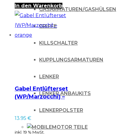
In den Warenkorb
GASARMATUREN/GASHÜLSEN
GRIFFE
KILLSCHALTER
KUPPLUNGSARMATUREN
LENKER
Gabel Entlüfterset
LENKER ANBAUKITS
(WP/Marzocchi) –
orange
LENKERPOLSTER
13.95
€
MOTOR TEILE
inkl. 19 % MwSt.