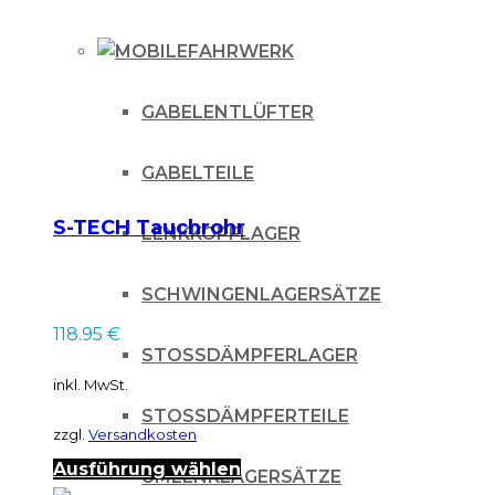
FAHRWERK
GABELENTLÜFTER
GABELTEILE
S-TECH Tauchrohr
LENKKOPFLAGER
SCHWINGENLAGERSÄTZE
118.95
€
STOSSDÄMPFERLAGER
inkl. MwSt.
STOSSDÄMPFERTEILE
zzgl.
Versandkosten
Dieses
Ausführung wählen
UMLENKLAGERSÄTZE