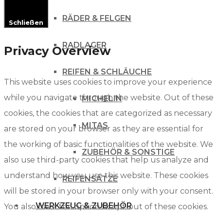
RÄDER & FELGEN
Schließen
RADLAGER
Privacy Overview
REIFEN & SCHLÄUCHE
This website uses cookies to improve your experience
while you navigate through the website. Out of these
MICHELIN
cookies, the cookies that are categorized as necessary
MITAS
are stored on your browser as they are essential for
the working of basic functionalities of the website. We
ZUBEHÖR & SONSTIGE
also use third-party cookies that help us analyze and
understand how you use this website. These cookies
REIFENSÄTZE
will be stored in your browser only with your consent.
WERKZEUG & ZUBEHÖR
You also have the option to opt-out of these cookies.