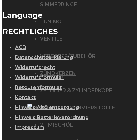
SIMMERRINGE
Language
TUNING
RECHTLICHES
VENTILE
AGB
VERGASER/ZUBEHÖR
Datenschutzerklärung
Widerrufsrecht
ZÜNDKERZEN
Widerrufsformular
Retourenformular
ZYLINDER & ZYLINDERKOPF
Kontakt
Hinweis Altölentsorgung
ÖLE & SCHMIERSTOFFE
Hinweis Batterieverordnung
2T MISCHÖL
Impressum