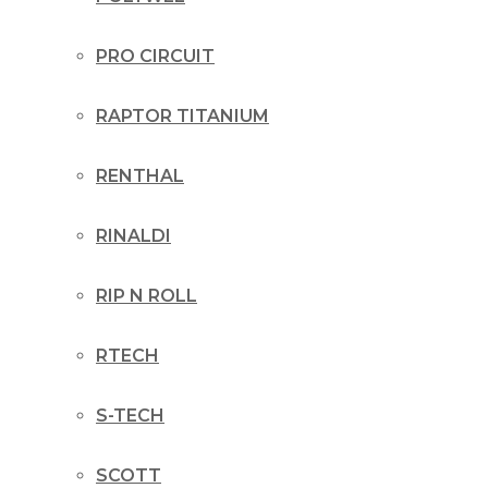
PRO CIRCUIT
RAPTOR TITANIUM
RENTHAL
RINALDI
RIP N ROLL
RTECH
S-TECH
SCOTT