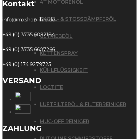
4T MOTORENÖL
Kontakt
GABEL- & STOSSDÄMPFERÖL
info@mxshop-ihle.de
+49 (0) 3735 6092184
GETRIEBEÖL
+49 (0) 3735 6607266
KETTENSPRAY
+49 (0) 174 9279725
KÜHLFLÜSSIGKEIT
VERSAND
LOCTITE
LUFTFILTERÖL & FILTERREINIGER
MUC-OFF REINIGER
ZAHLUNG
PUTOLINE SCHMIERSTOFFE