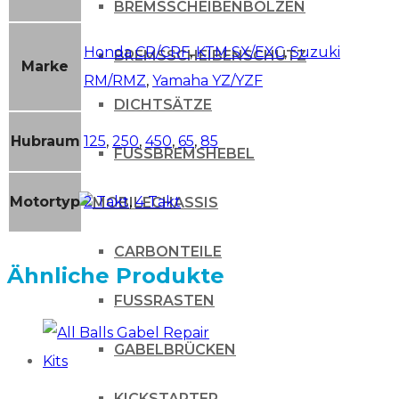
BREMSSCHEIBENBOLZEN
Honda CR/CRF
,
KTM SX/EXC
,
Suzuki
BREMSSCHEIBENSCHUTZ
Marke
RM/RMZ
,
Yamaha YZ/YZF
DICHTSÄTZE
Hubraum
125
,
250
,
450
,
65
,
85
FUSSBREMSHEBEL
Motortyp
2 Takt
,
4 Takt
CHASSIS
CARBONTEILE
Ähnliche Produkte
FUSSRASTEN
GABELBRÜCKEN
KICKSTARTER