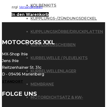
KOLBENKITS
zzgl.
Versandkosten
In den Warenkorb
KUPPLUNGS-/ZÜNDUNGSDECKEL
KUPPLUNGSKÖRBE/DRUCKPLATTEN
MOTOCROSS XXL
KUPPLUNGSSCHEIBEN
MX-Shop Ihle
KURBELWELLE / PLEUELKITS
Jens Ihle
Reitzenhainer St. 31c
KURBELWELLENLAGER
D - 09496 Marienberg
STANDORT
MEMBRANE
FOLGE UNS
MOTORDICHTSATZ & KW-