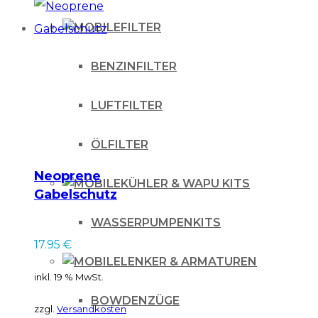
Produkt
FILTER
weist
mehrere
BENZINFILTER
Varianten
auf.
LUFTFILTER
Die
Optionen
ÖLFILTER
können
Neoprene
KÜHLER & WAPU KITS
auf
Gabelschutz
der
WASSERPUMPENKITS
Produktseite
17.95
€
gewählt
LENKER & ARMATUREN
inkl. 19 % MwSt.
werden
BOWDENZÜGE
zzgl.
Versandkosten