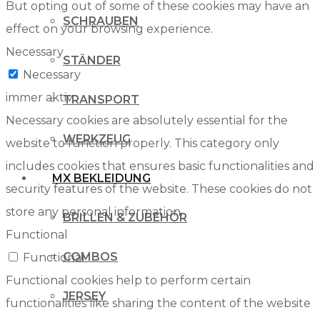
But opting out of some of these cookies may have an
SCHRAUBEN
effect on your browsing experience.
Necessary
STÄNDER
Necessary
immer aktiv
TRANSPORT
Necessary cookies are absolutely essential for the
WERKZEUG
website to function properly. This category only
includes cookies that ensures basic functionalities and
MX BEKLEIDUNG
security features of the website. These cookies do not
store any personal information.
BRILLEN & ZUBEHÖR
Functional
COMBOS
Functional
Functional cookies help to perform certain
JERSEY
functionalities like sharing the content of the website