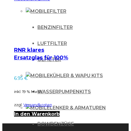
FILTER
BENZINFILTER
LUFTFILTER
RNR klares
Ersatzglas für 100%
ÖLFILTER
Accuri Strata
Racecraft Brille
KÜHLER & WAPU KITS
6.95
€
WASSERPUMPENKITS
inkl. 19 % MwSt.
zzgl.
Versandkosten
LENKER & ARMATUREN
In den Warenkorb
BOWDENZÜGE