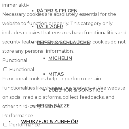
immer aktiv
RÄDER & FELGEN
Necessary cookies are absolutely essential for the
website to function properly. This category only
RADLAGER
includes cookies that ensures basic functionalities and
security features of the website. These cookies do not
REIFEN & SCHLÄUCHE
store any personal information.
MICHELIN
Functional
Functional
MITAS
Functional cookies help to perform certain
functionalities like sharing the content of the website
ZUBEHÖR & SONSTIGE
on social media platforms, collect feedbacks, and
REIFENSÄTZE
other third-party features.
Performance
WERKZEUG & ZUBEHÖR
Performance