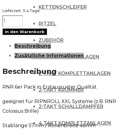
KETTENSCHLEIFER
Lieferzeit:
3-4 Tage
Roll
RITZEL
Off
In den Warenkorb
Film
ZUBEHÖR
Beschreibung
/
Zusätzliche Informationen
AUSPUFFANLAGEN
RNR
WVS
Beschreibung
2-TAKT KOMPLETTANLAGEN
XXL
RNR 6er Pack in Erstausrüster Qualität
48
2-TAKT KRÜMMER
Menge
geeignet für RIPNROLL XXL Systeme (z.B. RNR
2-TAKT SCHALLDÄMPFER
Colossus Brille)
4 TAKT KOMPLETTANLAGEN
Stablänge 57mm / Rollenbreite 48mm