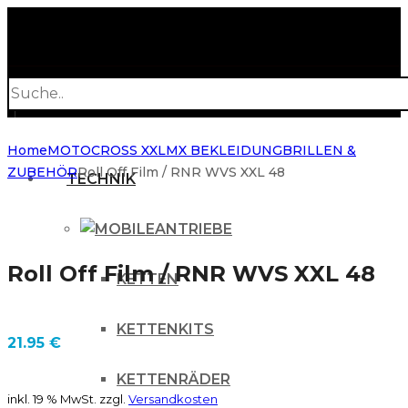
Products
search
Home
MOTOCROSS XXL
MX BEKLEIDUNG
BRILLEN &
ZUBEHÖR
Roll Off Film / RNR WVS XXL 48
TECHNIK
ANTRIEBE
Roll Off Film / RNR WVS XXL 48
KETTEN
KETTENKITS
21.95
€
KETTENRÄDER
inkl. 19 % MwSt.
zzgl.
Versandkosten