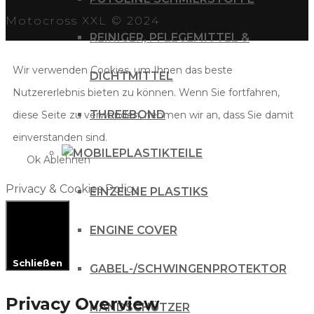
Motocross XXL © 2024
REINIGER, PFLEGEMITTEL &
Wir verwenden Cookies, um Ihnen das beste
DICHTMITTEL
Nutzererlebnis bieten zu können. Wenn Sie fortfahren,
THREEBOND
diese Seite zu verwenden, nehmen wir an, dass Sie damit
einverstanden sind.
PLASTIKTEILE
Ok
Ablehnen
Privacy & Cookies Policy
EINZELNE PLASTIKS
ENGINE COVER
Schließen
GABEL-/SCHWINGENPROTEKTOR
Privacy Overview
HANDSCHÜTZER