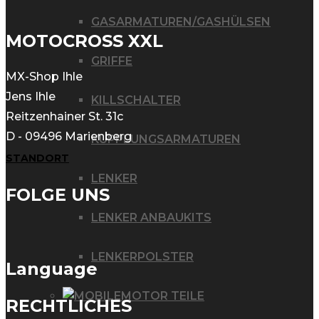
GASARMATUREN/GASHÜLSEN
MOTOCROSS XXL
GRIFFE
MX-Shop Ihle
Jens Ihle
KILLSCHALTER
Reitzenhainer St. 31c
D - 09496 Marienberg
KUPPLUNGSARMATUREN
STANDORT
LENKER
FOLGE UNS
LENKER ANBAUKITS
LENKERPOLSTER
Language
MOTOR TEILE
RECHTLICHES