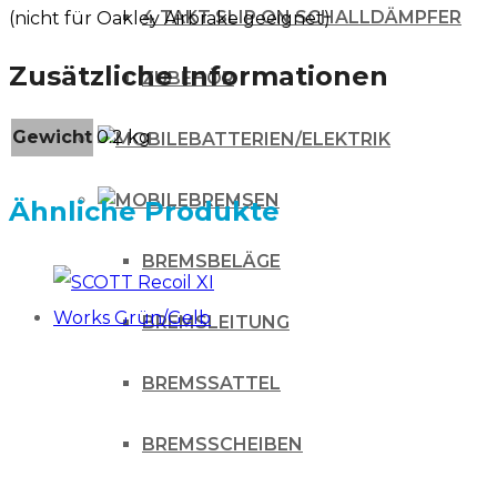
4 TAKT SLIP ON SCHALLDÄMPFER
(nicht für Oakley Airbrake geeignet)
Zusätzliche Informationen
ZUBEHÖR
Gewicht
0.2 kg
BATTERIEN/ELEKTRIK
BREMSEN
Ähnliche Produkte
BREMSBELÄGE
BREMSLEITUNG
BREMSSATTEL
BREMSSCHEIBEN