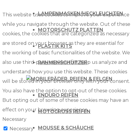
LAMPENMASKEN/HECKLEUCHTEN
This website uses cookies to improve your experience
while you navigate through the website. Out of these
MOTORSCHUTZ PLATTEN
cookies, the cookies that are categorized as necessary
are stored on your browser as they are essential for
PLASTIK KITS
the working of basic functionalities of the website. We
also use third-party cookies that help us analyze and
RAHMENSCHÜTZER
understand how you use this website. These cookies
RÄDER, REIFEN & FELGEN
will be stored in your browser only with your consent.
You also have the option to opt-out of these cookies.
ENDURO REIFEN
But opting out of some of these cookies may have an
effect on your browsing experience.
MOTOCROSS REIFEN
Necessary
MOUSSE & SCHÄUCHE
Necessary