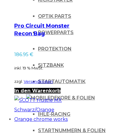
OPTIK PARTS
Pro Circuit Monster
POWERPARTS
Recon Bag
Reisetasche
Fahrertasche
PROTEKTION
186.95
€
SITZBANK
inkl. 19 % MwSt.
STARTAUTOMATIK
zzgl.
Versandkosten
In den Warenkorb
DEKORE & FOLIEN
IHLE-RACING
STARTNUMMERN & FOLIEN