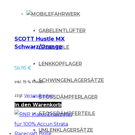
FAHRWERK
GABELENTLÜFTER
SCOTT Hustle MX
Schwarz/Orange
GABELTEILE
Orange chrome
works
LENKKOPFLAGER
56.95
€
SCHWINGENLAGERSÄTZE
inkl. 19 % MwSt.
zzgl.
Versandkosten
STOSSDÄMPFERLAGER
In den Warenkorb
STOSSDÄMPFERTEILE
UMLENKLAGERSÄTZE