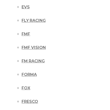
EVS
FLY RACING
FMF
FMF VISION
FM RACING
FORMA
FOX
FRESCO