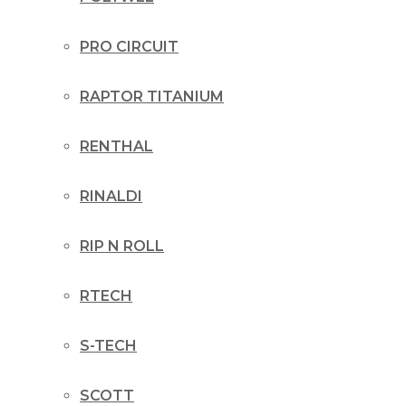
PRO CIRCUIT
RAPTOR TITANIUM
RENTHAL
RINALDI
RIP N ROLL
RTECH
S-TECH
SCOTT