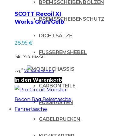
BREMSSCHEIBENBOLZEN
SCOTT Recoil XI
BREMSSCHEIBENSCHUTZ
Works Grün/Gelb
DICHTSÄTZE
28.95
€
FUSSBREMSHEBEL
inkl. 19 % MwSt.
CHASSIS
zzgl.
Versandkosten
In den Warenkorb
CARBONTEILE
FUSSRASTEN
GABELBRÜCKEN
KICKSTARTER