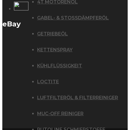
4T MOTORENÖL
GABEL- & STOSSDÄMPFERÖL
eBay
GETRIEBEÖL
KETTENSPRAY
KÜHLFLÜSSIGKEIT
LOCTITE
LUFTFILTERÖL & FILTERREINIGER
MUC-OFF REINIGER
PUTOLINE SCHMIERSTOFFE