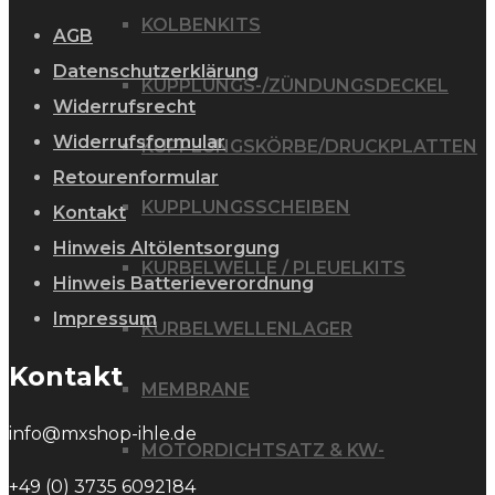
KOLBENKITS
AGB
Datenschutzerklärung
KUPPLUNGS-/ZÜNDUNGSDECKEL
Widerrufsrecht
Widerrufsformular
KUPPLUNGSKÖRBE/DRUCKPLATTEN
Retourenformular
KUPPLUNGSSCHEIBEN
Kontakt
Hinweis Altölentsorgung
KURBELWELLE / PLEUELKITS
Hinweis Batterieverordnung
Impressum
KURBELWELLENLAGER
Kontakt
MEMBRANE
info@mxshop-ihle.de
MOTORDICHTSATZ & KW-
+49 (0) 3735 6092184