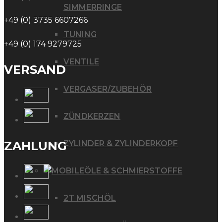
SIMMERRINGE
+49 (0) 3735 6607266
TUNING
+49 (0) 174 9279725
VENTILE
VERSAND
VERGASER/ZUBEHÖR
ZÜNDKERZEN
ZAHLUNG
ZYLINDER & ZYLINDERKOPF
ÖLE & SCHMIERSTOFFE
2T MISCHÖL