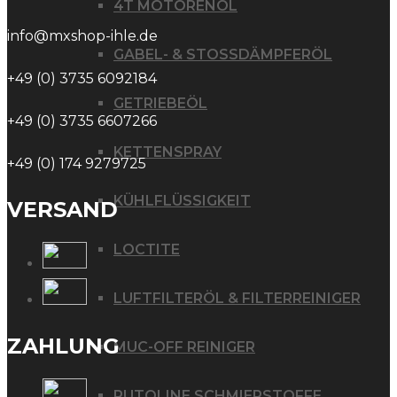
4T MOTORENÖL
info@mxshop-ihle.de
GABEL- & STOSSDÄMPFERÖL
+49 (0) 3735 6092184
GETRIEBEÖL
+49 (0) 3735 6607266
KETTENSPRAY
+49 (0) 174 9279725
KÜHLFLÜSSIGKEIT
VERSAND
LOCTITE
LUFTFILTERÖL & FILTERREINIGER
ZAHLUNG
MUC-OFF REINIGER
PUTOLINE SCHMIERSTOFFE