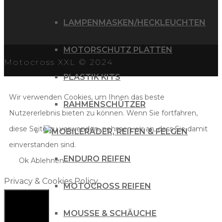
LAMPENMASKEN/HECKLEUCHTEN
MOTORSCHUTZ PLATTEN
Motocross XXL © 2024
PLASTIK KITS
Wir verwenden Cookies, um Ihnen das beste
RAHMENSCHÜTZER
Nutzererlebnis bieten zu können. Wenn Sie fortfahren,
diese Seite zu verwenden, nehmen wir an, dass Sie damit
RÄDER, REIFEN & FELGEN
einverstanden sind.
ENDURO REIFEN
Ok
Ablehnen
Privacy & Cookies Policy
MOTOCROSS REIFEN
MOUSSE & SCHÄUCHE