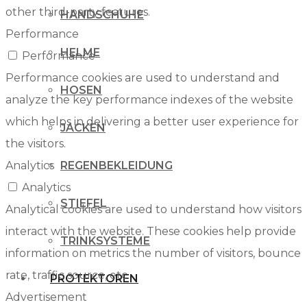
other third-party features.
HANDSCHUHE
Performance
HELME
Performance
Performance cookies are used to understand and
HOSEN
analyze the key performance indexes of the website
which helps in delivering a better user experience for
JACKEN
the visitors.
Analytics
REGENBEKLEIDUNG
Analytics
STIEFEL
Analytical cookies are used to understand how visitors
interact with the website. These cookies help provide
TRINKSYSTEME
information on metrics the number of visitors, bounce
rate, traffic source, etc.
PROTEKTOREN
Advertisement