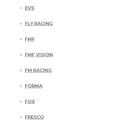
EVS
FLY RACING
FMF
FMF VISION
FM RACING
FORMA
FOX
FRESCO