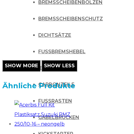
BREMSSCHEIBENBOLZEN
BREMSSCHEIBENSCHUTZ
DICHTSÄTZE
FUSSBREMSHEBEL
CHASSIS
Ähnliche Produkte
CARBONTEILE
FUSSRASTEN
GABELBRÜCKEN
KICKSTARTER