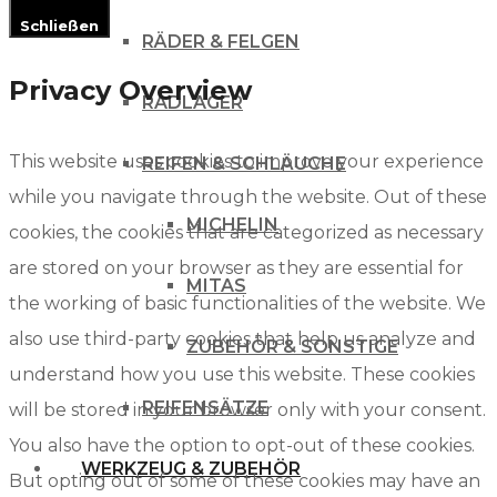
Schließen
RÄDER & FELGEN
Privacy Overview
RADLAGER
This website uses cookies to improve your experience
REIFEN & SCHLÄUCHE
while you navigate through the website. Out of these
MICHELIN
cookies, the cookies that are categorized as necessary
are stored on your browser as they are essential for
MITAS
the working of basic functionalities of the website. We
also use third-party cookies that help us analyze and
ZUBEHÖR & SONSTIGE
understand how you use this website. These cookies
REIFENSÄTZE
will be stored in your browser only with your consent.
You also have the option to opt-out of these cookies.
WERKZEUG & ZUBEHÖR
But opting out of some of these cookies may have an