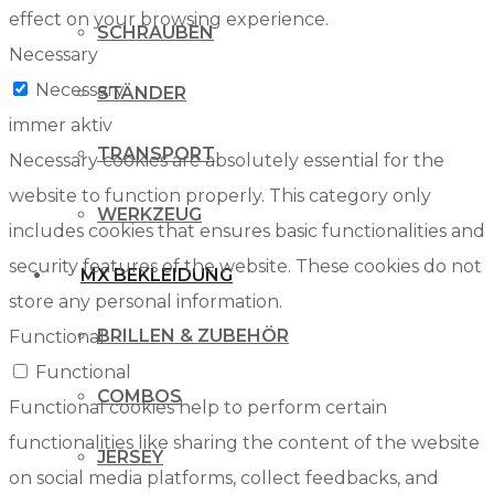
effect on your browsing experience.
SCHRAUBEN
Necessary
Necessary
STÄNDER
immer aktiv
TRANSPORT
Necessary cookies are absolutely essential for the
website to function properly. This category only
WERKZEUG
includes cookies that ensures basic functionalities and
security features of the website. These cookies do not
MX BEKLEIDUNG
store any personal information.
BRILLEN & ZUBEHÖR
Functional
Functional
COMBOS
Functional cookies help to perform certain
functionalities like sharing the content of the website
JERSEY
on social media platforms, collect feedbacks, and