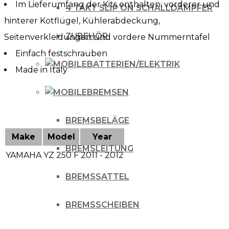
Im Lieferumfang der Kits enthalten: vorderer und
4 TAKT SLIP ON SCHALLDÄMPFER
hinterer Kotflügel, Kühlerabdeckung,
ZUBEHÖR
Seitenverkleidungen und vordere Nummerntafel
Einfach festschrauben
BATTERIEN/ELEKTRIK
Made in Italy
BREMSEN
BREMSBELÄGE
Make
Model
Year
BREMSLEITUNG
YAMAHA
YZ 250 F
2011 - 2012
BREMSSATTEL
BREMSSCHEIBEN