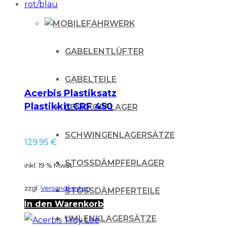
FAHRWERK
GABELENTLÜFTER
GABELTEILE
Acerbis Plastiksatz
Plastikkit CRF 450
LENKKOPFLAGER
17- / rot/blau
SCHWINGENLAGERSÄTZE
129.95
€
STOSSDÄMPFERLAGER
inkl. 19 % MwSt.
zzgl.
Versandkosten
STOSSDÄMPFERTEILE
In den Warenkorb
UMLENKLAGERSÄTZE