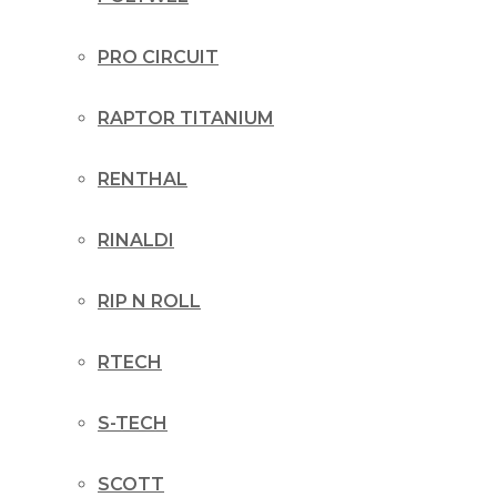
PRO CIRCUIT
RAPTOR TITANIUM
RENTHAL
RINALDI
RIP N ROLL
RTECH
S-TECH
SCOTT