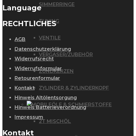
werden
SIMMERRINGE
Language
TUNING
RECHTLICHES
VENTILE
AGB
Datenschutzerklärung
VERGASER/ZUBEHÖR
Widerrufsrecht
Widerrufsformular
ZÜNDKERZEN
Retourenformular
Kontakt
ZYLINDER & ZYLINDERKOPF
Hinweis Altölentsorgung
ÖLE & SCHMIERSTOFFE
Hinweis Batterieverordnung
Impressum
2T MISCHÖL
Kontakt