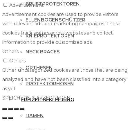
BRUSTPROTEKTOREN
Advertisement
Advertisement cookies are used to provide visitors
ELLENBOGENSCHÜTZER
with relevant ads and marketing campaigns. These
cookies track visitors across websites and collect
KNIEPROTEKTOREN
information to provide customized ads.
Others
NECK BRACES
Others
ORTHESEN
Other uncategorized cookies are those that are being
analyzed and have not been classified into a category
PROTEKTORHOSEN
as yet.
SPEICHERN & AKZEPTIEREN
FREIZEITBEKLEIDUNG
DAMEN