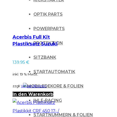
OPTIK PARTS
POWERPARTS
Acerbis Full Kit
PROTEKTION
Plastiksatz Suzuki
RMZ 250/10-16 –
neongelb
SITZBANK
139.95
€
STARTAUTOMATIK
inkl. 19 % MwSt.
DEKORE & FOLIEN
zzgl.
Versandkosten
In den Warenkorb
IHLE-RACING
STARTNUMMERN & FOLIEN