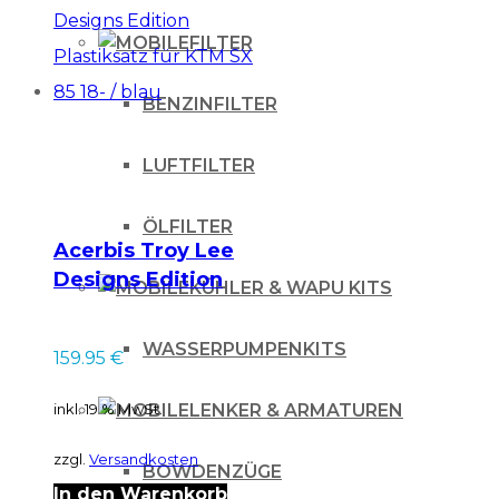
FILTER
BENZINFILTER
LUFTFILTER
ÖLFILTER
Acerbis Troy Lee
Designs Edition
KÜHLER & WAPU KITS
Plastiksatz für KTM
SX 85 18- / blau
WASSERPUMPENKITS
159.95
€
LENKER & ARMATUREN
inkl. 19 % MwSt.
zzgl.
Versandkosten
BOWDENZÜGE
In den Warenkorb