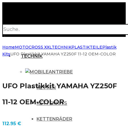
Products
search
Home
MOTOCROSS XXL
TECHNIK
PLASTIKTEILE
Plastik
Kits
UFO Plastikkit YAMAHA YZ250F 11-12 OEM-COLOR
TECHNIK
ANTRIEBE
UFO Plastikkit YAMAHA YZ250F
KETTEN
11-12 OEM-COLOR
KETTENKITS
KETTENRÄDER
112.95
€