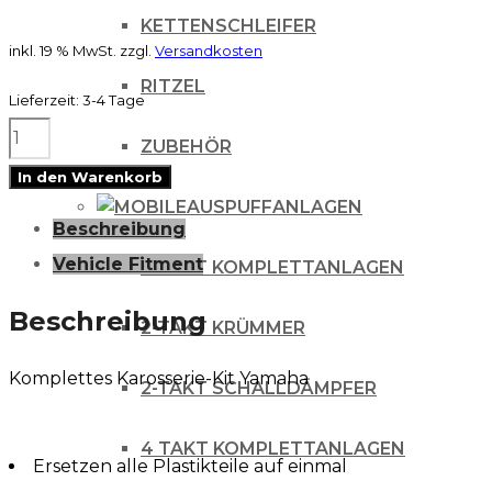
KETTENSCHLEIFER
inkl. 19 % MwSt.
zzgl.
Versandkosten
RITZEL
Lieferzeit:
3-4 Tage
UFO
ZUBEHÖR
Plastikkit
In den Warenkorb
YAMAHA
AUSPUFFANLAGEN
Beschreibung
YZ250F
Vehicle Fitment
2-TAKT KOMPLETTANLAGEN
11-
12
Beschreibung
2-TAKT KRÜMMER
OEM-
Komplettes Karosserie-Kit Yamaha
COLOR
2-TAKT SCHALLDÄMPFER
Menge
4 TAKT KOMPLETTANLAGEN
Ersetzen alle Plastikteile auf einmal