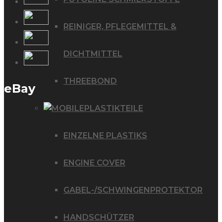
REINIGER, PFLEGEMITTEL &
DICHTMITTEL
THREEBOND
eBay
PLASTIKTEILE
EINZELNE PLASTIKS
ENGINE COVER
GABEL-/SCHWINGENPROTEKTOR
HANDSCHÜTZER