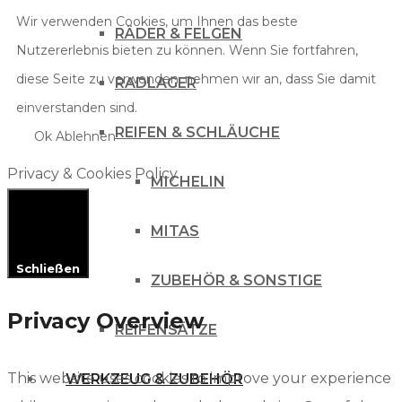
Wir verwenden Cookies, um Ihnen das beste
RÄDER & FELGEN
Nutzererlebnis bieten zu können. Wenn Sie fortfahren,
diese Seite zu verwenden, nehmen wir an, dass Sie damit
RADLAGER
einverstanden sind.
REIFEN & SCHLÄUCHE
Ok
Ablehnen
Privacy & Cookies Policy
MICHELIN
MITAS
Schließen
ZUBEHÖR & SONSTIGE
Privacy Overview
REIFENSÄTZE
This website uses cookies to improve your experience
WERKZEUG & ZUBEHÖR