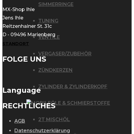
SIMMERRINGE
MX-Shop Ihle
Jens Ihle
TUNING
Reitzenhainer St. 31c
D - 09496 Marienberg
VENTILE
STANDORT
VERGASER/ZUBEHÖR
FOLGE UNS
ZÜNDKERZEN
ZYLINDER & ZYLINDERKOPF
Language
ÖLE & SCHMIERSTOFFE
RECHTLICHES
2T MISCHÖL
AGB
Datenschutzerklärung