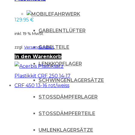
Kawasaki KXF 450
16-17- neongelb
FAHRWERK
129.95
€
GABELENTLÜFTER
inkl. 19 % MwSt.
GABELTEILE
zzgl.
Versandkosten
In den Warenkorb
LENKKOPFLAGER
SCHWINGENLAGERSÄTZE
STOSSDÄMPFERLAGER
STOSSDÄMPFERTEILE
UMLENKLAGERSÄTZE