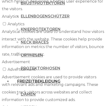
which helps in delivering a better user experience for
BRUSTPROTEKTOREN
the visitors.
ELLENBOGENSCHÜTZER
Analytics
Analytics
KNIEPROTEKTOREN
Analytical cookies are used to understand how visitors
interact with the website. These cookies help provide
NECK BRACES
information on metrics the number of visitors, bounce
rate, traffic source, etc.
ORTHESEN
Advertisement
PROTEKTORHOSEN
Advertisement
Advertisement cookies are used to provide visitors
FREIZEITBEKLEIDUNG
with relevant ads and marketing campaigns. These
cookies track visitors across websites and collect
DAMEN
information to provide customized ads.