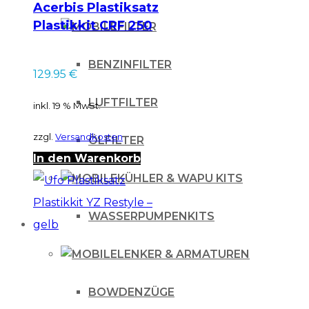
Acerbis Plastiksatz
Plastikkit CRF 250
FILTER
14-17 CRF 450 13-16
rot/weiss
BENZINFILTER
129.95
€
LUFTFILTER
inkl. 19 % MwSt.
zzgl.
Versandkosten
ÖLFILTER
In den Warenkorb
KÜHLER & WAPU KITS
WASSERPUMPENKITS
LENKER & ARMATUREN
BOWDENZÜGE