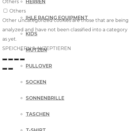
Others
HERREN
Others
IHLE RACING EQUIPMENT
Other uncategorized cookies are those that are being
analyzed and have not been classified into a category
KIDS
as yet.
SPEICHERN & AKZEPTIEREN
MÜTZEN
PULLOVER
SOCKEN
SONNENBRILLE
TASCHEN
T-SHIRT