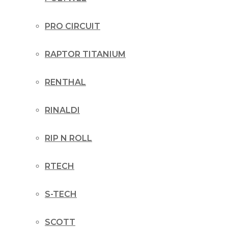
PRO CIRCUIT
RAPTOR TITANIUM
RENTHAL
RINALDI
RIP N ROLL
RTECH
S-TECH
SCOTT