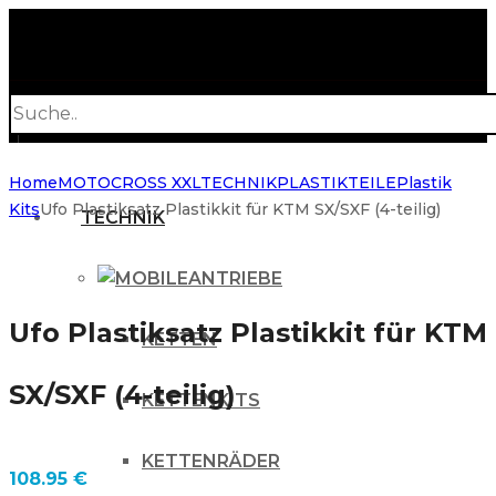
Products
search
Home
MOTOCROSS XXL
TECHNIK
PLASTIKTEILE
Plastik
Kits
Ufo Plastiksatz Plastikkit für KTM SX/SXF (4-teilig)
TECHNIK
ANTRIEBE
Ufo Plastiksatz Plastikkit für KTM
KETTEN
SX/SXF (4-teilig)
KETTENKITS
KETTENRÄDER
108.95
€