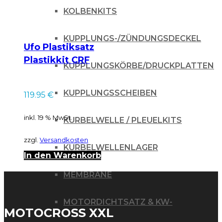
Die
KOLBENKITS
Optionen
KUPPLUNGS-/ZÜNDUNGSDECKEL
können
Ufo Plastiksatz
auf
Plastikkit CRF
KUPPLUNGSKÖRBE/DRUCKPLATTEN
der
250/450 13-16 / pink
Produktseite
KUPPLUNGSSCHEIBEN
119.95
€
gewählt
inkl. 19 % MwSt.
werden
KURBELWELLE / PLEUELKITS
zzgl.
Versandkosten
KURBELWELLENLAGER
In den Warenkorb
MEMBRANE
MOTORDICHTSATZ & KW-
MOTOCROSS XXL