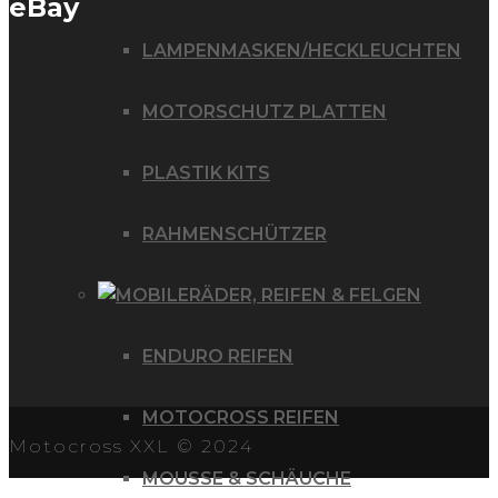
eBay
LAMPENMASKEN/HECKLEUCHTEN
MOTORSCHUTZ PLATTEN
PLASTIK KITS
RAHMENSCHÜTZER
RÄDER, REIFEN & FELGEN
ENDURO REIFEN
MOTOCROSS REIFEN
Motocross XXL © 2024
MOUSSE & SCHÄUCHE