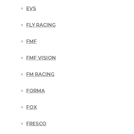
EVS
FLY RACING
FMF
FMF VISION
FM RACING
FORMA
FOX
FRESCO