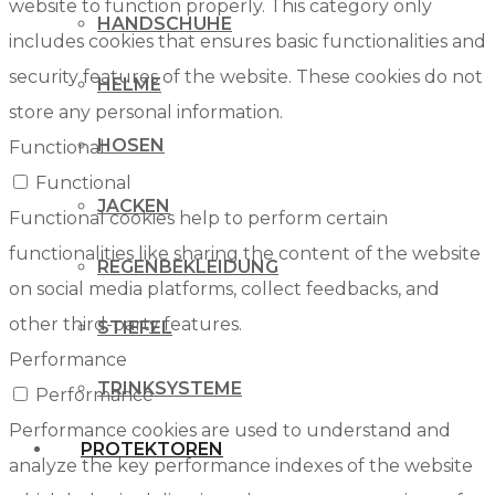
website to function properly. This category only
HANDSCHUHE
includes cookies that ensures basic functionalities and
security features of the website. These cookies do not
HELME
store any personal information.
HOSEN
Functional
Functional
JACKEN
Functional cookies help to perform certain
functionalities like sharing the content of the website
REGENBEKLEIDUNG
on social media platforms, collect feedbacks, and
other third-party features.
STIEFEL
Performance
TRINKSYSTEME
Performance
Performance cookies are used to understand and
PROTEKTOREN
analyze the key performance indexes of the website