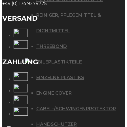
+49 (0) 174 9279725
REINIGER, PFLEGEMITTEL &
VERSAND
DICHTMITTEL
THREEBOND
ZAHLUNG
PLASTIKTEILE
EINZELNE PLASTIKS
ENGINE COVER
GABEL-/SCHWINGENPROTEKTOR
HANDSCHÜTZER