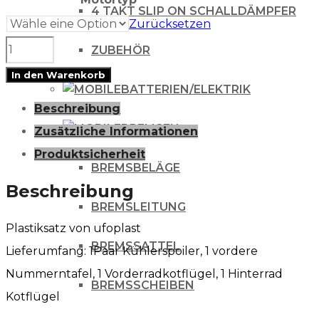
4 TAKT SLIP ON SCHALLDÄMPFER
Zurücksetzen
Ufo
ZUBEHÖR
Plastiksatz
In den Warenkorb
BATTERIEN/ELEKTRIK
Plastikkit
Beschreibung
für
BREMSEN
Zusätzliche Informationen
KTM
Produktsicherheit
SX/SXF
BREMSBELÄGE
(4-
Beschreibung
teilig)
BREMSLEITUNG
Plastiksatz von ufoplast
Menge
BREMSSATTEL
Lieferumfang: 1Paar Kühlerspoiler, 1 vordere
Nummerntafel, 1 Vorderradkotflügel, 1 Hinterrad
BREMSSCHEIBEN
Kotflügel