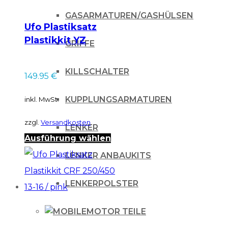
GASARMATUREN/GASHÜLSEN
Ufo Plastiksatz
Plastikkit YZ
GRIFFE
Restyle – gelb
KILLSCHALTER
149.95
€
KUPPLUNGSARMATUREN
inkl. MwSt.
zzgl.
Versandkosten
LENKER
Dieses
Ausführung wählen
Produkt
LENKER ANBAUKITS
weist
LENKERPOLSTER
mehrere
Varianten
MOTOR TEILE
auf.