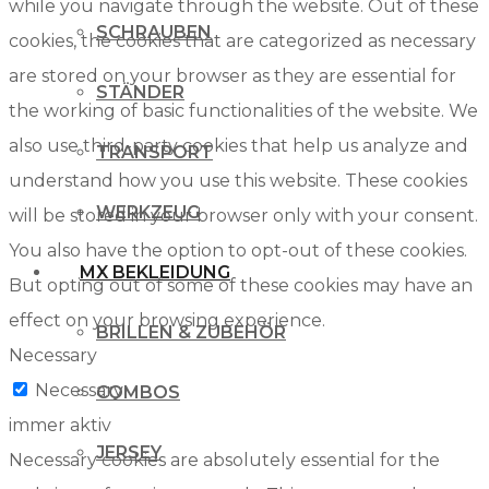
while you navigate through the website. Out of these
SCHRAUBEN
cookies, the cookies that are categorized as necessary
are stored on your browser as they are essential for
STÄNDER
the working of basic functionalities of the website. We
also use third-party cookies that help us analyze and
TRANSPORT
understand how you use this website. These cookies
WERKZEUG
will be stored in your browser only with your consent.
You also have the option to opt-out of these cookies.
MX BEKLEIDUNG
But opting out of some of these cookies may have an
effect on your browsing experience.
BRILLEN & ZUBEHÖR
Necessary
Necessary
COMBOS
immer aktiv
JERSEY
Necessary cookies are absolutely essential for the