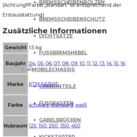
BREMSSCHEIBENBOLZEN
(Achtung!!!Farbe „standart“ ist entsprechend der
Erstausstattung)
BREMSSCHEIBENSCHUTZ
Zusätzliche Informationen
DICHTSÄTZE
Gewicht
1.5 kg
FUSSBREMSHEBEL
Baujahr
04
,
05
,
06
,
07
,
08
,
09
,
10
,
11
,
12
,
13
,
14
,
15
,
16
CHASSIS
Marke
KTM SX/SXF
CARBONTEILE
FUSSRASTEN
Farbe
schwarz
,
standard
,
weiß
GABELBRÜCKEN
Hubraum
125
,
150
,
250
,
350
,
450
KICKSTARTER