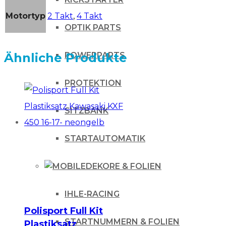
Motortyp
2 Takt
,
4 Takt
OPTIK PARTS
Ähnliche Produkte
POWERPARTS
PROTEKTION
SITZBANK
STARTAUTOMATIK
DEKORE & FOLIEN
IHLE-RACING
Polisport Full Kit
STARTNUMMERN & FOLIEN
Plastiksatz