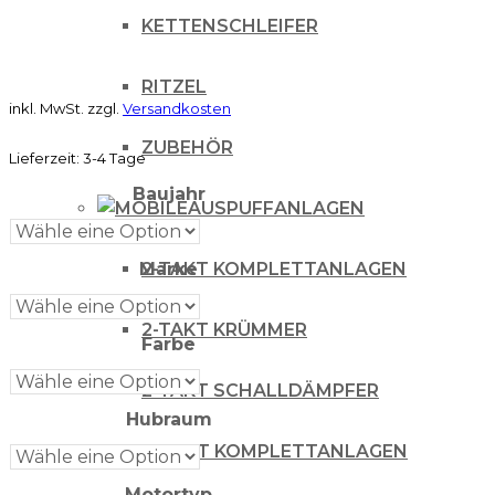
KETTENSCHLEIFER
RITZEL
inkl. MwSt.
zzgl.
Versandkosten
ZUBEHÖR
Lieferzeit:
3-4 Tage
Baujahr
AUSPUFFANLAGEN
2-TAKT KOMPLETTANLAGEN
Marke
2-TAKT KRÜMMER
Farbe
2-TAKT SCHALLDÄMPFER
Hubraum
4 TAKT KOMPLETTANLAGEN
Motortyp