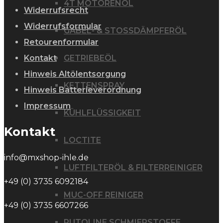
4T MOTORENÖL
Widerrufsrecht
Widerrufsformular
GABEL- & STOSSDÄMPFERÖL
Retourenformular
GETRIEBEÖL
Kontakt
Hinweis Altölentsorgung
KETTENSPRAY
Hinweis Batterieverordnung
Impressum
KÜHLFLÜSSIGKEIT
Kontakt
LOCTITE
info@mxshop-ihle.de
LUFTFILTERÖL & FILTERREINIGER
+49 (0) 3735 6092184
MUC-OFF REINIGER
+49 (0) 3735 6607266
PUTOLINE SCHMIERSTOFFE