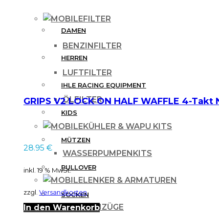
FILTER
DAMEN
BENZINFILTER
HERREN
LUFTFILTER
IHLE RACING EQUIPMENT
ÖLFILTER
GRIPS V2 LOCK ON HALF WAFFLE 4-Tak
KIDS
KÜHLER & WAPU KITS
MÜTZEN
28.95
€
WASSERPUMPENKITS
PULLOVER
inkl. 19 % MwSt.
LENKER & ARMATUREN
zzgl.
Versandkosten
SOCKEN
BOWDENZÜGE
In den Warenkorb