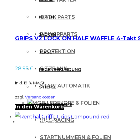
OPTIK PARTS
HOSEN
POWERPARTS
JACKEN
GRIPS V2 LOCK ON HALF WAFFLE 4-Takt
PROTEKTION
JERSEY
28.95
€
SITZBANK
REGENBEKLEIDUNG
inkl. 19 % MwSt.
STARTAUTOMATIK
STIEFEL
zzgl.
Versandkosten
DEKORE & FOLIEN
TRINKSYSTEME
In den Warenkorb
IHLE-RACING
PROTEKTOREN
STARTNUMMERN & FOLIEN