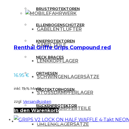
BRUSTPROTEKTOREN
FAHRWERK
ELLENBOGENSCHÜTZER
GABELENTLÜFTER
KNIEPROTEKTOREN
GABELTEILE
Renthal Griffe Grips Compound red
NECK BRACES
LENKKOPFLAGER
ORTHESEN
16.95
€
SCHWINGENLAGERSÄTZE
inkl. 19 % MwSt.
PROTEKTORHOSEN
STOSSDÄMPFERLAGER
zzgl.
Versandkosten
RÜCKENPROTEKTOR
STOSSDÄMPFERTEILE
In den Warenkorb
FREIZEITBEKLEIDUNG
UMLENKLAGERSÄTZE