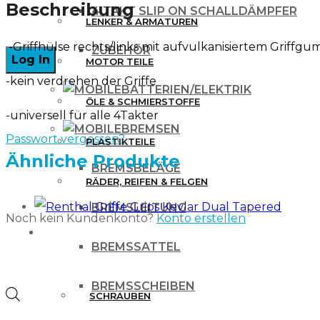
HALF
Beschreibung
4 TAKT SLIP ON SCHALLDÄMPFER
LENKER & ARMATUREN
WAFFLE
-Griffhülse rechts/links mit aufvulkanisiertem Griffgu
4-
ZUBEHÖR
MOTOR TEILE
Takt
-kein verdrehen der Griffe
BATTERIEN/ELEKTRIK
SCHWARZ
ÖLE & SCHMIERSTOFFE
-universell für alle 4Takter
Menge
BREMSEN
Passwort vergessen?
PLASTIKTEILE
Ähnliche Produkte
BREMSBELÄGE
RÄDER, REIFEN & FELGEN
BREMSLEITUNG
Noch kein Kundenkonto?
Konto erstellen
WERKZEUG & ZUBEHÖR
BREMSSATTEL
BREMSSCHEIBEN
Products
SCHRAUBEN