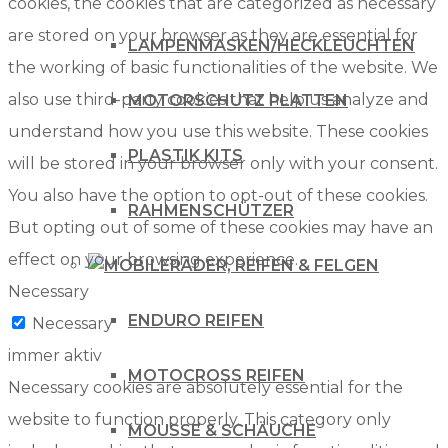
cookies, the cookies that are categorized as necessary
are stored on your browser as they are essential for
LAMPENMASKEN/HECKLEUCHTEN
the working of basic functionalities of the website. We
also use third-party cookies that help us analyze and
MOTORSCHUTZ PLATTEN
understand how you use this website. These cookies
PLASTIK KITS
will be stored in your browser only with your consent.
You also have the option to opt-out of these cookies.
RAHMENSCHÜTZER
But opting out of some of these cookies may have an
effect on your browsing experience.
RÄDER, REIFEN & FELGEN
Necessary
ENDURO REIFEN
Necessary
immer aktiv
MOTOCROSS REIFEN
Necessary cookies are absolutely essential for the
website to function properly. This category only
MOUSSE & SCHÄUCHE