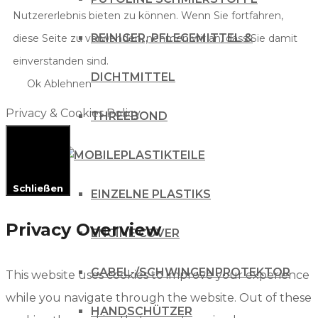
Nutzererlebnis bieten zu können. Wenn Sie fortfahren,
REINIGER, PFLEGEMITTEL &
diese Seite zu verwenden, nehmen wir an, dass Sie damit
einverstanden sind.
DICHTMITTEL
Ok
Ablehnen
Privacy & Cookies Policy
THREEBOND
PLASTIKTEILE
Schließen
EINZELNE PLASTIKS
Privacy Overview
ENGINE COVER
GABEL-/SCHWINGENPROTEKTOR
This website uses cookies to improve your experience
while you navigate through the website. Out of these
HANDSCHÜTZER