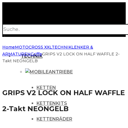
Products
search
Home
MOTOCROSS XXL
TECHNIK
LENKER &
ARMATUREN
Griffe
GRIPS V2 LOCK ON HALF WAFFLE 2-
TECHNIK
Takt NEONGELB
ANTRIEBE
KETTEN
GRIPS V2 LOCK ON HALF WAFFLE
KETTENKITS
2-Takt NEONGELB
KETTENRÄDER