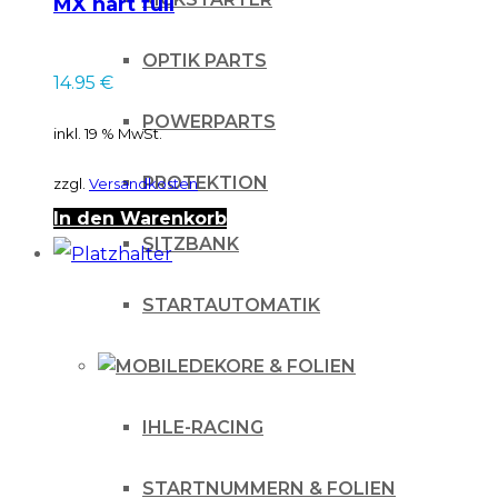
MX hart full
diamond
OPTIK PARTS
14.95
€
POWERPARTS
inkl. 19 % MwSt.
PROTEKTION
zzgl.
Versandkosten
In den Warenkorb
SITZBANK
STARTAUTOMATIK
DEKORE & FOLIEN
IHLE-RACING
STARTNUMMERN & FOLIEN