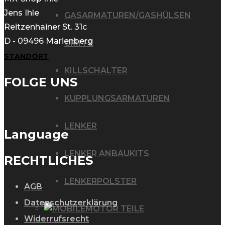
Jens Ihle
GASARMATUREN/GASHÜLSEN
Reitzenhainer St. 31c
D - 09496 Marienberg
GRIFFE
STANDORT
KILLSCHALTER
FOLGE UNS
KUPPLUNGSARMATUREN
LENKER
Language
LENKER ANBAUKITS
RECHTLICHES
LENKERPOLSTER
AGB
Datenschutzerklärung
MOTOR TEILE
Widerrufsrecht