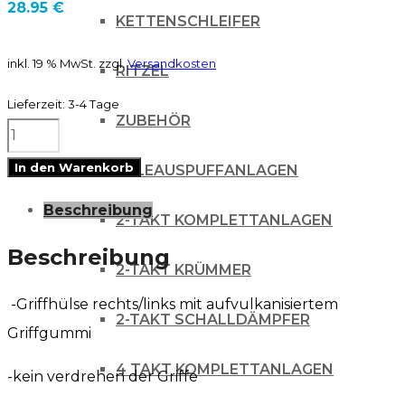
28.95
€
KETTENSCHLEIFER
inkl. 19 % MwSt.
zzgl.
Versandkosten
RITZEL
Lieferzeit:
3-4 Tage
ZUBEHÖR
GRIPS
V2
In den Warenkorb
AUSPUFFANLAGEN
LOCK
Beschreibung
ON
2-TAKT KOMPLETTANLAGEN
HALF
Beschreibung
2-TAKT KRÜMMER
WAFFLE
-Griffhülse rechts/links mit aufvulkanisiertem
2-
2-TAKT SCHALLDÄMPFER
Griffgummi
Takt
NEONGELB
4 TAKT KOMPLETTANLAGEN
-kein verdrehen der Griffe
Menge