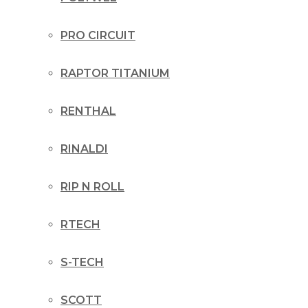
PRO CIRCUIT
RAPTOR TITANIUM
RENTHAL
RINALDI
RIP N ROLL
RTECH
S-TECH
SCOTT