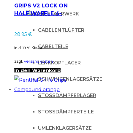
GRIPS V2 LOCK ON
HALF WAFFLE 4-
FAHRWERK
Takt NEONGELB
GABELENTLÜFTER
28.95
€
GABELTEILE
inkl. 19 % MwSt.
zzgl.
Versandkosten
LENKKOPFLAGER
In den Warenkorb
SCHWINGENLAGERSÄTZE
STOSSDÄMPFERLAGER
STOSSDÄMPFERTEILE
UMLENKLAGERSÄTZE