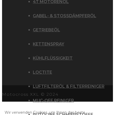
4T MOTORENÖL
GABEL- & STOSSDÄMPFERÖL
GETRIEBEÖL
KETTENSPRAY
KÜHLFLÜSSIGKEIT
LOCTITE
LUFTFILTERÖL & FILTERREINIGER
Motocross XXL © 2024
MUC-OFF REINIGER
Wir verwenden Cookies, um Ihnen das beste
PUTOLINE SCHMIERSTOFFE