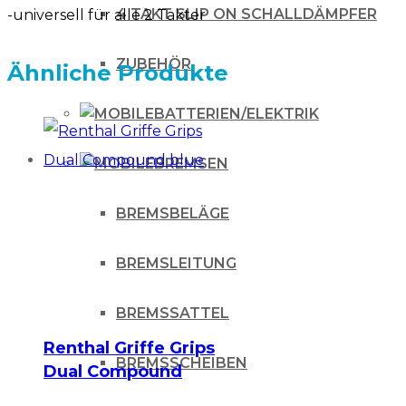
4 TAKT SLIP ON SCHALLDÄMPFER
-universell für alle 2 Takter
ZUBEHÖR
Ähnliche Produkte
BATTERIEN/ELEKTRIK
BREMSEN
BREMSBELÄGE
BREMSLEITUNG
BREMSSATTEL
Renthal Griffe Grips
BREMSSCHEIBEN
Dual Compound
blue