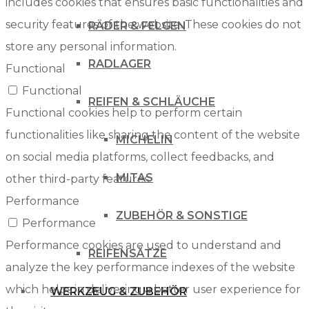
includes cookies that ensures basic functionalities and
security features of the website. These cookies do not
RÄDER & FELGEN
store any personal information.
RADLAGER
Functional
Functional
REIFEN & SCHLÄUCHE
Functional cookies help to perform certain
functionalities like sharing the content of the website
MICHELIN
on social media platforms, collect feedbacks, and
MITAS
other third-party features.
Performance
ZUBEHÖR & SONSTIGE
Performance
Performance cookies are used to understand and
REIFENSÄTZE
analyze the key performance indexes of the website
which helps in delivering a better user experience for
WERKZEUG & ZUBEHÖR