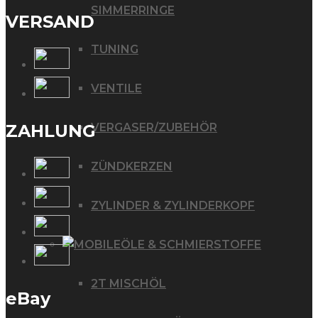
SIMMERRINGE
VERSAND
TUNING
VENTILE
VERGASER/ZUBEHÖR
ZAHLUNG
ZÜNDKERZEN
ZYLINDER & ZYLINDERKOPF
ÖLE & SCHMIERSTOFFE
2T MISCHÖL
eBay