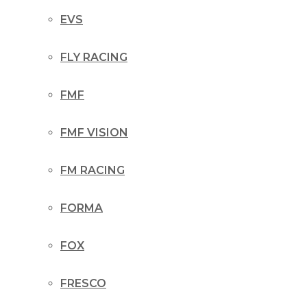
EVS
FLY RACING
FMF
FMF VISION
FM RACING
FORMA
FOX
FRESCO