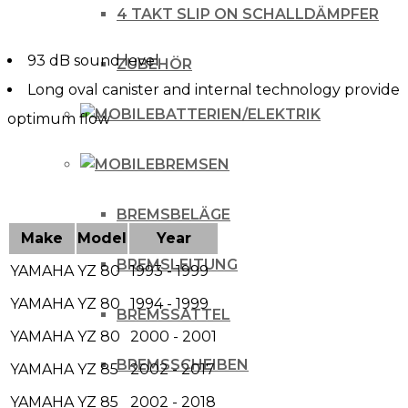
4 TAKT SLIP ON SCHALLDÄMPFER
93 dB sound level
ZUBEHÖR
Long oval canister and internal technology provide
BATTERIEN/ELEKTRIK
optimum flow
BREMSEN
BREMSBELÄGE
Make
Model
Year
BREMSLEITUNG
YAMAHA
YZ 80
1993 - 1999
YAMAHA
YZ 80
1994 - 1999
BREMSSATTEL
YAMAHA
YZ 80
2000 - 2001
BREMSSCHEIBEN
YAMAHA
YZ 85
2002 - 2017
YAMAHA
YZ 85
2002 - 2018