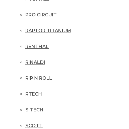
PRO CIRCUIT
RAPTOR TITANIUM
RENTHAL
RINALDI
RIP N ROLL
RTECH
S-TECH
SCOTT