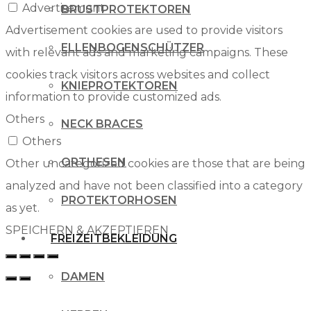
Advertisement
BRUSTPROTEKTOREN
Advertisement cookies are used to provide visitors
ELLENBOGENSCHÜTZER
with relevant ads and marketing campaigns. These
cookies track visitors across websites and collect
KNIEPROTEKTOREN
information to provide customized ads.
Others
NECK BRACES
Others
ORTHESEN
Other uncategorized cookies are those that are being
analyzed and have not been classified into a category
PROTEKTORHOSEN
as yet.
SPEICHERN & AKZEPTIEREN
FREIZEITBEKLEIDUNG
DAMEN