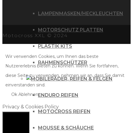
LAMPENMASKEN/HECKLEUCHTEN
MOTORSCHUTZ PLATTEN
Motocross XXL © 2024
PLASTIK KITS
Wir verwenden Cookies, um Ihnen das beste
RAHMENSCHÜTZER
Nutzererlebnis bieten zu können. Wenn Sie fortfahren,
diese Seite zu verwenden, nehmen wir an, dass Sie damit
RÄDER, REIFEN & FELGEN
einverstanden sind.
Ok
Ablehnen
ENDURO REIFEN
Privacy & Cookies Policy
MOTOCROSS REIFEN
MOUSSE & SCHÄUCHE