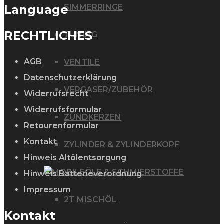
Language
SIMMERRINGE
RECHTLICHES
TUNING
AGB
VENTILE
Datenschutzerklärung
VERGASER/ZUBEHÖR
Widerrufsrecht
Widerrufsformular
ZÜNDKERZEN
Retourenformular
Kontakt
ZYLINDER & ZYLINDERKOPF
Hinweis Altölentsorgung
ÖLE & SCHMIERSTOFFE
Hinweis Batterieverordnung
Impressum
2T MISCHÖL
Kontakt