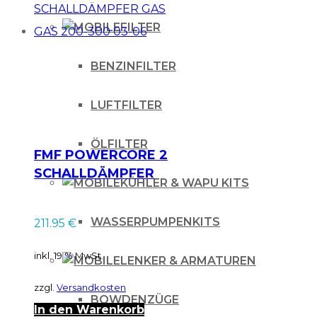
FILTER
BENZINFILTER
LUFTFILTER
ÖLFILTER
FMF POWERCORE 2
SCHALLDÄMPFER
KÜHLER & WAPU KITS
GAS GAS 200-300
03-06
WASSERPUMPENKITS
211.95
€
inkl. 19 % MwSt.
LENKER & ARMATUREN
zzgl.
Versandkosten
BOWDENZÜGE
In den Warenkorb