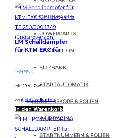
OPTIK PARTS
POWERPARTS
LM Schalldämpfer
für KTM EXC für
PROTEKTION
Husqvarna TE
250/300 17-19
SITZBANK
189.95
€
(Enduroversion)
STARTAUTOMATIK
inkl. 19 % MwSt.
zzgl.
Versandkosten
DEKORE & FOLIEN
In den Warenkorb
IHLE-RACING
STARTNUMMERN & FOLIEN