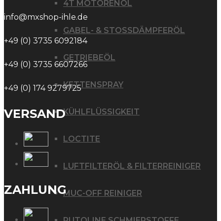
4T MOTORENÖL
info@mxshop-ihle.de
GABEL- & STOSSDÄMPFERÖL
+49 (0) 3735 6092184
GETRIEBEÖL
+49 (0) 3735 6607266
KETTENSPRAY
+49 (0) 174 9279725
VERSAND
KÜHLFLÜSSIGKEIT
LOCTITE
LUFTFILTERÖL & FILTERREINIGER
ZAHLUNG
MUC-OFF REINIGER
PUTOLINE SCHMIERSTOFFE