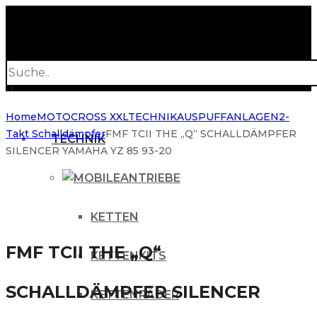
Products
search
Home
MOTOCROSS XXL
TECHNIK
AUSPUFFANLAGEN
2-
Takt Schalldämpfer
FMF TCII THE „Q“ SCHALLDÄMPFER
TECHNIK
SILENCER YAMAHA YZ 85 93-20
ANTRIEBE
KETTEN
FMF TCII THE „Q“
KETTENKITS
SCHALLDÄMPFER SILENCER
KETTENRÄDER