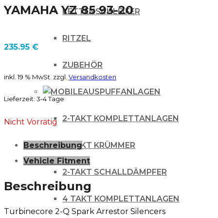
YAMAHA YZ 85 93-20
KETTENSCHLEIFER
RITZEL
235.95
€
ZUBEHÖR
inkl. 19 % MwSt.
zzgl.
Versandkosten
AUSPUFFANLAGEN
Lieferzeit:
3-4 Tage
2-TAKT KOMPLETTANLAGEN
Nicht Vorrätig
2-TAKT KRÜMMER
Beschreibung
Vehicle Fitment
2-TAKT SCHALLDÄMPFER
Beschreibung
4 TAKT KOMPLETTANLAGEN
Turbinecore 2-Q Spark Arrestor Silencers