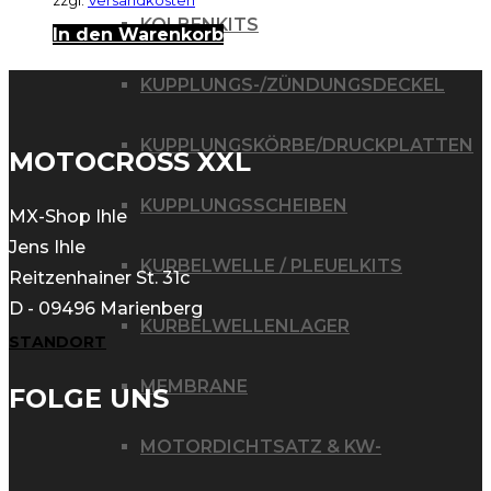
zzgl.
Versandkosten
KOLBENKITS
In den Warenkorb
KUPPLUNGS-/ZÜNDUNGSDECKEL
KUPPLUNGSKÖRBE/DRUCKPLATTEN
MOTOCROSS XXL
KUPPLUNGSSCHEIBEN
MX-Shop Ihle
Jens Ihle
KURBELWELLE / PLEUELKITS
Reitzenhainer St. 31c
D - 09496 Marienberg
KURBELWELLENLAGER
STANDORT
MEMBRANE
FOLGE UNS
MOTORDICHTSATZ & KW-