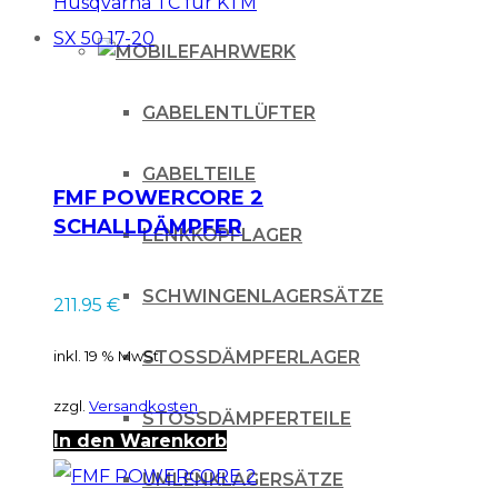
FAHRWERK
GABELENTLÜFTER
GABELTEILE
FMF POWERCORE 2
SCHALLDÄMPFER
LENKKOPFLAGER
für Husqvarna TC
für KTM SX 50 17-20
SCHWINGENLAGERSÄTZE
211.95
€
inkl. 19 % MwSt.
STOSSDÄMPFERLAGER
zzgl.
Versandkosten
STOSSDÄMPFERTEILE
In den Warenkorb
UMLENKLAGERSÄTZE