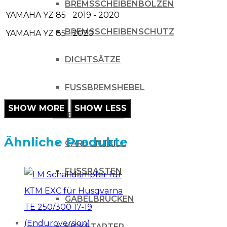
BREMSSCHEIBENBOLZEN
YAMAHA
YZ 85
2019 - 2020
BREMSSCHEIBENSCHUTZ
YAMAHA
YZ 85
2020
DICHTSÄTZE
FUSSBREMSHEBEL
CHASSIS
Ähnliche Produkte
CARBONTEILE
FUSSRASTEN
GABELBRÜCKEN
KICKSTARTER