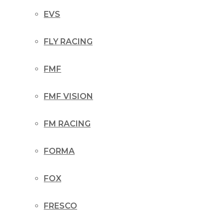
EVS
FLY RACING
FMF
FMF VISION
FM RACING
FORMA
FOX
FRESCO