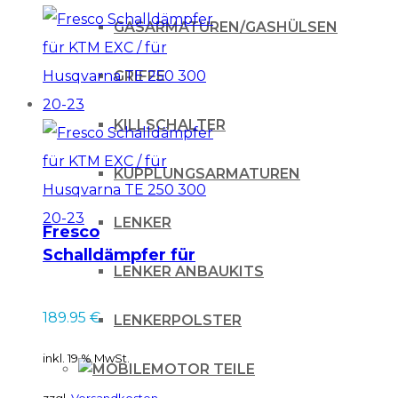
GASARMATUREN/GASHÜLSEN
GRIFFE
KILLSCHALTER
KUPPLUNGSARMATUREN
LENKER
Fresco
Schalldämpfer für
LENKER ANBAUKITS
KTM EXC / für
Husqvarna TE 250
189.95
€
LENKERPOLSTER
300 20-23
inkl. 19 % MwSt.
MOTOR TEILE