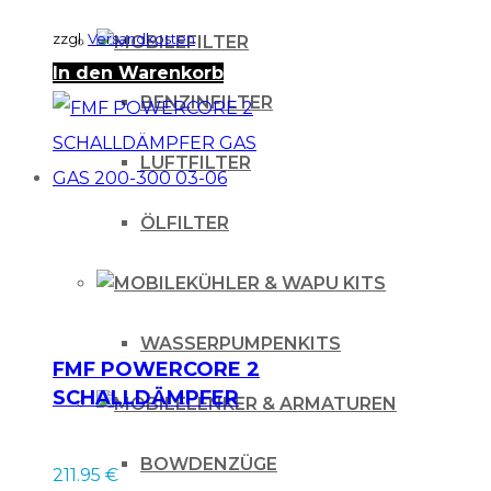
zzgl.
Versandkosten
FILTER
In den Warenkorb
BENZINFILTER
LUFTFILTER
ÖLFILTER
KÜHLER & WAPU KITS
WASSERPUMPENKITS
FMF POWERCORE 2
SCHALLDÄMPFER
LENKER & ARMATUREN
GAS GAS 200-300
03-06
BOWDENZÜGE
211.95
€