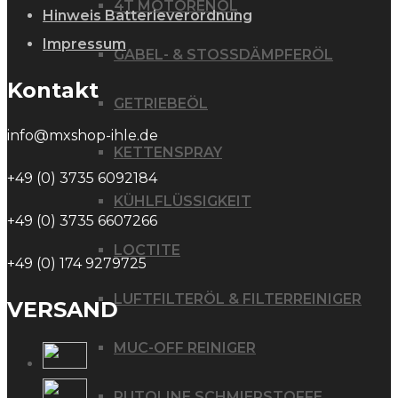
4T MOTORENÖL
Hinweis Batterieverordnung
Impressum
GABEL- & STOSSDÄMPFERÖL
Kontakt
GETRIEBEÖL
info@mxshop-ihle.de
KETTENSPRAY
+49 (0) 3735 6092184
KÜHLFLÜSSIGKEIT
+49 (0) 3735 6607266
LOCTITE
+49 (0) 174 9279725
LUFTFILTERÖL & FILTERREINIGER
VERSAND
MUC-OFF REINIGER
PUTOLINE SCHMIERSTOFFE