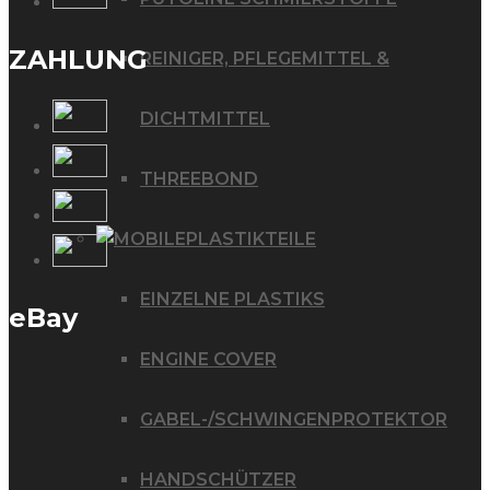
ZAHLUNG
REINIGER, PFLEGEMITTEL &
DICHTMITTEL
THREEBOND
PLASTIKTEILE
EINZELNE PLASTIKS
eBay
ENGINE COVER
GABEL-/SCHWINGENPROTEKTOR
HANDSCHÜTZER