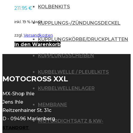
07
KOLBENKITS
211.95
€
inkl. 19 % MwSt.
KUPPLUNGS-/ZÜNDUNGSDECKEL
zzgl.
Versandkosten
KUPPLUNGSKÖRBE/DRUCKPLATTEN
In den Warenkorb
KUPPLUNGSSCHEIBEN
KURBELWELLE / PLEUELKITS
MOTOCROSS XXL
KURBELWELLENLAGER
MX-Shop Ihle
Jens Ihle
MEMBRANE
Reitzenhainer St. 31c
D - 09496 Marienberg
MOTORDICHTSATZ & KW-
STANDORT