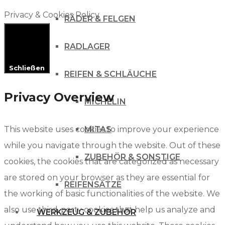
Privacy & Cookies Policy
RÄDER & FELGEN
RADLAGER
Schließen
REIFEN & SCHLÄUCHE
Privacy Overview
MICHELIN
This website uses cookies to improve your experience
MITAS
while you navigate through the website. Out of these
ZUBEHÖR & SONSTIGE
cookies, the cookies that are categorized as necessary
are stored on your browser as they are essential for
REIFENSÄTZE
the working of basic functionalities of the website. We
also use third-party cookies that help us analyze and
WERKZEUG & ZUBEHÖR