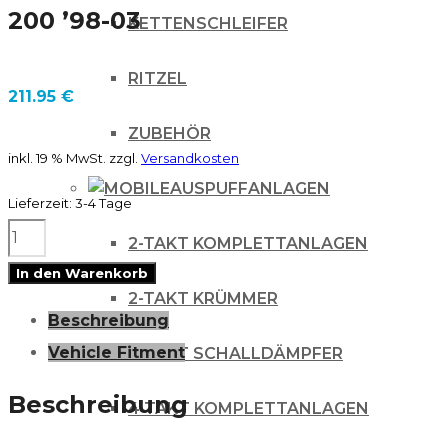
200 ’98-03
KETTENSCHLEIFER
RITZEL
211.95
€
ZUBEHÖR
inkl. 19 % MwSt.
zzgl.
Versandkosten
AUSPUFFANLAGEN
Lieferzeit:
3-4 Tage
FMF
2-TAKT KOMPLETTANLAGEN
POWERCORE
In den Warenkorb
2
2-TAKT KRÜMMER
Beschreibung
SCHALLDÄMPFER
Vehicle Fitment
2-TAKT SCHALLDÄMPFER
für
KTM
Beschreibung
4 TAKT KOMPLETTANLAGEN
EXC