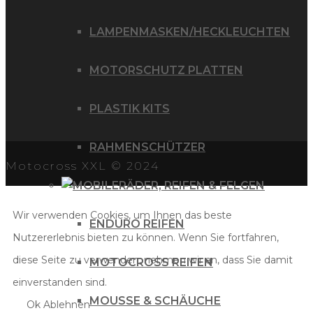
LAMPENMASKEN/HECKLEUCHTEN
MOTORSCHUTZ PLATTEN
PLASTIK KITS
RAHMENSCHÜTZER
Motocross XXL © 2024
RÄDER, REIFEN & FELGEN
Wir verwenden Cookies, um Ihnen das beste
ENDURO REIFEN
Nutzererlebnis bieten zu können. Wenn Sie fortfahren,
diese Seite zu verwenden, nehmen wir an, dass Sie damit
MOTOCROSS REIFEN
einverstanden sind.
MOUSSE & SCHÄUCHE
Ok
Ablehnen