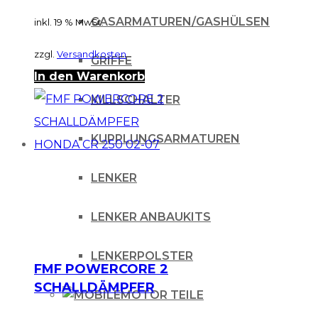
GASARMATUREN/GASHÜLSEN
inkl. 19 % MwSt.
zzgl.
Versandkosten
GRIFFE
In den Warenkorb
KILLSCHALTER
KUPPLUNGSARMATUREN
LENKER
LENKER ANBAUKITS
LENKERPOLSTER
FMF POWERCORE 2
SCHALLDÄMPFER
MOTOR TEILE
HONDA CR 250 02-