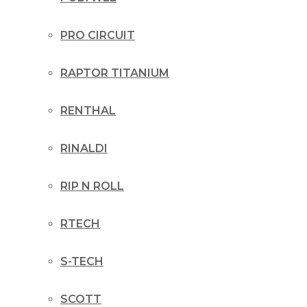
PRO CIRCUIT
RAPTOR TITANIUM
RENTHAL
RINALDI
RIP N ROLL
RTECH
S-TECH
SCOTT