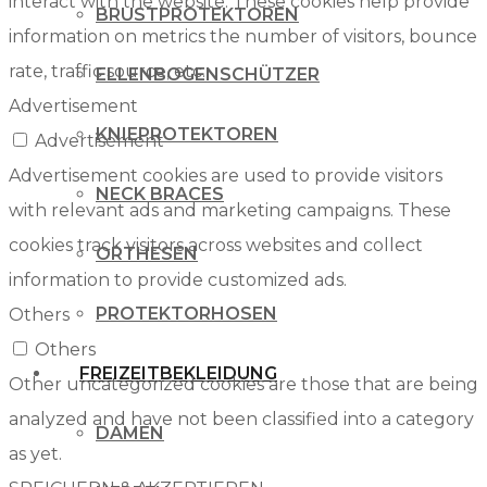
interact with the website. These cookies help provide
BRUSTPROTEKTOREN
information on metrics the number of visitors, bounce
rate, traffic source, etc.
ELLENBOGENSCHÜTZER
Advertisement
KNIEPROTEKTOREN
Advertisement
Advertisement cookies are used to provide visitors
NECK BRACES
with relevant ads and marketing campaigns. These
cookies track visitors across websites and collect
ORTHESEN
information to provide customized ads.
PROTEKTORHOSEN
Others
Others
FREIZEITBEKLEIDUNG
Other uncategorized cookies are those that are being
analyzed and have not been classified into a category
DAMEN
as yet.