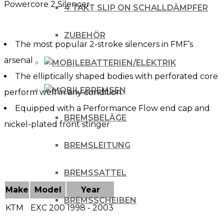
Powercore 2 Silencer
200
4 TAKT SLIP ON SCHALLDÄMPFER
'98-
ZUBEHÖR
03
The most popular 2-stroke silencers in FMF’s
Menge
arsenal
BATTERIEN/ELEKTRIK
The elliptically shaped bodies with perforated core
BREMSEN
perform well in any condition
Equipped with a Performance Flow end cap and
BREMSBELÄGE
nickel-plated front stinger
BREMSLEITUNG
BREMSSATTEL
Make
Model
Year
BREMSSCHEIBEN
KTM
EXC 200
1998 - 2003