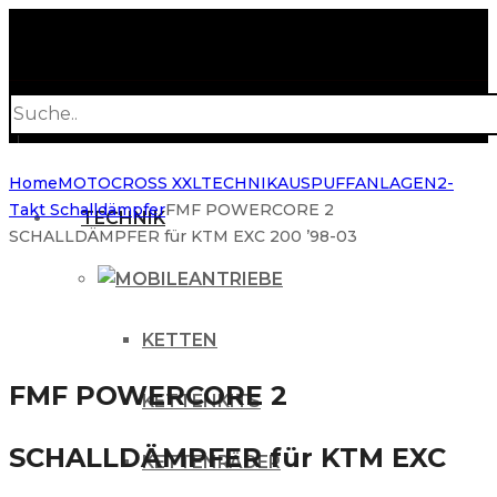
Products
search
Home
MOTOCROSS XXL
TECHNIK
AUSPUFFANLAGEN
2-
Takt Schalldämpfer
FMF POWERCORE 2
TECHNIK
SCHALLDÄMPFER für KTM EXC 200 ’98-03
ANTRIEBE
KETTEN
FMF POWERCORE 2
KETTENKITS
SCHALLDÄMPFER für KTM EXC
KETTENRÄDER