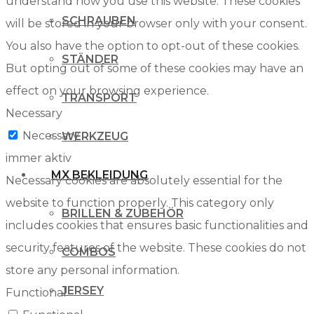
understand how you use this website. These cookies
SCHRAUBEN
will be stored in your browser only with your consent.
You also have the option to opt-out of these cookies.
STÄNDER
But opting out of some of these cookies may have an
effect on your browsing experience.
TRANSPORT
Necessary
Necessary
WERKZEUG
immer aktiv
MX BEKLEIDUNG
Necessary cookies are absolutely essential for the
website to function properly. This category only
BRILLEN & ZUBEHÖR
includes cookies that ensures basic functionalities and
security features of the website. These cookies do not
COMBOS
store any personal information.
JERSEY
Functional