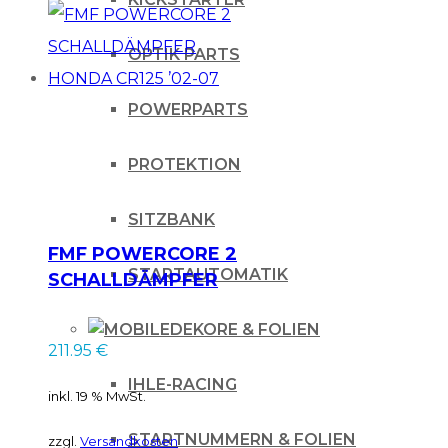
OPTIK PARTS
POWERPARTS
PROTEKTION
SITZBANK
FMF POWERCORE 2
STARTAUTOMATIK
SCHALLDÄMPFER
HONDA CR125 ’02-
DEKORE & FOLIEN
07
211.95
€
IHLE-RACING
inkl. 19 % MwSt.
STARTNUMMERN & FOLIEN
zzgl.
Versandkosten