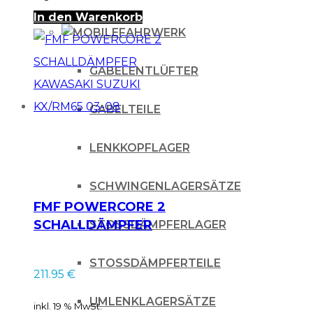
In den Warenkorb
FAHRWERK
GABELENTLÜFTER
GABELTEILE
LENKKOPFLAGER
SCHWINGENLAGERSÄTZE
FMF POWERCORE 2
SCHALLDÄMPFER
STOSSDÄMPFERLAGER
KAWASAKI SUZUKI
KX/RM65 03-08
STOSSDÄMPFERTEILE
211.95
€
UMLENKLAGERSÄTZE
inkl. 19 % MwSt.