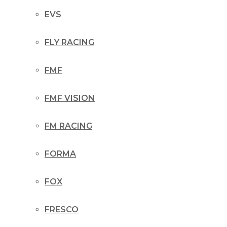
EVS
FLY RACING
FMF
FMF VISION
FM RACING
FORMA
FOX
FRESCO