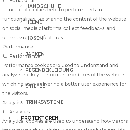
Functional
HANDSCHUHE
Functional cookies help to perform certain
functionalities like sharing the content of the website
HELME
on social media platforms, collect feedbacks, and
other third-party features.
HOSEN
Performance
JACKEN
Performance
Performance cookies are used to understand and
REGENBEKLEIDUNG
analyze the key performance indexes of the website
which helps in delivering a better user experience for
STIEFEL
the visitors.
TRINKSYSTEME
Analytics
Analytics
PROTEKTOREN
Analytical cookies are used to understand how visitors