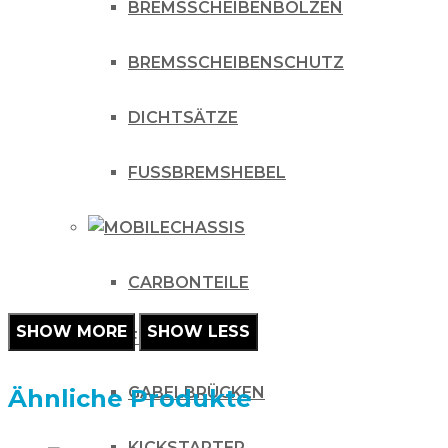
BREMSSCHEIBENBOLZEN
BREMSSCHEIBENSCHUTZ
DICHTSÄTZE
FUSSBREMSHEBEL
CHASSIS
CARBONTEILE
FUSSRASTEN
GABELBRÜCKEN
Ähnliche Produkte
KICKSTARTER