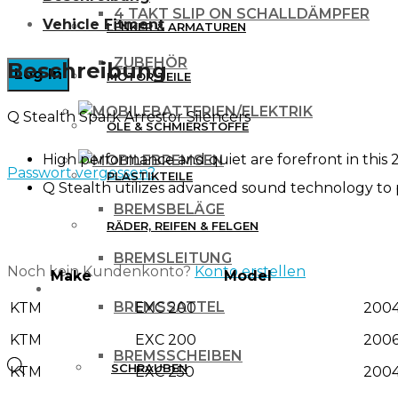
4 TAKT SLIP ON SCHALLDÄMPFER
Vehicle Fitment
LENKER & ARMATUREN
ZUBEHÖR
Beschreibung
MOTOR TEILE
BATTERIEN/ELEKTRIK
Q Stealth Spark Arrestor Silencers
ÖLE & SCHMIERSTOFFE
High performance and quiet are forefront in this 2
BREMSEN
Passwort vergessen?
PLASTIKTEILE
Q Stealth utilizes advanced sound technology to
BREMSBELÄGE
RÄDER, REIFEN & FELGEN
BREMSLEITUNG
Noch kein Kundenkonto?
Konto erstellen
Make
Model
WERKZEUG & ZUBEHÖR
BREMSSATTEL
KTM
EXC 200
2004
KTM
EXC 200
2006
BREMSSCHEIBEN
Products
SCHRAUBEN
KTM
EXC 250
2004