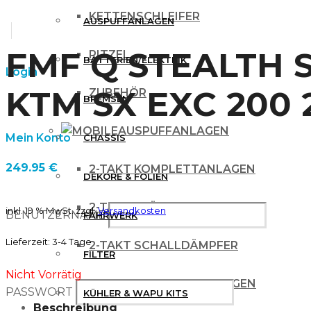
KETTENSCHLEIFER
AUSPUFFANLAGEN
FMF Q STEALTH 
RITZEL
BATTERIEN/ELEKTRIK
Login
KTM SX EXC 200 
ZUBEHÖR
BREMSEN
AUSPUFFANLAGEN
Mein Konto
CHASSIS
249.95
€
2-TAKT KOMPLETTANLAGEN
DEKORE & FOLIEN
2-TAKT KRÜMMER
inkl. 19 % MwSt.
zzgl.
Versandkosten
BENUTZERNAME
FAHRWERK
Lieferzeit:
3-4 Tage
2-TAKT SCHALLDÄMPFER
FILTER
Nicht Vorrätig
4 TAKT KOMPLETTANLAGEN
PASSWORT
KÜHLER & WAPU KITS
Beschreibung