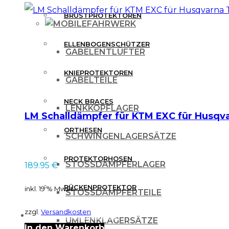
BRUSTPROTEKTOREN
FAHRWERK
ELLENBOGENSCHÜTZER
GABELENTLÜFTER
KNIEPROTEKTOREN
GABELTEILE
NECK BRACES
LENKKOPFLAGER
LM Schalldämpfer für KTM EXC für Husqva
ORTHESEN
SCHWINGENLAGERSÄTZE
PROTEKTORHOSEN
STOSSDÄMPFERLAGER
189.95
€
RÜCKENPROTEKTOR
inkl. 19 % MwSt.
STOSSDÄMPFERTEILE
zzgl.
Versandkosten
FREIZEITBEKLEIDUNG
UMLENKLAGERSÄTZE
In den Warenkorb