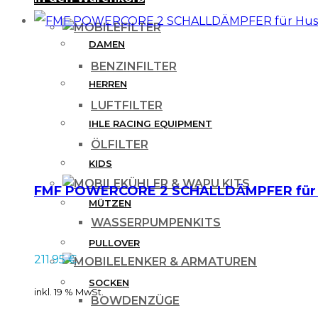
FILTER
DAMEN
BENZINFILTER
HERREN
LUFTFILTER
IHLE RACING EQUIPMENT
ÖLFILTER
KIDS
KÜHLER & WAPU KITS
FMF POWERCORE 2 SCHALLDÄMPFER für Hu
MÜTZEN
WASSERPUMPENKITS
PULLOVER
211.95
€
LENKER & ARMATUREN
SOCKEN
inkl. 19 % MwSt.
BOWDENZÜGE