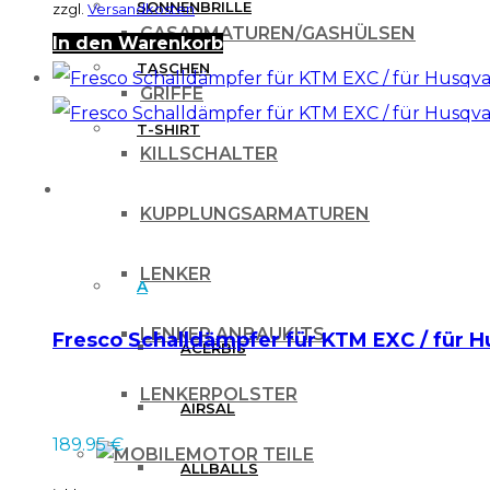
SONNENBRILLE
zzgl.
Versandkosten
GASARMATUREN/GASHÜLSEN
In den Warenkorb
TASCHEN
GRIFFE
T-SHIRT
KILLSCHALTER
MARKEN
KUPPLUNGSARMATUREN
LENKER
A
LENKER ANBAUKITS
Fresco Schalldämpfer für KTM EXC / für 
ACERBIS
LENKERPOLSTER
AIRSAL
189.95
€
MOTOR TEILE
ALLBALLS