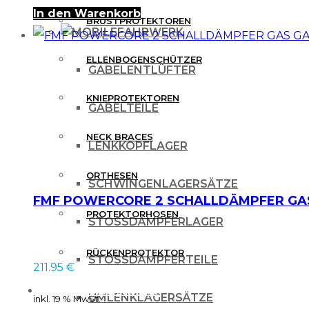
In den Warenkorb
BRUSTPROTEKTOREN
FAHRWERK
ELLENBOGENSCHÜTZER
GABELENTLÜFTER
KNIEPROTEKTOREN
GABELTEILE
NECK BRACES
LENKKOPFLAGER
ORTHESEN
SCHWINGENLAGERSÄTZE
FMF POWERCORE 2 SCHALLDÄMPFER GAS
PROTEKTORHOSEN
STOSSDÄMPFERLAGER
RÜCKENPROTEKTOR
STOSSDÄMPFERTEILE
211.95
€
FREIZEITBEKLEIDUNG
UMLENKLAGERSÄTZE
inkl. 19 % MwSt.