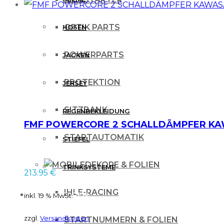
OPTIK PARTS
HOSEN
POWERPARTS
JACKEN
PROTEKTION
JERSEY
SITZBANK
REGENBEKLEIDUNG
FMF POWERCORE 2 SCHALLDÄMPFER KAW
STARTAUTOMATIK
STIEFEL
DEKORE & FOLIEN
TRINKSYSTEME
213.95
€
IHLE-RACING
PROTEKTOREN
inkl. 19 % MwSt.
zzgl.
Versandkosten
STARTNUMMERN & FOLIEN