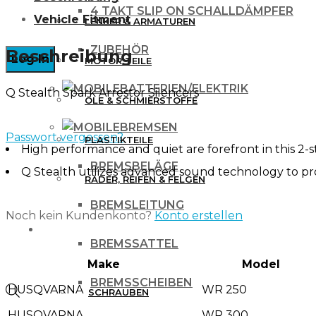
4 TAKT SLIP ON SCHALLDÄMPFER
Vehicle Fitment
LENKER & ARMATUREN
ZUBEHÖR
Beschreibung
MOTOR TEILE
BATTERIEN/ELEKTRIK
Q Stealth Spark Arrestor Silencers
ÖLE & SCHMIERSTOFFE
BREMSEN
Passwort vergessen?
PLASTIKTEILE
High performance and quiet are forefront in this 2-s
BREMSBELÄGE
Q Stealth utilizes advanced sound technology to p
RÄDER, REIFEN & FELGEN
BREMSLEITUNG
Noch kein Kundenkonto?
Konto erstellen
WERKZEUG & ZUBEHÖR
BREMSSATTEL
Make
Model
BREMSSCHEIBEN
HUSQVARNA
WR 250
Products
SCHRAUBEN
HUSQVARNA
WR 300