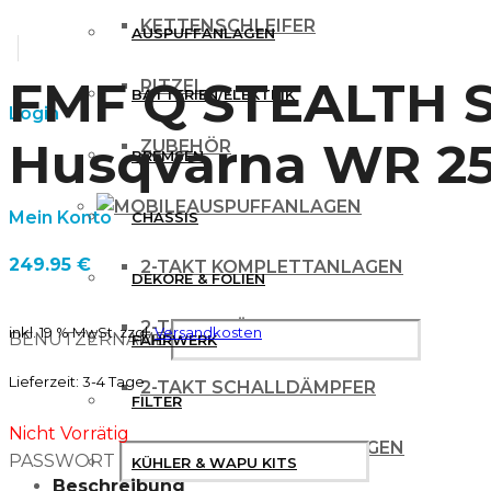
KETTENSCHLEIFER
AUSPUFFANLAGEN
FMF Q STEALTH 
RITZEL
BATTERIEN/ELEKTRIK
Login
Husqvarna WR 25
ZUBEHÖR
BREMSEN
AUSPUFFANLAGEN
Mein Konto
CHASSIS
249.95
€
2-TAKT KOMPLETTANLAGEN
DEKORE & FOLIEN
2-TAKT KRÜMMER
inkl. 19 % MwSt.
zzgl.
Versandkosten
BENUTZERNAME
FAHRWERK
Lieferzeit:
3-4 Tage
2-TAKT SCHALLDÄMPFER
FILTER
Nicht Vorrätig
4 TAKT KOMPLETTANLAGEN
PASSWORT
KÜHLER & WAPU KITS
Beschreibung