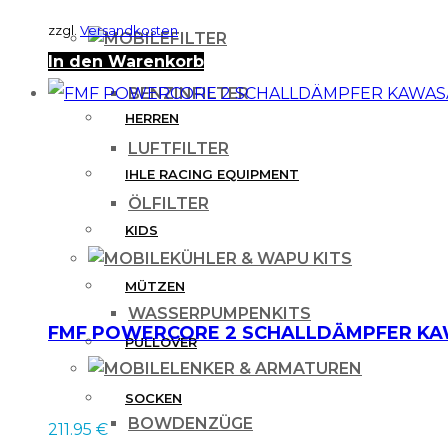
zzgl.
Versandkosten
FILTER
In den Warenkorb
DAMEN
BENZINFILTER
HERREN
LUFTFILTER
IHLE RACING EQUIPMENT
ÖLFILTER
KIDS
KÜHLER & WAPU KITS
MÜTZEN
WASSERPUMPENKITS
FMF POWERCORE 2 SCHALLDÄMPFER KAW
PULLOVER
LENKER & ARMATUREN
SOCKEN
BOWDENZÜGE
211.95
€