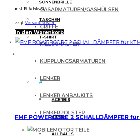
SONNENBRILLE
inkl. 19 % MwSt.
GASARMATUREN/GASHÜLSEN
TASCHEN
zzgl.
Versandkosten
GRIFFE
In den Warenkorb
T-SHIRT
KILLSCHALTER
MARKEN
KUPPLUNGSARMATUREN
LENKER
A
LENKER ANBAUKITS
ACERBIS
LENKERPOLSTER
FMF POWERCORE 2 SCHALLDÄMPFER für K
AIRSAL
MOTOR TEILE
ALLBALLS