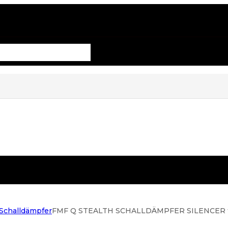
 Schalldämpfer
FMF Q STEALTH SCHALLDÄMPFER SILENCER fü