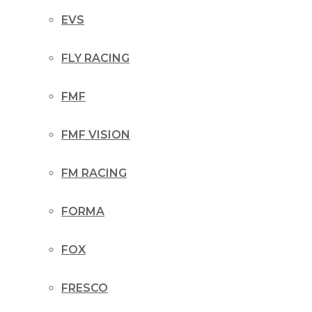
EVS
FLY RACING
FMF
FMF VISION
FM RACING
FORMA
FOX
FRESCO