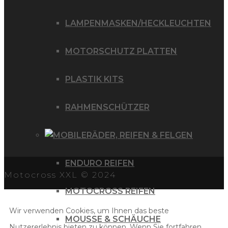
LAMPENMASKEN/HECKLEUCHTEN
MOTORSCHUTZ PLATTEN
PLASTIK KITS
RAHMENSCHÜTZER
RÄDER, REIFEN & FELGEN
ENDURO REIFEN
Motocross XXL © 2024
MOTOCROSS REIFEN
Wir verwenden Cookies, um Ihnen das beste
MOUSSE & SCHÄUCHE
Nutzererlebnis bieten zu können. Wenn Sie fortfahren,