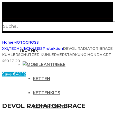
Products
search
Home
MOTOCROSS
XXL
TECHNIK
CHASSIS
Protektion
DEVOL RADIATOR BRACE
TECHNIK
KÜHLERSCHÜTZER KÜHLERVERSTÄRKUNG HONDA CRF
450 17-20
ANTRIEBE
Save €40.12
KETTEN
KETTENKITS
DEVOL RADIATOR BRACE
KETTENRÄDER