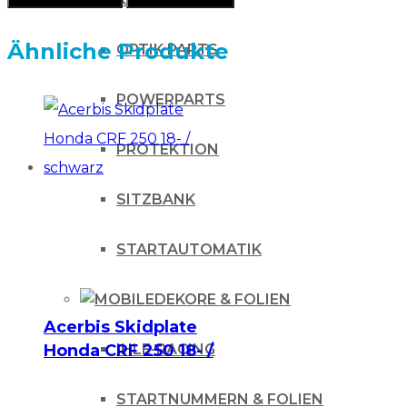
Ähnliche Produkte
OPTIK PARTS
POWERPARTS
PROTEKTION
SITZBANK
STARTAUTOMATIK
DEKORE & FOLIEN
Acerbis Skidplate
Honda CRF 250 18- /
IHLE-RACING
schwarz
STARTNUMMERN & FOLIEN