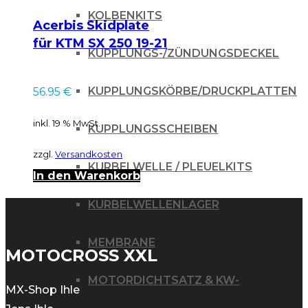
KOLBENKITS
Acerbis Skidplate
für KTM SX 250 19-21
KUPPLUNGS-/ZÜNDUNGSDECKEL
/ schwarz
KUPPLUNGSKÖRBE/DRUCKPLATTEN
56.95
€
inkl. 19 % MwSt.
KUPPLUNGSSCHEIBEN
zzgl.
Versandkosten
KURBELWELLE / PLEUELKITS
In den Warenkorb
KURBELWELLENLAGER
MEMBRANE
MOTOCROSS XXL
MOTORDICHTSATZ & KW-
MX-Shop Ihle