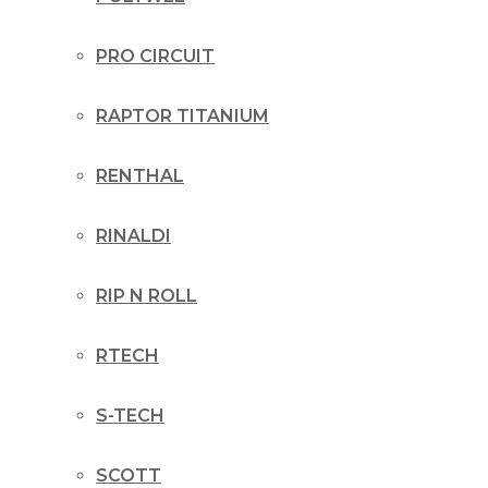
PRO CIRCUIT
RAPTOR TITANIUM
RENTHAL
RINALDI
RIP N ROLL
RTECH
S-TECH
SCOTT