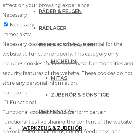
effect on your browsing experience.
RÄDER & FELGEN
Necessary
Necessary
RADLAGER
immer aktiv
Necessary cookies are absolutely essential for the
REIFEN & SCHLÄUCHE
website to function properly. This category only
MICHELIN
includes cookies that ensures basic functionalities and
security features of the website. These cookies do not
MITAS
store any personal information.
Functional
ZUBEHÖR & SONSTIGE
Functional
REIFENSÄTZE
Functional cookies help to perform certain
functionalities like sharing the content of the website
WERKZEUG & ZUBEHÖR
on social media platforms, collect feedbacks, and