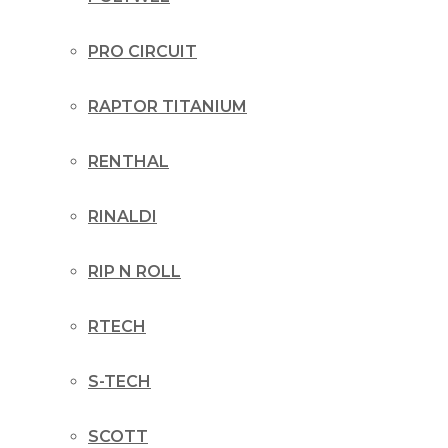
PRO CIRCUIT
RAPTOR TITANIUM
RENTHAL
RINALDI
RIP N ROLL
RTECH
S-TECH
SCOTT