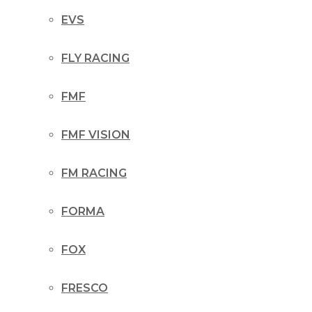
EVS
FLY RACING
FMF
FMF VISION
FM RACING
FORMA
FOX
FRESCO