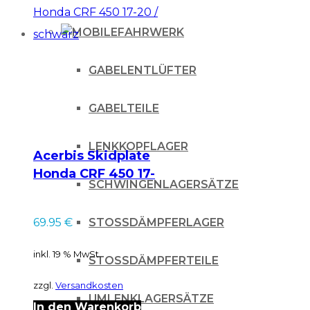
FAHRWERK
GABELENTLÜFTER
GABELTEILE
LENKKOPFLAGER
Acerbis Skidplate
Honda CRF 450 17-
SCHWINGENLAGERSÄTZE
20 / schwarz
STOSSDÄMPFERLAGER
69.95
€
inkl. 19 % MwSt.
STOSSDÄMPFERTEILE
zzgl.
Versandkosten
UMLENKLAGERSÄTZE
In den Warenkorb