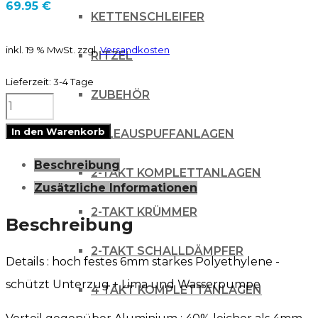
69.95
€
KETTENSCHLEIFER
inkl. 19 % MwSt.
zzgl.
Versandkosten
RITZEL
Lieferzeit:
3-4 Tage
ZUBEHÖR
Acerbis
Skidplate
In den Warenkorb
AUSPUFFANLAGEN
SUZUKI
Beschreibung
RMZ
2-TAKT KOMPLETTANLAGEN
Zusätzliche Informationen
450
2-TAKT KRÜMMER
18-
Beschreibung
/
2-TAKT SCHALLDÄMPFER
Details : hoch festes 6mm starkes Polyethylene -
schwarz
schützt Unterzug + Lima und Wasserpumpe
Menge
4 TAKT KOMPLETTANLAGEN