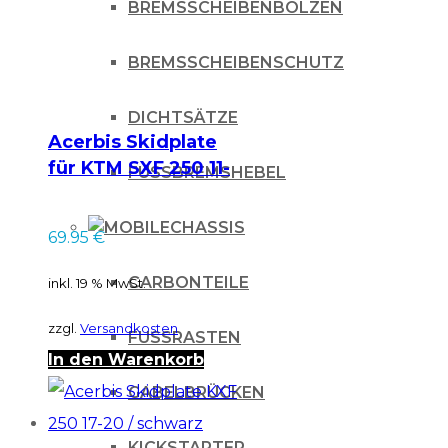
BREMSSCHEIBENBOLZEN
BREMSSCHEIBENSCHUTZ
DICHTSÄTZE
Acerbis Skidplate
für KTM SXF 250 11-
FUSSBREMSHEBEL
15 / schwarz
CHASSIS
69.95
€
CARBONTEILE
inkl. 19 % MwSt.
zzgl.
Versandkosten
FUSSRASTEN
In den Warenkorb
GABELBRÜCKEN
KICKSTARTER