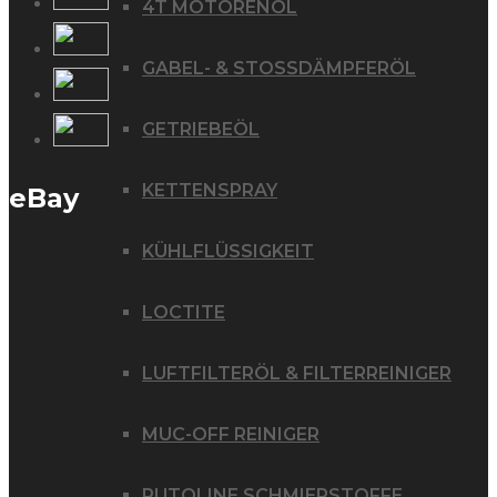
4T MOTORENÖL
GABEL- & STOSSDÄMPFERÖL
GETRIEBEÖL
KETTENSPRAY
eBay
KÜHLFLÜSSIGKEIT
LOCTITE
LUFTFILTERÖL & FILTERREINIGER
MUC-OFF REINIGER
PUTOLINE SCHMIERSTOFFE