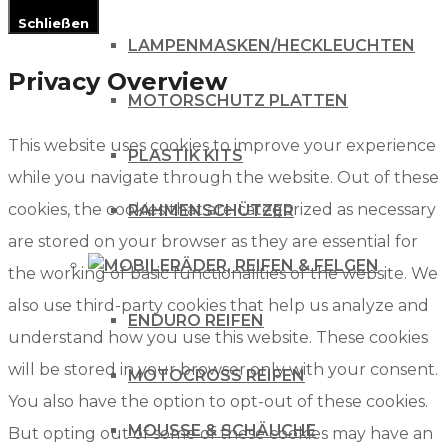
Schließen
LAMPENMASKEN/HECKLEUCHTEN
Privacy Overview
MOTORSCHUTZ PLATTEN
This website uses cookies to improve your experience
PLASTIK KITS
while you navigate through the website. Out of these
cookies, the cookies that are categorized as necessary
RAHMENSCHÜTZER
are stored on your browser as they are essential for
RÄDER, REIFEN & FELGEN
the working of basic functionalities of the website. We
also use third-party cookies that help us analyze and
ENDURO REIFEN
understand how you use this website. These cookies
will be stored in your browser only with your consent.
MOTOCROSS REIFEN
You also have the option to opt-out of these cookies.
MOUSSE & SCHÄUCHE
But opting out of some of these cookies may have an