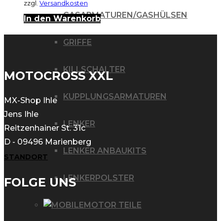
zzgl.
Versandkosten
GASARMATUREN/GASHÜLSEN
In den Warenkorb
GRIFFE
KILLSCHALTER
MOTOCROSS XXL
KUPPLUNGSARMATUREN
MX-Shop Ihle
Jens Ihle
LENKER
Reitzenhainer St. 31c
D - 09496 Marienberg
LENKER ANBAUKITS
STANDORT
LENKERPOLSTER
FOLGE UNS
MOTOR TEILE