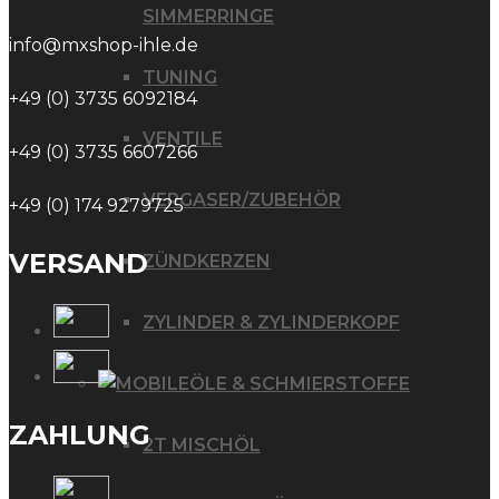
SIMMERRINGE
info@mxshop-ihle.de
TUNING
+49 (0) 3735 6092184
VENTILE
+49 (0) 3735 6607266
VERGASER/ZUBEHÖR
+49 (0) 174 9279725
VERSAND
ZÜNDKERZEN
ZYLINDER & ZYLINDERKOPF
ÖLE & SCHMIERSTOFFE
ZAHLUNG
2T MISCHÖL