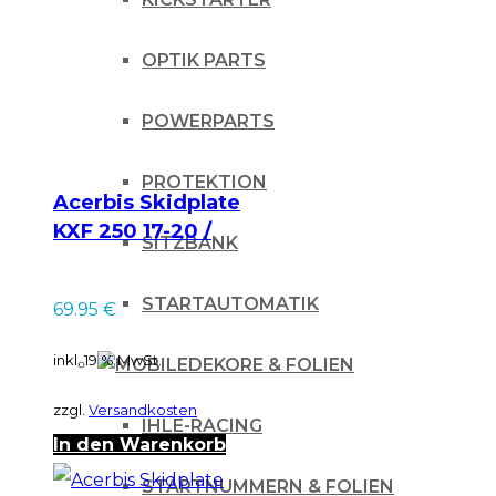
OPTIK PARTS
POWERPARTS
PROTEKTION
Acerbis Skidplate
KXF 250 17-20 /
SITZBANK
schwarz
STARTAUTOMATIK
69.95
€
inkl. 19 % MwSt.
DEKORE & FOLIEN
zzgl.
Versandkosten
IHLE-RACING
In den Warenkorb
STARTNUMMERN & FOLIEN