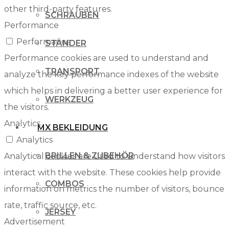
other third-party features.
SCHRAUBEN
Performance
Performance
STÄNDER
Performance cookies are used to understand and
TRANSPORT
analyze the key performance indexes of the website
which helps in delivering a better user experience for
WERKZEUG
the visitors.
Analytics
MX BEKLEIDUNG
Analytics
BRILLEN & ZUBEHÖR
Analytical cookies are used to understand how visitors
interact with the website. These cookies help provide
COMBOS
information on metrics the number of visitors, bounce
rate, traffic source, etc.
JERSEY
Advertisement