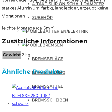
Vorteil gegenüber Aluminium : 40% leicher als 4mm
4 TAKT SLIP ON SCHALLDÄMPFER
starkes Aluminium, farbig, langlebiger, erzeugt keine
Vibrationen
ZUBEHÖR
leichte Montage (ca. 5min)
BATTERIEN/ELEKTRIK
Zusätzliche Informationen
BREMSEN
Gewicht
2 kg
BREMSBELÄGE
Ähnliche Produkte
BREMSLEITUNG
BREMSSATTEL
BREMSSCHEIBEN