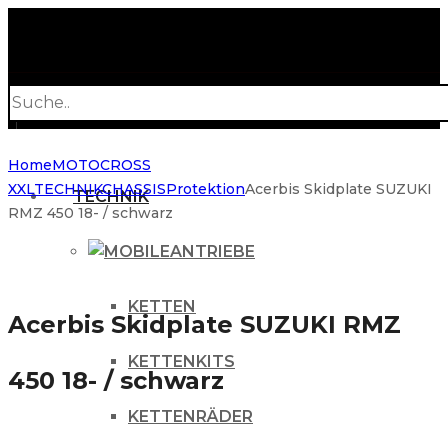
Products
search
Home
MOTOCROSS
XXL
TECHNIK
CHASSIS
Protektion
Acerbis Skidplate SUZUKI
TECHNIK
RMZ 450 18- / schwarz
ANTRIEBE
KETTEN
Acerbis Skidplate SUZUKI RMZ
KETTENKITS
450 18- / schwarz
KETTENRÄDER