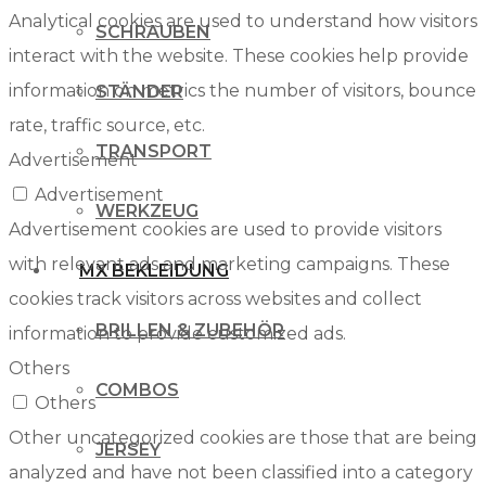
Analytical cookies are used to understand how visitors
SCHRAUBEN
interact with the website. These cookies help provide
information on metrics the number of visitors, bounce
STÄNDER
rate, traffic source, etc.
TRANSPORT
Advertisement
Advertisement
WERKZEUG
Advertisement cookies are used to provide visitors
with relevant ads and marketing campaigns. These
MX BEKLEIDUNG
cookies track visitors across websites and collect
BRILLEN & ZUBEHÖR
information to provide customized ads.
Others
COMBOS
Others
Other uncategorized cookies are those that are being
JERSEY
analyzed and have not been classified into a category