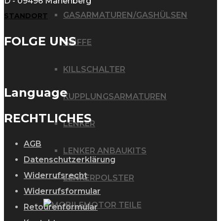
D - 09496 Marienberg
GASARMATUREN/GASHÜLSEN
STANDORT
FOLGE UNS
GRIFFE
KILLSCHALTER
Language
KUPPLUNGSARMATUREN
RECHTLICHES
LENKER
AGB
LENKER ANBAUKITS
Datenschutzerklärung
Widerrufsrecht
LENKERPOLSTER
Widerrufsformular
MOTOR TEILE
Retourenformular