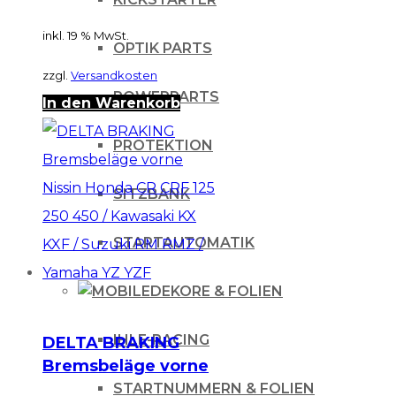
Yamaha YZ -97
inkl. 19 % MwSt.
OPTIK PARTS
zzgl.
Versandkosten
POWERPARTS
In den Warenkorb
PROTEKTION
SITZBANK
STARTAUTOMATIK
DEKORE & FOLIEN
IHLE-RACING
DELTA BRAKING
Bremsbeläge vorne
Nissin Honda CR
STARTNUMMERN & FOLIEN