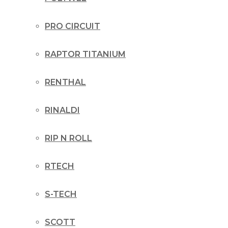
PRO CIRCUIT
RAPTOR TITANIUM
RENTHAL
RINALDI
RIP N ROLL
RTECH
S-TECH
SCOTT