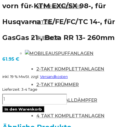
vorn für KTM EXC/SX 98-, für
KETTENSCHLEIFER
Husqvarna TE/FE/FC/TC 14-, für
RITZEL
GasGas 21-, Beta RR 13- 260mm
ZUBEHÖR
AUSPUFFANLAGEN
61.95
€
2-TAKT KOMPLETTANLAGEN
inkl. 19 % MwSt.
zzgl.
Versandkosten
2-TAKT KRÜMMER
Lieferzeit:
3-4 Tage
DELTA
2-TAKT SCHALLDÄMPFER
BRAKING
In den Warenkorb
4 TAKT KOMPLETTANLAGEN
Bremsscheibe
vorn