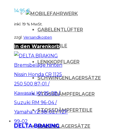
CRF 125 250 450 /
14.95
€
Kawasaki KX KXF /
FAHRWERK
Suzuki RM RMZ /
inkl. 19 % MwSt.
Yamaha YZ...
GABELENTLÜFTER
zzgl.
Versandkosten
GABELTEILE
In den Warenkorb
LENKKOPFLAGER
SCHWINGENLAGERSÄTZE
STOSSDÄMPFERLAGER
STOSSDÄMPFERTEILE
DELTA BRAKING
UMLENKLAGERSÄTZE