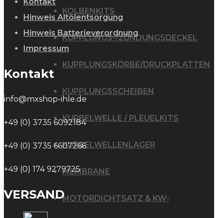
Kontakt
KOLBENKITS
Hinweis Altölentsorgung
Hinweis Batterieverordnung
KUPPLUNGS-/ZÜNDUNGSDECKEL
Impressum
KUPPLUNGSKÖRBE/DRUCKPLATTEN
Kontakt
KUPPLUNGSSCHEIBEN
info@mxshop-ihle.de
KURBELWELLE / PLEUELKITS
+49 (0) 3735 6092184
KURBELWELLENLAGER
+49 (0) 3735 6607266
+49 (0) 174 9279725
MEMBRANE
VERSAND
MOTORDICHTSATZ & KW-