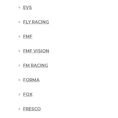
EVS
FLY RACING
FMF
FMF VISION
FM RACING
FORMA
FOX
FRESCO