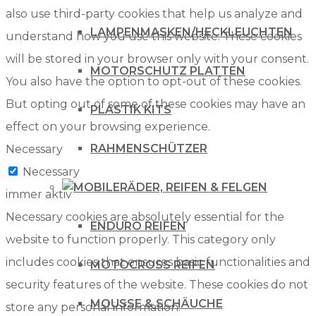
also use third-party cookies that help us analyze and
LAMPENMASKEN/HECKLEUCHTEN
understand how you use this website. These cookies
will be stored in your browser only with your consent.
MOTORSCHUTZ PLATTEN
You also have the option to opt-out of these cookies.
But opting out of some of these cookies may have an
PLASTIK KITS
effect on your browsing experience.
RAHMENSCHÜTZER
Necessary
Necessary
RÄDER, REIFEN & FELGEN
immer aktiv
Necessary cookies are absolutely essential for the
ENDURO REIFEN
website to function properly. This category only
includes cookies that ensures basic functionalities and
MOTOCROSS REIFEN
security features of the website. These cookies do not
MOUSSE & SCHÄUCHE
store any personal information.