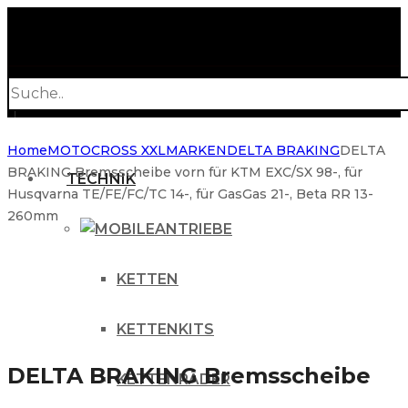
Products
search
Home
MOTOCROSS XXL
MARKEN
DELTA BRAKING
DELTA
BRAKING Bremsscheibe vorn für KTM EXC/SX 98-, für
TECHNIK
Husqvarna TE/FE/FC/TC 14-, für GasGas 21-, Beta RR 13-
260mm
ANTRIEBE
KETTEN
KETTENKITS
DELTA BRAKING Bremsscheibe
KETTENRÄDER