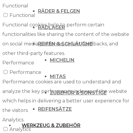
Functional
RÄDER & FELGEN
Functional
Functional cookies help to perform certain
RADLAGER
functionalities like sharing the content of the website
on social media platforms, collect feedbacks, and
REIFEN & SCHLÄUCHE
other third-party features.
MICHELIN
Performance
Performance
MITAS
Performance cookies are used to understand and
analyze the key performance indexes of the website
ZUBEHÖR & SONSTIGE
which helps in delivering a better user experience for
REIFENSÄTZE
the visitors.
Analytics
WERKZEUG & ZUBEHÖR
Analytics