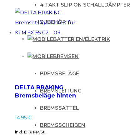
für
4 TAKT SLIP ON SCHALLDÄMPFER
KTM
EXC/SX
ZUBEHÖR
98-,
BATTERIEN/ELEKTRIK
für
Husqvarna
BREMSEN
TE/FE/FC/TC
14-,
BREMSBELÄGE
für
DELTA BRAKING
GasGas
BREMSLEITUNG
Bremsbeläge hinten
21-
für KTM SX 65 02 –
BREMSSATTEL
220mm
03
14.95
€
Menge
BREMSSCHEIBEN
inkl. 19 % MwSt.