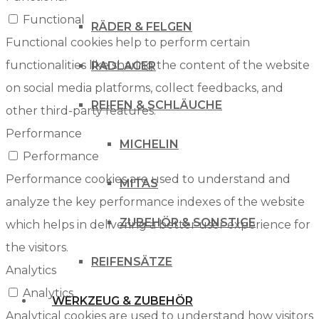
Functional
RÄDER & FELGEN
Functional cookies help to perform certain
functionalities like sharing the content of the website
RADLAGER
on social media platforms, collect feedbacks, and
REIFEN & SCHLÄUCHE
other third-party features.
Performance
MICHELIN
Performance
Performance cookies are used to understand and
MITAS
analyze the key performance indexes of the website
ZUBEHÖR & SONSTIGE
which helps in delivering a better user experience for
the visitors.
REIFENSÄTZE
Analytics
Analytics
WERKZEUG & ZUBEHÖR
Analytical cookies are used to understand how visitors