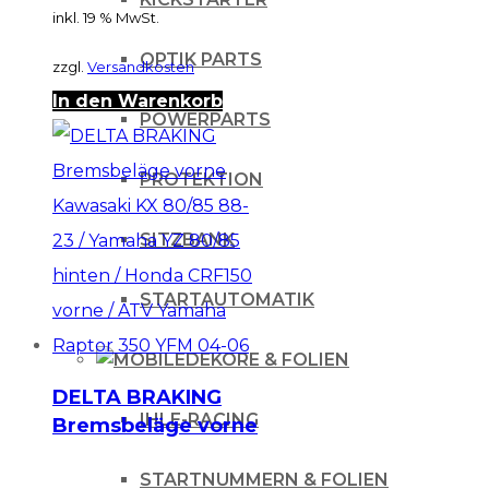
96-03
inkl. 19 % MwSt.
OPTIK PARTS
zzgl.
Versandkosten
In den Warenkorb
POWERPARTS
PROTEKTION
SITZBANK
STARTAUTOMATIK
DEKORE & FOLIEN
DELTA BRAKING
IHLE-RACING
Bremsbeläge vorne
Kawasaki KX 80/85
STARTNUMMERN & FOLIEN
88-23 / Yamaha YZ