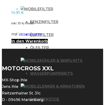
Kawasaki KX 65 00-
23 Suzuki RM 65 03-
FILTER
14.95
€
BENZINFILTER
inkl. 19 % MwSt.
zzgl.
Versandkosten
LUFTFILTER
In den Warenkorb
ÖLFILTER
KÜHLER & WAPU KITS
MOTOCROSS XXL
WASSERPUMPENKITS
MX-Shop Ihle
LENKER & ARMATUREN
Jens Ihle
Reitzenhainer St. 31c
BOWDENZÜGE
D - 09496 Marienberg