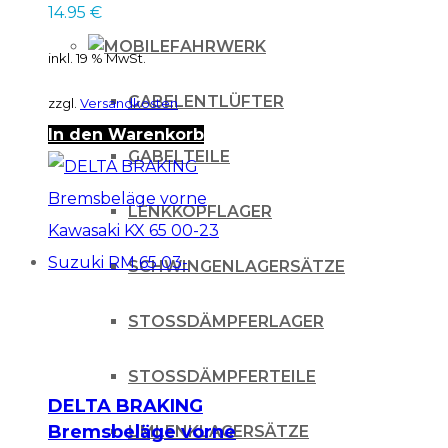
14.95
€
80/85 hinten /
Honda CRF150 vorne
FAHRWERK
inkl. 19 % MwSt.
/ ATV Y...
GABELENTLÜFTER
zzgl.
Versandkosten
In den Warenkorb
GABELTEILE
LENKKOPFLAGER
SCHWINGENLAGERSÄTZE
STOSSDÄMPFERLAGER
STOSSDÄMPFERTEILE
DELTA BRAKING
Bremsbeläge vorne
UMLENKLAGERSÄTZE