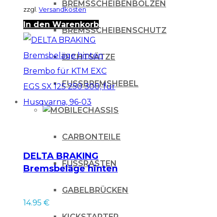
BREMSSCHEIBENBOLZEN
zzgl.
Versandkosten
In den Warenkorb
BREMSSCHEIBENSCHUTZ
DICHTSÄTZE
FUSSBREMSHEBEL
CHASSIS
CARBONTEILE
DELTA BRAKING
FUSSRASTEN
Bremsbeläge hinten
Brembo für KTM
GABELBRÜCKEN
EXC EGS SX 125 250
14.95
€
300, für Husqvarna,
KICKSTARTER