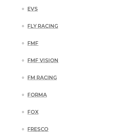
EVS
FLY RACING
FMF
FMF VISION
FM RACING
FORMA
FOX
FRESCO