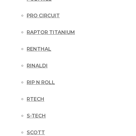
PRO CIRCUIT
RAPTOR TITANIUM
RENTHAL
RINALDI
RIP N ROLL
RTECH
S-TECH
SCOTT