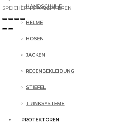
HANDSCHUHE
SPEICHERN & AKZEPTIEREN
HELME
HOSEN
JACKEN
REGENBEKLEIDUNG
STIEFEL
TRINKSYSTEME
PROTEKTOREN