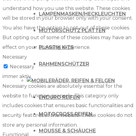
understand how you use this website. These cookies
LAMPENMASKEN/HECKLEUCHTEN
will be stored in your browser only with your consent.
You also have the option to opt-out of these cookies.
MOTORSCHUTZ PLATTEN
But opting out of some of these cookies may have an
effect on your browsing experience.
PLASTIK KITS
Necessary
RAHMENSCHÜTZER
Necessary
immer aktiv
RÄDER, REIFEN & FELGEN
Necessary cookies are absolutely essential for the
website to function properly. This category only
ENDURO REIFEN
includes cookies that ensures basic functionalities and
MOTOCROSS REIFEN
security features of the website. These cookies do not
store any personal information.
MOUSSE & SCHÄUCHE
Functional