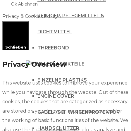
Ok
Ablehnen
REINIGER, PFLEGEMITTEL &
Privacy & Cookies Policy
DICHTMITTEL
Schließen
THREEBOND
Privacy Overview
PLASTIKTEILE
EINZELNE PLASTIKS
This website uses cookies to improve your experience
while you navigate through the website. Out of these
ENGINE COVER
cookies, the cookies that are categorized as necessary
are stored on your browser as they are essential for
GABEL-/SCHWINGENPROTEKTOR
the working of basic functionalities of the website. We
HANDSCHÜTZER
also use third-party cookies that help us analyze and