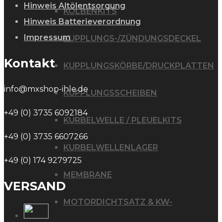
Hinweis Altölentsorgung
KOLBENKITS
Hinweis Batterieverordnung
Impressum
KUPPLUNGS-/ZÜNDUNGSDECKEL
Kontakt
KUPPLUNGSKÖRBE/DRUCKPLATTEN
info@mxshop-ihle.de
KUPPLUNGSSCHEIBEN
+49 (0) 3735 6092184
KURBELWELLE / PLEUELKITS
+49 (0) 3735 6607266
KURBELWELLENLAGER
+49 (0) 174 9279725
MEMBRANE
VERSAND
MOTORDICHTSATZ & KW-