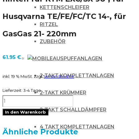
KETTENSCHLEIFER
Husqvarna TE/FE/FC/TC 14-, für
RITZEL
GasGas 21- 220mm
ZUBEHÖR
61.95
€
AUSPUFFANLAGEN
2-TAKT KOMPLETTANLAGEN
inkl. 19 % MwSt.
zzgl.
Versandkosten
Lieferzeit:
3-4 Tage
2-TAKT KRÜMMER
DELTA
2-TAKT SCHALLDÄMPFER
BRAKING
In den Warenkorb
Bremsscheibe
4 TAKT KOMPLETTANLAGEN
hinten
Ähnliche Produkte