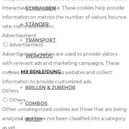
interact with the website. These cookies help provide
SCHRAUBEN
information on metrics the number of visitors, bounce
STÄNDER
rate, traffic source, etc.
Advertisement
TRANSPORT
Advertisement
Advertisement cookies are used to provide visitors
WERKZEUG
with relevant ads and marketing campaigns. These
MX BEKLEIDUNG
cookies track visitors across websites and collect
information to provide customized ads.
BRILLEN & ZUBEHÖR
Others
Others
COMBOS
Other uncategorized cookies are those that are being
analyzed and have not been classified into a category
JERSEY
as yet.