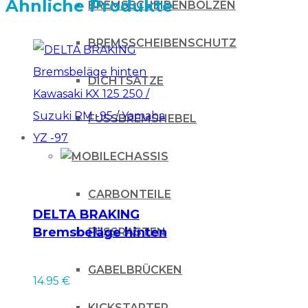
Ähnliche Produkte
BREMSSCHEIBENBOLZEN
BREMSSCHEIBENSCHUTZ
DICHTSÄTZE
FUSSBREMSHEBEL
CHASSIS
CARBONTEILE
DELTA BRAKING
Bremsbeläge hinten
FUSSRASTEN
Kawasaki KX 125 250
/ Suzuki RM -95 /
GABELBRÜCKEN
14.95
€
Yamaha YZ -97
KICKSTARTER