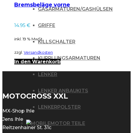
Bremsbeläge vorne
GASARMATUREN/GASHÜLSEN
Quad Yamaha 700
YFM Raptor 06-09
GRIFFE
14.95
€
links
inkl. 19 % MwSt.
KILLSCHALTER
zzgl.
Versandkosten
KUPPLUNGSARMATUREN
In den Warenkorb
LENKER
LENKER ANBAUKITS
MOTOCROSS XXL
LENKERPOLSTER
MX-Shop Ihle
Jens Ihle
MOTOR TEILE
Reitzenhainer St. 31c