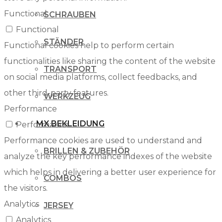
Functional
SCHRAUBEN
Functional
STÄNDER
Functional cookies help to perform certain
functionalities like sharing the content of the website
TRANSPORT
on social media platforms, collect feedbacks, and
other third-party features.
WERKZEUG
Performance
MX BEKLEIDUNG
Performance
Performance cookies are used to understand and
BRILLEN & ZUBEHÖR
analyze the key performance indexes of the website
which helps in delivering a better user experience for
COMBOS
the visitors.
Analytics
JERSEY
Analytics