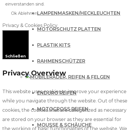
einverstanden sind.
LAMPENMASKEN/HECKLEUCHTEN
Ok
Ablehnen
Privacy & Cookies Policy
MOTORSCHUTZ PLATTEN
PLASTIK KITS
Schließen
RAHMENSCHÜTZER
Privacy Overview
RÄDER, REIFEN & FELGEN
This website uses cookies to improve your experience
ENDURO REIFEN
while you navigate through the website. Out of these
MOTOCROSS REIFEN
cookies, the cookies that are categorized as necessary
are stored on your browser as they are essential for
MOUSSE & SCHÄUCHE
the working of basic functionalities of the website. We