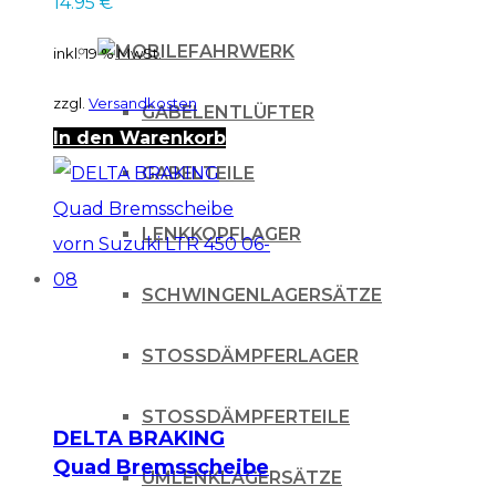
14.95
€
80/85 hinten /
Honda CRF150 vorne
FAHRWERK
inkl. 19 % MwSt.
/ ATV Y...
zzgl.
Versandkosten
GABELENTLÜFTER
In den Warenkorb
GABELTEILE
LENKKOPFLAGER
SCHWINGENLAGERSÄTZE
STOSSDÄMPFERLAGER
STOSSDÄMPFERTEILE
DELTA BRAKING
Quad Bremsscheibe
UMLENKLAGERSÄTZE
vorn Suzuki LTR 450