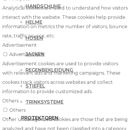
HANDSCHUHE
Analytical cookies are used to understand how visitors
interact with the website. These cookies help provide
HELME
information on metrics the number of visitors, bounce
rate, traffic source, etc.
HOSEN
Advertisement
JACKEN
Advertisement
Advertisement cookies are used to provide visitors
REGENBEKLEIDUNG
with relevant ads and marketing campaigns. These
cookies track visitors across websites and collect
STIEFEL
information to provide customized ads.
Others
TRINKSYSTEME
Others
PROTEKTOREN
Other uncategorized cookies are those that are being
analyzed and have not been classified into a category