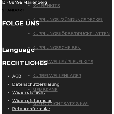
D - 09496 Marienberg
KOLBENKITS
STANDORT
KUPPLUNGS-/ZÜNDUNGSDECKEL
FOLGE UNS
KUPPLUNGSKÖRBE/DRUCKPLATTEN
KUPPLUNGSSCHEIBEN
Language
RECHTLICHES
KURBELWELLE / PLEUELKITS
KURBELWELLENLAGER
AGB
Datenschutzerklärung
MEMBRANE
Widerrufsrecht
Widerrufsformular
MOTORDICHTSATZ & KW-
Retourenformular