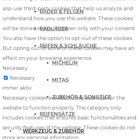
also use third-party cookies that help us analyze and
RÄDER & FELGEN
understand how you use this website. These cookies
will be stored in your browser only with your consent.
RADLAGER
You also have the option to opt-out of these cookies.
REIFEN & SCHLÄUCHE
But opting out of some of these cookies may have an
effect on your browsing experience.
MICHELIN
Necessary
Necessary
MITAS
immer aktiv
ZUBEHÖR & SONSTIGE
Necessary cookies are absolutely essential for the
website to function properly. This category only
REIFENSÄTZE
includes cookies that ensures basic functionalities and
security features of the website. These cookies do not
WERKZEUG & ZUBEHÖR
store any personal information.