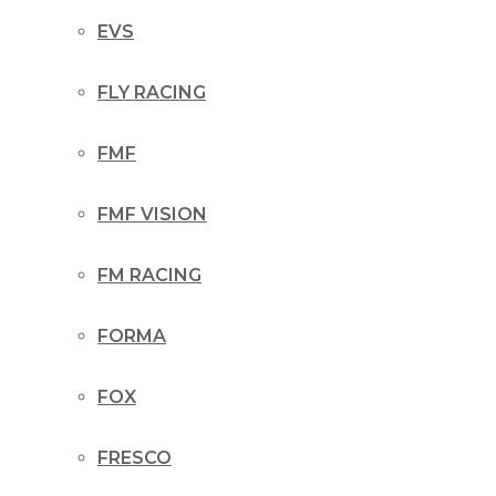
EVS
FLY RACING
FMF
FMF VISION
FM RACING
FORMA
FOX
FRESCO