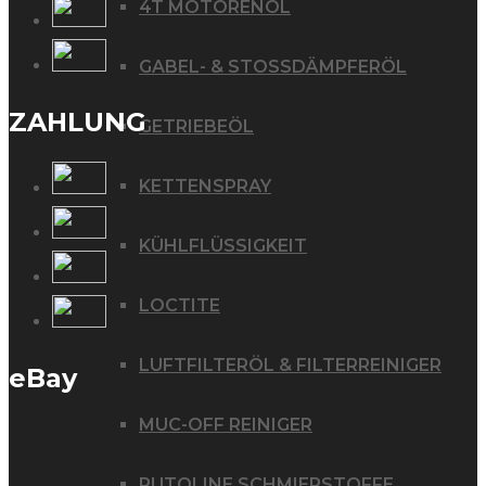
4T MOTORENÖL
GABEL- & STOSSDÄMPFERÖL
ZAHLUNG
GETRIEBEÖL
KETTENSPRAY
KÜHLFLÜSSIGKEIT
LOCTITE
LUFTFILTERÖL & FILTERREINIGER
eBay
MUC-OFF REINIGER
PUTOLINE SCHMIERSTOFFE