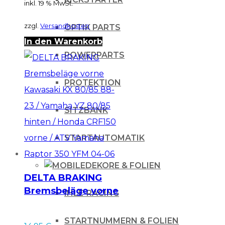
inkl. 19 % MwSt.
zzgl.
Versandkosten
OPTIK PARTS
In den Warenkorb
POWERPARTS
PROTEKTION
SITZBANK
STARTAUTOMATIK
DEKORE & FOLIEN
DELTA BRAKING
Bremsbeläge vorne
IHLE-RACING
Kawasaki KX 80/85
88-23 / Yamaha YZ
STARTNUMMERN & FOLIEN