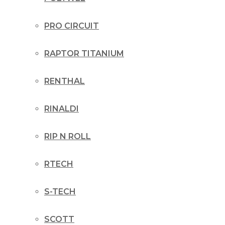
PRO CIRCUIT
RAPTOR TITANIUM
RENTHAL
RINALDI
RIP N ROLL
RTECH
S-TECH
SCOTT