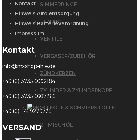
Kontakt
SIMMERRINGE
Hinweis Altölentsorgung
TUNING
Hinweis Batterieverordnung
Impressum
VENTILE
Kontakt
VERGASER/ZUBEHÖR
info@mxshop-ihle.de
ZÜNDKERZEN
+49 (0) 3735 6092184
ZYLINDER & ZYLINDERKOPF
+49 (0) 3735 6607266
ÖLE & SCHMIERSTOFFE
+49 (0) 174 9279725
2T MISCHÖL
VERSAND