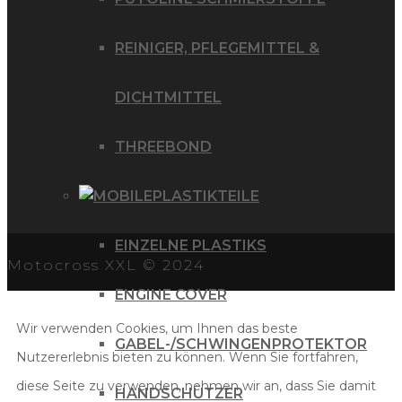
REINIGER, PFLEGEMITTEL &
DICHTMITTEL
THREEBOND
PLASTIKTEILE
EINZELNE PLASTIKS
Motocross XXL © 2024
ENGINE COVER
Wir verwenden Cookies, um Ihnen das beste
GABEL-/SCHWINGENPROTEKTOR
Nutzererlebnis bieten zu können. Wenn Sie fortfahren,
diese Seite zu verwenden, nehmen wir an, dass Sie damit
HANDSCHÜTZER