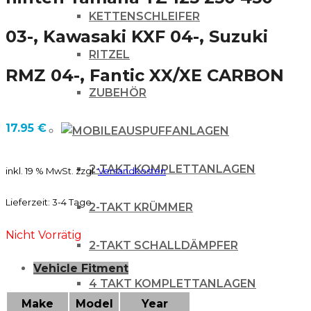
KETTENSCHLEIFER
03-, Kawasaki KXF 04-, Suzuki
RITZEL
RMZ 04-, Fantic XX/XE CARBON
ZUBEHÖR
17.95
€
AUSPUFFANLAGEN
2-TAKT KOMPLETTANLAGEN
inkl. 19 % MwSt.
zzgl.
Versandkosten
Lieferzeit:
3-4 Tage
2-TAKT KRÜMMER
Nicht Vorrätig
2-TAKT SCHALLDÄMPFER
Vehicle Fitment
4 TAKT KOMPLETTANLAGEN
Make
Model
Year