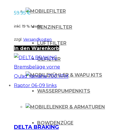
06-08
FILTER
59.95
€
inkl. 19 % MwSt.
BENZINFILTER
zzgl.
Versandkosten
LUFTFILTER
In den Warenkorb
ÖLFILTER
KÜHLER & WAPU KITS
WASSERPUMPENKITS
LENKER & ARMATUREN
BOWDENZÜGE
DELTA BRAKING