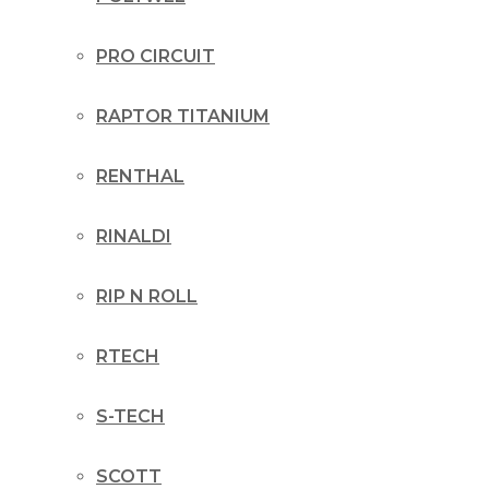
PRO CIRCUIT
RAPTOR TITANIUM
RENTHAL
RINALDI
RIP N ROLL
RTECH
S-TECH
SCOTT