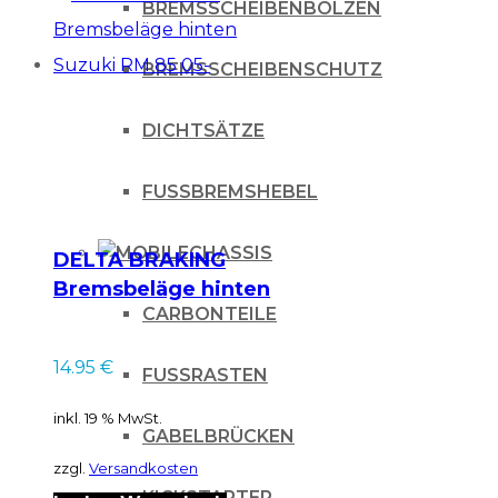
BREMSSCHEIBENBOLZEN
BREMSSCHEIBENSCHUTZ
DICHTSÄTZE
FUSSBREMSHEBEL
CHASSIS
DELTA BRAKING
Bremsbeläge hinten
CARBONTEILE
Suzuki RM 85 05-
14.95
€
FUSSRASTEN
inkl. 19 % MwSt.
GABELBRÜCKEN
zzgl.
Versandkosten
KICKSTARTER