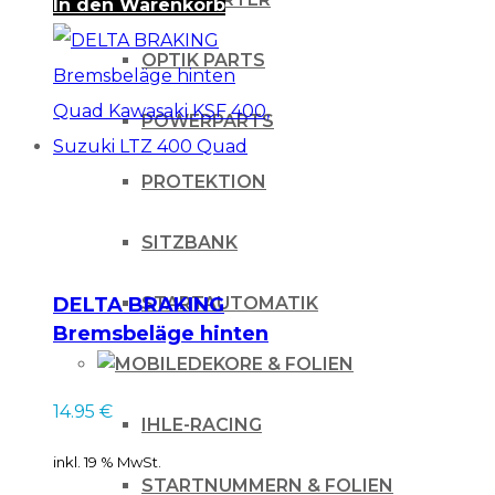
In den Warenkorb
OPTIK PARTS
POWERPARTS
PROTEKTION
SITZBANK
DELTA BRAKING
STARTAUTOMATIK
Bremsbeläge hinten
Quad Kawasaki KSF
DEKORE & FOLIEN
400, Suzuki LTZ
14.95
€
400 Quad
IHLE-RACING
inkl. 19 % MwSt.
STARTNUMMERN & FOLIEN