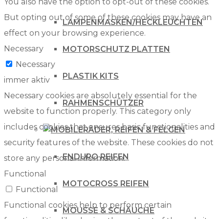
You also have the option to opt-out of these cookies.
But opting out of some of these cookies may have an
LAMPENMASKEN/HECKLEUCHTEN
effect on your browsing experience.
Necessary
MOTORSCHUTZ PLATTEN
Necessary
PLASTIK KITS
immer aktiv
Necessary cookies are absolutely essential for the
RAHMENSCHÜTZER
website to function properly. This category only
includes cookies that ensures basic functionalities and
RÄDER, REIFEN & FELGEN
security features of the website. These cookies do not
ENDURO REIFEN
store any personal information.
Functional
MOTOCROSS REIFEN
Functional
Functional cookies help to perform certain
MOUSSE & SCHÄUCHE