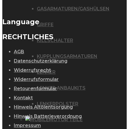
GASARMATUREN/GASHÜLSEN
Language
GRIFFE
RECHTLICHES
KILLSCHALTER
AGB
KUPPLUNGSARMATUREN
Datenschutzerklärung
Widerrufsrecht
LENKER
Widerrufsformular
LENKER ANBAUKITS
Retourenformular
Kontakt
LENKERPOLSTER
Hinweis Altölentsorgung
Hinweis Batterieverordnung
MOTOR TEILE
Impressum