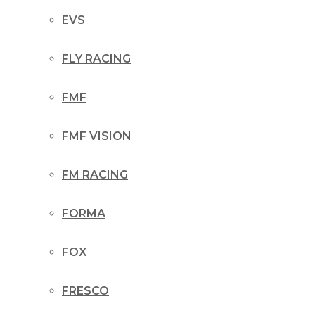
EVS
FLY RACING
FMF
FMF VISION
FM RACING
FORMA
FOX
FRESCO