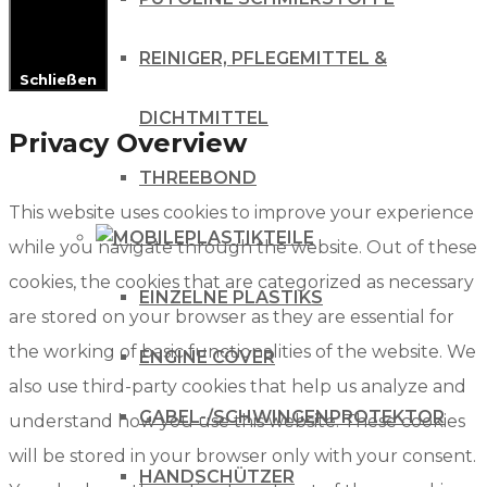
REINIGER, PFLEGEMITTEL &
Schließen
DICHTMITTEL
Privacy Overview
THREEBOND
This website uses cookies to improve your experience
PLASTIKTEILE
while you navigate through the website. Out of these
cookies, the cookies that are categorized as necessary
EINZELNE PLASTIKS
are stored on your browser as they are essential for
the working of basic functionalities of the website. We
ENGINE COVER
also use third-party cookies that help us analyze and
GABEL-/SCHWINGENPROTEKTOR
understand how you use this website. These cookies
will be stored in your browser only with your consent.
HANDSCHÜTZER