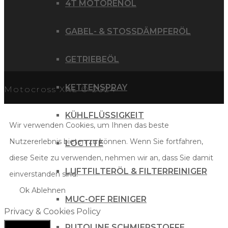
4T MOTORENÖL
GABEL- & STOSSDÄMPFERÖL
GETRIEBEÖL
KETTENSPRAY
Motocross XXL © 2024
KÜHLFLÜSSIGKEIT
Wir verwenden Cookies, um Ihnen das beste
Nutzererlebnis bieten zu können. Wenn Sie fortfahren,
LOCTITE
diese Seite zu verwenden, nehmen wir an, dass Sie damit
LUFTFILTERÖL & FILTERREINIGER
einverstanden sind.
Ok
Ablehnen
MUC-OFF REINIGER
Privacy & Cookies Policy
PUTOLINE SCHMIERSTOFFE