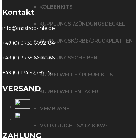
KOLBENKITS
Kontakt
KUPPLUNGS-/ZÜNDUNGSDECKEL
info@mxshop-ihle.de
KUPPLUNGSKÖRBE/DRUCKPLATTEN
+49 (0) 3735 6092184
+49 (0) 3735 6607266
KUPPLUNGSSCHEIBEN
+49 (0) 174 9279725
KURBELWELLE / PLEUELKITS
VERSAND
KURBELWELLENLAGER
MEMBRANE
MOTORDICHTSATZ & KW-
ZAHLUNG