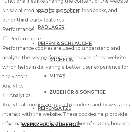
functionalities like sharing the content of the website
on social media platforms, collect feedbacks, and
RÄDER & FELGEN
other third-party features.
RADLAGER
Performance
Performance
REIFEN & SCHLÄUCHE
Performance cookies are used to understand and
analyze the key performance indexes of the website
MICHELIN
which helps in delivering a better user experience for
MITAS
the visitors.
Analytics
ZUBEHÖR & SONSTIGE
Analytics
Analytical cookies are used to understand how visitors
REIFENSÄTZE
interact with the website. These cookies help provide
information on metrics the number of visitors, bounce
WERKZEUG & ZUBEHÖR