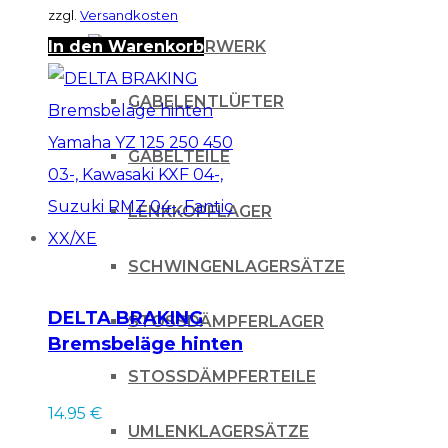
zzgl.
Versandkosten
In den Warenkorb
FAHRWERK
GABELENTLÜFTER
GABELTEILE
LENKKOPFLAGER
SCHWINGENLAGERSÄTZE
DELTA BRAKING
STOSSDÄMPFERLAGER
Bremsbeläge hinten
Yamaha YZ 125 250
STOSSDÄMPFERTEILE
450 03-, Kawasaki
14.95
€
KXF 04-, Suzuki
UMLENKLAGERSÄTZE
RMZ 04-, Fantic