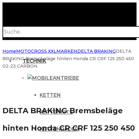
Products
search
Home
MOTOCROSS XXL
MARKEN
DELTA BRAKING
DELTA
BRAKING Bremsbeläge hinten Honda CR CRF 125 250 450
TECHNIK
02-23 CARBON
ANTRIEBE
KETTEN
DELTA BRAKING Bremsbeläge
KETTENKITS
hinten Honda CR CRF 125 250 450
KETTENRÄDER