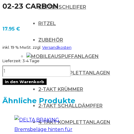
02-23 CARBON
KETTENSCHLEIFER
RITZEL
17.95
€
ZUBEHÖR
inkl. 19 % MwSt.
zzgl.
Versandkosten
AUSPUFFANLAGEN
Lieferzeit:
3-4 Tage
DELTA
2-TAKT KOMPLETTANLAGEN
BRAKING
In den Warenkorb
Bremsbeläge
2-TAKT KRÜMMER
hinten
Ähnliche Produkte
2-TAKT SCHALLDÄMPFER
Honda
CR
4 TAKT KOMPLETTANLAGEN
CRF