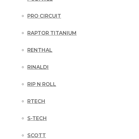
PRO CIRCUIT
RAPTOR TITANIUM
RENTHAL
RINALDI
RIP N ROLL
RTECH
S-TECH
SCOTT