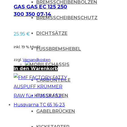
BREMSSCHEIBENBOLZEN
GAS GAS EC 125 250
300 350 07-14
BREMSSCHEIBENSCHUTZ
Schellensatz für
Kühlerschläuch
DICHTSÄTZE
25.95
€
inkl. 19 % MwSt.
FUSSBREMSHEBEL
zzgl.
Versandkosten
CHASSIS
In den Warenkorb
CARBONTEILE
FUSSRASTEN
GABELBRÜCKEN
KICKSTARTER