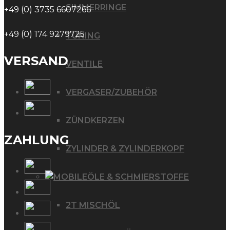
SIMMERRINGE
+49 (0) 3735 6607266
+49 (0) 174 9279725
TUNING
VERSAND
VENTILE
VERGASER/ZUBEHÖR
ZÜNDKERZEN
ZAHLUNG
ZYLINDER & ZYLINDERKOPF
ÖLE & SCHMIERSTOFFE
2T MISCHÖL