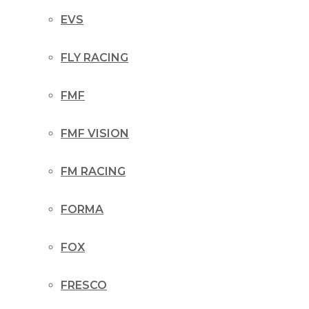
EVS
FLY RACING
FMF
FMF VISION
FM RACING
FORMA
FOX
FRESCO