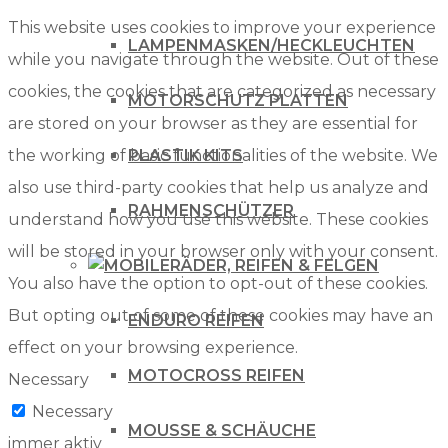
This website uses cookies to improve your experience
LAMPENMASKEN/HECKLEUCHTEN
while you navigate through the website. Out of these
cookies, the cookies that are categorized as necessary
MOTORSCHUTZ PLATTEN
are stored on your browser as they are essential for
the working of basic functionalities of the website. We
PLASTIK KITS
also use third-party cookies that help us analyze and
RAHMENSCHÜTZER
understand how you use this website. These cookies
will be stored in your browser only with your consent.
RÄDER, REIFEN & FELGEN
You also have the option to opt-out of these cookies.
But opting out of some of these cookies may have an
ENDURO REIFEN
effect on your browsing experience.
MOTOCROSS REIFEN
Necessary
Necessary
MOUSSE & SCHÄUCHE
immer aktiv