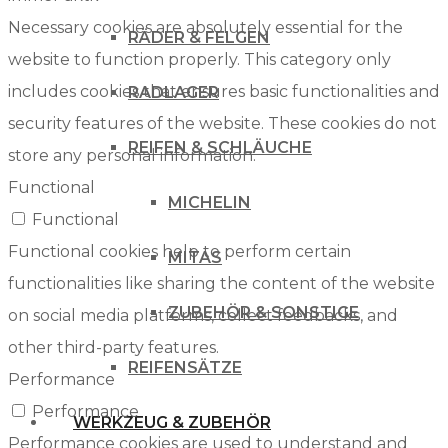
Necessary cookies are absolutely essential for the
RÄDER & FELGEN
website to function properly. This category only
includes cookies that ensures basic functionalities and
RADLAGER
security features of the website. These cookies do not
REIFEN & SCHLÄUCHE
store any personal information.
Functional
MICHELIN
Functional
Functional cookies help to perform certain
MITAS
functionalities like sharing the content of the website
ZUBEHÖR & SONSTIGE
on social media platforms, collect feedbacks, and
other third-party features.
REIFENSÄTZE
Performance
Performance
WERKZEUG & ZUBEHÖR
Performance cookies are used to understand and