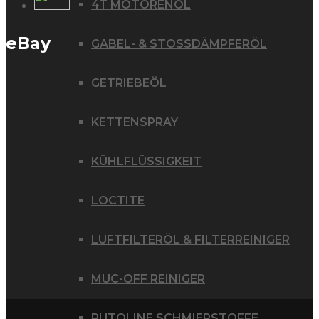
4T MOTORENÖL
eBay
GABEL- & STOSSDÄMPFERÖL
GETRIEBEÖL
KETTENSPRAY
KÜHLFLÜSSIGKEIT
LOCTITE
LUFTFILTERÖL & FILTERREINIGER
MUC-OFF REINIGER
PUTOLINE SCHMIERSTOFFE