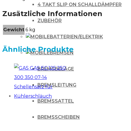
4 TAKT SLIP ON SCHALLDÄMPFER
Zusätzliche Informationen
ZUBEHÖR
Gewicht
6 kg
BATTERIEN/ELEKTRIK
Ähnliche Produkte
BREMSEN
BREMSBELÄGE
BREMSLEITUNG
BREMSSATTEL
BREMSSCHEIBEN