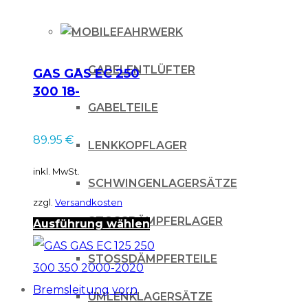
FAHRWERK
GABELENTLÜFTER
GAS GAS EC 250
300 18-
GABELTEILE
Stoßdämpferfeder
89.95
€
LENKKOPFLAGER
inkl. MwSt.
SCHWINGENLAGERSÄTZE
zzgl.
Versandkosten
STOSSDÄMPFERLAGER
Dieses
Ausführung wählen
Produkt
STOSSDÄMPFERTEILE
weist
mehrere
UMLENKLAGERSÄTZE