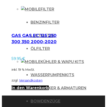
Varianten
auf.
FILTER
Die
BENZINFILTER
Optionen
können
GAS GAS EC 125 250
LUFTFILTER
auf
300 350 2000-2020
der
Bremsleitung vorn
ÖLFILTER
Produktseite
59.95
€
KÜHLER & WAPU KITS
gewählt
inkl. 19 % MwSt.
werden
WASSERPUMPENKITS
zzgl.
Versandkosten
In den Warenkorb
LENKER & ARMATUREN
BOWDENZÜGE