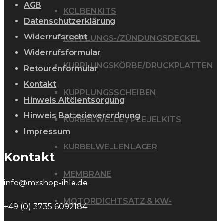
AGB
KOLBENKITS
Datenschutzerklärung
Widerrufsrecht
KUPPLUNGS-/ZÜNDUNGSDECKEL
Widerrufsformular
KUPPLUNGSKÖRBE/DRUCKPLATTEN
Retourenformular
Kontakt
KUPPLUNGSSCHEIBEN
Hinweis Altölentsorgung
Hinweis Batterieverordnung
KURBELWELLE / PLEUELKITS
Impressum
KURBELWELLENLAGER
Kontakt
MEMBRANE
info@mxshop-ihle.de
MOTORDICHTSATZ & KW-
+49 (0) 3735 6092184