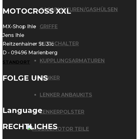
MOTOCROSS XXL
GASARMATUREN/GASHÜLSEN
MX-Shop Ihle
GRIFFE
Jens Ihle
KILLSCHALTER
Reitzenhainer St. 31c
D - 09496 Marienberg
KUPPLUNGSARMATUREN
STANDORT
FOLGE UNS
LENKER
LENKER ANBAUKITS
Language
LENKERPOLSTER
RECHTLICHES
MOTOR TEILE