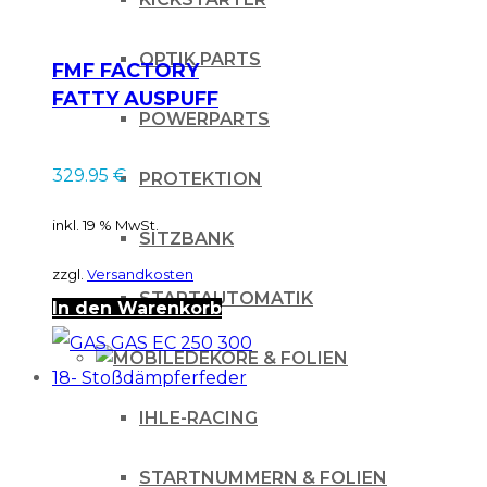
OPTIK PARTS
FMF FACTORY
FATTY AUSPUFF
POWERPARTS
KRÜMMER RAW für
KTM SX / für
329.95
€
PROTEKTION
Husqvarna TC 65 16-
23
inkl. 19 % MwSt.
SITZBANK
zzgl.
Versandkosten
STARTAUTOMATIK
In den Warenkorb
DEKORE & FOLIEN
IHLE-RACING
STARTNUMMERN & FOLIEN