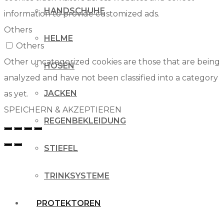
HANDSCHUHE
information to provide customized ads.
Others
HELME
Others
Other uncategorized cookies are those that are being
HOSEN
analyzed and have not been classified into a category
JACKEN
as yet.
SPEICHERN & AKZEPTIEREN
REGENBEKLEIDUNG
STIEFEL
TRINKSYSTEME
PROTEKTOREN