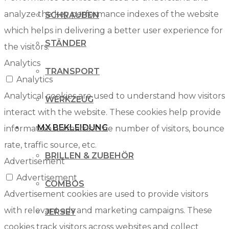
analyze the key performance indexes of the website
SCHRAUBEN
which helps in delivering a better user experience for
STÄNDER
the visitors.
Analytics
TRANSPORT
Analytics
Analytical cookies are used to understand how visitors
WERKZEUG
interact with the website. These cookies help provide
MX BEKLEIDUNG
information on metrics the number of visitors, bounce
rate, traffic source, etc.
BRILLEN & ZUBEHÖR
Advertisement
Advertisement
COMBOS
Advertisement cookies are used to provide visitors
with relevant ads and marketing campaigns. These
JERSEY
cookies track visitors across websites and collect