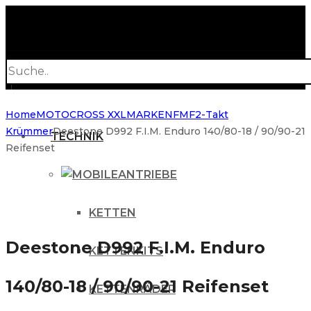
Products
search
Home
MOTOCROSS XXL
MARKEN
FMF
2-Takt
Krümmer
Deestone D992 F.I.M. Enduro 140/80-18 / 90/90-21
TECHNIK
Reifenset
ANTRIEBE
KETTEN
Deestone D992 F.I.M. Enduro
KETTENKITS
140/80-18 / 90/90-21 Reifenset
KETTENRÄDER