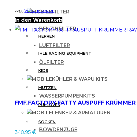
zzgl.
Versandkosten
FILTER
DAMEN
In den Warenkorb
BENZINFILTER
HERREN
LUFTFILTER
IHLE RACING EQUIPMENT
ÖLFILTER
KIDS
KÜHLER & WAPU KITS
MÜTZEN
WASSERPUMPENKITS
FMF FACTORY FATTY AUSPUFF KRÜMMER RAW
PULLOVER
LENKER & ARMATUREN
SOCKEN
BOWDENZÜGE
340.95
€