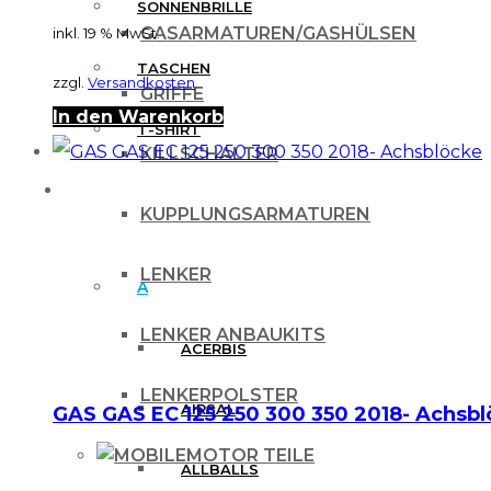
SONNENBRILLE
GASARMATUREN/GASHÜLSEN
inkl. 19 % MwSt.
TASCHEN
zzgl.
Versandkosten
GRIFFE
In den Warenkorb
T-SHIRT
KILLSCHALTER
MARKEN
KUPPLUNGSARMATUREN
LENKER
A
LENKER ANBAUKITS
ACERBIS
LENKERPOLSTER
AIRSAL
GAS GAS EC 125 250 300 350 2018- Achsb
MOTOR TEILE
ALLBALLS