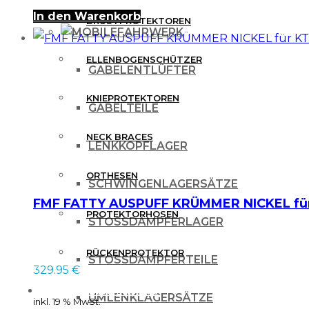
In den Warenkorb
BRUSTPROTEKTOREN
FAHRWERK
ELLENBOGENSCHÜTZER
GABELENTLÜFTER
KNIEPROTEKTOREN
GABELTEILE
NECK BRACES
LENKKOPFLAGER
ORTHESEN
SCHWINGENLAGERSÄTZE
FMF FATTY AUSPUFF KRÜMMER NICKEL für 
PROTEKTORHOSEN
STOSSDÄMPFERLAGER
RÜCKENPROTEKTOR
STOSSDÄMPFERTEILE
329.95
€
FREIZEITBEKLEIDUNG
UMLENKLAGERSÄTZE
inkl. 19 % MwSt.