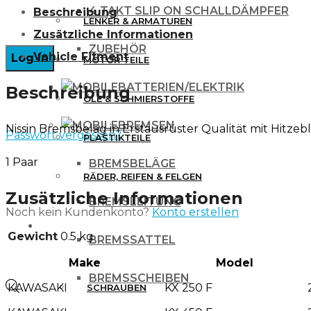
4 TAKT SLIP ON SCHALLDÄMPFER
Beschreibung
KAWASAKI
LENKER & ARMATUREN
Zusätzliche Informationen
KXF,
ZUBEHÖR
Vehicle Fitment
MOTOR TEILE
SUZUKI
RMZ,
BATTERIEN/ELEKTRIK
Beschreibung
ÖLE & SCHMIERSTOFFE
YAMAHA
BREMSEN
Nissin Bremsbelag in Erstausrüster Qualität mit Hitzebl
YZF
Passwort vergessen?
PLASTIKTEILE
250
1 Paar
BREMSBELÄGE
450
RÄDER, REIFEN & FELGEN
Zusätzliche Informationen
Menge
BREMSLEITUNG
Noch kein Kundenkonto?
Konto erstellen
WERKZEUG & ZUBEHÖR
Gewicht
0.5 kg
BREMSSATTEL
Make
Model
BREMSSCHEIBEN
KAWASAKI
KX 250 F
Products
SCHRAUBEN