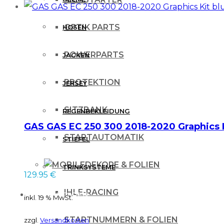
OPTIK PARTS
HOSEN
POWERPARTS
JACKEN
PROTEKTION
JERSEY
SITZBANK
REGENBEKLEIDUNG
GAS GAS EC 250 300 2018-2020 Graphics K
STARTAUTOMATIK
STIEFEL
DEKORE & FOLIEN
TRINKSYSTEME
129.95
€
IHLE-RACING
PROTEKTOREN
inkl. 19 % MwSt.
STARTNUMMERN & FOLIEN
zzgl.
Versandkosten