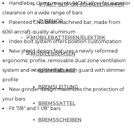
Handlebar clamp mounts (HCM) allow for superior
4 TAKT SLIP ON SCHALLDÄMPFER
clearance on a wide range of bars
ZUBEHÖR
Patented CNC billet machined bar, made from
6061 aircraft-quality aluminum
BATTERIEN/ELEKTRIK
Index bolt system offers position customization
New shield design features a newly reformed
BREMSEN
ergonomic profile, removable dual zone ventilation
system and integrated abrasion guard with slimmer
BREMSBELÄGE
profile
BREMSLEITUNG
New grinder design maximizes the protection of
your bars
BREMSSATTEL
Fit 7/8″ and 1-1/8″ bars
BREMSSCHEIBEN