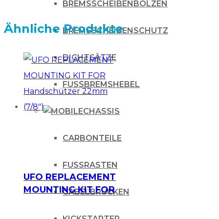
BREMSSCHEIBENBOLZEN
Ähnliche Produkte
BREMSSCHEIBENSCHUTZ
DICHTSÄTZE
FUSSBREMSHEBEL
CHASSIS
CARBONTEILE
FUSSRASTEN
UFO REPLACEMENT
MOUNTING KIT FOR
GABELBRÜCKEN
Handschützer
22mm (7/8″)
KICKSTARTER