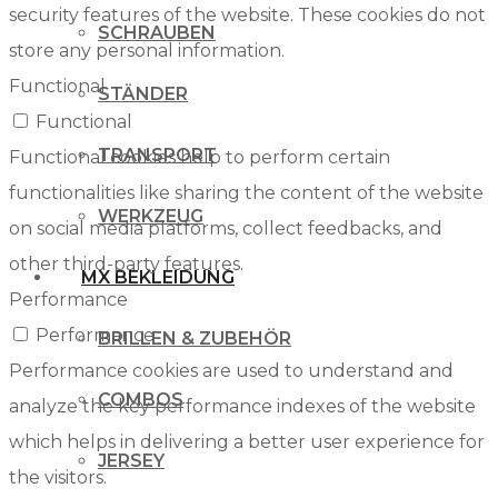
security features of the website. These cookies do not
SCHRAUBEN
store any personal information.
Functional
STÄNDER
Functional
TRANSPORT
Functional cookies help to perform certain
functionalities like sharing the content of the website
WERKZEUG
on social media platforms, collect feedbacks, and
other third-party features.
MX BEKLEIDUNG
Performance
Performance
BRILLEN & ZUBEHÖR
Performance cookies are used to understand and
COMBOS
analyze the key performance indexes of the website
which helps in delivering a better user experience for
JERSEY
the visitors.