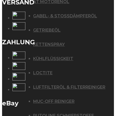
VERSAND
4T MOTORENÖL
GABEL- & STOSSDÄMPFERÖL
GETRIEBEÖL
ZAHLUNG
KETTENSPRAY
KÜHLFLÜSSIGKEIT
LOCTITE
LUFTFILTERÖL & FILTERREINIGER
MUC-OFF REINIGER
eBay
PUTOLINE SCHMIERSTOFFE