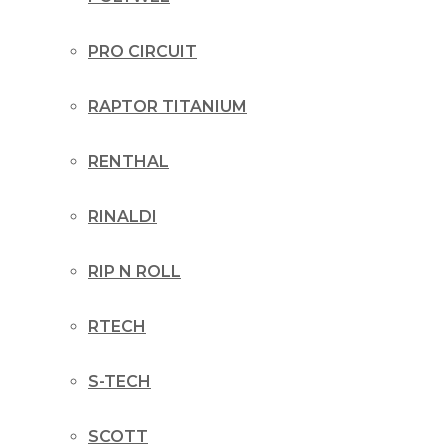
PRO CIRCUIT
RAPTOR TITANIUM
RENTHAL
RINALDI
RIP N ROLL
RTECH
S-TECH
SCOTT