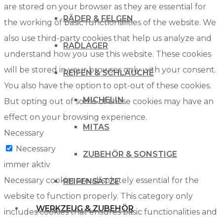
are stored on your browser as they are essential for
RÄDER & FELGEN
the working of basic functionalities of the website. We
also use third-party cookies that help us analyze and
RADLAGER
understand how you use this website. These cookies
will be stored in your browser only with your consent.
REIFEN & SCHLÄUCHE
You also have the option to opt-out of these cookies.
MICHELIN
But opting out of some of these cookies may have an
effect on your browsing experience.
MITAS
Necessary
Necessary
ZUBEHÖR & SONSTIGE
immer aktiv
Necessary cookies are absolutely essential for the
REIFENSÄTZE
website to function properly. This category only
WERKZEUG & ZUBEHÖR
includes cookies that ensures basic functionalities and