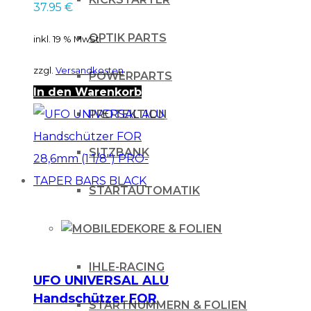
37.95
€
OPTIK PARTS
inkl. 19 % MwSt.
zzgl.
Versandkosten
POWERPARTS
In den Warenkorb
PROTEKTION
SITZBANK
STARTAUTOMATIK
DEKORE & FOLIEN
IHLE-RACING
UFO UNIVERSAL ALU
Handschützer FOR
STARTNUMMERN & FOLIEN