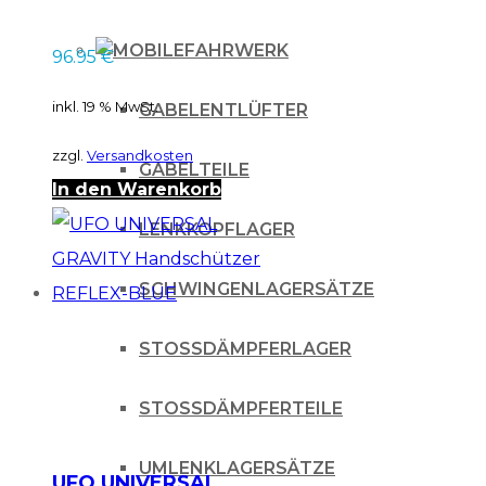
28,6mm (1 1/8″) PRO-
TAPER BARS BLACK
FAHRWERK
96.95
€
inkl. 19 % MwSt.
GABELENTLÜFTER
zzgl.
Versandkosten
GABELTEILE
In den Warenkorb
LENKKOPFLAGER
SCHWINGENLAGERSÄTZE
STOSSDÄMPFERLAGER
STOSSDÄMPFERTEILE
UMLENKLAGERSÄTZE
UFO UNIVERSAL