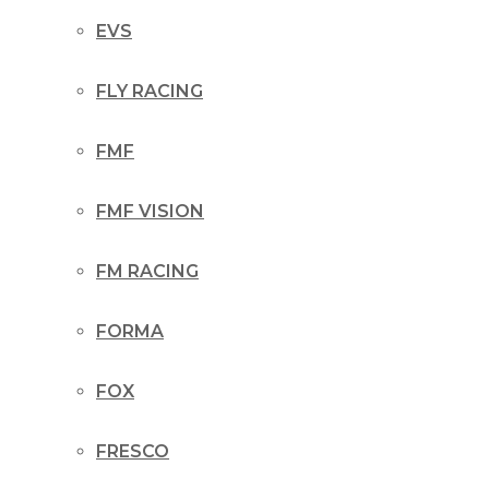
EVS
FLY RACING
FMF
FMF VISION
FM RACING
FORMA
FOX
FRESCO