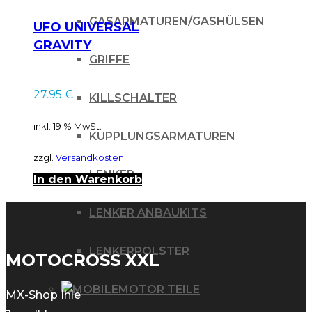
GASARMATUREN/GASHÜLSEN
UFO UNIVERSAL
GRAVITY
GRIFFE
Handschützer KX-
GREEN
27.95
€
KILLSCHALTER
inkl. 19 % MwSt.
KUPPLUNGSARMATUREN
zzgl.
Versandkosten
LENKER
In den Warenkorb
LENKER ANBAUKITS
LENKERPOLSTER
MOTOCROSS XXL
MOTOR TEILE
MX-Shop Ihle