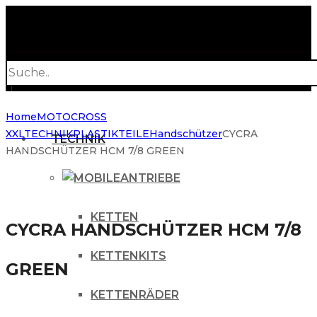
Products
search
Home
MOTOCROSS
XXL
TECHNIK
PLASTIKTEILE
Handschützer
CYCRA
TECHNIK
HANDSCHÜTZER HCM 7/8 GREEN
ANTRIEBE
KETTEN
CYCRA HANDSCHÜTZER HCM 7/8
KETTENKITS
GREEN
KETTENRÄDER