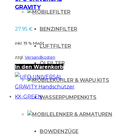
GRAVITY
FILTER
Handschützer
REFLEX-BLUE
BENZINFILTER
27.95
€
inkl. 19 % MwSt.
LUFTFILTER
zzgl.
Versandkosten
ÖLFILTER
In den Warenkorb
KÜHLER & WAPU KITS
WASSERPUMPENKITS
LENKER & ARMATUREN
BOWDENZÜGE