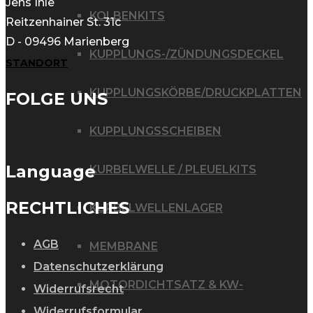
Jens Ihle
KOLBENKITS
Reitzenhainer St. 31c
D - 09496 Marienberg
KUPPLUNGS-/ZÜNDUNGSDECKEL
STANDORT
KUPPLUNGSKÖRBE/DRUCKPLATTEN
FOLGE UNS
KUPPLUNGSSCHEIBEN
Language
KURBELWELLE / PLEUELKITS
RECHTLICHES
KURBELWELLENLAGER
AGB
MEMBRANE
Datenschutzerklärung
MOTORDICHTSATZ & KW-
Widerrufsrecht
Widerrufsformular