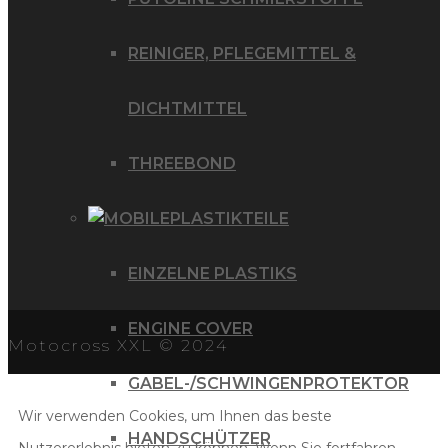
REINIGER, PFLEGEMITTEL &
DICHTMITTEL
THREEBOND
PLASTIKTEILE
EINZELNE PLASTIKS
ENGINE COVER
Motocross XXL © 2024
GABEL-/SCHWINGENPROTEKTOR
Wir verwenden Cookies, um Ihnen das beste
HANDSCHÜTZER
Nutzererlebnis bieten zu können. Wenn Sie fortfahren,