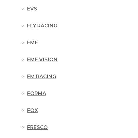
EVS
FLY RACING
FMF
FMF VISION
FM RACING
FORMA
FOX
FRESCO