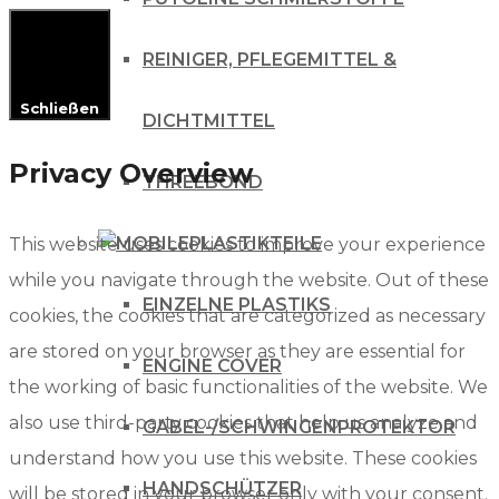
REINIGER, PFLEGEMITTEL &
Schließen
DICHTMITTEL
Privacy Overview
THREEBOND
PLASTIKTEILE
This website uses cookies to improve your experience
while you navigate through the website. Out of these
EINZELNE PLASTIKS
cookies, the cookies that are categorized as necessary
are stored on your browser as they are essential for
ENGINE COVER
the working of basic functionalities of the website. We
also use third-party cookies that help us analyze and
GABEL-/SCHWINGENPROTEKTOR
understand how you use this website. These cookies
HANDSCHÜTZER
will be stored in your browser only with your consent.