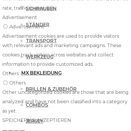
rate, traffic source, etc.
SCHRAUBEN
Advertisement
STÄNDER
Advertisement
Advertisement cookies are used to provide visitors
TRANSPORT
with relevant ads and marketing campaigns. These
cookies track visitors across websites and collect
WERKZEUG
information to provide customized ads.
MX BEKLEIDUNG
Others
Others
BRILLEN & ZUBEHÖR
Other uncategorized cookies are those that are being
analyzed and have not been classified into a category
COMBOS
as yet.
SPEICHERN & AKZEPTIEREN
JERSEY