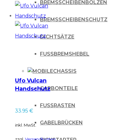
BREMSSCHEIBENBOLZEN
BREMSSCHEIBENSCHUTZ
DICHTSÄTZE
FUSSBREMSHEBEL
CHASSIS
Ufo Vulcan
Handschutz
CARBONTEILE
FUSSRASTEN
33.95
€
GABELBRÜCKEN
inkl. MwSt.
zzgl.
Versandkosten
KICKSTARTER