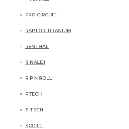
PRO CIRCUIT
RAPTOR TITANIUM
RENTHAL
RINALDI
RIP N ROLL
RTECH
S-TECH
SCOTT