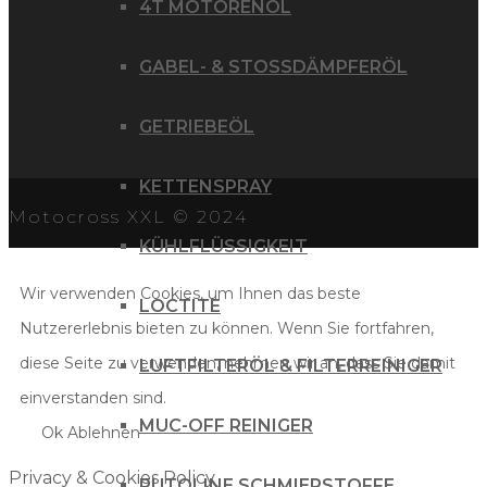
4T MOTORENÖL
GABEL- & STOSSDÄMPFERÖL
GETRIEBEÖL
KETTENSPRAY
Motocross XXL © 2024
KÜHLFLÜSSIGKEIT
Wir verwenden Cookies, um Ihnen das beste
LOCTITE
Nutzererlebnis bieten zu können. Wenn Sie fortfahren,
diese Seite zu verwenden, nehmen wir an, dass Sie damit
LUFTFILTERÖL & FILTERREINIGER
einverstanden sind.
MUC-OFF REINIGER
Ok
Ablehnen
Privacy & Cookies Policy
PUTOLINE SCHMIERSTOFFE