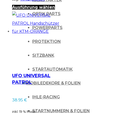
Dieses
Ausführung wählen
OPTIK PARTS
Produkt
weist
POWERPARTS
mehrere
Varianten
PROTEKTION
auf.
Die
SITZBANK
Optionen
STARTAUTOMATIK
können
UFO UNIVERSAL
auf
PATROL
DEKORE & FOLIEN
der
Handschützer für
KTM-ORANGE
Produktseite
IHLE-RACING
38.95
€
gewählt
STARTNUMMERN & FOLIEN
inkl. 19 % MwSt.
werden