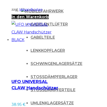
zzgl.
Versandkosten
FAHRWERK
In den Warenkorb
GABELENTLÜFTER
GABELTEILE
LENKKOPFLAGER
SCHWINGENLAGERSÄTZE
STOSSDÄMPFERLAGER
UFO UNIVERSAL
CLAW Handschützer
STOSSDÄMPFERTEILE
BLACK
UMLENKLAGERSÄTZE
38.95
€