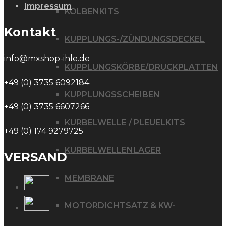
Impressum
KOLBENKITS
Kontakt
KUPPLUNGS-/ZÜNDUNGSDECKEL
info@mxshop-ihle.de
KUPPLUNGSKÖRBE/DRUCKPLATTEN
+49 (0) 3735 6092184
KUPPLUNGSSCHEIBEN
+49 (0) 3735 6607266
KURBELWELLE / PLEUELKITS
+49 (0) 174 9279725
KURBELWELLENLAGER
VERSAND
MEMBRANE
MOTORDICHTSATZ & KW-