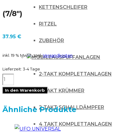
KETTENSCHLEIFER
(7/8″)
RITZEL
37.95
€
ZUBEHÖR
inkl. 19 % MwSt.
zzgl.
Versandkosten
AUSPUFFANLAGEN
Lieferzeit:
3-4 Tage
2-TAKT KOMPLETTANLAGEN
UFO
REPLACEMENT
2-TAKT KRÜMMER
In den Warenkorb
MOUNTING
2-TAKT SCHALLDÄMPFER
KIT
Ähnliche Produkte
FOR
4 TAKT KOMPLETTANLAGEN
Handschützer