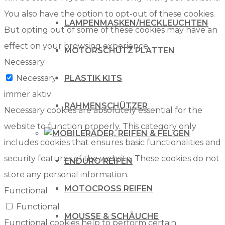
You also have the option to opt-out of these cookies.
LAMPENMASKEN/HECKLEUCHTEN
But opting out of some of these cookies may have an
effect on your browsing experience.
MOTORSCHUTZ PLATTEN
Necessary
Necessary
PLASTIK KITS
immer aktiv
RAHMENSCHÜTZER
Necessary cookies are absolutely essential for the
website to function properly. This category only
RÄDER, REIFEN & FELGEN
includes cookies that ensures basic functionalities and
security features of the website. These cookies do not
ENDURO REIFEN
store any personal information.
MOTOCROSS REIFEN
Functional
Functional
MOUSSE & SCHÄUCHE
Functional cookies help to perform certain