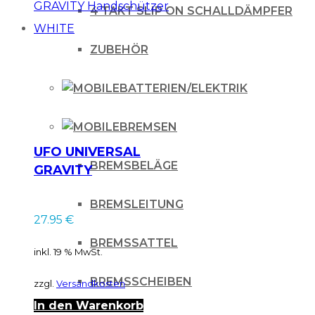
22mm
4 TAKT SLIP ON SCHALLDÄMPFER
(7/8")
Menge
ZUBEHÖR
BATTERIEN/ELEKTRIK
BREMSEN
UFO UNIVERSAL
BREMSBELÄGE
GRAVITY
Handschützer
BREMSLEITUNG
WHITE
27.95
€
BREMSSATTEL
inkl. 19 % MwSt.
BREMSSCHEIBEN
zzgl.
Versandkosten
In den Warenkorb