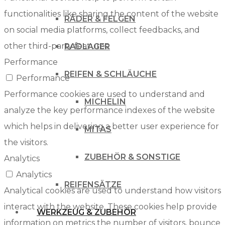
functionalities like sharing the content of the website
RÄDER & FELGEN
on social media platforms, collect feedbacks, and
other third-party features.
RADLAGER
Performance
REIFEN & SCHLÄUCHE
Performance
Performance cookies are used to understand and
MICHELIN
analyze the key performance indexes of the website
which helps in delivering a better user experience for
MITAS
the visitors.
ZUBEHÖR & SONSTIGE
Analytics
Analytics
REIFENSÄTZE
Analytical cookies are used to understand how visitors
interact with the website. These cookies help provide
WERKZEUG & ZUBEHÖR
information on metrics the number of visitors, bounce