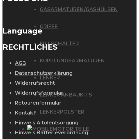
GASARMATUREN/GASHÜLSEN
GRIFFE
Language
KILLSCHALTER
RECHTLICHES
KUPPLUNGSARMATUREN
AGB
Datenschutzerklärung
LENKER
Widerrufsrecht
Widerrufsformular
LENKER ANBAUKITS
Retourenformular
LENKERPOLSTER
Kontakt
Hinweis Altölentsorgung
MOTOR TEILE
Hinweis Batterieverordnung