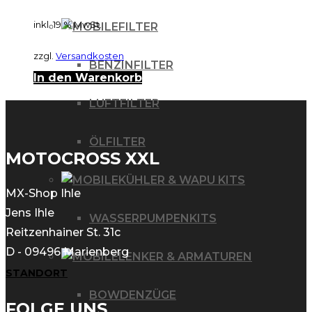
inkl. 19 % MwSt.
FILTER
zzgl.
Versandkosten
BENZINFILTER
In den Warenkorb
LUFTFILTER
ÖLFILTER
MOTOCROSS XXL
KÜHLER & WAPU KITS
MX-Shop Ihle
Jens Ihle
WASSERPUMPENKITS
Reitzenhainer St. 31c
D - 09496 Marienberg
LENKER & ARMATUREN
STANDORT
BOWDENZÜGE
FOLGE UNS