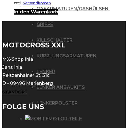
zzgl.
Versandkosten
GASARMATUREN/GASHÜLSEN
In den Warenkorb
GRIFFE
KILLSCHALTER
MOTOCROSS XXL
KUPPLUNGSARMATUREN
MX-Shop Ihle
Jens Ihle
LENKER
Reitzenhainer St. 31c
D - 09496 Marienberg
LENKER ANBAUKITS
STANDORT
LENKERPOLSTER
FOLGE UNS
MOTOR TEILE