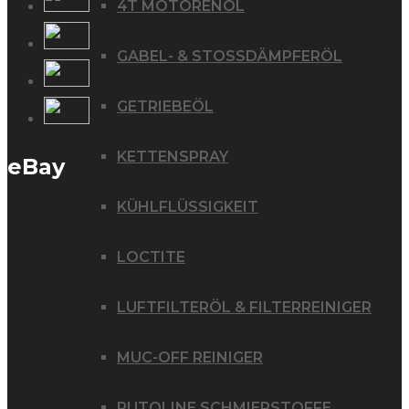
4T MOTORENÖL
GABEL- & STOSSDÄMPFERÖL
GETRIEBEÖL
KETTENSPRAY
eBay
KÜHLFLÜSSIGKEIT
LOCTITE
LUFTFILTERÖL & FILTERREINIGER
MUC-OFF REINIGER
PUTOLINE SCHMIERSTOFFE