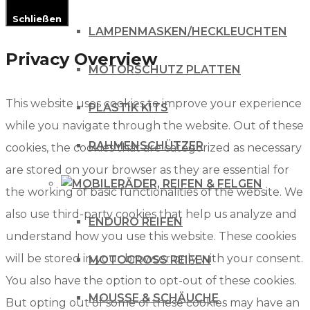
Schließen
LAMPENMASKEN/HECKLEUCHTEN
Privacy Overview
MOTORSCHUTZ PLATTEN
This website uses cookies to improve your experience
PLASTIK KITS
while you navigate through the website. Out of these
RAHMENSCHÜTZER
cookies, the cookies that are categorized as necessary
are stored on your browser as they are essential for
RÄDER, REIFEN & FELGEN
the working of basic functionalities of the website. We
also use third-party cookies that help us analyze and
ENDURO REIFEN
understand how you use this website. These cookies
will be stored in your browser only with your consent.
MOTOCROSS REIFEN
You also have the option to opt-out of these cookies.
MOUSSE & SCHÄUCHE
But opting out of some of these cookies may have an