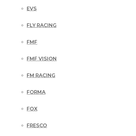
EVS
FLY RACING
FMF
FMF VISION
FM RACING
FORMA
FOX
FRESCO