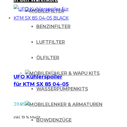
FILTER
BENZINFILTER
LUFTFILTER
ÖLFILTER
KÜHLER & WAPU KITS
UFO Kühlerspoiler
für KTM SX 85 04-05
WASSERPUMPENKITS
BLACK
39.95
€
LENKER & ARMATUREN
inkl. 19 % MwSt.
BOWDENZÜGE