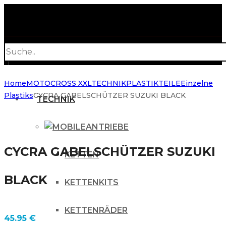
Products
search
Home
MOTOCROSS XXL
TECHNIK
PLASTIKTEILE
Einzelne
Plastiks
CYCRA GABELSCHÜTZER SUZUKI BLACK
TECHNIK
ANTRIEBE
CYCRA GABELSCHÜTZER SUZUKI
KETTEN
BLACK
KETTENKITS
KETTENRÄDER
45.95
€