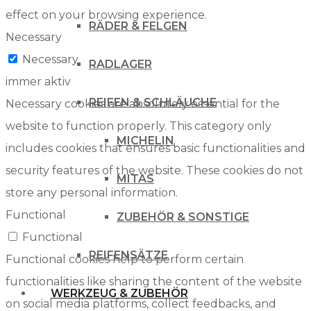
effect on your browsing experience.
RÄDER & FELGEN
Necessary
Necessary
RADLAGER
immer aktiv
REIFEN & SCHLÄUCHE
Necessary cookies are absolutely essential for the
website to function properly. This category only
MICHELIN
includes cookies that ensures basic functionalities and
security features of the website. These cookies do not
MITAS
store any personal information.
Functional
ZUBEHÖR & SONSTIGE
Functional
REIFENSÄTZE
Functional cookies help to perform certain
functionalities like sharing the content of the website
WERKZEUG & ZUBEHÖR
on social media platforms, collect feedbacks, and