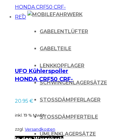
FAHRWERK
GABELENTLÜFTER
GABELTEILE
LENKKOPFLAGER
UFO Kühlerspoiler
HONDA CRF50 CRF-
SCHWINGENLAGERSÄTZE
RED
STOSSDÄMPFERLAGER
20.95
€
inkl. 19 % MwSt.
STOSSDÄMPFERTEILE
zzgl.
Versandkosten
UMLENKLAGERSÄTZE
In den Warenkorb