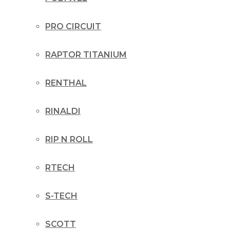
PRO CIRCUIT
RAPTOR TITANIUM
RENTHAL
RINALDI
RIP N ROLL
RTECH
S-TECH
SCOTT