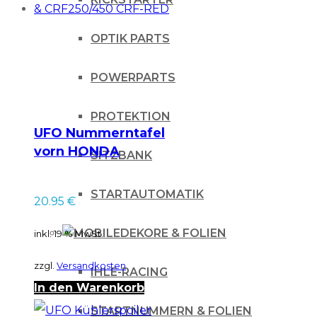
OPTIK PARTS
POWERPARTS
PROTEKTION
UFO Nummerntafel
vorn HONDA
SITZBANK
CR125/250 &
CRF250/450 CRF-
STARTAUTOMATIK
20.95
€
RED
DEKORE & FOLIEN
inkl. 19 % MwSt.
zzgl.
Versandkosten
IHLE-RACING
In den Warenkorb
STARTNUMMERN & FOLIEN