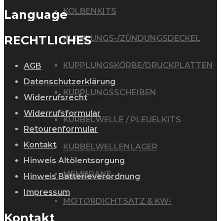
KOLBENKITS
Language
RECHTLICHES
KUPPLUNGS-/ZÜNDUNGSDECKEL
KUPPLUNGSKÖRBE/DRUCKPLATTEN
AGB
Datenschutzerklärung
KUPPLUNGSSCHEIBEN
Widerrufsrecht
Widerrufsformular
KURBELWELLE / PLEUELKITS
Retourenformular
Kontakt
KURBELWELLENLAGER
Hinweis Altölentsorgung
MEMBRANE
Hinweis Batterieverordnung
Impressum
MOTORDICHTSATZ & KW-
Kontakt