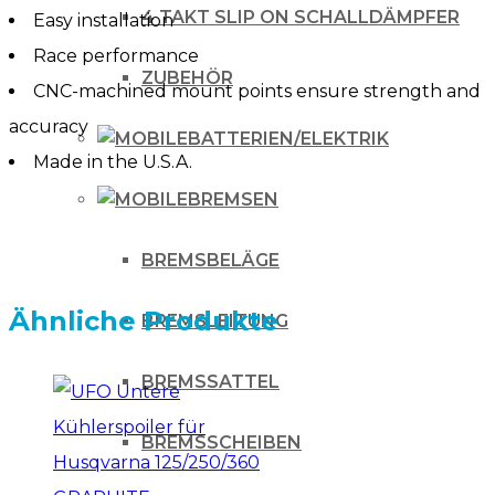
4 TAKT SLIP ON SCHALLDÄMPFER
Easy installation
Race performance
ZUBEHÖR
CNC-machined mount points ensure strength and
accuracy
BATTERIEN/ELEKTRIK
Made in the U.S.A.
BREMSEN
BREMSBELÄGE
Ähnliche Produkte
BREMSLEITUNG
BREMSSATTEL
BREMSSCHEIBEN