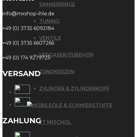
SIMMERRINGE
info@mxshop-ihle.de
TUNING
+49 (0) 3735 6092184
VENTILE
+49 (0) 3735 6607266
VERGASER/ZUBEHÖR
+49 (0) 174 9279725
ZÜNDKERZEN
VERSAND
ZYLINDER & ZYLINDERKOPF
ÖLE & SCHMIERSTOFFE
ZAHLUNG
2T MISCHÖL