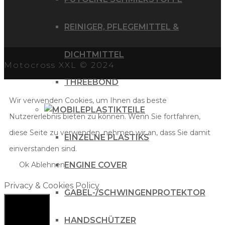
REINIGER, PFLEGEMITTEL &
DICHTMITTEL
Motocross XXL © 2024
THREEBOND
Wir verwenden Cookies, um Ihnen das beste
PLASTIKTEILE
Nutzererlebnis bieten zu können. Wenn Sie fortfahren,
diese Seite zu verwenden, nehmen wir an, dass Sie damit
EINZELNE PLASTIKS
einverstanden sind.
Ok
Ablehnen
ENGINE COVER
Privacy & Cookies Policy
GABEL-/SCHWINGENPROTEKTOR
HANDSCHÜTZER