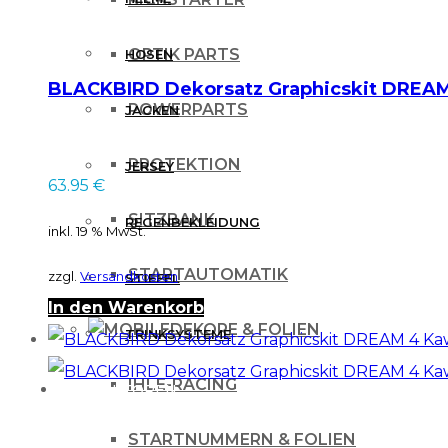
OPTIK PARTS
HOSEN
BLACKBIRD Dekorsatz Graphicskit DREAM
POWERPARTS
JACKEN
PROTEKTION
JERSEY
63.95
€
SITZBANK
REGENBEKLEIDUNG
inkl. 19 % MwSt.
STARTAUTOMATIK
zzgl.
Versandkosten
STIEFEL
In den Warenkorb
DEKORE & FOLIEN
TRINKSYSTEME
IHLE-RACING
PROTEKTOREN
STARTNUMMERN & FOLIEN