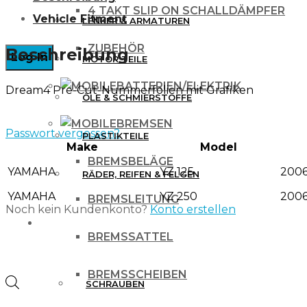
4 TAKT SLIP ON SCHALLDÄMPFER
Vehicle Fitment
LENKER & ARMATUREN
ZUBEHÖR
Beschreibung
MOTOR TEILE
BATTERIEN/ELEKTRIK
Dream4 Pre-Cut-Nummerfolien mit Grafiken
ÖLE & SCHMIERSTOFFE
BREMSEN
Passwort vergessen?
PLASTIKTEILE
Make
Model
BREMSBELÄGE
YAMAHA
YZ 125
2006
RÄDER, REIFEN & FELGEN
YAMAHA
YZ 250
2006
BREMSLEITUNG
Noch kein Kundenkonto?
Konto erstellen
WERKZEUG & ZUBEHÖR
BREMSSATTEL
BREMSSCHEIBEN
Products
SCHRAUBEN