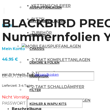
KETTENSCHLEIFER
AUSPUFFANLAGEN
BLACKBIRD PRE
RITZEL
BATTERIEN/ELEKTRIK
Login
Nummernfolien Y
ZUBEHÖR
BREMSEN
AUSPUFFANLAGEN
Mein Konto
CHASSIS
46.95
€
2-TAKT KOMPLETTANLAGEN
DEKORE & FOLIEN
2-TAKT KRÜMMER
inkl. 19 % MwSt.
zzgl.
Versandkosten
BENUTZERNAME
FAHRWERK
Lieferzeit:
3-4 Tage
2-TAKT SCHALLDÄMPFER
FILTER
Nicht Vorrätig
4 TAKT KOMPLETTANLAGEN
PASSWORT
KÜHLER & WAPU KITS
Beschreibung