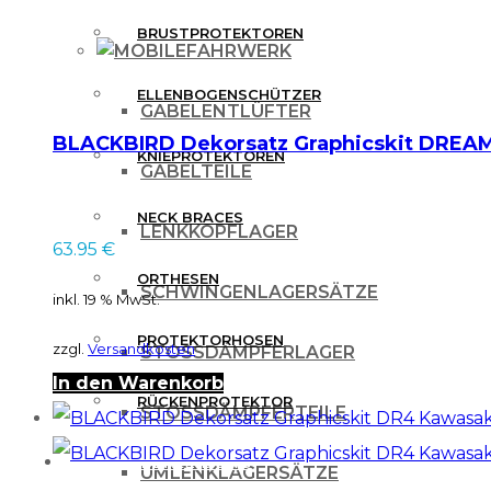
BRUSTPROTEKTOREN
FAHRWERK
ELLENBOGENSCHÜTZER
GABELENTLÜFTER
BLACKBIRD Dekorsatz Graphicskit DREAM
KNIEPROTEKTOREN
GABELTEILE
NECK BRACES
LENKKOPFLAGER
63.95
€
ORTHESEN
SCHWINGENLAGERSÄTZE
inkl. 19 % MwSt.
PROTEKTORHOSEN
zzgl.
Versandkosten
STOSSDÄMPFERLAGER
In den Warenkorb
RÜCKENPROTEKTOR
STOSSDÄMPFERTEILE
FREIZEITBEKLEIDUNG
UMLENKLAGERSÄTZE