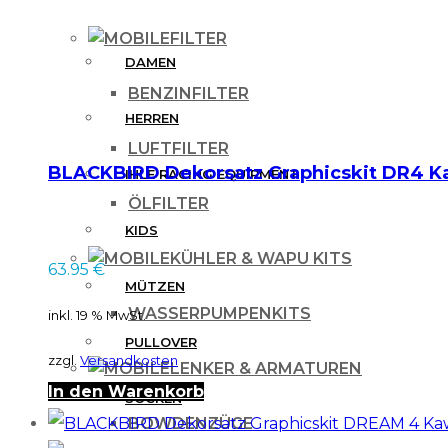
FILTER
DAMEN
BENZINFILTER
HERREN
LUFTFILTER
BLACKBIRD Dekorsatz Graphicskit DR4 Ka
IHLE RACING EQUIPMENT
ÖLFILTER
KIDS
KÜHLER & WAPU KITS
63.95
€
MÜTZEN
WASSERPUMPENKITS
inkl. 19 % MwSt.
PULLOVER
zzgl.
Versandkosten
LENKER & ARMATUREN
In den Warenkorb
SOCKEN
BOWDENZÜGE