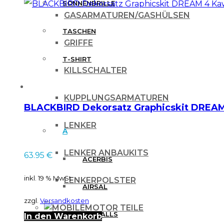
SONNENBRILLE
GASARMATUREN/GASHÜLSEN
TASCHEN
GRIFFE
T-SHIRT
KILLSCHALTER
MARKEN
KUPPLUNGSARMATUREN
BLACKBIRD Dekorsatz Graphicskit DREAM 
LENKER
A
LENKER ANBAUKITS
63.95
€
ACERBIS
inkl. 19 % MwSt.
LENKERPOLSTER
AIRSAL
zzgl.
Versandkosten
MOTOR TEILE
ALLBALLS
In den Warenkorb