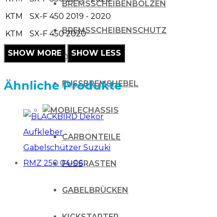
BREMSSCHEIBENBOLZEN
KTM
SX-F 450
2019 - 2020
BREMSSCHEIBENSCHUTZ
KTM
SX-F 450
2020
DICHTSÄTZE
Ähnliche Produkte
FUSSBREMSHEBEL
CHASSIS
CARBONTEILE
FUSSRASTEN
GABELBRÜCKEN
KICKSTARTER