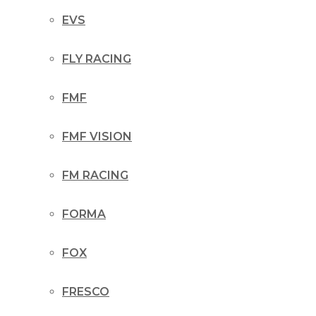
EVS
FLY RACING
FMF
FMF VISION
FM RACING
FORMA
FOX
FRESCO