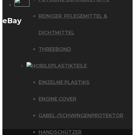
REINIGER, PFLEGEMITTEL &
eBay
DICHTMITTEL
THREEBOND
PLASTIKTEILE
EINZELNE PLASTIKS
ENGINE COVER
GABEL-/SCHWINGENPROTEKTOR
HANDSCHÜTZER