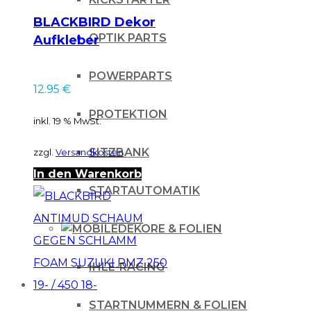
BLACKBIRD Dekor
OPTIK PARTS
Aufkleber
Gabelschützer
Suzuki RMZ 250 04-
POWERPARTS
12.95
€
06
PROTEKTION
inkl. 19 % MwSt.
SITZBANK
zzgl.
Versandkosten
In den Warenkorb
STARTAUTOMATIK
DEKORE & FOLIEN
IHLE-RACING
STARTNUMMERN & FOLIEN