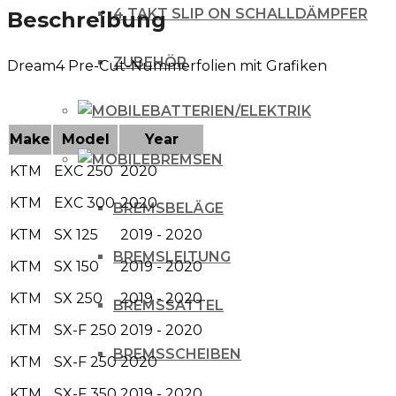
4 TAKT SLIP ON SCHALLDÄMPFER
Beschreibung
ZUBEHÖR
Dream4 Pre-Cut-Nummerfolien mit Grafiken
BATTERIEN/ELEKTRIK
Make
Model
Year
BREMSEN
KTM
EXC 250
2020
KTM
EXC 300
2020
BREMSBELÄGE
KTM
SX 125
2019 - 2020
BREMSLEITUNG
KTM
SX 150
2019 - 2020
KTM
SX 250
2019 - 2020
BREMSSATTEL
KTM
SX-F 250
2019 - 2020
BREMSSCHEIBEN
KTM
SX-F 250
2020
KTM
SX-F 350
2019 - 2020