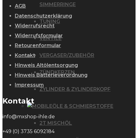
SIMMERRINGE
AGB
Datenschutzerklärung
TUNING
Widerrufsrecht
Widerrufsformular
VENTILE
Retourenformular
Kontakt
VERGASER/ZUBEHÖR
Hinweis Altölentsorgung
ZÜNDKERZEN
Hinweis Batterieverordnung
Impressum
ZYLINDER & ZYLINDERKOPF
Kontakt
ÖLE & SCHMIERSTOFFE
info@mxshop-ihle.de
2T MISCHÖL
+49 (0) 3735 6092184