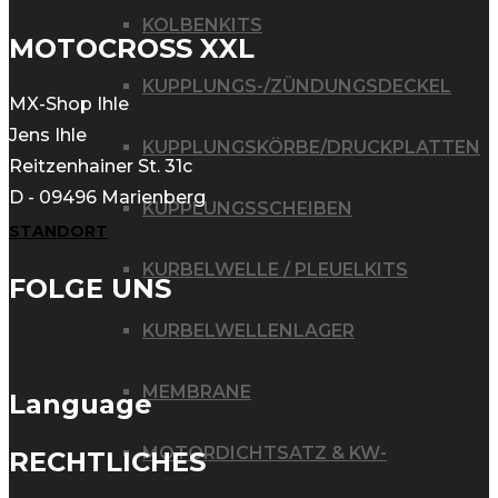
KOLBENKITS
MOTOCROSS XXL
KUPPLUNGS-/ZÜNDUNGSDECKEL
MX-Shop Ihle
Jens Ihle
KUPPLUNGSKÖRBE/DRUCKPLATTEN
Reitzenhainer St. 31c
D - 09496 Marienberg
KUPPLUNGSSCHEIBEN
STANDORT
KURBELWELLE / PLEUELKITS
FOLGE UNS
KURBELWELLENLAGER
MEMBRANE
Language
MOTORDICHTSATZ & KW-
RECHTLICHES