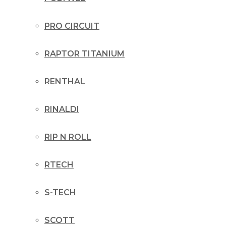
PRO CIRCUIT
RAPTOR TITANIUM
RENTHAL
RINALDI
RIP N ROLL
RTECH
S-TECH
SCOTT