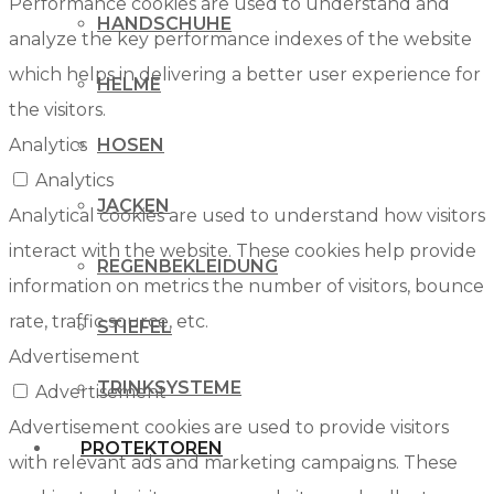
Performance cookies are used to understand and
HANDSCHUHE
analyze the key performance indexes of the website
which helps in delivering a better user experience for
HELME
the visitors.
Analytics
HOSEN
Analytics
JACKEN
Analytical cookies are used to understand how visitors
interact with the website. These cookies help provide
REGENBEKLEIDUNG
information on metrics the number of visitors, bounce
rate, traffic source, etc.
STIEFEL
Advertisement
TRINKSYSTEME
Advertisement
Advertisement cookies are used to provide visitors
PROTEKTOREN
with relevant ads and marketing campaigns. These