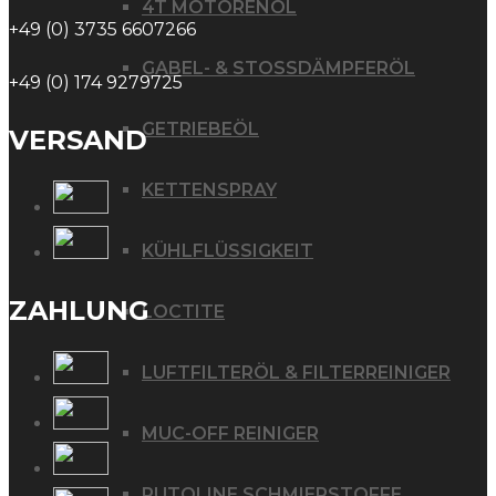
4T MOTORENÖL
+49 (0) 3735 6607266
GABEL- & STOSSDÄMPFERÖL
+49 (0) 174 9279725
GETRIEBEÖL
VERSAND
KETTENSPRAY
KÜHLFLÜSSIGKEIT
ZAHLUNG
LOCTITE
LUFTFILTERÖL & FILTERREINIGER
MUC-OFF REINIGER
PUTOLINE SCHMIERSTOFFE