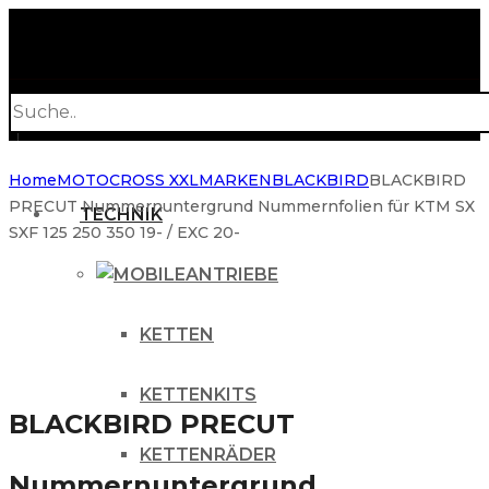
Products
search
Home
MOTOCROSS XXL
MARKEN
BLACKBIRD
BLACKBIRD
PRECUT Nummernuntergrund Nummernfolien für KTM SX
TECHNIK
SXF 125 250 350 19- / EXC 20-
ANTRIEBE
KETTEN
KETTENKITS
BLACKBIRD PRECUT
KETTENRÄDER
Nummernuntergrund