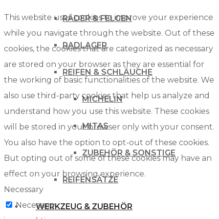
This website uses cookies to improve your experience
RÄDER & FELGEN
while you navigate through the website. Out of these
RADLAGER
cookies, the cookies that are categorized as necessary
are stored on your browser as they are essential for
REIFEN & SCHLÄUCHE
the working of basic functionalities of the website. We
also use third-party cookies that help us analyze and
MICHELIN
understand how you use this website. These cookies
MITAS
will be stored in your browser only with your consent.
You also have the option to opt-out of these cookies.
ZUBEHÖR & SONSTIGE
But opting out of some of these cookies may have an
effect on your browsing experience.
REIFENSÄTZE
Necessary
Necessary
WERKZEUG & ZUBEHÖR