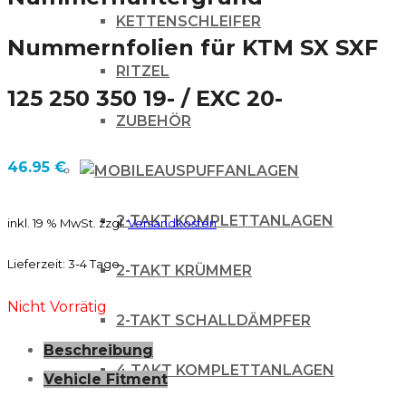
KETTENSCHLEIFER
Nummernfolien für KTM SX SXF
RITZEL
125 250 350 19- / EXC 20-
ZUBEHÖR
46.95
€
AUSPUFFANLAGEN
2-TAKT KOMPLETTANLAGEN
inkl. 19 % MwSt.
zzgl.
Versandkosten
Lieferzeit:
3-4 Tage
2-TAKT KRÜMMER
Nicht Vorrätig
2-TAKT SCHALLDÄMPFER
Beschreibung
4 TAKT KOMPLETTANLAGEN
Vehicle Fitment