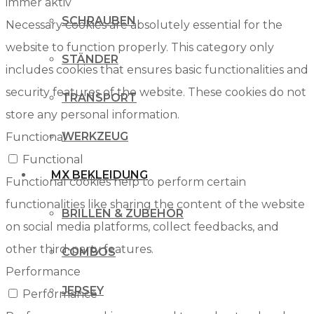
immer aktiv
SCHRAUBEN
Necessary cookies are absolutely essential for the
website to function properly. This category only
STÄNDER
includes cookies that ensures basic functionalities and
security features of the website. These cookies do not
TRANSPORT
store any personal information.
WERKZEUG
Functional
Functional
MX BEKLEIDUNG
Functional cookies help to perform certain
functionalities like sharing the content of the website
BRILLEN & ZUBEHÖR
on social media platforms, collect feedbacks, and
other third-party features.
COMBOS
Performance
JERSEY
Performance