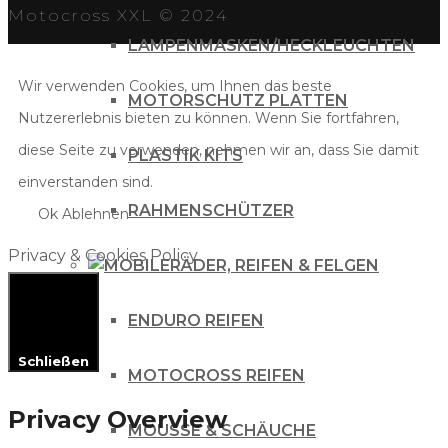
Motocross XXL © 2024
LAMPENMASKEN/HECKLEUCHTEN
Wir verwenden Cookies, um Ihnen das beste
MOTORSCHUTZ PLATTEN
Nutzererlebnis bieten zu können. Wenn Sie fortfahren,
diese Seite zu verwenden, nehmen wir an, dass Sie damit
PLASTIK KITS
einverstanden sind.
RAHMENSCHÜTZER
Ok
Ablehnen
Privacy & Cookies Policy
RÄDER, REIFEN & FELGEN
ENDURO REIFEN
Schließen
MOTOCROSS REIFEN
Privacy Overview
MOUSSE & SCHÄUCHE