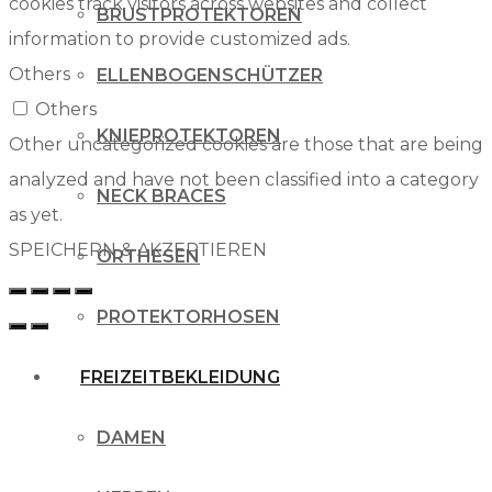
cookies track visitors across websites and collect
BRUSTPROTEKTOREN
information to provide customized ads.
Others
ELLENBOGENSCHÜTZER
Others
KNIEPROTEKTOREN
Other uncategorized cookies are those that are being
analyzed and have not been classified into a category
NECK BRACES
as yet.
SPEICHERN & AKZEPTIEREN
ORTHESEN
PROTEKTORHOSEN
FREIZEITBEKLEIDUNG
DAMEN