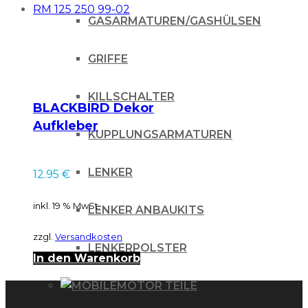
GASARMATUREN/GASHÜLSEN
GRIFFE
KILLSCHALTER
BLACKBIRD Dekor
Aufkleber
KUPPLUNGSARMATUREN
Gabelschützer
Suzuki RM 125 250
LENKER
12.95
€
99-02
inkl. 19 % MwSt.
LENKER ANBAUKITS
zzgl.
Versandkosten
LENKERPOLSTER
In den Warenkorb
MOTOR TEILE