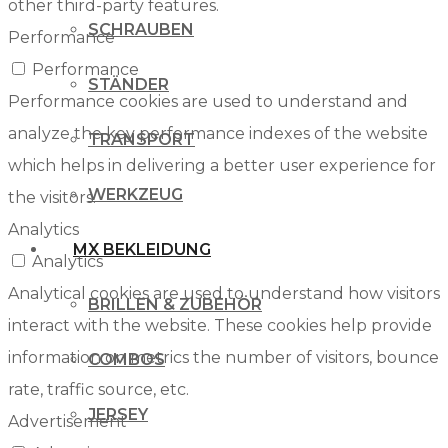
other third-party features.
SCHRAUBEN
Performance
Performance
STÄNDER
Performance cookies are used to understand and
analyze the key performance indexes of the website
TRANSPORT
which helps in delivering a better user experience for
WERKZEUG
the visitors.
Analytics
MX BEKLEIDUNG
Analytics
Analytical cookies are used to understand how visitors
BRILLEN & ZUBEHÖR
interact with the website. These cookies help provide
information on metrics the number of visitors, bounce
COMBOS
rate, traffic source, etc.
JERSEY
Advertisement