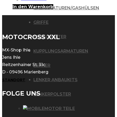
In den Warenkorb
GASARMATUREN/GASHÜLSEN
GRIFFE
MOTOCROSS XXL
KILLSCHALTER
MX-Shop Ihle
KUPPLUNGSARMATUREN
Jens Ihle
Reitzenhainer St. 31c
LENKER
D - 09496 Marienberg
LENKER ANBAUKITS
STANDORT
FOLGE UNS
LENKERPOLSTER
MOTOR TEILE