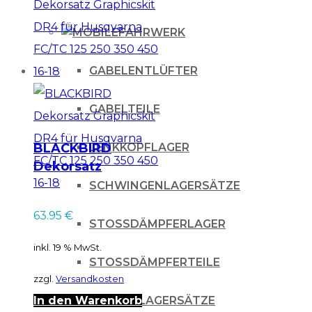
FAHRWERK
GABELENTLÜFTER
GABELTEILE
LENKKOPFLAGER
BLACKBIRD
Dekorsatz
Graphicskit DR4 für
SCHWINGENLAGERSÄTZE
Husqvarna FC/TC
63.95
€
125 250 350 450 16-
STOSSDÄMPFERLAGER
18
inkl. 19 % MwSt.
STOSSDÄMPFERTEILE
zzgl.
Versandkosten
UMLENKLAGERSÄTZE
In den Warenkorb