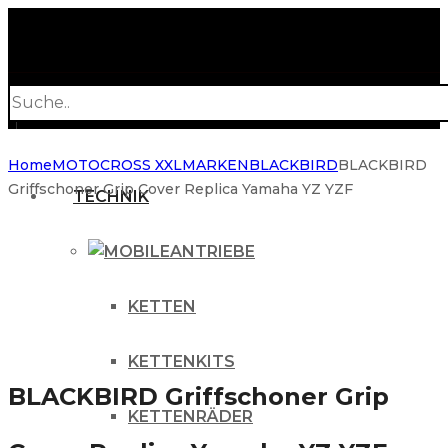
Products
search
Home
MOTOCROSS XXL
MARKEN
BLACKBIRD
BLACKBIRD
Griffschoner Grip Cover Replica Yamaha YZ YZF
TECHNIK
ANTRIEBE
KETTEN
KETTENKITS
BLACKBIRD Griffschoner Grip
KETTENRÄDER