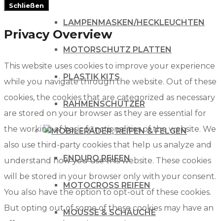
Schließen
LAMPENMASKEN/HECKLEUCHTEN
Privacy Overview
MOTORSCHUTZ PLATTEN
This website uses cookies to improve your experience
PLASTIK KITS
while you navigate through the website. Out of these
cookies, the cookies that are categorized as necessary
RAHMENSCHÜTZER
are stored on your browser as they are essential for
the working of basic functionalities of the website. We
RÄDER, REIFEN & FELGEN
also use third-party cookies that help us analyze and
ENDURO REIFEN
understand how you use this website. These cookies
will be stored in your browser only with your consent.
MOTOCROSS REIFEN
You also have the option to opt-out of these cookies.
But opting out of some of these cookies may have an
MOUSSE & SCHÄUCHE