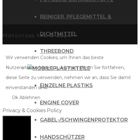
REINIGER, PFLEGEMITTEL &
DICHTMITTEL
Motocross XXL © 2024
THREEBOND
Wir verwenden Cookies, um Ihnen das beste
Nutzererlebnis bieten zu können. Wenn Sie fortfahren,
PLASTIKTEILE
diese Seite zu verwenden, nehmen wir an, dass Sie damit
EINZELNE PLASTIKS
einverstanden sind.
Ok
Ablehnen
ENGINE COVER
Privacy & Cookies Policy
GABEL-/SCHWINGENPROTEKTOR
HANDSCHÜTZER