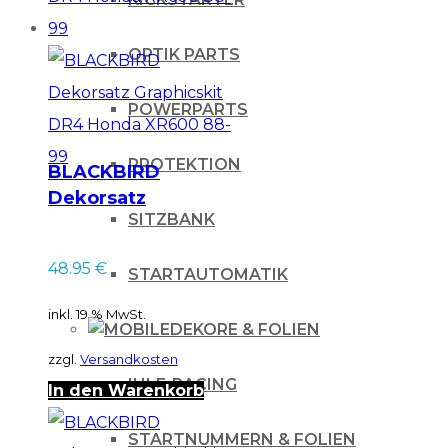
OPTIK PARTS
POWERPARTS
PROTEKTION
BLACKBIRD
Dekorsatz
SITZBANK
Graphicskit DR4
Honda XR600 88-99
48.95
€
STARTAUTOMATIK
inkl. 19 % MwSt.
DEKORE & FOLIEN
zzgl.
Versandkosten
IHLE-RACING
In den Warenkorb
STARTNUMMERN & FOLIEN