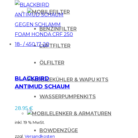
FILTER
BENZINFILTER
LUFTFILTER
ÖLFILTER
BLACKBIRD
KÜHLER & WAPU KITS
ANTIMUD SCHAUM
GEGEN SCHLAMM
WASSERPUMPENKITS
FOAM HONDA CRF
28.95
€
250 18- / 450 17-20
LENKER & ARMATUREN
inkl. 19 % MwSt.
BOWDENZÜGE
zzgl.
Versandkosten