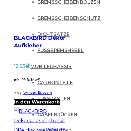
BREMSSCHEIBENBOLZEN
BREMSSCHEIBENSCHUTZ
DICHTSÄTZE
BLACKBIRD Dekor
Aufkleber
FUSSBREMSHEBEL
Gabelschützer
Suzuki RMZ 250 04-
12.95
€
CHASSIS
06
inkl. 19 % MwSt.
CARBONTEILE
zzgl.
Versandkosten
FUSSRASTEN
In den Warenkorb
GABELBRÜCKEN
KICKSTARTER