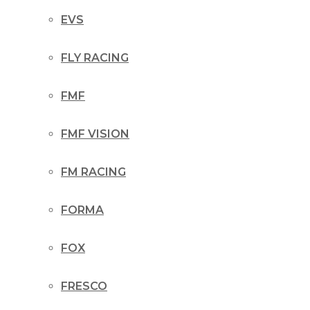
EVS
FLY RACING
FMF
FMF VISION
FM RACING
FORMA
FOX
FRESCO