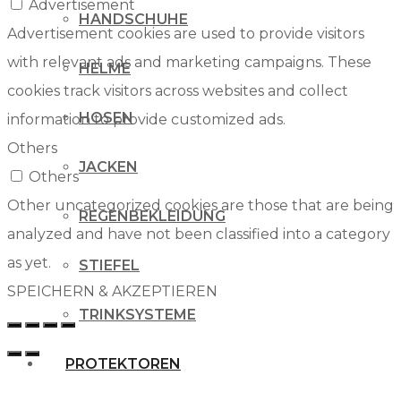
Advertisement
HANDSCHUHE
Advertisement cookies are used to provide visitors
with relevant ads and marketing campaigns. These
HELME
cookies track visitors across websites and collect
HOSEN
information to provide customized ads.
Others
JACKEN
Others
Other uncategorized cookies are those that are being
REGENBEKLEIDUNG
analyzed and have not been classified into a category
as yet.
STIEFEL
SPEICHERN & AKZEPTIEREN
TRINKSYSTEME
PROTEKTOREN