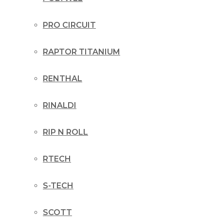
PRO CIRCUIT
RAPTOR TITANIUM
RENTHAL
RINALDI
RIP N ROLL
RTECH
S-TECH
SCOTT