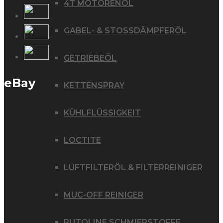
4T MOTORENÖL
GABEL- & STOSSDÄMPFERÖL
GETRIEBEÖL
eBay
KETTENSPRAY
KÜHLFLÜSSIGKEIT
LOCTITE
LUFTFILTERÖL & FILTERREINIGER
MUC-OFF REINIGER
PUTOLINE SCHMIERSTOFFE