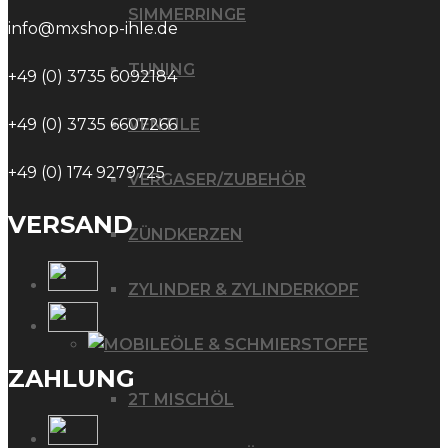
SIMMERRINGE
info@mxshop-ihle.de
TUNING
+49 (0) 3735 6092184
VENTILE
+49 (0) 3735 6607266
+49 (0) 174 9279725
VERGASER/ZUBEHÖR
VERSAND
ZÜNDKERZEN
ZYLINDER & ZYLINDERKOPF
ÖLE & SCHMIERSTOFFE
ZAHLUNG
2T MISCHÖL