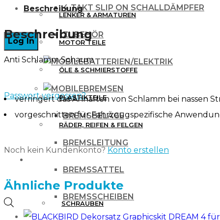
4 TAKT SLIP ON SCHALLDÄMPFER
Beschreibung
GEGEN
LENKER & ARMATUREN
SCHLAMM
Beschreibung
ZUBEHÖR
MOTOR TEILE
FOAM
Anti Schlamm Schaum
KAWASAKI
BATTERIEN/ELEKTRIK
ÖLE & SCHMIERSTOFFE
KXF
BREMSEN
250
Passwort vergessen?
PLASTIKTEILE
verringert das Anhaften von Schlamm bei nassen 
17-
vorgeschnitten für Fahrzeugspezifische Anwendu
BREMSBELÄGE
20
RÄDER, REIFEN & FELGEN
/
BREMSLEITUNG
Noch kein Kundenkonto?
Konto erstellen
450
WERKZEUG & ZUBEHÖR
BREMSSATTEL
16-
Ähnliche Produkte
18
BREMSSCHEIBEN
Menge
Products
SCHRAUBEN