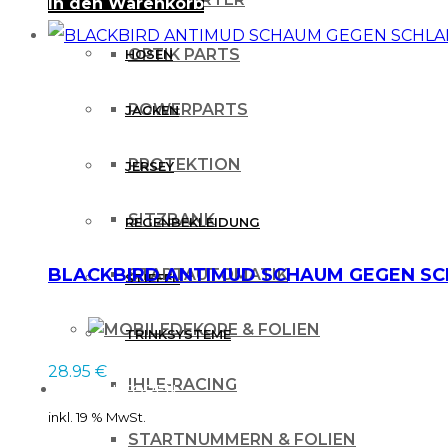
In den Warenkorb
OPTIK PARTS
HOSEN
POWERPARTS
JACKEN
PROTEKTION
JERSEY
SITZBANK
REGENBEKLEIDUNG
BLACKBIRD ANTIMUD SCHAUM GEGEN SCHL
STARTAUTOMATIK
STIEFEL
DEKORE & FOLIEN
TRINKSYSTEME
28.95
€
IHLE-RACING
PROTEKTOREN
inkl. 19 % MwSt.
STARTNUMMERN & FOLIEN