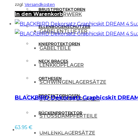
zzgl.
Versandkosten
BRUSTPROTEKTOREN
In den Warenkorb
FAHRWERK
ELLENBOGENSCHÜTZER
GABELENTLÜFTER
KNIEPROTEKTOREN
GABELTEILE
NECK BRACES
LENKKOPFLAGER
ORTHESEN
SCHWINGENLAGERSÄTZE
PROTEKTORHOSEN
BLACKBIRD Dekorsatz Graphicskit DREAM
STOSSDÄMPFERLAGER
RÜCKENPROTEKTOR
STOSSDÄMPFERTEILE
63.95
€
FREIZEITBEKLEIDUNG
UMLENKLAGERSÄTZE