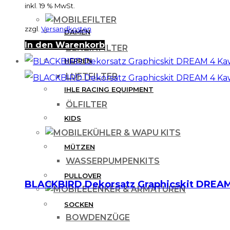
inkl. 19 % MwSt.
FILTER
zzgl.
Versandkosten
DAMEN
In den Warenkorb
BENZINFILTER
HERREN
LUFTFILTER
IHLE RACING EQUIPMENT
ÖLFILTER
KIDS
KÜHLER & WAPU KITS
MÜTZEN
WASSERPUMPENKITS
PULLOVER
BLACKBIRD Dekorsatz Graphicskit DREAM 
LENKER & ARMATUREN
SOCKEN
BOWDENZÜGE