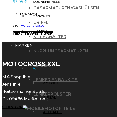
63.95
€
SONNENBRILLE
GASARMATUREN/GASHÜLSEN
inkl. 19 % MwSt.
TASCHEN
GRIFFE
zzgl.
Versandkosten
T-SHIRT
In den Warenkorb
KILLSCHALTER
MARKEN
KUPPLUNGSARMATUREN
MOTOCROSS XXL
LENKER
A
MX-Shop Ihle
LENKER ANBAUKITS
ACERBIS
Jens Ihle
Reitzenhainer St. 31c
LENKERPOLSTER
AIRSAL
D - 09496 Marienberg
STANDORT
MOTOR TEILE
ALLBALLS