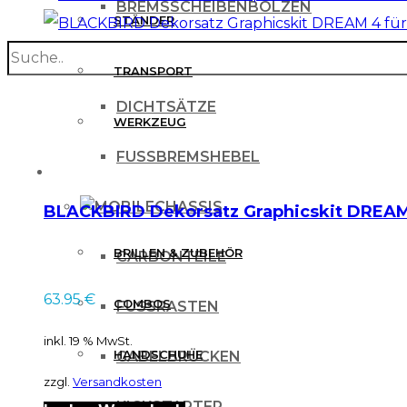
BREMSSCHEIBENBOLZEN
STÄNDER
search
BREMSSCHEIBENSCHUTZ
TRANSPORT
DICHTSÄTZE
WERKZEUG
FUSSBREMSHEBEL
MX BEKLEIDUNG
CHASSIS
BLACKBIRD Dekorsatz Graphicskit DREAM 
BRILLEN & ZUBEHÖR
CARBONTEILE
63.95
€
COMBOS
FUSSRASTEN
inkl. 19 % MwSt.
HANDSCHUHE
GABELBRÜCKEN
zzgl.
Versandkosten
HELME
KICKSTARTER