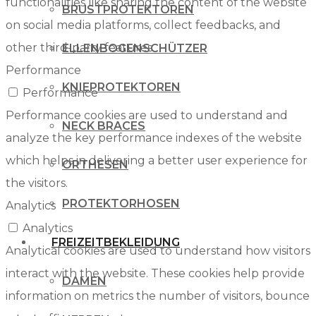
functionalities like sharing the content of the website
BRUSTPROTEKTOREN
on social media platforms, collect feedbacks, and
other third-party features.
ELLENBOGENSCHÜTZER
Performance
KNIEPROTEKTOREN
Performance
Performance cookies are used to understand and
NECK BRACES
analyze the key performance indexes of the website
which helps in delivering a better user experience for
ORTHESEN
the visitors.
PROTEKTORHOSEN
Analytics
Analytics
FREIZEITBEKLEIDUNG
Analytical cookies are used to understand how visitors
interact with the website. These cookies help provide
DAMEN
information on metrics the number of visitors, bounce