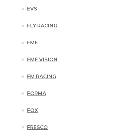
EVS
FLY RACING
FMF
FMF VISION
FM RACING
FORMA
FOX
FRESCO