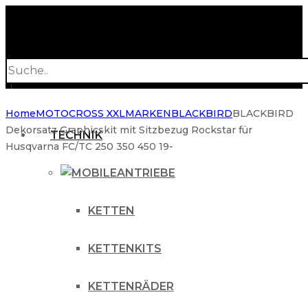
Products
search
Home
MOTOCROSS XXL
MARKEN
BLACKBIRD
BLACKBIRD
Dekorsatz Graphicskit mit Sitzbezug Rockstar für
TECHNIK
Husqvarna FC/TC 250 350 450 19-
ANTRIEBE
KETTEN
KETTENKITS
KETTENRÄDER