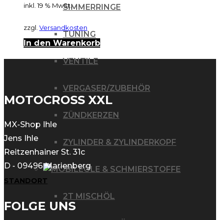
inkl. 19 % MwSt.
SIMMERRINGE
zzgl.
Versandkosten
TUNING
In den Warenkorb
VENTILE
VERGASER/ZUBEHÖR
MOTOCROSS XXL
ZÜNDKERZEN
MX-Shop Ihle
Jens Ihle
ZYLINDER & ZYLINDERKOPF
Reitzenhainer St. 31c
D - 09496 Marienberg
ÖLE & SCHMIERSTOFFE
STANDORT
2T MISCHÖL
FOLGE UNS