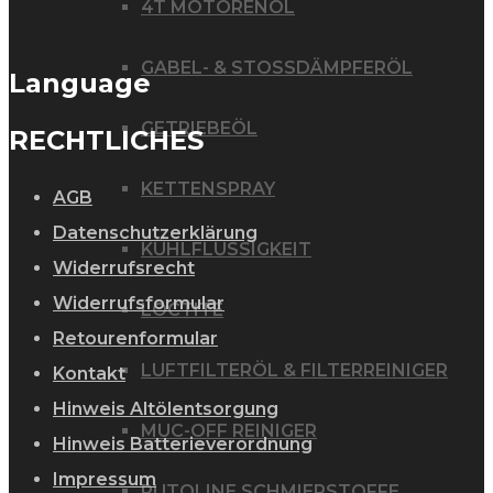
4T MOTORENÖL
GABEL- & STOSSDÄMPFERÖL
Language
GETRIEBEÖL
RECHTLICHES
KETTENSPRAY
AGB
Datenschutzerklärung
KÜHLFLÜSSIGKEIT
Widerrufsrecht
Widerrufsformular
LOCTITE
Retourenformular
LUFTFILTERÖL & FILTERREINIGER
Kontakt
Hinweis Altölentsorgung
MUC-OFF REINIGER
Hinweis Batterieverordnung
Impressum
PUTOLINE SCHMIERSTOFFE