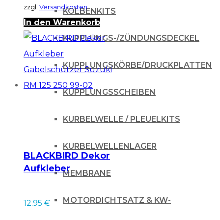
zzgl.
Versandkosten
KOLBENKITS
In den Warenkorb
KUPPLUNGS-/ZÜNDUNGSDECKEL
KUPPLUNGSKÖRBE/DRUCKPLATTEN
KUPPLUNGSSCHEIBEN
KURBELWELLE / PLEUELKITS
KURBELWELLENLAGER
BLACKBIRD Dekor
Aufkleber
MEMBRANE
Gabelschützer
Suzuki RM 125 250
MOTORDICHTSATZ & KW-
12.95
€
99-02