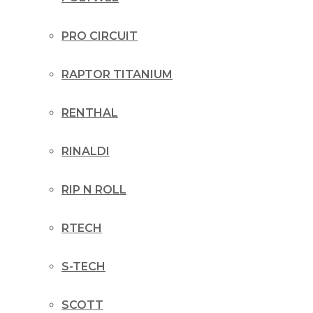
PRO CIRCUIT
RAPTOR TITANIUM
RENTHAL
RINALDI
RIP N ROLL
RTECH
S-TECH
SCOTT