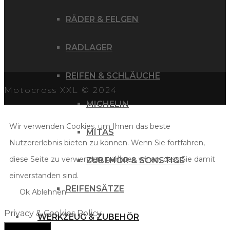
RÄDER & FELGEN
RADLAGER
REIFEN & SCHLÄUCHE
Motocross XXL © 2024
MICHELIN
Wir verwenden Cookies, um Ihnen das beste
MITAS
Nutzererlebnis bieten zu können. Wenn Sie fortfahren,
diese Seite zu verwenden, nehmen wir an, dass Sie damit
ZUBEHÖR & SONSTIGE
einverstanden sind.
REIFENSÄTZE
Ok
Ablehnen
Privacy & Cookies Policy
WERKZEUG & ZUBEHÖR