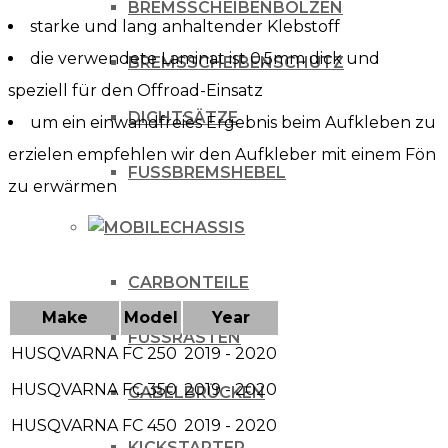
BREMSSCHEIBENBOLZEN
starke und lang anhaltender Klebstoff
die verwendete Laminat ist 0,5mm dick und
BREMSSCHEIBENSCHUTZ
speziell für den Offroad-Einsatz
DICHTSÄTZE
um ein einwandfreies Ergebnis beim Aufkleben zu
erzielen empfehlen wir den Aufkleber mit einem Fön
FUSSBREMSHEBEL
zu erwärmen
CHASSIS
CARBONTEILE
Make
Model
Year
FUSSRASTEN
HUSQVARNA
FC 250
2019 - 2020
HUSQVARNA
FC 350
2019 - 2020
GABELBRÜCKEN
HUSQVARNA
FC 450
2019 - 2020
KICKSTARTER