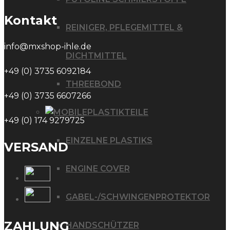
Kontakt
REINIGER, PFLEGEMITTEL &
info@mxshop-ihle.de
DICHTMITTEL
+49 (0) 3735 6092184
THREEBOND
+49 (0) 3735 6607266
PLASTIKTEILE
+49 (0) 174 9279725
EINZELNE PLASTIKS
VERSAND
ENGINE COVER
GABEL-/SCHWINGENPROTEKTOR
ZAHLUNG
HANDSCHÜTZER