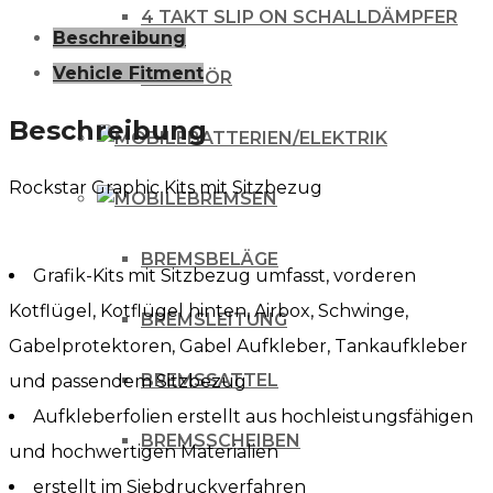
4 TAKT SLIP ON SCHALLDÄMPFER
Beschreibung
Vehicle Fitment
ZUBEHÖR
Beschreibung
BATTERIEN/ELEKTRIK
Rockstar Graphic Kits mit Sitzbezug
BREMSEN
BREMSBELÄGE
Grafik-Kits mit Sitzbezug umfasst, vorderen
Kotflügel, Kotflügel hinten, Airbox, Schwinge,
BREMSLEITUNG
Gabelprotektoren, Gabel Aufkleber, Tankaufkleber
BREMSSATTEL
und passendem Sitzbezug
Aufkleberfolien erstellt aus hochleistungsfähigen
BREMSSCHEIBEN
und hochwertigen Materialien
erstellt im Siebdruckverfahren