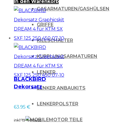
In den Warenkorb
GASARMATUREN/GASHÜLSEN
GRIFFE
KILLSCHALTER
KUPPLUNGSARMATUREN
LENKER
BLACKBIRD
Dekorsatz
LENKER ANBAUKITS
Graphicskit DREAM
4 für KTM SX SXF
LENKERPOLSTER
63.95
€
125 250 450 07-10
MOTOR TEILE
inkl. 19 % MwSt.