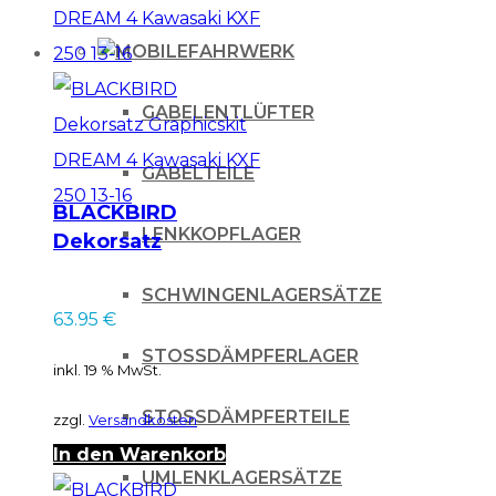
FAHRWERK
GABELENTLÜFTER
GABELTEILE
BLACKBIRD
LENKKOPFLAGER
Dekorsatz
Graphicskit DREAM
SCHWINGENLAGERSÄTZE
4 Kawasaki KXF 250
63.95
€
13-16
STOSSDÄMPFERLAGER
inkl. 19 % MwSt.
STOSSDÄMPFERTEILE
zzgl.
Versandkosten
In den Warenkorb
UMLENKLAGERSÄTZE