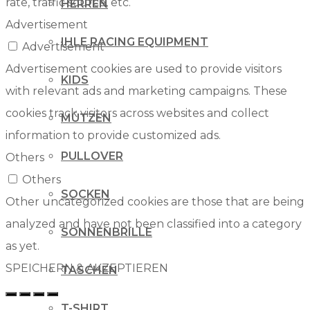
rate, traffic source, etc.
HERREN
Advertisement
IHLE RACING EQUIPMENT
Advertisement
Advertisement cookies are used to provide visitors
KIDS
with relevant ads and marketing campaigns. These
cookies track visitors across websites and collect
MÜTZEN
information to provide customized ads.
PULLOVER
Others
Others
SOCKEN
Other uncategorized cookies are those that are being
analyzed and have not been classified into a category
SONNENBRILLE
as yet.
SPEICHERN & AKZEPTIEREN
TASCHEN
T-SHIRT