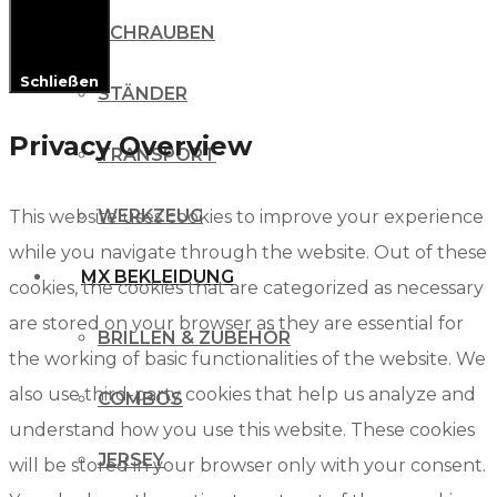
SCHRAUBEN
Schließen
STÄNDER
Privacy Overview
TRANSPORT
WERKZEUG
This website uses cookies to improve your experience
while you navigate through the website. Out of these
MX BEKLEIDUNG
cookies, the cookies that are categorized as necessary
are stored on your browser as they are essential for
BRILLEN & ZUBEHÖR
the working of basic functionalities of the website. We
also use third-party cookies that help us analyze and
COMBOS
understand how you use this website. These cookies
JERSEY
will be stored in your browser only with your consent.