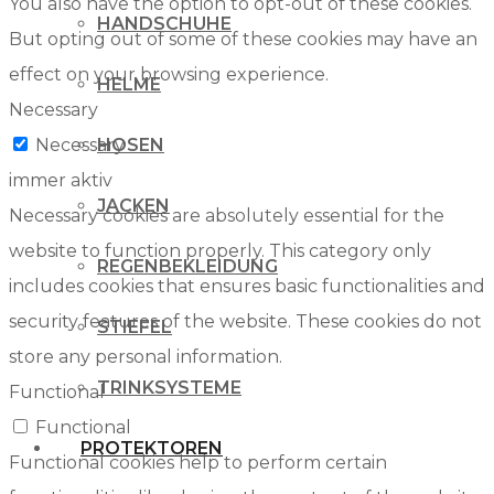
You also have the option to opt-out of these cookies.
HANDSCHUHE
But opting out of some of these cookies may have an
effect on your browsing experience.
HELME
Necessary
Necessary
HOSEN
immer aktiv
JACKEN
Necessary cookies are absolutely essential for the
website to function properly. This category only
REGENBEKLEIDUNG
includes cookies that ensures basic functionalities and
security features of the website. These cookies do not
STIEFEL
store any personal information.
TRINKSYSTEME
Functional
Functional
PROTEKTOREN
Functional cookies help to perform certain