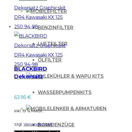
FILTER
BENZINFILTER
LUFTFILTER
ÖLFILTER
BLACKBIRD
Dekorsatz
KÜHLER & WAPU KITS
Graphicskit DR4
Kawasaki KX 125 250
WASSERPUMPENKITS
63.95
€
94-98
LENKER & ARMATUREN
inkl. 19 % MwSt.
zzgl.
Versandkosten
BOWDENZÜGE