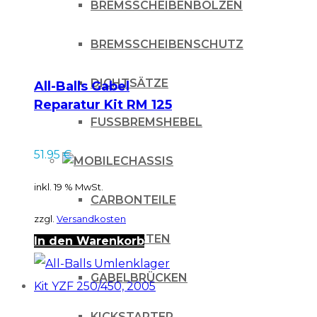
BREMSSCHEIBENBOLZEN
BREMSSCHEIBENSCHUTZ
DICHTSÄTZE
All-Balls Gabel
Reparatur Kit RM 125
00, RM 250 00
FUSSBREMSHEBEL
51.95
€
CHASSIS
inkl. 19 % MwSt.
CARBONTEILE
zzgl.
Versandkosten
FUSSRASTEN
In den Warenkorb
GABELBRÜCKEN
KICKSTARTER