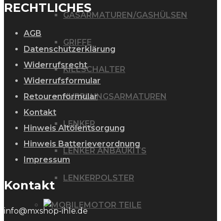
RECHTLICHES
GASARMATUREN/GASHÜLSEN
AGB
GRIFFE
Datenschutzerklärung
Widerrufsrecht
KILLSCHALTER
Widerrufsformular
Retourenformular
KUPPLUNGSARMATUREN
Kontakt
LENKER
Hinweis Altölentsorgung
Hinweis Batterieverordnung
LENKER ANBAUKITS
Impressum
LENKERPOLSTER
Kontakt
MOTOR TEILE
info@mxshop-ihle.de