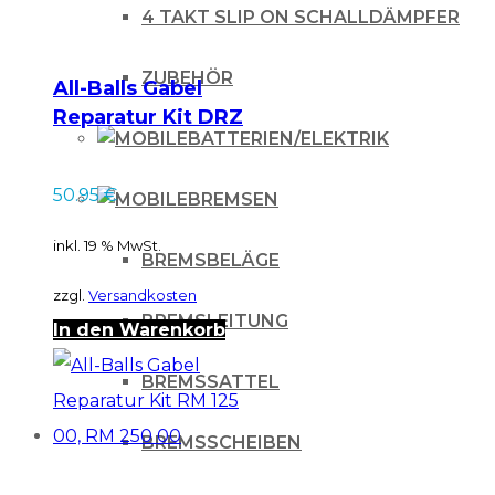
4 TAKT SLIP ON SCHALLDÄMPFER
ZUBEHÖR
All-Balls Gabel
Reparatur Kit DRZ
BATTERIEN/ELEKTRIK
400 00-07, DRZ
400S 07-08, KLX
50.95
€
BREMSEN
400
inkl. 19 % MwSt.
BREMSBELÄGE
zzgl.
Versandkosten
BREMSLEITUNG
In den Warenkorb
BREMSSATTEL
BREMSSCHEIBEN