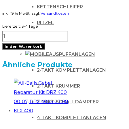
KETTENSCHLEIFER
inkl. 19 % MwSt.
zzgl.
Versandkosten
RITZEL
Lieferzeit:
3-4 Tage
All-
ZUBEHÖR
Balls
In den Warenkorb
Umlenklager
AUSPUFFANLAGEN
Kit
Ähnliche Produkte
2-TAKT KOMPLETTANLAGEN
Gas-
Gas
2-TAKT KRÜMMER
EC
XC
2-TAKT SCHALLDÄMPFER
18-
4 TAKT KOMPLETTANLAGEN
Menge