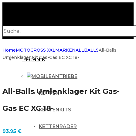
Products
search
Home
MOTOCROSS XXL
MARKEN
ALLBALLS
All-Balls
Umlenklager Kit Gas-Gas EC XC 18-
TECHNIK
ANTRIEBE
All-Balls Umlenklager Kit Gas-
KETTEN
Gas EC XC 18-
KETTENKITS
KETTENRÄDER
93.95
€