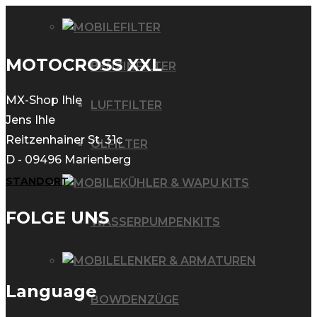
FILTER
MOTOCROSS XXL
BENZINFILTER
MX-Shop Ihle
LUFTFILTER
Jens Ihle
Reitzenhainer St. 31c
ÖLFILTER
D - 09496 Marienberg
STANDORT
KÜHLER & WAPU KITS
FOLGE UNS
WASSERPUMPENKITS
LENKER & ARMATUREN
Language
BOWDENZÜGE