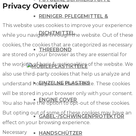
Privacy Overview
REINIGER, PFLEGEMITTEL &
This website uses cookies to improve your experience
DICHTMITTEL
while you navigate through the website. Out of these
cookies, the cookies that are categorized as necessary
THREEBOND
are stored on your browser as they are essential for
the working of basic functionalities of the website. We
PLASTIKTEILE
also use third-party cookies that help us analyze and
EINZELNE PLASTIKS
understand how you use this website. These cookies
will be stored in your browser only with your consent.
ENGINE COVER
You also have the option to opt-out of these cookies.
But opting out of some of these cookies may have an
GABEL-/SCHWINGENPROTEKTOR
effect on your browsing experience.
Necessary
HANDSCHÜTZER