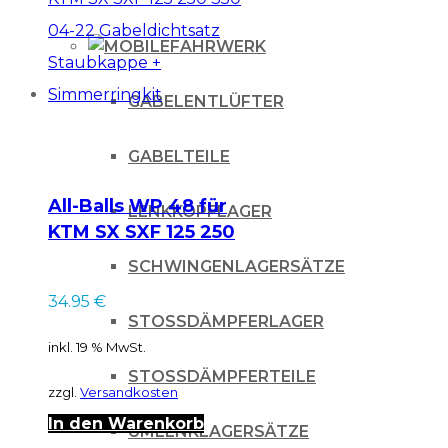
FAHRWERK
GABELENTLÜFTER
GABELTEILE
All-Balls WP 48 für
LENKKOPFLAGER
KTM SX SXF 125 250
350 04-22
SCHWINGENLAGERSÄTZE
Gabeldichtsatz
34.95
€
Staubkappe +
STOSSDÄMPFERLAGER
Simmerringkit
inkl. 19 % MwSt.
STOSSDÄMPFERTEILE
zzgl.
Versandkosten
In den Warenkorb
UMLENKLAGERSÄTZE