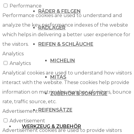
Performance
RÄDER & FELGEN
Performance cookies are used to understand and
analyze the key performance indexes of the website
RADLAGER
which helps in delivering a better user experience for
the visitors.
REIFEN & SCHLÄUCHE
Analytics
MICHELIN
Analytics
Analytical cookies are used to understand how visitors
MITAS
interact with the website. These cookies help provide
information on metrics the number of visitors, bounce
ZUBEHÖR & SONSTIGE
rate, traffic source, etc.
REIFENSÄTZE
Advertisement
Advertisement
WERKZEUG & ZUBEHÖR
Advertisement cookies are used to provide visitors