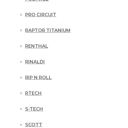
PRO CIRCUIT
RAPTOR TITANIUM
RENTHAL
RINALDI
RIP N ROLL
RTECH
S-TECH
SCOTT