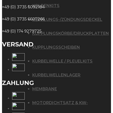
KOLBENKITS
+49 (0) 3735 6092184
+49 (0) 3735 6607266
KUPPLUNGS-/ZÜNDUNGSDECKEL
+49 (0) 174 9279725
KUPPLUNGSKÖRBE/DRUCKPLATTEN
VERSAND
KUPPLUNGSSCHEIBEN
KURBELWELLE / PLEUELKITS
KURBELWELLENLAGER
ZAHLUNG
MEMBRANE
MOTORDICHTSATZ & KW-