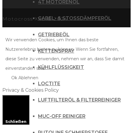
4T MOTORENÖL
GABEL- & STOSSDÄMPFERÖL
Motocross XXL © 2024
GETRIEBEÖL
Wir verwenden Cookies, um Ihnen das beste
Nutzererlebnis bieten zu können. Wenn Sie fortfahren,
KETTENSPRAY
diese Seite zu verwenden, nehmen wir an, dass Sie damit
KÜHLFLÜSSIGKEIT
einverstanden sind.
Ok
Ablehnen
LOCTITE
Privacy & Cookies Policy
LUFTFILTERÖL & FILTERREINIGER
MUC-OFF REINIGER
Schließen
PUTOLINE SCHMIERSTOFFE