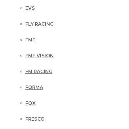
EVS
FLY RACING
FMF
FMF VISION
FM RACING
FORMA
FOX
FRESCO