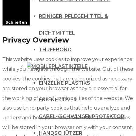
REINIGER, PFLEGEMITTEL &
Schließen
DICHTMITTEL
Privacy Overview
THREEBOND
This website uses cookies to improve your experience
PLASTIKTEILE
while you navigate through the website. Out of these
cookies, the cookies that are categorized as necessary
EINZELNE PLASTIKS
are stored on your browser as they are essential for
the working of basic functionalities of the website. We
ENGINE COVER
also use third-party cookies that help us analyze and
GABEL-/SCHWINGENPROTEKTOR
understand how you use this website. These cookies
will be stored in your browser only with your consent.
HANDSCHÜTZER