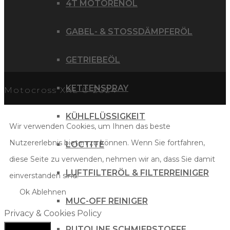
4T MOTORENÖL
GABEL- & STOSSDÄMPFERÖL
GETRIEBEÖL
KETTENSPRAY
Motocross XXL © 2024
KÜHLFLÜSSIGKEIT
Wir verwenden Cookies, um Ihnen das beste
Nutzererlebnis bieten zu können. Wenn Sie fortfahren,
LOCTITE
diese Seite zu verwenden, nehmen wir an, dass Sie damit
LUFTFILTERÖL & FILTERREINIGER
einverstanden sind.
Ok
Ablehnen
MUC-OFF REINIGER
Privacy & Cookies Policy
PUTOLINE SCHMIERSTOFFE