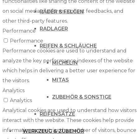
functionalities like sharing the content of the website
on social media platforms, collect feedbacks, and
RÄDER & FELGEN
other third-party features.
RADLAGER
Performance
Performance
REIFEN & SCHLÄUCHE
Performance cookies are used to understand and
analyze the key performance indexes of the website
MICHELIN
which helps in delivering a better user experience for
MITAS
the visitors.
Analytics
ZUBEHÖR & SONSTIGE
Analytics
Analytical cookies are used to understand how visitors
REIFENSÄTZE
interact with the website. These cookies help provide
information on metrics the number of visitors, bounce
WERKZEUG & ZUBEHÖR