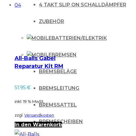
-07,
4 TAKT SLIP ON SCHALLDÄMPFER
CRF
ZUBEHÖR
150
07-
BATTERIEN/ELEKTRIK
Menge
BREMSEN
All-Balls Gabel
Reparatur Kit RM
BREMSBELÄGE
250 04
51.95
€
BREMSLEITUNG
inkl. 19 % MwSt.
BREMSSATTEL
zzgl.
Versandkosten
BREMSSCHEIBEN
In den Warenkorb