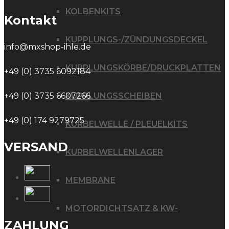
KOLBENKITS
Kontakt
KUPPLUNGS-/ZÜNDUNGSDECKEL
info@mxshop-ihle.de
KUPPLUNGSKÖRBE/DRUCKPLATTEN
+49 (0) 3735 6092184
+49 (0) 3735 6607266
KUPPLUNGSSCHEIBEN
+49 (0) 174 9279725
KURBELWELLE / PLEUELKITS
VERSAND
KURBELWELLENLAGER
MEMBRANE
MOTORDICHTSATZ & KW-
ZAHLUNG