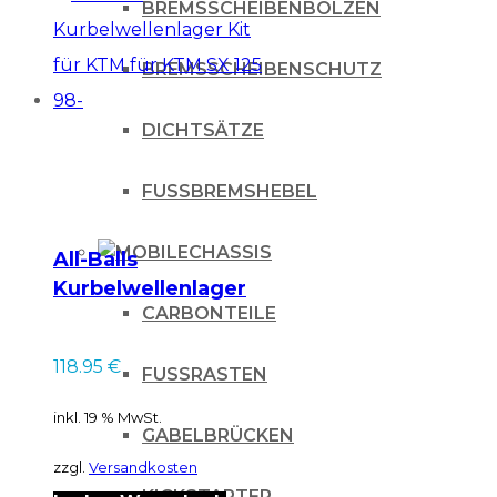
BREMSSCHEIBENBOLZEN
BREMSSCHEIBENSCHUTZ
DICHTSÄTZE
FUSSBREMSHEBEL
CHASSIS
All-Balls
Kurbelwellenlager
CARBONTEILE
Kit für KTM für KTM
SX 125 98-
118.95
€
FUSSRASTEN
inkl. 19 % MwSt.
GABELBRÜCKEN
zzgl.
Versandkosten
KICKSTARTER