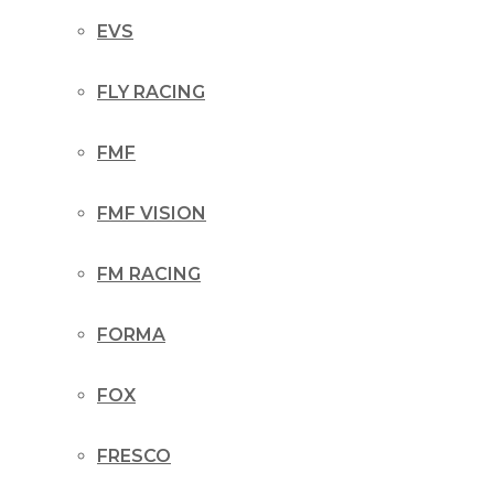
EVS
FLY RACING
FMF
FMF VISION
FM RACING
FORMA
FOX
FRESCO