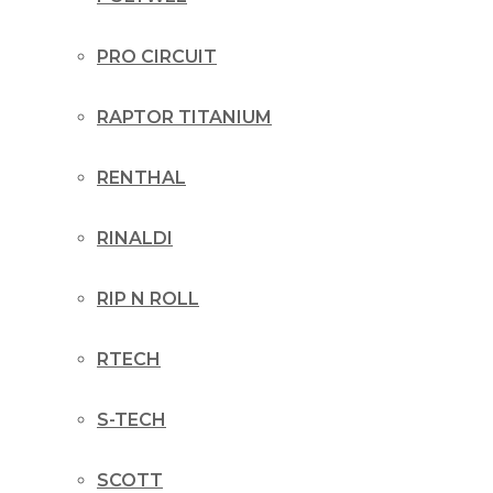
PRO CIRCUIT
RAPTOR TITANIUM
RENTHAL
RINALDI
RIP N ROLL
RTECH
S-TECH
SCOTT