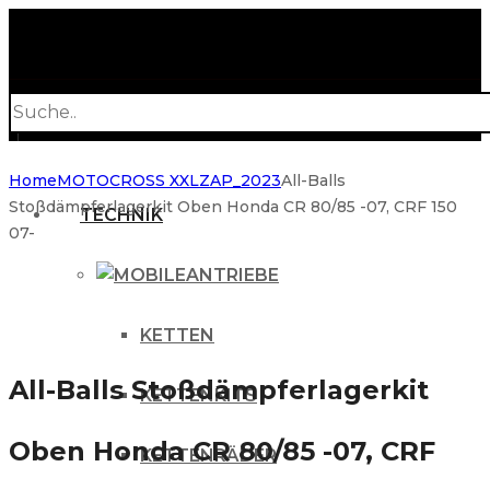
Products
search
Home
MOTOCROSS XXL
ZAP_2023
All-Balls
Stoßdämpferlagerkit Oben Honda CR 80/85 -07, CRF 150
TECHNIK
07-
ANTRIEBE
KETTEN
All-Balls Stoßdämpferlagerkit
KETTENKITS
Oben Honda CR 80/85 -07, CRF
KETTENRÄDER