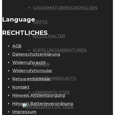
GASARMATUREN/GASHÜLSEN
Language
GRIFFE
RECHTLICHES
KILLSCHALTER
AGB
KUPPLUNGSARMATUREN
Datenschutzerklärung
Widerrufsrecht
LENKER
Widerrufsformular
LENKER ANBAUKITS
Retourenformular
Kontakt
LENKERPOLSTER
Hinweis Altölentsorgung
Hinweis Batterieverordnung
MOTOR TEILE
Impressum