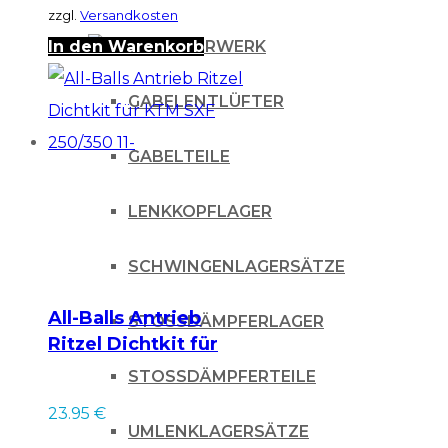
zzgl.
Versandkosten
In den Warenkorb
FAHRWERK
GABELENTLÜFTER
GABELTEILE
LENKKOPFLAGER
SCHWINGENLAGERSÄTZE
All-Balls Antrieb
STOSSDÄMPFERLAGER
Ritzel Dichtkit für
KTM SXF 250/350 11-
STOSSDÄMPFERTEILE
23.95
€
UMLENKLAGERSÄTZE