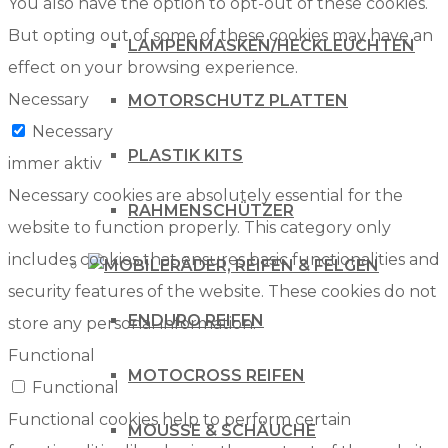
You also have the option to opt-out of these cookies.
But opting out of some of these cookies may have an
LAMPENMASKEN/HECKLEUCHTEN
effect on your browsing experience.
Necessary
MOTORSCHUTZ PLATTEN
Necessary
PLASTIK KITS
immer aktiv
Necessary cookies are absolutely essential for the
RAHMENSCHÜTZER
website to function properly. This category only
includes cookies that ensures basic functionalities and
RÄDER, REIFEN & FELGEN
security features of the website. These cookies do not
ENDURO REIFEN
store any personal information.
Functional
MOTOCROSS REIFEN
Functional
Functional cookies help to perform certain
MOUSSE & SCHÄUCHE