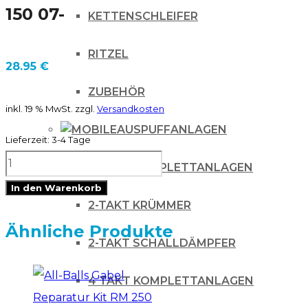
150 07-
KETTENSCHLEIFER
RITZEL
28.95
€
ZUBEHÖR
inkl. 19 % MwSt.
zzgl.
Versandkosten
AUSPUFFANLAGEN
Lieferzeit:
3-4 Tage
All-
2-TAKT KOMPLETTANLAGEN
Balls
In den Warenkorb
Stoßdämpferlagerkit
2-TAKT KRÜMMER
Oben
Ähnliche Produkte
2-TAKT SCHALLDÄMPFER
Honda
CR
4 TAKT KOMPLETTANLAGEN
80/85