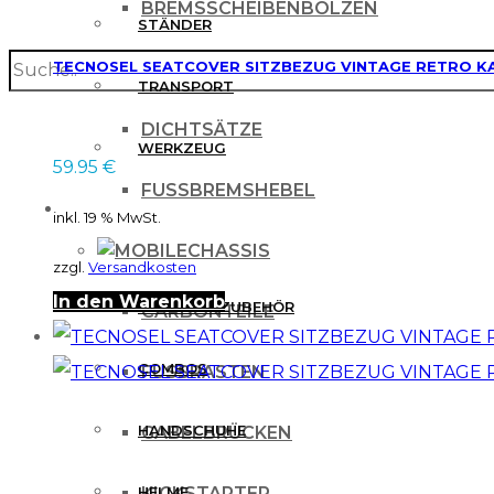
BREMSSCHEIBENBOLZEN
STÄNDER
TECNOSEL SEATCOVER SITZBEZUG VINTAGE RETRO KAW
search
BREMSSCHEIBENSCHUTZ
TRANSPORT
DICHTSÄTZE
WERKZEUG
59.95
€
FUSSBREMSHEBEL
MX BEKLEIDUNG
inkl. 19 % MwSt.
CHASSIS
zzgl.
Versandkosten
In den Warenkorb
BRILLEN & ZUBEHÖR
CARBONTEILE
COMBOS
FUSSRASTEN
HANDSCHUHE
GABELBRÜCKEN
HELME
KICKSTARTER