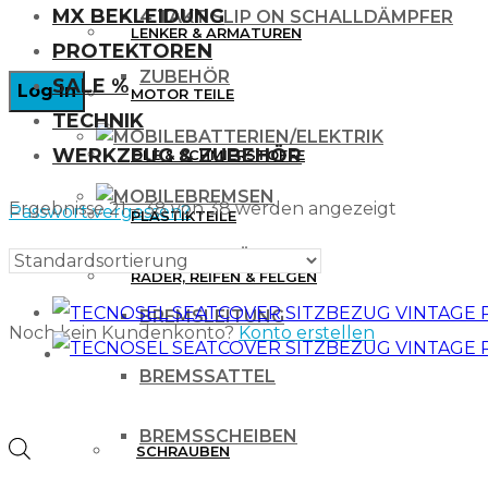
MX BEKLEIDUNG
4 TAKT SLIP ON SCHALLDÄMPFER
LENKER & ARMATUREN
PROTEKTOREN
ZUBEHÖR
SALE %
MOTOR TEILE
TECHNIK
BATTERIEN/ELEKTRIK
WERKZEUG & ZUBEHÖR
ÖLE & SCHMIERSTOFFE
BREMSEN
Ergebnisse 21 – 38 von 38 werden angezeigt
Passwort vergessen?
PLASTIKTEILE
BREMSBELÄGE
RÄDER, REIFEN & FELGEN
BREMSLEITUNG
Noch kein Kundenkonto?
Konto erstellen
WERKZEUG & ZUBEHÖR
BREMSSATTEL
BREMSSCHEIBEN
Products
SCHRAUBEN