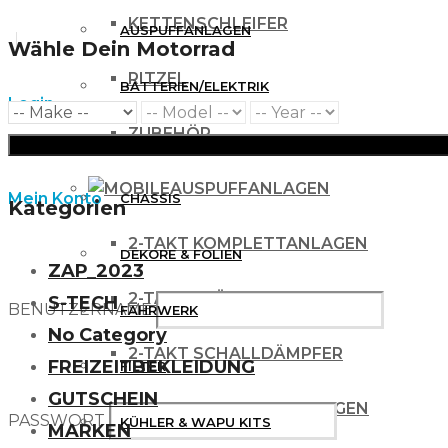
KETTENSCHLEIFER
AUSPUFFANLAGEN
Wähle Dein Motorrad
RITZEL
BATTERIEN/ELEKTRIK
Login
ZUBEHÖR
BREMSEN
AUSPUFFANLAGEN
Mein Konto
CHASSIS
Kategorien
2-TAKT KOMPLETTANLAGEN
DEKORE & FOLIEN
ZAP_2023
2-TAKT KRÜMMER
S-TECH
BENUTZERNAME
FAHRWERK
No Category
2-TAKT SCHALLDÄMPFER
FREIZEITBEKLEIDUNG
FILTER
GUTSCHEIN
4 TAKT KOMPLETTANLAGEN
PASSWORT
KÜHLER & WAPU KITS
MARKEN