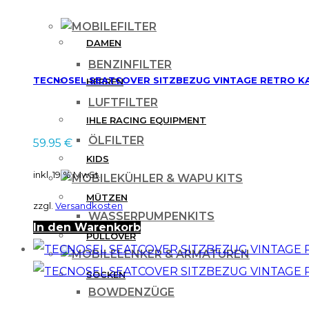
FILTER
DAMEN
BENZINFILTER
TECNOSEL SEATCOVER SITZBEZUG VINTAGE RETRO KAW
HERREN
LUFTFILTER
IHLE RACING EQUIPMENT
ÖLFILTER
59.95
€
KIDS
inkl. 19 % MwSt.
KÜHLER & WAPU KITS
MÜTZEN
zzgl.
Versandkosten
WASSERPUMPENKITS
In den Warenkorb
PULLOVER
LENKER & ARMATUREN
SOCKEN
BOWDENZÜGE