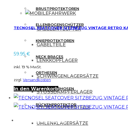
BRUSTPROTEKTOREN
FAHRWERK
ELLENBOGENSCHÜTZER
TECNOSEL SEATCOVER SITZBEZUG VINTAGE RETRO KAW
GABELENTLÜFTER
KNIEPROTEKTOREN
GABELTEILE
59.95
€
NECK BRACES
LENKKOPFLAGER
inkl. 19 % MwSt.
ORTHESEN
SCHWINGENLAGERSÄTZE
zzgl.
Versandkosten
In den Warenkorb
PROTEKTORHOSEN
STOSSDÄMPFERLAGER
RÜCKENPROTEKTOR
STOSSDÄMPFERTEILE
FREIZEITBEKLEIDUNG
UMLENKLAGERSÄTZE