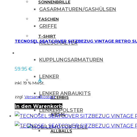
SONNENBRILLE
GASARMATUREN/GASHÜLSEN
TASCHEN
GRIFFE
T-SHIRT
TECNOSEL SEATCOVER SITZBEZUG VINTAGE RETRO SUZ
KILLSCHALTER
MARKEN
KUPPLUNGSARMATUREN
59.95
€
LENKER
A
inkl. 19 % MwSt.
LENKER ANBAUKITS
zzgl.
Versandkosten
ACERBIS
In den Warenkorb
LENKERPOLSTER
AIRSAL
MOTOR TEILE
ALLBALLS