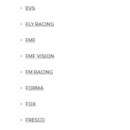
EVS
FLY RACING
FMF
FMF VISION
FM RACING
FORMA
FOX
FRESCO