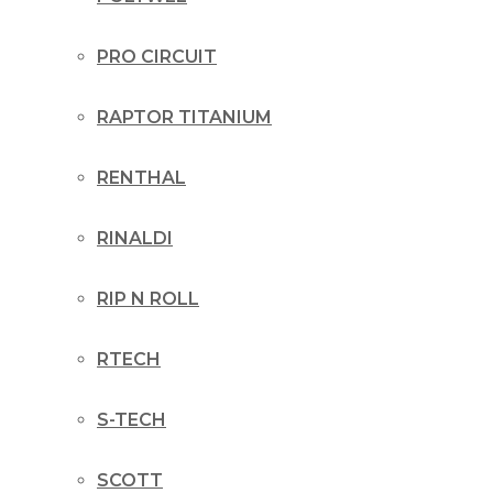
PRO CIRCUIT
RAPTOR TITANIUM
RENTHAL
RINALDI
RIP N ROLL
RTECH
S-TECH
SCOTT