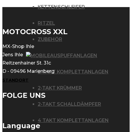
KETTENSCHLEIFER
RITZEL
MOTOCROSS XXL
ZUBEHÖR
MX-Shop Ihle
Jens Ihle
AUSPUFFANLAGEN
Reitzenhainer St. 31c
D - 09496 Marienberg
2-TAKT KOMPLETTANLAGEN
STANDORT
2-TAKT KRÜMMER
FOLGE UNS
2-TAKT SCHALLDÄMPFER
4 TAKT KOMPLETTANLAGEN
Language