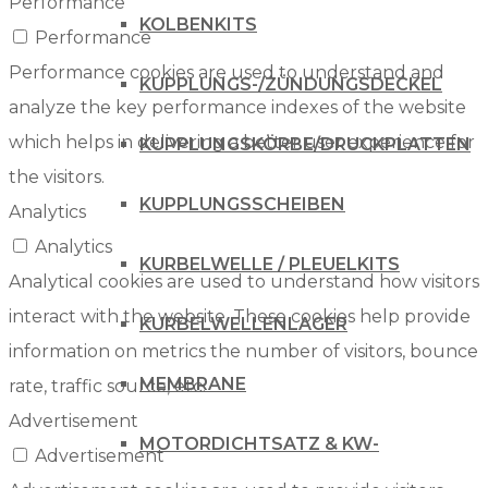
Performance
KOLBENKITS
Performance
Performance cookies are used to understand and
KUPPLUNGS-/ZÜNDUNGSDECKEL
analyze the key performance indexes of the website
which helps in delivering a better user experience for
KUPPLUNGSKÖRBE/DRUCKPLATTEN
the visitors.
KUPPLUNGSSCHEIBEN
Analytics
Analytics
KURBELWELLE / PLEUELKITS
Analytical cookies are used to understand how visitors
interact with the website. These cookies help provide
KURBELWELLENLAGER
information on metrics the number of visitors, bounce
MEMBRANE
rate, traffic source, etc.
Advertisement
MOTORDICHTSATZ & KW-
Advertisement