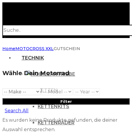
Products
search
Home
MOTOCROSS XXL
GUTSCHEIN
TECHNIK
Wähle Dein Motorrad
ANTRIEBE
KETTEN
Filter
KETTENKITS
Search All
Es wurden keine Produkte gefunden, die deiner
KETTENRÄDER
Auswahl entsprechen.