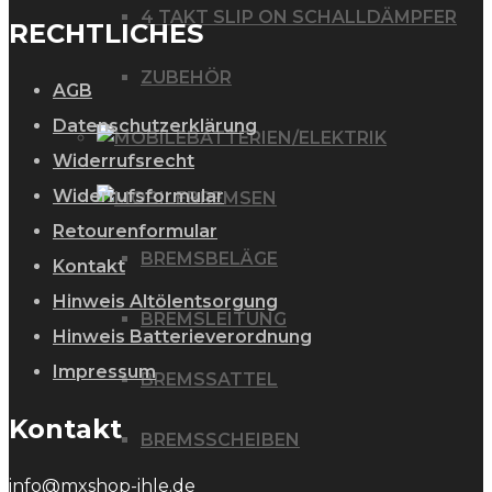
4 TAKT SLIP ON SCHALLDÄMPFER
RECHTLICHES
ZUBEHÖR
AGB
Datenschutzerklärung
BATTERIEN/ELEKTRIK
Widerrufsrecht
Widerrufsformular
BREMSEN
Retourenformular
BREMSBELÄGE
Kontakt
Hinweis Altölentsorgung
BREMSLEITUNG
Hinweis Batterieverordnung
Impressum
BREMSSATTEL
Kontakt
BREMSSCHEIBEN
info@mxshop-ihle.de