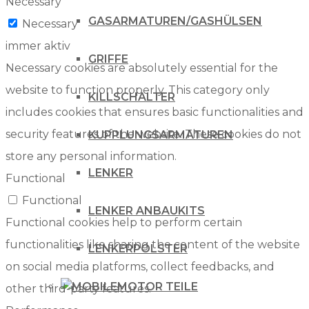
Necessary
GASARMATUREN/GASHÜLSEN
Necessary
immer aktiv
GRIFFE
Necessary cookies are absolutely essential for the
website to function properly. This category only
KILLSCHALTER
includes cookies that ensures basic functionalities and
security features of the website. These cookies do not
KUPPLUNGSARMATUREN
store any personal information.
LENKER
Functional
Functional
LENKER ANBAUKITS
Functional cookies help to perform certain
functionalities like sharing the content of the website
LENKERPOLSTER
on social media platforms, collect feedbacks, and
MOTOR TEILE
other third-party features.