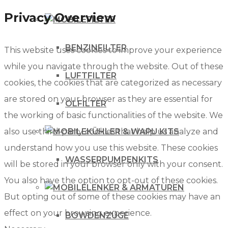
Privacy Overview
FILTER
BENZINFILTER
This website uses cookies to improve your experience
while you navigate through the website. Out of these
LUFTFILTER
cookies, the cookies that are categorized as necessary
are stored on your browser as they are essential for
ÖLFILTER
the working of basic functionalities of the website. We
KÜHLER & WAPU KITS
also use third-party cookies that help us analyze and
understand how you use this website. These cookies
WASSERPUMPENKITS
will be stored in your browser only with your consent.
You also have the option to opt-out of these cookies.
LENKER & ARMATUREN
But opting out of some of these cookies may have an
effect on your browsing experience.
BOWDENZÜGE