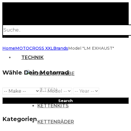
Products
search
Home
MOTOCROSS XXL
Brands
Model "LM EXHAUST"
TECHNIK
Wähle Dein Motorrad
ANTRIEBE
KETTEN
Search
KETTENKITS
Kategorien
KETTENRÄDER