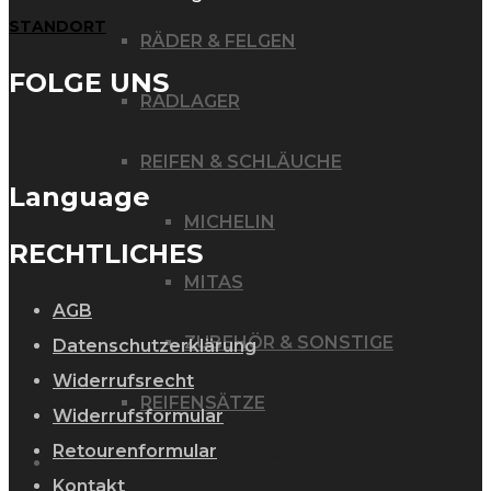
STANDORT
RÄDER & FELGEN
FOLGE UNS
RADLAGER
REIFEN & SCHLÄUCHE
Language
MICHELIN
RECHTLICHES
MITAS
AGB
ZUBEHÖR & SONSTIGE
Datenschutzerklärung
Widerrufsrecht
REIFENSÄTZE
Widerrufsformular
Retourenformular
WERKZEUG & ZUBEHÖR
Kontakt