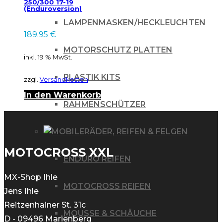
250/300 17-19
(Enduroversion)
LAMPENMASKEN/HECKLEUCHTEN
189.95
€
MOTORSCHUTZ PLATTEN
inkl. 19 % MwSt.
PLASTIK KITS
zzgl.
Versandkosten
In den Warenkorb
RAHMENSCHÜTZER
RÄDER, REIFEN & FELGEN
MOTOCROSS XXL
ENDURO REIFEN
MX-Shop Ihle
MOTOCROSS REIFEN
Jens Ihle
Reitzenhainer St. 31c
MOUSSE & SCHÄUCHE
D - 09496 Marienberg