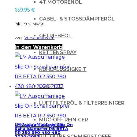
4T MOTORENÖL
659.95
€
GABEL- & STOSSDÄMPFERÖL
inkl. 19 % MwSt.
GETRIEBEÖL
zzgl.
Versandkosten
In den Warenkorb
KETTENSPRAY
KÜHLFLÜSSIGKEIT
LOCTITE
LUFTFILTERÖL & FILTERREINIGER
MUC-OFF REINIGER
LM Auspuffanlage Slip On
Schalldämpfer R8 BETA
RR 350 390 430 480
PUTOLINE SCHMIERSTOFFE
2020-2023