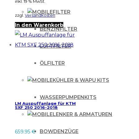
inkl. 19 % MwSt.
FILTER
zzgl.
Versandkosten
In den Warenkorb
BENZINFILTER
LUFTFILTER
ÖLFILTER
KÜHLER & WAPU KITS
WASSERPUMPENKITS
LM Auspuffanlage für KTM
SXF 250 2016-2018
LENKER & ARMATUREN
BOWDENZÜGE
659.95
€