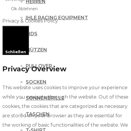
HERREN
Ok
Ablehnen
IHLE RACING EQUIPMENT
Privacy & Cookies Policy
KIDS
MÜTZEN
Schließen
PULLOVER
Privacy Overview
SOCKEN
This website uses cookies to improve your experience
while you navigate through the website. Out of these
SONNENBRILLE
cookies, the cookies that are categorized as necessary
TASCHEN
are stored on your browser as they are essential for
the working of basic functionalities of the website. We
T-SHIRT