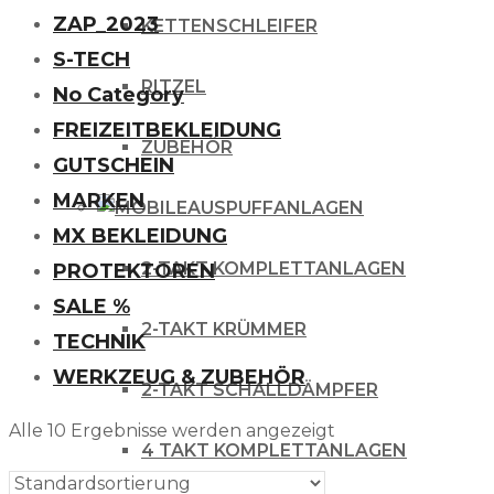
ZAP_2023
KETTENSCHLEIFER
S-TECH
RITZEL
No Category
FREIZEITBEKLEIDUNG
ZUBEHÖR
GUTSCHEIN
MARKEN
AUSPUFFANLAGEN
MX BEKLEIDUNG
2-TAKT KOMPLETTANLAGEN
PROTEKTOREN
SALE %
2-TAKT KRÜMMER
TECHNIK
WERKZEUG & ZUBEHÖR
2-TAKT SCHALLDÄMPFER
Alle 10 Ergebnisse werden angezeigt
4 TAKT KOMPLETTANLAGEN