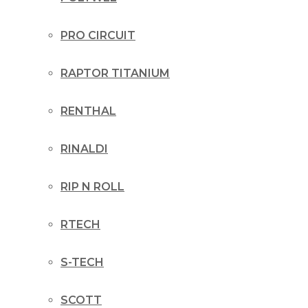
PRO CIRCUIT
RAPTOR TITANIUM
RENTHAL
RINALDI
RIP N ROLL
RTECH
S-TECH
SCOTT