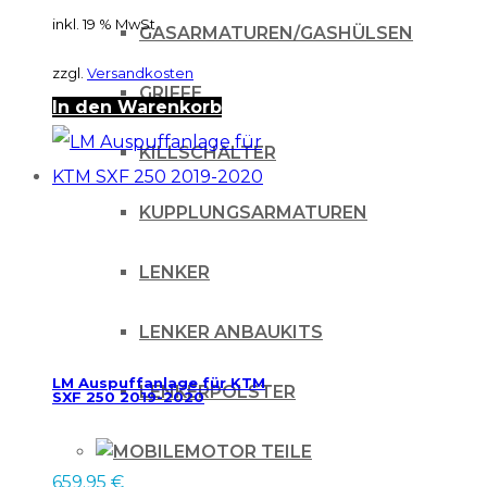
inkl. 19 % MwSt.
GASARMATUREN/GASHÜLSEN
zzgl.
Versandkosten
GRIFFE
In den Warenkorb
KILLSCHALTER
KUPPLUNGSARMATUREN
LENKER
LENKER ANBAUKITS
LM Auspuffanlage für KTM
LENKERPOLSTER
SXF 250 2019-2020
MOTOR TEILE
659.95
€