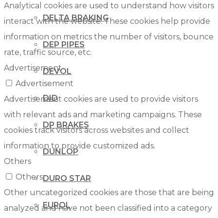
Analytical cookies are used to understand how visitors
DELTA BRAKING
interact with the website. These cookies help provide
information on metrics the number of visitors, bounce
DEP PIPES
rate, traffic source, etc.
Advertisement
DEVOL
Advertisement
DID
Advertisement cookies are used to provide visitors
with relevant ads and marketing campaigns. These
DP BRAKES
cookies track visitors across websites and collect
information to provide customized ads.
DUNLOP
Others
Others
DURO STAR
Other uncategorized cookies are those that are being
EUROL
analyzed and have not been classified into a category