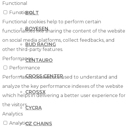
Functional
Functional
BOLT
Functional cookies help to perform certain
BOYESEN
functionalities like sharing the content of the website
on social media platforms, collect feedbacks, and
BUD RACING
other third-party features.
Performance
CENTAURO
Performance
CROSS CENTER
Performance cookies are used to understand and
analyze the key performance indexes of the website
CROSSX
which helps in delivering a better user experience for
the visitors.
CYCRA
Analytics
Analytics
CZ CHAINS