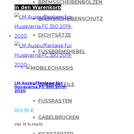
BREMSSCHEIBENBOLZEN
In den Warenkorb
BREMSSCHEIBENSCHUTZ
DICHTSÄTZE
FUSSBREMSHEBEL
CHASSIS
LM Auspuffanlage für
CARBONTEILE
Husqvarna FC 350 2019-
2020
FUSSRASTEN
659.95
€
GABELBRÜCKEN
inkl. 19 % MwSt.
KICKSTARTER