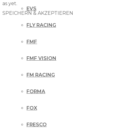
as yet.
EVS
SPEICHERN & AKZEPTIEREN
FLY RACING
FMF
FMF VISION
FM RACING
FORMA
FOX
FRESCO