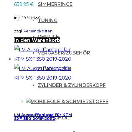
659.95
€
SIMMERRINGE
inkl. 19 % MwSt.
TUNING
zzgl.
Versandkosten
VENTILE
In den Warenkorb
VERGASER/ZUBEHÖR
ZÜNDKERZEN
ZYLINDER & ZYLINDERKOPF
ÖLE & SCHMIERSTOFFE
LM Auspuffanlage für KTM
2T MISCHÖL
SXF 350 2019-2020