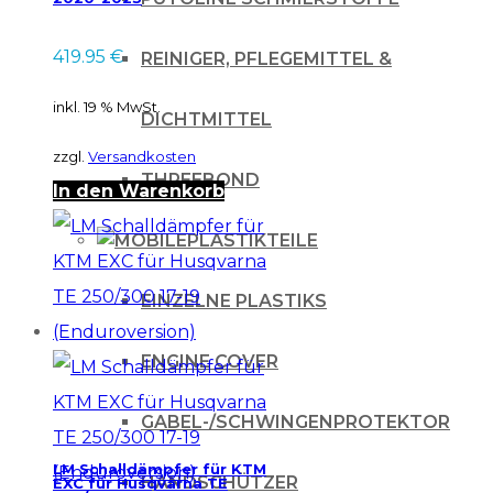
419.95
€
REINIGER, PFLEGEMITTEL &
inkl. 19 % MwSt.
DICHTMITTEL
zzgl.
Versandkosten
THREEBOND
In den Warenkorb
PLASTIKTEILE
EINZELNE PLASTIKS
ENGINE COVER
GABEL-/SCHWINGENPROTEKTOR
LM Schalldämpfer für KTM
HANDSCHÜTZER
EXC für Husqvarna TE