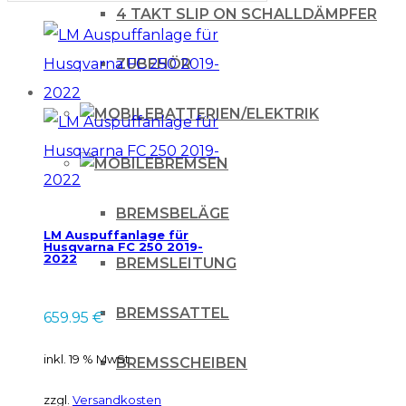
4 TAKT SLIP ON SCHALLDÄMPFER
ZUBEHÖR
BATTERIEN/ELEKTRIK
BREMSEN
BREMSBELÄGE
LM Auspuffanlage für
Husqvarna FC 250 2019-
2022
BREMSLEITUNG
BREMSSATTEL
659.95
€
inkl. 19 % MwSt.
BREMSSCHEIBEN
zzgl.
Versandkosten