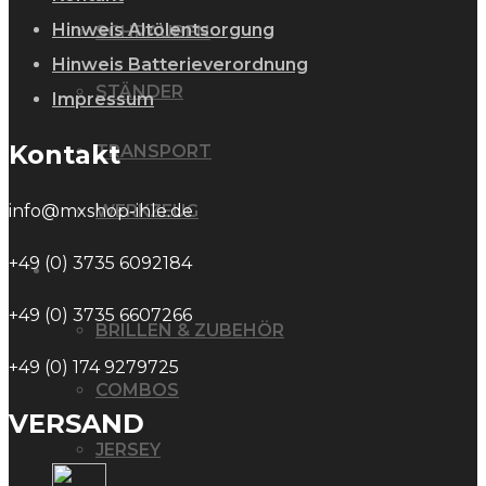
Hinweis Altölentsorgung
SCHRAUBEN
Hinweis Batterieverordnung
STÄNDER
Impressum
Kontakt
TRANSPORT
WERKZEUG
info@mxshop-ihle.de
+49 (0) 3735 6092184
MX BEKLEIDUNG
+49 (0) 3735 6607266
BRILLEN & ZUBEHÖR
+49 (0) 174 9279725
COMBOS
VERSAND
JERSEY