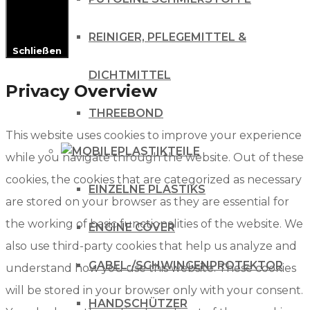
REINIGER, PFLEGEMITTEL &
Schließen
DICHTMITTEL
Privacy Overview
THREEBOND
This website uses cookies to improve your experience
PLASTIKTEILE
while you navigate through the website. Out of these
cookies, the cookies that are categorized as necessary
EINZELNE PLASTIKS
are stored on your browser as they are essential for
the working of basic functionalities of the website. We
ENGINE COVER
also use third-party cookies that help us analyze and
GABEL-/SCHWINGENPROTEKTOR
understand how you use this website. These cookies
will be stored in your browser only with your consent.
HANDSCHÜTZER