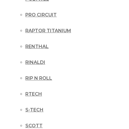
PRO CIRCUIT
RAPTOR TITANIUM
RENTHAL
RINALDI
RIP N ROLL
RTECH
S-TECH
SCOTT