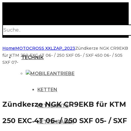
Products
search
Home
MOTOCROSS XXL
ZAP_2023
Zündkerze NGK CR9EKB
für KTM 250 EXC 4T 06- / 250 SXF 05- / SXF 450 06- / 505
TECHNIK
SXF 07-
ANTRIEBE
KETTEN
Zündkerze NGK CR9EKB für KTM
KETTENKITS
250 EXC 4T 06- / 250 SXF 05- / SXF
KETTENRÄDER