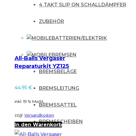
4T
4 TAKT SLIP ON SCHALLDÄMPFER
06-
ZUBEHÖR
/
250
BATTERIEN/ELEKTRIK
SXF
05-
BREMSEN
All-Balls Vergaser
/
Reparaturkit YZ125
SXF
BREMSBELÄGE
05-11
450
44.95
€
BREMSLEITUNG
06-
/
inkl. 19 % MwSt.
BREMSSATTEL
505
zzgl.
Versandkosten
SXF
BREMSSCHEIBEN
In den Warenkorb
07-