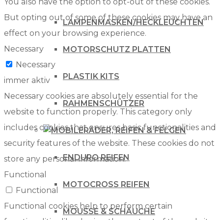
You also have the option to opt-out of these cookies.
But opting out of some of these cookies may have an
LAMPENMASKEN/HECKLEUCHTEN
effect on your browsing experience.
Necessary
MOTORSCHUTZ PLATTEN
Necessary
PLASTIK KITS
immer aktiv
Necessary cookies are absolutely essential for the
RAHMENSCHÜTZER
website to function properly. This category only
includes cookies that ensures basic functionalities and
RÄDER, REIFEN & FELGEN
security features of the website. These cookies do not
ENDURO REIFEN
store any personal information.
Functional
MOTOCROSS REIFEN
Functional
Functional cookies help to perform certain
MOUSSE & SCHÄUCHE