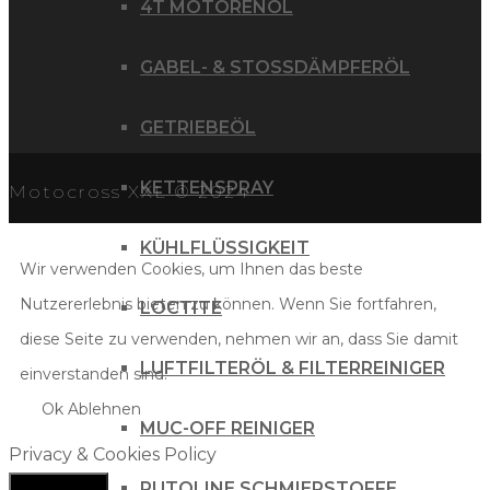
4T MOTORENÖL
GABEL- & STOSSDÄMPFERÖL
GETRIEBEÖL
KETTENSPRAY
Motocross XXL © 2024
KÜHLFLÜSSIGKEIT
Wir verwenden Cookies, um Ihnen das beste
Nutzererlebnis bieten zu können. Wenn Sie fortfahren,
LOCTITE
diese Seite zu verwenden, nehmen wir an, dass Sie damit
LUFTFILTERÖL & FILTERREINIGER
einverstanden sind.
Ok
Ablehnen
MUC-OFF REINIGER
Privacy & Cookies Policy
PUTOLINE SCHMIERSTOFFE