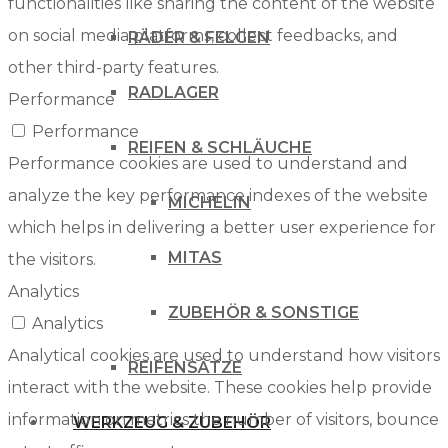
functionalities like sharing the content of the website
on social media platforms, collect feedbacks, and
RÄDER & FELGEN
other third-party features.
RADLAGER
Performance
Performance
REIFEN & SCHLÄUCHE
Performance cookies are used to understand and
analyze the key performance indexes of the website
MICHELIN
which helps in delivering a better user experience for
MITAS
the visitors.
Analytics
ZUBEHÖR & SONSTIGE
Analytics
Analytical cookies are used to understand how visitors
REIFENSÄTZE
interact with the website. These cookies help provide
information on metrics the number of visitors, bounce
WERKZEUG & ZUBEHÖR