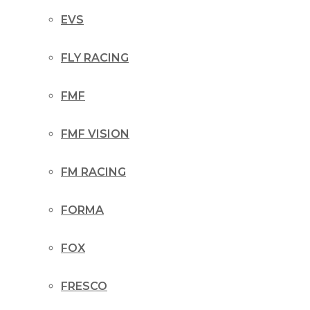
EVS
FLY RACING
FMF
FMF VISION
FM RACING
FORMA
FOX
FRESCO