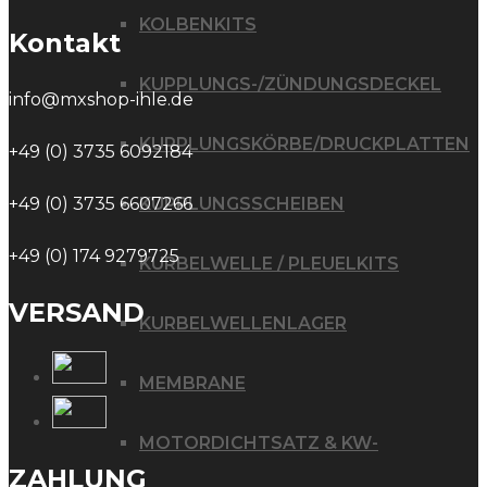
KOLBENKITS
Kontakt
KUPPLUNGS-/ZÜNDUNGSDECKEL
info@mxshop-ihle.de
KUPPLUNGSKÖRBE/DRUCKPLATTEN
+49 (0) 3735 6092184
+49 (0) 3735 6607266
KUPPLUNGSSCHEIBEN
+49 (0) 174 9279725
KURBELWELLE / PLEUELKITS
VERSAND
KURBELWELLENLAGER
MEMBRANE
MOTORDICHTSATZ & KW-
ZAHLUNG