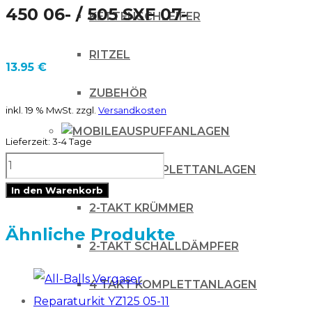
450 06- / 505 SXF 07-
KETTENSCHLEIFER
RITZEL
13.95
€
ZUBEHÖR
inkl. 19 % MwSt.
zzgl.
Versandkosten
AUSPUFFANLAGEN
Lieferzeit:
3-4 Tage
Zündkerze
2-TAKT KOMPLETTANLAGEN
NGK
In den Warenkorb
CR9EKB
2-TAKT KRÜMMER
für
Ähnliche Produkte
2-TAKT SCHALLDÄMPFER
KTM
250
4 TAKT KOMPLETTANLAGEN
EXC