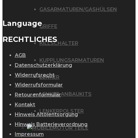
GASARMATUREN/GASHÜLSEN
Language
GRIFFE
RECHTLICHES
KILLSCHALTER
AGB
KUPPLUNGSARMATUREN
Datenschutzerklärung
Widerrufsrecht
LENKER
Widerrufsformular
LENKER ANBAUKITS
Retourenformular
Kontakt
LENKERPOLSTER
Hinweis Altölentsorgung
Hinweis Batterieverordnung
MOTOR TEILE
Impressum