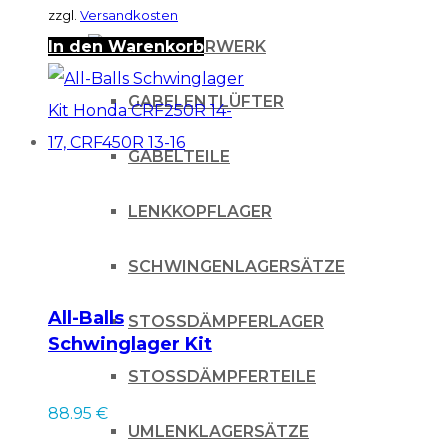
zzgl.
Versandkosten
In den Warenkorb
FAHRWERK
GABELENTLÜFTER
GABELTEILE
LENKKOPFLAGER
SCHWINGENLAGERSÄTZE
All-Balls
STOSSDÄMPFERLAGER
Schwinglager Kit
Honda CRF250R 14-
STOSSDÄMPFERTEILE
17, CRF450R 13-16
88.95
€
UMLENKLAGERSÄTZE