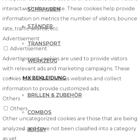
interact with the website. These cookies help provide
SCHRAUBEN
information on metrics the number of visitors, bounce
STÄNDER
rate, traffic source, etc.
Advertisement
TRANSPORT
Advertisement
Advertisement cookies are used to provide visitors
WERKZEUG
with relevant ads and marketing campaigns. These
MX BEKLEIDUNG
cookies track visitors across websites and collect
information to provide customized ads.
BRILLEN & ZUBEHÖR
Others
Others
COMBOS
Other uncategorized cookies are those that are being
analyzed and have not been classified into a category
JERSEY
as yet.