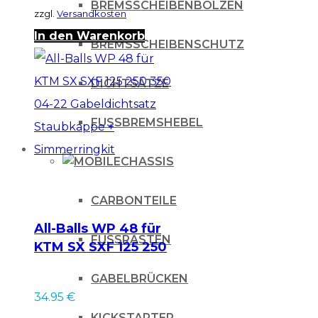
200
BREMSSCHEIBENBOLZEN
zzgl.
Versandkosten
2T
In den Warenkorb
BREMSSCHEIBENSCHUTZ
/
TM
DICHTSÄTZE
2T/
GAS
FUSSBREMSHEBEL
GAS
2T
CHASSIS
Menge
CARBONTEILE
All-Balls WP 48 für
FUSSRASTEN
KTM SX SXF 125 250
350 04-22
GABELBRÜCKEN
Gabeldichtsatz
34.95
€
Staubkappe +
KICKSTARTER