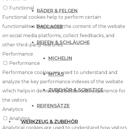
Functional
RÄDER & FELGEN
Functional cookies help to perform certain
functionalities like sharing the content of the website
RADLAGER
on social media platforms, collect feedbacks, and
REIFEN & SCHLÄUCHE
other third-party features.
Performance
MICHELIN
Performance
Performance cookies are used to understand and
MITAS
analyze the key performance indexes of the website
ZUBEHÖR & SONSTIGE
which helps in delivering a better user experience for
the visitors.
REIFENSÄTZE
Analytics
Analytics
WERKZEUG & ZUBEHÖR
Analytical cookies are used to understand how visitors