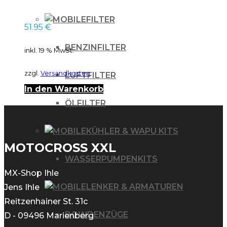
250 01-02
FILTER
51.95
€
BENZINFILTER
inkl. 19 % MwSt.
zzgl.
Versandkosten
LUFTFILTER
In den Warenkorb
ÖLFILTER
KÜHLER & WAPU KITS
MOTOCROSS XXL
WASSERPUMPENKITS
MX-Shop Ihle
LENKER & ARMATUREN
Jens Ihle
Reitzenhainer St. 31c
BOWDENZÜGE
D - 09496 Marienberg