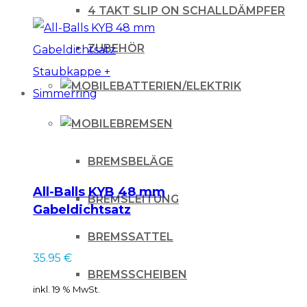
250
4 TAKT SLIP ON SCHALLDÄMPFER
96-
/
ZUBEHÖR
CR
BATTERIEN/ELEKTRIK
250
90-
BREMSEN
/
RM
BREMSBELÄGE
250
All-Balls KYB 48 mm
01-
BREMSLEITUNG
Gabeldichtsatz
/
Staubkappe +
BREMSSATTEL
für
Simmerring
35.95
€
KTM
BREMSSCHEIBEN
EXC
inkl. 19 % MwSt.