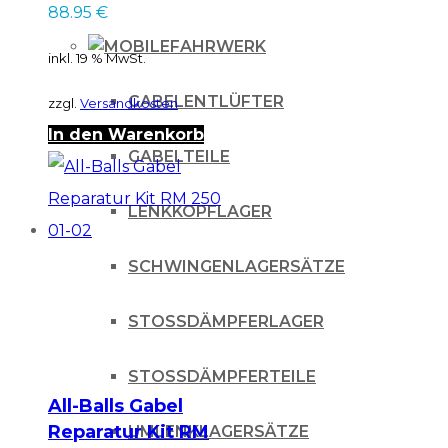
88.95
€
FAHRWERK
inkl. 19 % MwSt.
GABELENTLÜFTER
zzgl.
Versandkosten
In den Warenkorb
GABELTEILE
LENKKOPFLAGER
SCHWINGENLAGERSÄTZE
STOSSDÄMPFERLAGER
STOSSDÄMPFERTEILE
All-Balls Gabel
Reparatur Kit RM
UMLENKLAGERSÄTZE