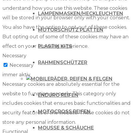
understand how you use this website. These cookies
LAMPENMASKEN/HECKLEUCHTEN
will be stored in your browser only with your consent.
You also have the option to opt-out of these cookies.
MOTORSCHUTZ PLATTEN
But opting out of some of these cookies may have an
effect on your browsing experience.
PLASTIK KITS
Necessary
RAHMENSCHÜTZER
Necessary
immer aktiv
RÄDER, REIFEN & FELGEN
Necessary cookies are absolutely essential for the
website to function properly. This category only
ENDURO REIFEN
includes cookies that ensures basic functionalities and
MOTOCROSS REIFEN
security features of the website. These cookies do not
store any personal information.
MOUSSE & SCHÄUCHE
Functional