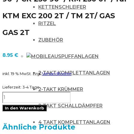
KETTENSCHLEIFER
KTM EXC 200 2T / TM 2T/ GAS
RITZEL
GAS 2T
ZUBEHÖR
8.95
€
AUSPUFFANLAGEN
2-TAKT KOMPLETTANLAGEN
inkl. 19 % MwSt.
zzgl.
Versandkosten
Lieferzeit:
3-4 Tage
2-TAKT KRÜMMER
Zündkerze
2-TAKT SCHALLDÄMPFER
NGK
In den Warenkorb
BR8EG
4 TAKT KOMPLETTANLAGEN
YZ
Ähnliche Produkte