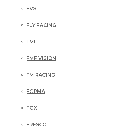
EVS
FLY RACING
FMF
FMF VISION
FM RACING
FORMA
FOX
FRESCO