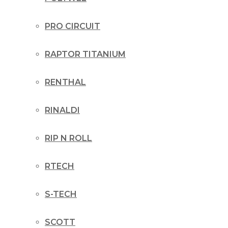
PRO CIRCUIT
RAPTOR TITANIUM
RENTHAL
RINALDI
RIP N ROLL
RTECH
S-TECH
SCOTT