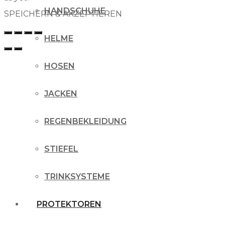
HANDSCHUHE
SPEICHERN & AKZEPTIEREN
HELME
HOSEN
JACKEN
REGENBEKLEIDUNG
STIEFEL
TRINKSYSTEME
PROTEKTOREN