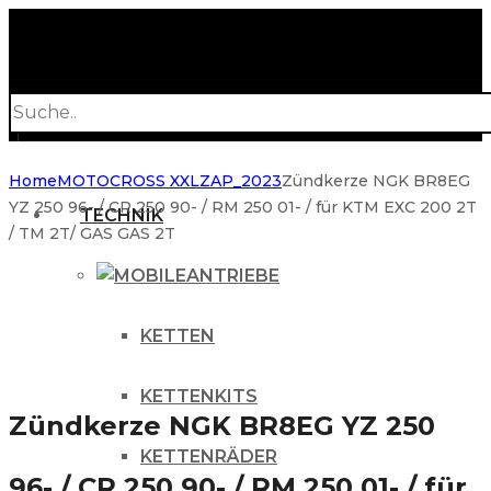
Products
search
Home
MOTOCROSS XXL
ZAP_2023
Zündkerze NGK BR8EG
YZ 250 96- / CR 250 90- / RM 250 01- / für KTM EXC 200 2T
TECHNIK
/ TM 2T/ GAS GAS 2T
ANTRIEBE
KETTEN
KETTENKITS
Zündkerze NGK BR8EG YZ 250
KETTENRÄDER
96- / CR 250 90- / RM 250 01- / für