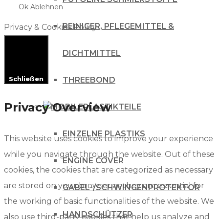
Ok
Ablehnen
REINIGER, PFLEGEMITTEL &
Privacy & Cookies Policy
DICHTMITTEL
Schließen
THREEBOND
Privacy Overview
PLASTIKTEILE
EINZELNE PLASTIKS
This website uses cookies to improve your experience
while you navigate through the website. Out of these
ENGINE COVER
cookies, the cookies that are categorized as necessary
are stored on your browser as they are essential for
GABEL-/SCHWINGENPROTEKTOR
the working of basic functionalities of the website. We
HANDSCHÜTZER
also use third-party cookies that help us analyze and