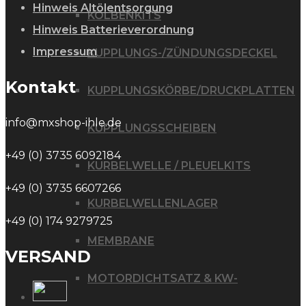
Hinweis Altölentsorgung
KOLBENKITS
Hinweis Batterieverordnung
Impressum
KUPPLUNGS-/ZÜNDUNGSDECKEL
Kontakt
KUPPLUNGSKÖRBE/DRUCKPLATTEN
info@mxshop-ihle.de
KUPPLUNGSSCHEIBEN
+49 (0) 3735 6092184
KURBELWELLE / PLEUELKITS
+49 (0) 3735 6607266
KURBELWELLENLAGER
+49 (0) 174 9279725
MEMBRANE
VERSAND
MOTORDICHTSATZ & KW-