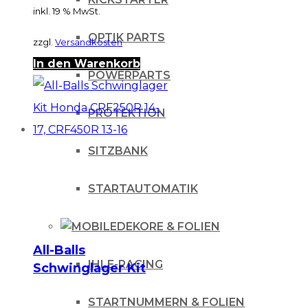
Simmerringkit
inkl. 19 % MwSt.
OPTIK PARTS
zzgl.
Versandkosten
In den Warenkorb
POWERPARTS
PROTEKTION
SITZBANK
STARTAUTOMATIK
DEKORE & FOLIEN
All-Balls
IHLE-RACING
Schwinglager Kit
Honda CRF250R 14-
STARTNUMMERN & FOLIEN
17, CRF450R 13-16