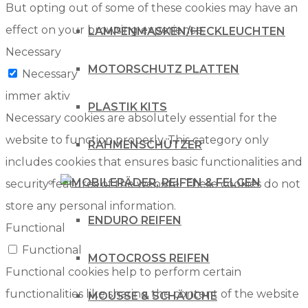
But opting out of some of these cookies may have an
effect on your browsing experience.
LAMPENMASKEN/HECKLEUCHTEN
Necessary
MOTORSCHUTZ PLATTEN
Necessary
immer aktiv
PLASTIK KITS
Necessary cookies are absolutely essential for the
website to function properly. This category only
RAHMENSCHÜTZER
includes cookies that ensures basic functionalities and
RÄDER, REIFEN & FELGEN
security features of the website. These cookies do not
store any personal information.
ENDURO REIFEN
Functional
Functional
MOTOCROSS REIFEN
Functional cookies help to perform certain
functionalities like sharing the content of the website
MOUSSE & SCHÄUCHE