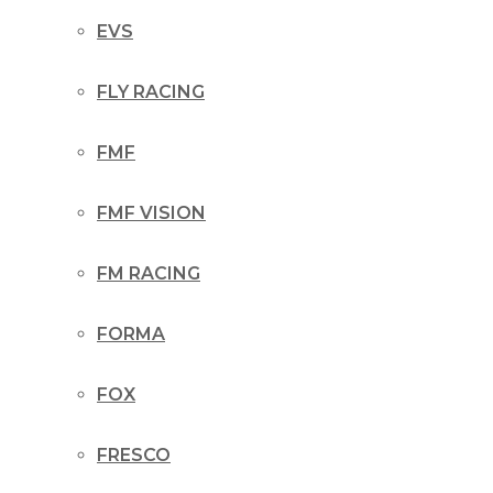
EVS
FLY RACING
FMF
FMF VISION
FM RACING
FORMA
FOX
FRESCO