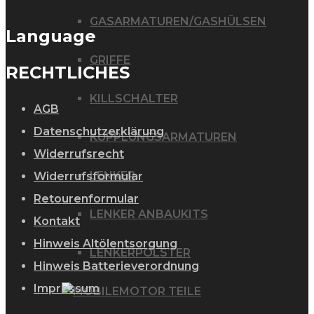
GASARMATUREN/GASHÜLSEN
Language
GRIFFE
RECHTLICHES
KILLSCHALTER
AGB
Datenschutzerklärung
KUPPLUNGSARMATUREN
Widerrufsrecht
LENKER
Widerrufsformular
Retourenformular
LENKER ANBAUKITS
Kontakt
Hinweis Altölentsorgung
LENKERPOLSTER
Hinweis Batterieverordnung
Impressum
MOTOR TEILE