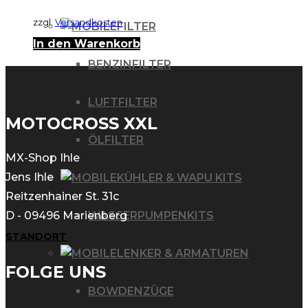
zzgl.
Versandkosten
FILTER
In den Warenkorb
BENZINFILTER
LUFTFILTER
MOTOCROSS XXL
ÖLFILTER
MX-Shop Ihle
Jens Ihle
KÜHLER & WAPU KITS
Reitzenhainer St. 31c
WASSERPUMPENKITS
D - 09496 Marienberg
STANDORT
LENKER & ARMATUREN
FOLGE UNS
BOWDENZÜGE