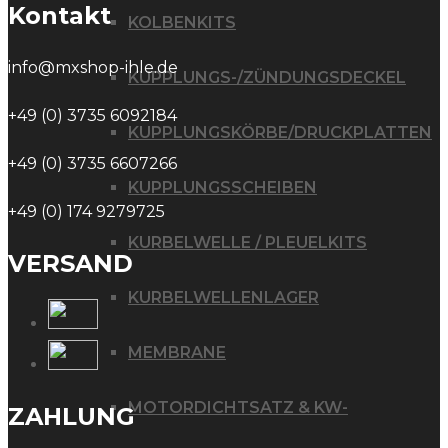
Kontakt
KOLBENKITS
info@mxshop-ihle.de
KUPPLUNGS-/ZÜNDUNGSDECKEL
+49 (0) 3735 6092184
KUPPLUNGSKÖRBE/DRUCKPLATTEN
+49 (0) 3735 6607266
KUPPLUNGSSCHEIBEN
+49 (0) 174 9279725
KURBELWELLE / PLEUELKITS
VERSAND
KURBELWELLENLAGER
MEMBRANE
MOTORDICHTSATZ & KW-
ZAHLUNG