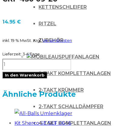
KETTENSCHLEIFER
14.95
€
RITZEL
ZUBEHÖR
inkl. 19 % MwSt.
zzgl.
Versandkosten
Lieferzeit:
3-4 Tage
AUSPUFFANLAGEN
ZAP
Kupplungsarmatur
2-TAKT KOMPLETTANLAGEN
In den Warenkorb
Honda
2-TAKT KRÜMMER
CR
Ähnliche Produkte
125-
2-TAKT SCHALLDÄMPFER
500
04-
4 TAKT KOMPLETTANLAGEN
07,