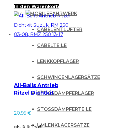
In den Warenkorb
FAHRWERK
GABELENTLÜFTER
GABELTEILE
LENKKOPFLAGER
SCHWINGENLAGERSÄTZE
All-Balls Antrieb
Ritzel Dichtkit
STOSSDÄMPFERLAGER
Suzuki RM 250 03-
08, RMZ 250 13-17
STOSSDÄMPFERTEILE
20.95
€
UMLENKLAGERSÄTZE
inkl. 19 % MwSt.