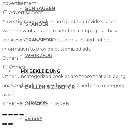
Advertisement
SCHRAUBEN
Advertisement
Advertisement cookies are used to provide visitors
STÄNDER
with relevant ads and marketing campaigns. These
cookies track visitors across websites and collect
TRANSPORT
information to provide customized ads.
WERKZEUG
Others
Others
MX BEKLEIDUNG
Other uncategorized cookies are those that are being
analyzed and have not been classified into a category
BRILLEN & ZUBEHÖR
as yet.
COMBOS
SPEICHERN & AKZEPTIEREN
JERSEY