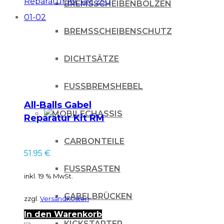
BREMSSCHEIBENBOLZEN
BREMSSCHEIBENSCHUTZ
DICHTSÄTZE
FUSSBREMSHEBEL
All-Balls Gabel
CHASSIS
Reparatur Kit RM
250 01-02
CARBONTEILE
51.95
€
FUSSRASTEN
inkl. 19 % MwSt.
GABELBRÜCKEN
zzgl.
Versandkosten
In den Warenkorb
KICKSTARTER