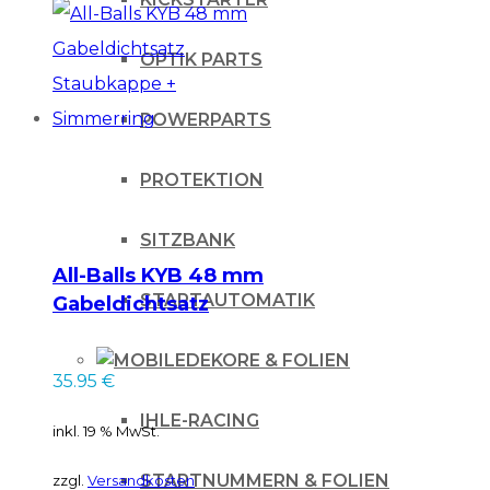
OPTIK PARTS
POWERPARTS
PROTEKTION
SITZBANK
All-Balls KYB 48 mm
STARTAUTOMATIK
Gabeldichtsatz
Staubkappe +
Simmerring
DEKORE & FOLIEN
35.95
€
IHLE-RACING
inkl. 19 % MwSt.
STARTNUMMERN & FOLIEN
zzgl.
Versandkosten