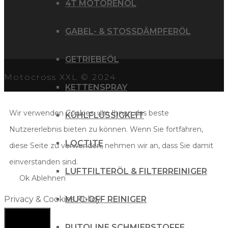
4T MOTORENÖL
GABEL- & STOSSDÄMPFERÖL
GETRIEBEÖL
Motocross XXL © 2024
KETTENSPRAY
Wir verwenden Cookies, um Ihnen das beste
KÜHLFLÜSSIGKEIT
Nutzererlebnis bieten zu können. Wenn Sie fortfahren,
LOCTITE
diese Seite zu verwenden, nehmen wir an, dass Sie damit
einverstanden sind.
LUFTFILTERÖL & FILTERREINIGER
Ok
Ablehnen
MUC-OFF REINIGER
Privacy & Cookies Policy
PUTOLINE SCHMIERSTOFFE