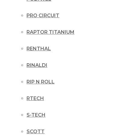
PRO CIRCUIT
RAPTOR TITANIUM
RENTHAL
RINALDI
RIP N ROLL
RTECH
S-TECH
SCOTT