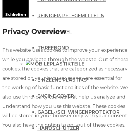
Schließen
REINIGER, PFLEGEMITTEL &
Privacy Overview
DICHTMITTEL
THREEBOND
This website uses cookies to improve your experience
while you navigate through the website. Out of these
PLASTIKTEILE
cookies, the cookies that are categorized as necessary
are stored on your browser as they are essential for
EINZELNE PLASTIKS
the working of basic functionalities of the website. We
ENGINE COVER
also use third-party cookies that help us analyze and
understand how you use this website. These cookies
GABEL-/SCHWINGENPROTEKTOR
will be stored in your browser only with your consent.
You also have the option to opt-out of these cookies.
HANDSCHÜTZER