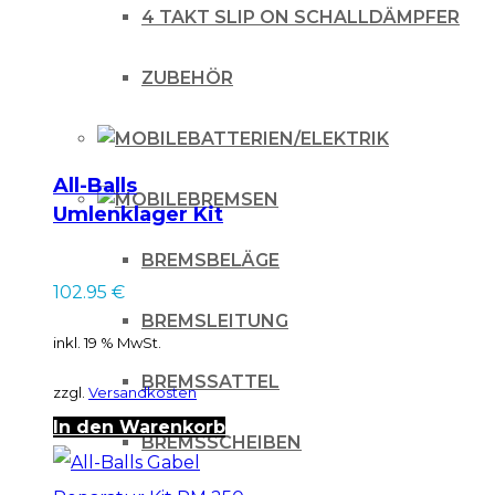
4 TAKT SLIP ON SCHALLDÄMPFER
CRF
250
ZUBEHÖR
10-,
CRF
BATTERIEN/ELEKTRIK
450
All-Balls
09-
BREMSEN
Umlenklager Kit
20
Sherco SE SEF 06-16
BREMSBELÄGE
Menge
102.95
€
BREMSLEITUNG
inkl. 19 % MwSt.
BREMSSATTEL
zzgl.
Versandkosten
In den Warenkorb
BREMSSCHEIBEN