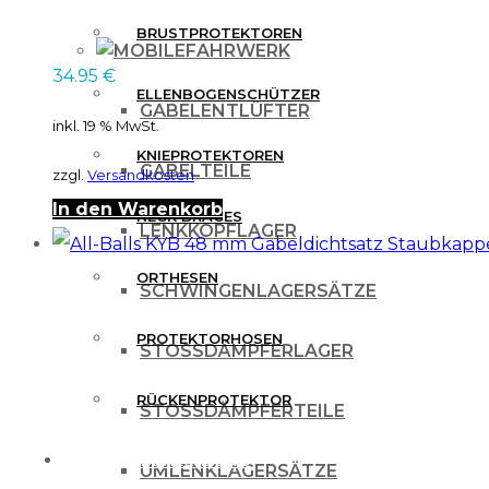
BRUSTPROTEKTOREN
FAHRWERK
34.95
€
ELLENBOGENSCHÜTZER
GABELENTLÜFTER
inkl. 19 % MwSt.
KNIEPROTEKTOREN
GABELTEILE
zzgl.
Versandkosten
In den Warenkorb
NECK BRACES
LENKKOPFLAGER
ORTHESEN
SCHWINGENLAGERSÄTZE
PROTEKTORHOSEN
STOSSDÄMPFERLAGER
RÜCKENPROTEKTOR
STOSSDÄMPFERTEILE
FREIZEITBEKLEIDUNG
UMLENKLAGERSÄTZE