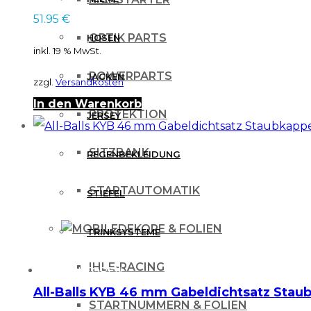
51.95
€
OPTIK PARTS
HOSEN
inkl. 19 % MwSt.
POWERPARTS
JACKEN
zzgl.
Versandkosten
In den Warenkorb
PROTEKTION
JERSEY
SITZBANK
REGENBEKLEIDUNG
STARTAUTOMATIK
STIEFEL
DEKORE & FOLIEN
TRINKSYSTEME
IHLE-RACING
PROTEKTOREN
All-Balls KYB 46 mm Gabeldichtsatz Sta
STARTNUMMERN & FOLIEN