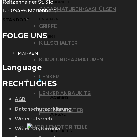
Reitzenhainer St. 31c
SONNENBRILLE
GASARMATUREN/GASHÜLSEN
D - 09496 Marienberg
TASCHEN
STANDORT
GRIFFE
FOLGE UNS
T-SHIRT
KILLSCHALTER
MARKEN
KUPPLUNGSARMATUREN
Language
LENKER
A
RECHTLICHES
LENKER ANBAUKITS
ACERBIS
AGB
Datenschutzerklärung
LENKERPOLSTER
AIRSAL
Widerrufsrecht
MOTOR TEILE
Widerrufsformular
ALLBALLS