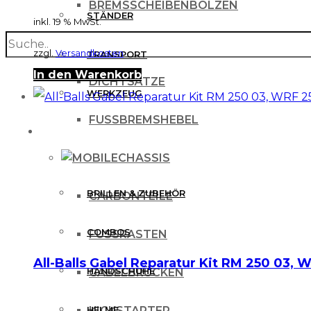
BREMSSCHEIBENBOLZEN
STÄNDER
inkl. 19 % MwSt.
search
BREMSSCHEIBENSCHUTZ
zzgl.
Versandkosten
TRANSPORT
In den Warenkorb
DICHTSÄTZE
WERKZEUG
FUSSBREMSHEBEL
MX BEKLEIDUNG
CHASSIS
BRILLEN & ZUBEHÖR
CARBONTEILE
COMBOS
FUSSRASTEN
All-Balls Gabel Reparatur Kit RM 250 03,
HANDSCHUHE
GABELBRÜCKEN
HELME
KICKSTARTER