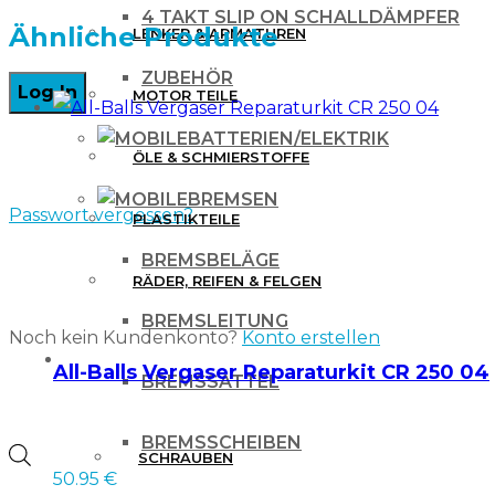
4 TAKT SLIP ON SCHALLDÄMPFER
RM
Ähnliche Produkte
LENKER & ARMATUREN
125/250
ZUBEHÖR
MOTOR TEILE
06-,
RMZ
BATTERIEN/ELEKTRIK
ÖLE & SCHMIERSTOFFE
07-
BREMSEN
mit
Passwort vergessen?
PLASTIKTEILE
Kompaktstecker
BREMSBELÄGE
Menge
RÄDER, REIFEN & FELGEN
BREMSLEITUNG
Noch kein Kundenkonto?
Konto erstellen
WERKZEUG & ZUBEHÖR
All-Balls Vergaser Reparaturkit CR 250 04
BREMSSATTEL
BREMSSCHEIBEN
Products
SCHRAUBEN
50.95
€