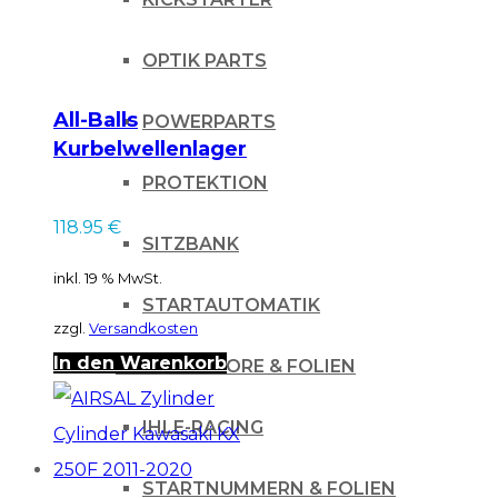
OPTIK PARTS
All-Balls
POWERPARTS
Kurbelwellenlager
Kit für KTM für KTM
PROTEKTION
SX 125 98-
118.95
€
SITZBANK
inkl. 19 % MwSt.
STARTAUTOMATIK
zzgl.
Versandkosten
In den Warenkorb
DEKORE & FOLIEN
IHLE-RACING
STARTNUMMERN & FOLIEN