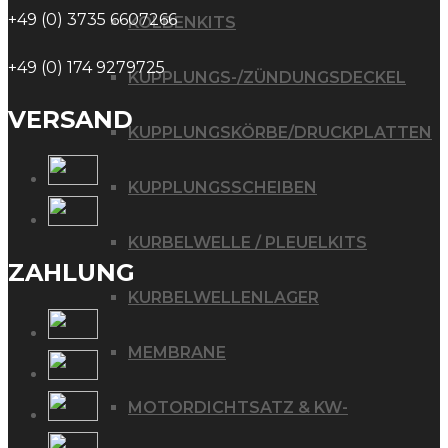
+49 (0) 3735 6607266
KOLBENKITS
+49 (0) 174 9279725
KUPPLUNGS-/ZÜNDUNGSDECKEL
VERSAND
KUPPLUNGSKÖRBE/DRUCKPLATTEN
KUPPLUNGSSCHEIBEN
KURBELWELLE / PLEUELKITS
ZAHLUNG
KURBELWELLENLAGER
MEMBRANE
MOTORDICHTSATZ & KW-