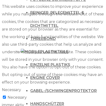
This website uses cookies to improve your experience
REINIGER, PFLEGEMITTEL &
while you navigate through the website. Out of these
cookies, the cookies that are categorized as necessary
DICHTMITTEL
are stored on your browser as they are essential for
the working of basic functionalities of the website. We
THREEBOND
also use third-party cookies that help us analyze and
PLASTIKTEILE
understand how you use this website. These cookies
will be stored in your browser only with your consent.
EINZELNE PLASTIKS
You also have the option to opt-out of these cookies.
But opting out of some of these cookies may have an
ENGINE COVER
effect on your browsing experience.
Necessary
GABEL-/SCHWINGENPROTEKTOR
Necessary
HANDSCHÜTZER
immer aktiv