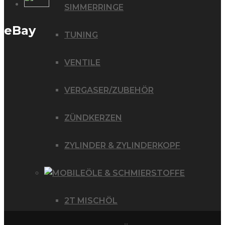
SIMMERRINGE
eBay
TUNING
VENTILE
VERGASER/ZUBEHÖR
ZÜNDKERZEN
ZYLINDER & ZYLINDERKOPF
ÖLE & SCHMIERSTOFFE
2T MISCHÖL