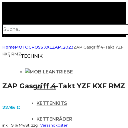
Products
search
Home
MOTOCROSS XXL
ZAP_2023
ZAP Gasgriff 4-Takt YZF
KXF RMZ
TECHNIK
ANTRIEBE
ZAP Gasgriff 4-Takt YZF KXF RMZ
KETTEN
KETTENKITS
22.95
€
KETTENRÄDER
inkl. 19 % MwSt.
zzgl.
Versandkosten