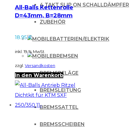
4 TAKT SLIP ON SCHALLDÄMPFER
All-Balls Kettenrolle
D=43mm, B=28mm
ZUBEHÖR
schwarz
18.95
€
BATTERIEN/ELEKTRIK
inkl. 19 % MwSt.
BREMSEN
zzgl.
Versandkosten
BREMSBELÄGE
In den Warenkorb
BREMSLEITUNG
BREMSSATTEL
BREMSSCHEIBEN