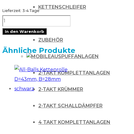
KETTENSCHLEIFER
Lieferzeit:
3-4 Tage
ZAP
RITZEL
Gasgriff
In den Warenkorb
4-
ZUBEHÖR
Takt
Ähnliche Produkte
AUSPUFFANLAGEN
YZF
KXF
2-TAKT KOMPLETTANLAGEN
RMZ
Menge
2-TAKT KRÜMMER
2-TAKT SCHALLDÄMPFER
4 TAKT KOMPLETTANLAGEN