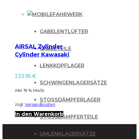
FAHRWERK
GABELENTLÜFTER
AIRSAL Zylinder
GABELTEILE
Cylinder Kawasaki
KX 250F 2011-2020
LENKKOPFLAGER
233.95
€
SCHWINGENLAGERSÄTZE
inkl. 19 % MwSt.
STOSSDÄMPFERLAGER
zzgl.
Versandkosten
In den Warenkorb
STOSSDÄMPFERTEILE
UMLENKLAGERSÄTZE