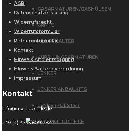
AGB
GASARMATUREN/GASHÜLSEN
Datenschutzerklärung
Widerrufsrecht
GRIFFE
Widerrufsformular
Retourenformular
KILLSCHALTER
Kontakt
KUPPLUNGSARMATUREN
Hinweis Altölentsorgung
Hinweis Batterieverordnung
LENKER
Impressum
LENKER ANBAUKITS
Kontakt
LENKERPOLSTER
info@mxshop-ihle.de
MOTOR TEILE
+49 (0) 3735 6092184