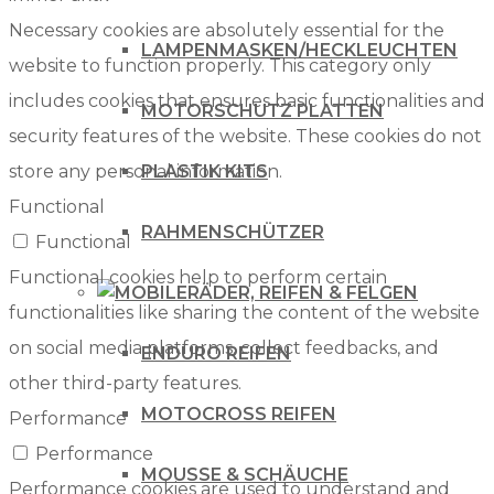
Necessary cookies are absolutely essential for the
LAMPENMASKEN/HECKLEUCHTEN
website to function properly. This category only
includes cookies that ensures basic functionalities and
MOTORSCHUTZ PLATTEN
security features of the website. These cookies do not
store any personal information.
PLASTIK KITS
Functional
RAHMENSCHÜTZER
Functional
Functional cookies help to perform certain
RÄDER, REIFEN & FELGEN
functionalities like sharing the content of the website
on social media platforms, collect feedbacks, and
ENDURO REIFEN
other third-party features.
MOTOCROSS REIFEN
Performance
Performance
MOUSSE & SCHÄUCHE
Performance cookies are used to understand and