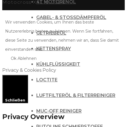
4T MOTORENÖL
Motocross XXL © 2024
GABEL- & STOSSDÄMPFERÖL
Wir verwenden Cookies, um Ihnen das beste
Nutzererlebnis bieten zu können. Wenn Sie fortfahren,
GETRIEBEÖL
diese Seite zu verwenden, nehmen wir an, dass Sie damit
KETTENSPRAY
einverstanden sind.
Ok
Ablehnen
KÜHLFLÜSSIGKEIT
Privacy & Cookies Policy
LOCTITE
LUFTFILTERÖL & FILTERREINIGER
Schließen
MUC-OFF REINIGER
Privacy Overview
PUTOLINE SCHMIERSTOFFE