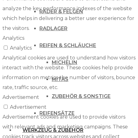
analyze the key performance indexes of the website
RÄDER & FELGEN
which helps in delivering a better user experience for
the visitors.
RADLAGER
Analytics
REIFEN & SCHLÄUCHE
Analytics
Analytical cookies are used to understand how visitors
MICHELIN
interact with the website. These cookies help provide
information on metrics the number of visitors, bounce
MITAS
rate, traffic source, etc.
ZUBEHÖR & SONSTIGE
Advertisement
Advertisement
REIFENSÄTZE
Advertisement cookies are used to provide visitors
with relevant ads and marketing campaigns. These
WERKZEUG & ZUBEHÖR
cookies track visitors across websites and collect