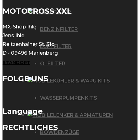
MOTOCROSS XXL
FILTER
MX-Shop Ihle
BENZINFILTER
Jens Ihle
Reitzenhainer St. 31c
LUFTFILTER
D - 09496 Marienberg
STANDORT
ÖLFILTER
FOLGE UNS
KÜHLER & WAPU KITS
WASSERPUMPENKITS
Language
LENKER & ARMATUREN
RECHTLICHES
BOWDENZÜGE