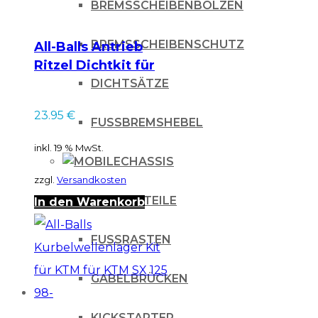
BREMSSCHEIBENBOLZEN
BREMSSCHEIBENSCHUTZ
All-Balls Antrieb
Ritzel Dichtkit für
KTM SXF 250/350 11-
DICHTSÄTZE
23.95
€
FUSSBREMSHEBEL
inkl. 19 % MwSt.
CHASSIS
zzgl.
Versandkosten
CARBONTEILE
In den Warenkorb
FUSSRASTEN
GABELBRÜCKEN
KICKSTARTER