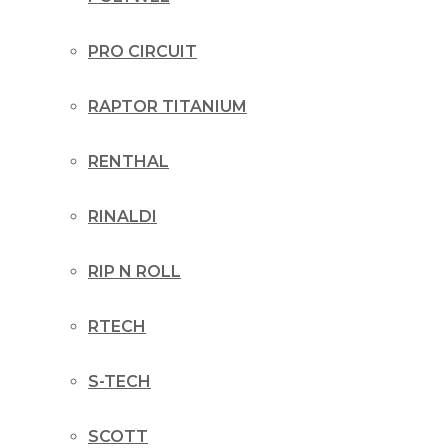
PRO CIRCUIT
RAPTOR TITANIUM
RENTHAL
RINALDI
RIP N ROLL
RTECH
S-TECH
SCOTT