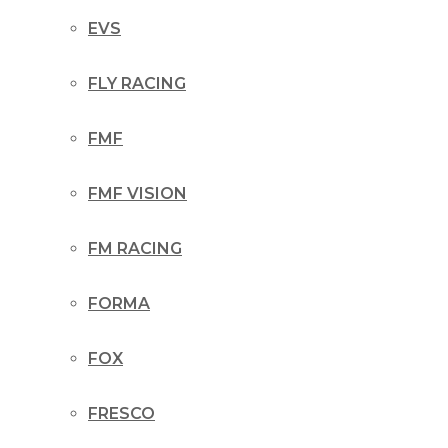
EVS
FLY RACING
FMF
FMF VISION
FM RACING
FORMA
FOX
FRESCO