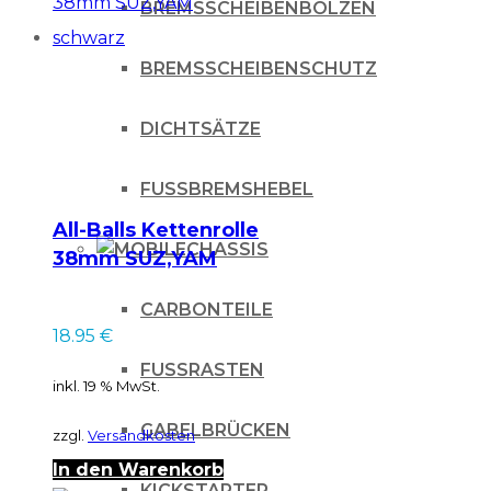
BREMSSCHEIBENBOLZEN
BREMSSCHEIBENSCHUTZ
DICHTSÄTZE
FUSSBREMSHEBEL
All-Balls Kettenrolle
CHASSIS
38mm SUZ,YAM
schwarz
CARBONTEILE
18.95
€
FUSSRASTEN
inkl. 19 % MwSt.
GABELBRÜCKEN
zzgl.
Versandkosten
In den Warenkorb
KICKSTARTER