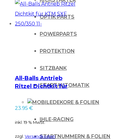
OPTIK PARTS
POWERPARTS
PROTEKTION
SITZBANK
All-Balls Antrieb
STARTAUTOMATIK
Ritzel Dichtkit für
KTM SXF 250/350 11-
DEKORE & FOLIEN
23.95
€
IHLE-RACING
inkl. 19 % MwSt.
STARTNUMMERN & FOLIEN
zzgl.
Versandkosten