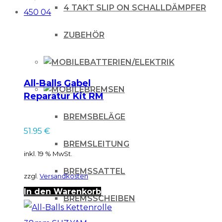
4 TAKT SLIP ON SCHALLDÄMPFER
ZUBEHÖR
BATTERIEN/ELEKTRIK
All-Balls Gabel
BREMSEN
Reparatur Kit RM
250 03, WRF 250 04,
BREMSBELÄGE
WRF 450 04
51.95
€
BREMSLEITUNG
inkl. 19 % MwSt.
BREMSSATTEL
zzgl.
Versandkosten
In den Warenkorb
BREMSSCHEIBEN