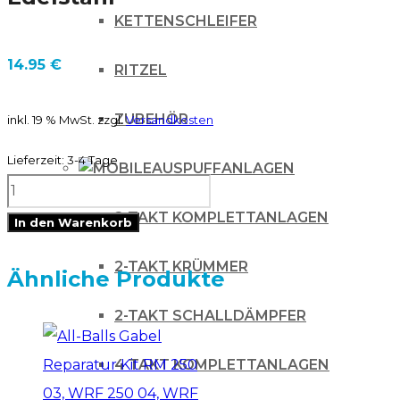
KETTENSCHLEIFER
14.95
€
RITZEL
ZUBEHÖR
inkl. 19 % MwSt.
zzgl.
Versandkosten
Lieferzeit:
3-4 Tage
AUSPUFFANLAGEN
ZAP
Gabelentlüfterset
2-TAKT KOMPLETTANLAGEN
In den Warenkorb
(WP/Marzochi)
2-TAKT KRÜMMER
M4
Ähnliche Produkte
-
2-TAKT SCHALLDÄMPFER
blau
Edelstahl
4 TAKT KOMPLETTANLAGEN
Menge