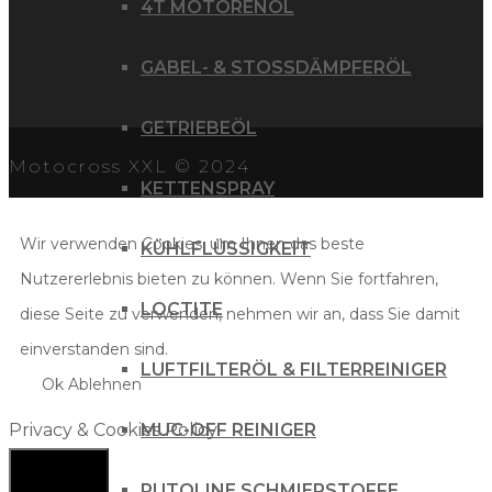
4T MOTORENÖL
GABEL- & STOSSDÄMPFERÖL
GETRIEBEÖL
Motocross XXL © 2024
KETTENSPRAY
Wir verwenden Cookies, um Ihnen das beste
KÜHLFLÜSSIGKEIT
Nutzererlebnis bieten zu können. Wenn Sie fortfahren,
LOCTITE
diese Seite zu verwenden, nehmen wir an, dass Sie damit
einverstanden sind.
LUFTFILTERÖL & FILTERREINIGER
Ok
Ablehnen
MUC-OFF REINIGER
Privacy & Cookies Policy
PUTOLINE SCHMIERSTOFFE