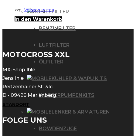
zzgl.
Versandkosten
FILTER
In den Warenkorb
BENZINFILTER
LUFTFILTER
MOTOCROSS XXL
ÖLFILTER
MX-Shop Ihle
Jens Ihle
KÜHLER & WAPU KITS
Reitzenhainer St. 31c
WASSERPUMPENKITS
D - 09496 Marienberg
STANDORT
LENKER & ARMATUREN
FOLGE UNS
BOWDENZÜGE