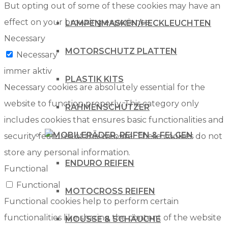
But opting out of some of these cookies may have an
effect on your browsing experience.
LAMPENMASKEN/HECKLEUCHTEN
Necessary
MOTORSCHUTZ PLATTEN
Necessary
immer aktiv
PLASTIK KITS
Necessary cookies are absolutely essential for the
website to function properly. This category only
RAHMENSCHÜTZER
includes cookies that ensures basic functionalities and
RÄDER, REIFEN & FELGEN
security features of the website. These cookies do not
store any personal information.
ENDURO REIFEN
Functional
Functional
MOTOCROSS REIFEN
Functional cookies help to perform certain
functionalities like sharing the content of the website
MOUSSE & SCHÄUCHE