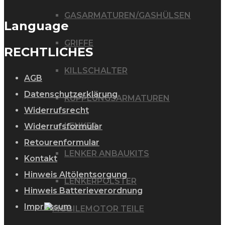
GASARMATUREN/GASHÜLSEN
Language
GRIFFE
RECHTLICHES
KILLSCHALTER
AGB
Datenschutzerklärung
KUPPLUNGSARMATUREN
Widerrufsrecht
LENKER
Widerrufsformular
Retourenformular
LENKER ANBAUKITS
Kontakt
Hinweis Altölentsorgung
LENKERPOLSTER
Hinweis Batterieverordnung
Impressum
MOTOR TEILE