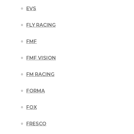
EVS
FLY RACING
FMF
FMF VISION
FM RACING
FORMA
FOX
FRESCO