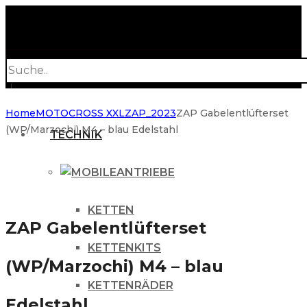
Products
search
Home
MOTOCROSS XXL
ZAP_2023
ZAP Gabelentlüfterset
(WP/Marzochi) M4 – blau Edelstahl
TECHNIK
ANTRIEBE
KETTEN
ZAP Gabelentlüfterset
KETTENKITS
(WP/Marzochi) M4 – blau
KETTENRÄDER
Edelstahl