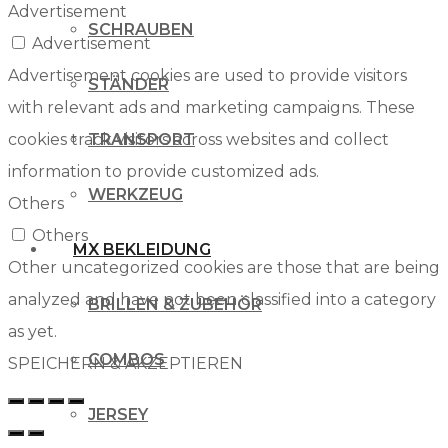
Advertisement
SCHRAUBEN
Advertisement
Advertisement cookies are used to provide visitors
STÄNDER
with relevant ads and marketing campaigns. These
cookies track visitors across websites and collect
TRANSPORT
information to provide customized ads.
WERKZEUG
Others
Others
MX BEKLEIDUNG
Other uncategorized cookies are those that are being
analyzed and have not been classified into a category
BRILLEN & ZUBEHÖR
as yet.
COMBOS
SPEICHERN & AKZEPTIEREN
JERSEY