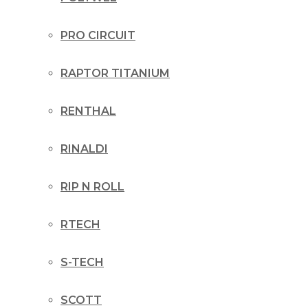
PRO CIRCUIT
RAPTOR TITANIUM
RENTHAL
RINALDI
RIP N ROLL
RTECH
S-TECH
SCOTT