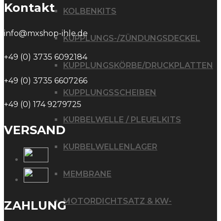
Kontakt
KOLBENKITS
info@mxshop-ihle.de
KUPPLUNGS-/ZÜNDUNGSDECKEL
+49 (0) 3735 6092184
KUPPLUNGSKÖRBE/DRUCKPLATTEN
+49 (0) 3735 6607266
KUPPLUNGSSCHEIBEN
+49 (0) 174 9279725
KURBELWELLE / PLEUELKITS
VERSAND
KURBELWELLENLAGER
MEMBRANE
MOTORDICHTSATZ & KW-
ZAHLUNG