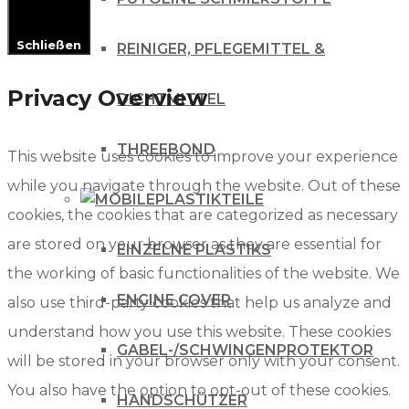
Schließen
REINIGER, PFLEGEMITTEL &
Privacy Overview
DICHTMITTEL
THREEBOND
This website uses cookies to improve your experience
while you navigate through the website. Out of these
PLASTIKTEILE
cookies, the cookies that are categorized as necessary
are stored on your browser as they are essential for
EINZELNE PLASTIKS
the working of basic functionalities of the website. We
ENGINE COVER
also use third-party cookies that help us analyze and
understand how you use this website. These cookies
GABEL-/SCHWINGENPROTEKTOR
will be stored in your browser only with your consent.
You also have the option to opt-out of these cookies.
HANDSCHÜTZER