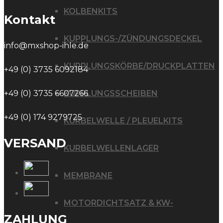
KOLBENKITS
Kontakt
KUPPLUNGS-/ZÜNDUNGSDECKEL
info@mxshop-ihle.de
KUPPLUNGSKÖRBE/DRUCKPLATTEN
+49 (0) 3735 6092184
+49 (0) 3735 6607266
KUPPLUNGSSCHEIBEN
+49 (0) 174 9279725
KURBELWELLE / PLEUELKITS
VERSAND
KURBELWELLENLAGER
MEMBRANE
MOTORDICHTSATZ & KW-
ZAHLUNG