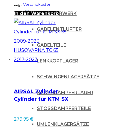
zzgl.
Versandkosten
In den Warenkorb
FAHRWERK
GABELENTLÜFTER
GABELTEILE
LENKKOPFLAGER
SCHWINGENLAGERSÄTZE
AIRSAL Zylinder
STOSSDÄMPFERLAGER
Cylinder für KTM SX
65 2009-2023,
STOSSDÄMPFERTEILE
HUSQVARNA TC 65
279.95
€
2017-2023
UMLENKLAGERSÄTZE