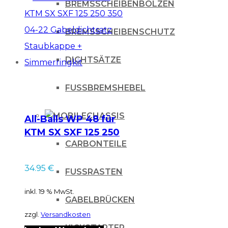
BREMSSCHEIBENBOLZEN
BREMSSCHEIBENSCHUTZ
DICHTSÄTZE
FUSSBREMSHEBEL
CHASSIS
All-Balls WP 48 für
KTM SX SXF 125 250
CARBONTEILE
350 04-22
Gabeldichtsatz
34.95
€
Staubkappe +
FUSSRASTEN
Simmerringkit
inkl. 19 % MwSt.
GABELBRÜCKEN
zzgl.
Versandkosten
KICKSTARTER