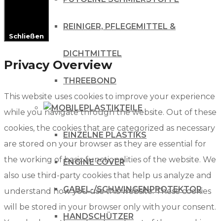
REINIGER, PFLEGEMITTEL &
Schließen
DICHTMITTEL
Privacy Overview
THREEBOND
This website uses cookies to improve your experience
PLASTIKTEILE
while you navigate through the website. Out of these
cookies, the cookies that are categorized as necessary
EINZELNE PLASTIKS
are stored on your browser as they are essential for
the working of basic functionalities of the website. We
ENGINE COVER
also use third-party cookies that help us analyze and
GABEL-/SCHWINGENPROTEKTOR
understand how you use this website. These cookies
will be stored in your browser only with your consent.
HANDSCHÜTZER