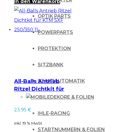
In den Warenkorb
OPTIK PARTS
POWERPARTS
PROTEKTION
SITZBANK
All-Balls Antrieb
STARTAUTOMATIK
Ritzel Dichtkit für
KTM SXF 250/350 11-
DEKORE & FOLIEN
23.95
€
IHLE-RACING
inkl. 19 % MwSt.
STARTNUMMERN & FOLIEN