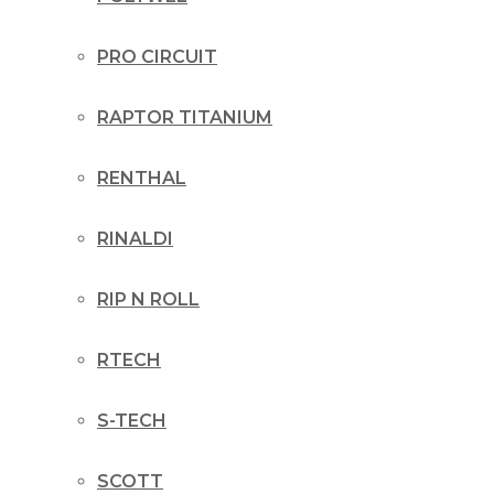
PRO CIRCUIT
RAPTOR TITANIUM
RENTHAL
RINALDI
RIP N ROLL
RTECH
S-TECH
SCOTT