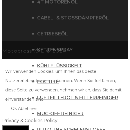
4T MOTORENÖL
GABEL- & STOSSDÄMPFERÖL
GETRIEBEÖL
KETTENSPRAY
Motocross XXL © 2024
KÜHLFLÜSSIGKEIT
Wir verwenden Cookies, um Ihnen das beste
Nutzererlebnis bieten zu können. Wenn Sie fortfahren,
LOCTITE
diese Seite zu verwenden, nehmen wir an, dass Sie damit
LUFTFILTERÖL & FILTERREINIGER
einverstanden sind.
Ok
Ablehnen
MUC-OFF REINIGER
Privacy & Cookies Policy
PUTOLINE SCHMIERSTOFFE