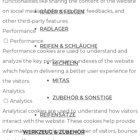
functionalities like sharing the content of the website
on social media platforms, collect feedbacks, and
RÄDER & FELGEN
other third-party features.
RADLAGER
Performance
Performance
REIFEN & SCHLÄUCHE
Performance cookies are used to understand and
analyze the key performance indexes of the website
MICHELIN
which helps in delivering a better user experience for
MITAS
the visitors.
Analytics
ZUBEHÖR & SONSTIGE
Analytics
Analytical cookies are used to understand how visitors
REIFENSÄTZE
interact with the website. These cookies help provide
information on metrics the number of visitors, bounce
WERKZEUG & ZUBEHÖR