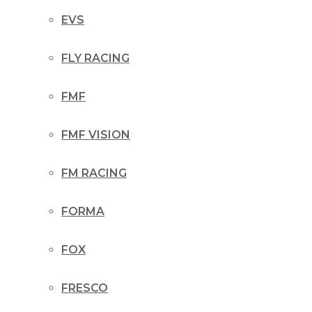
EVS
FLY RACING
FMF
FMF VISION
FM RACING
FORMA
FOX
FRESCO