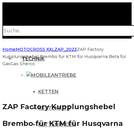
Products
search
Home
MOTOCROSS XXL
ZAP_2023
ZAP Factory
Kupplungshebel Brembo für KTM für Husqvarna Beta für
TECHNIK
GasGas Sherco
ANTRIEBE
KETTEN
ZAP Factory Kupplungshebel
KETTENKITS
Brembo für KTM für Husqvarna
KETTENRÄDER