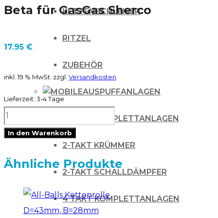
Beta für GasGas Sherco
KETTENSCHLEIFER
RITZEL
17.95
€
ZUBEHÖR
inkl. 19 % MwSt.
zzgl.
Versandkosten
AUSPUFFANLAGEN
Lieferzeit:
3-4 Tage
ZAP
2-TAKT KOMPLETTANLAGEN
Factory
In den Warenkorb
Kupplungshebel
2-TAKT KRÜMMER
Brembo
Ähnliche Produkte
2-TAKT SCHALLDÄMPFER
für
KTM
4 TAKT KOMPLETTANLAGEN
für