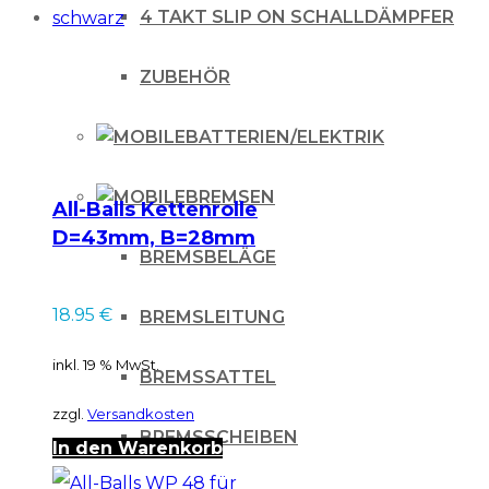
Husqvarna
4 TAKT SLIP ON SCHALLDÄMPFER
Beta
ZUBEHÖR
für
GasGas
BATTERIEN/ELEKTRIK
Sherco
Menge
BREMSEN
All-Balls Kettenrolle
D=43mm, B=28mm
BREMSBELÄGE
schwarz
18.95
€
BREMSLEITUNG
inkl. 19 % MwSt.
BREMSSATTEL
zzgl.
Versandkosten
BREMSSCHEIBEN
In den Warenkorb