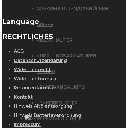
GASARMATUREN/GASHÜLSEN
Language
GRIFFE
RECHTLICHES
KILLSCHALTER
AGB
KUPPLUNGSARMATUREN
Datenschutzerklärung
Widerrufsrecht
LENKER
Widerrufsformular
LENKER ANBAUKITS
Retourenformular
Kontakt
LENKERPOLSTER
Hinweis Altölentsorgung
Hinweis Batterieverordnung
MOTOR TEILE
Impressum