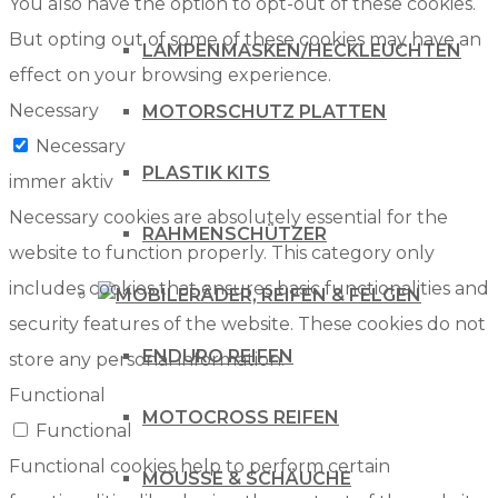
You also have the option to opt-out of these cookies.
But opting out of some of these cookies may have an
LAMPENMASKEN/HECKLEUCHTEN
effect on your browsing experience.
Necessary
MOTORSCHUTZ PLATTEN
Necessary
PLASTIK KITS
immer aktiv
Necessary cookies are absolutely essential for the
RAHMENSCHÜTZER
website to function properly. This category only
includes cookies that ensures basic functionalities and
RÄDER, REIFEN & FELGEN
security features of the website. These cookies do not
ENDURO REIFEN
store any personal information.
Functional
MOTOCROSS REIFEN
Functional
Functional cookies help to perform certain
MOUSSE & SCHÄUCHE